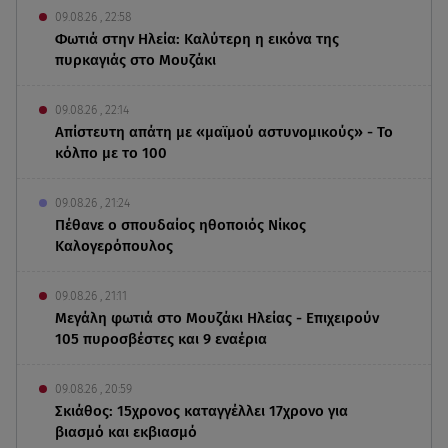
09.08.26 , 22:58
Φωτιά στην Ηλεία: Καλύτερη η εικόνα της
πυρκαγιάς στο Μουζάκι
09.08.26 , 22:14
Απίστευτη απάτη με «μαϊμού αστυνομικούς» - Το
κόλπο με το 100
09.08.26 , 21:24
Πέθανε ο σπουδαίος ηθοποιός Νίκος
Καλογερόπουλος
09.08.26 , 21:11
Μεγάλη φωτιά στο Μουζάκι Ηλείας - Επιχειρούν
105 πυροσβέστες και 9 εναέρια
09.08.26 , 20:59
Σκιάθος: 15χρονος καταγγέλλει 17χρονο για
βιασμό και εκβιασμό