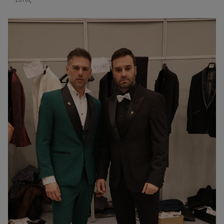
Ζότος