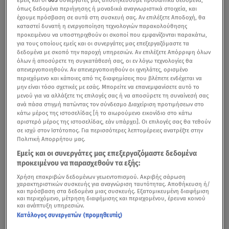
όπως δεδομένα περιήγησης ή μοναδικά αναγνωριστικά στοιχεία, και
έχουμε πρόσβαση σε αυτά στη συσκευή σας. Αν επιλέξετε Αποδοχή, θα
καταστεί δυνατή η ενεργοποίηση τεχνολογιών παρακολούθησης
προκειμένου να υποστηριχθούν οι σκοποί που εμφανίζονται παρακάτω,
για τους οποίους εμείς και οι συνεργάτες μας επεξεργαζόμαστε τα
δεδομένα με σκοπό την παροχή υπηρεσιών. Αν επιλέξετε Απόρριψη όλων
όλων ή αποσύρετε τη συγκατάθεσή σας, οι εν λόγω τεχνολογίες θα
απενεργοποιηθούν. Αν απενεργοποιηθούν οι ιχνηλάτες, ορισμένο
περιεχόμενο και κάποιες από τις διαφημίσεις που βλέπετε ενδέχεται να
μην είναι τόσο σχετικές με εσάς. Μπορείτε να επανεμφανίσετε αυτό το
O Γιώργος Μανίκας σε συνέντευξή του στον Γρηγόρη Αρναούτογλου είχε
μενού για να αλλάξετε τις επιλογές σας ή να αποσύρετε τη συναίνεσή σας
αποκαλύψει ότι απορρίπτει τηλεοπτικές προτάσεις, που τον κρατούν
ανά πάσα στιγμή πατώντας τον σύνδεσμο Διαχείριση προτιμήσεων στο
μακριά από τον γιο του- βίντεο Ant1, Φεβρουάριος 2023
κάτω μέρος της ιστοσελίδας [ή το αιωρούμενο εικονίδιο στο κάτω
αριστερό μέρος της ιστοσελίδας, εάν υπάρχει]. Οι επιλογές σας θα τεθούν
σε ισχύ στον Ιστότοπος. Για περισσότερες λεπτομέρειες ανατρέξτε στην
Στην επίδειξη μόδας του Ερωτόκριτου Κυμνιώνη (Prince
Πολιτική Απορρήτου μας.
Erotokritos) βρέθηκε ο
Γιώργος Μανίκας
. Το γνωστό
Εμείς και οι συνεργάτες μας επεξεργαζόμαστε δεδομένα
μοντέλο
έκανε πασαρέλα με τον κούκλο γιο του, ο
προκειμένου να παρασχεθούν τα εξής:
οποίος έκλεψε τις εντυπώσεις.
Χρήση επακριβών δεδομένων γεωεντοπισμού. Ακριβής σάρωση
χαρακτηριστικών συσκευής για αναγνώριση ταυτότητας. Αποθήκευση ή/
και πρόσβαση στα δεδομένα μιας συσκευής. Εξατομικευμένη διαφήμιση
και περιεχόμενο, μέτρηση διαφήμισης και περιεχομένου, έρευνα κοινού
και ανάπτυξη υπηρεσιών.
Γιώργος Μανίκας: «Χθες ο γιος μου κατάλαβε τι
Κατάλογος συνεργατών (προμηθευτές)
είναι πρότυπο και τι όχι»