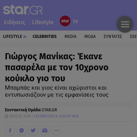
Ειδήσεις
Lifestyle
LIFESTYLE
CELEBRITIES
MEDIA
ΜΟΔΑ
ΣΥΝΤΑΓΕΣ
ΣΧΕ
Γιώργος Μανίκας: Έκανε
πασαρέλα με τον 10χρονο
κούκλο γιο του
Μπαμπάς και γιος είναι αχώριστοι και
εντυπωσιάζουν με τις εμφανίσεις τους
Συντακτική Ομάδα
STAR.GR
05.12.23, 14:10
CELEBRITIES & GOSSIP ΝΕΑ