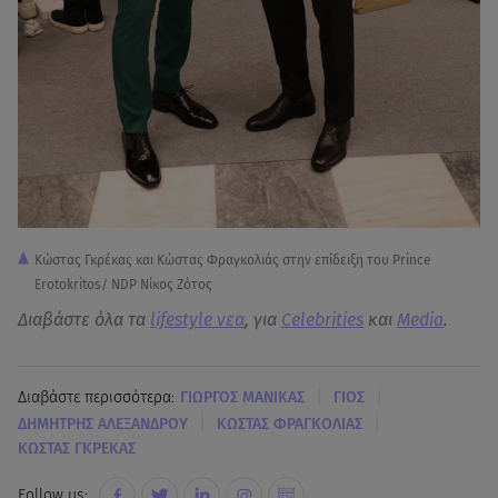
Κώστας Γκρέκας και Κώστας Φραγκολιάς στην επίδειξη του Prince
Erotokritos/ NDP Νίκος Ζότος
Διαβάστε όλα τα
lifestyle νεα
, για
Celebrities
και
Media
.
|
|
Διαβάστε περισσότερα:
ΓΙΩΡΓΟΣ ΜΑΝΙΚΑΣ
ΓΙΟΣ
|
|
ΔΗΜΗΤΡΗΣ ΑΛΕΞΑΝΔΡΟΥ
ΚΩΣΤΑΣ ΦΡΑΓΚΟΛΙΑΣ
ΚΩΣΤΑΣ ΓΚΡΕΚΑΣ
Follow us: