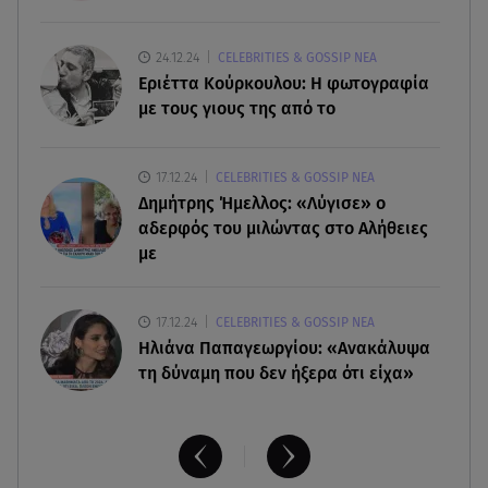
υπήρχε ναυαγοσώστης»
09.08.26 , 18:57
24.12.24
CELEBRITIES & GOSSIP ΝΕΑ
Σε εξέλιξη η πυρκαγιά στο Σπήλαιο Ορεστιάδας
Εριέττα Κούρκουλου: Η φωτογραφία
με τους γιους της από το
09.08.26 , 17:50
Χρηστίδου για Κοντοβά: «Ελπίζω και στην
17.12.24
CELEBRITIES & GOSSIP ΝΕΑ
επόμενη ζωή να είμαστε κολλητές»
Δημήτρης Ήμελλος: «Λύγισε» ο
αδερφός του μιλώντας στο Αλήθειες
με
17.12.24
CELEBRITIES & GOSSIP ΝΕΑ
Ηλιάνα Παπαγεωργίου: «Ανακάλυψα
τη δύναμη που δεν ήξερα ότι είχα»