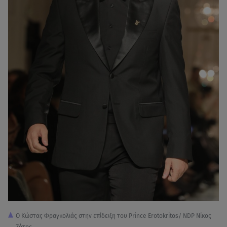
Ο Κώστας Φραγκολιάς στην επίδειξη του Prince Erotokritos/ NDP Νίκος