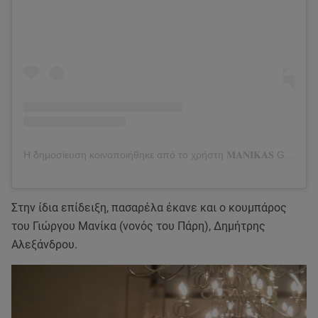
Η δημοσίευση κοινοποιήθηκε από το χρήστη 𝐌𝐀𝐍𝐈𝐊𝐀𝐒 GEORGIOS (@giorgosmanikas)
Στην ίδια επίδειξη, πασαρέλα έκανε και ο κουμπάρος
του Γιώργου Μανίκα (νονός του Πάρη), Δημήτρης
Αλεξάνδρου.