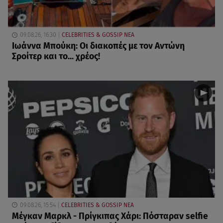
09.08.26, 16:30
CELEBRITIES & GOSSIP ΝΕΑ
Ιωάννα Μπούκη: Οι διακοπές με τον Αντώνη
Σροίτερ και το... χρέος!
09.08.26, 15:54
CELEBRITIES & GOSSIP ΝΕΑ
Μέγκαν Μαρκλ - Πρίγκιπας Χάρι: Πόσταραν selfie