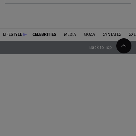
LIFESTYLE
CELEBRITIES
MEDIA
ΜΟΔΑ
ΣΥΝΤΑΓΕΣ
ΣΧΕ
Back to Top