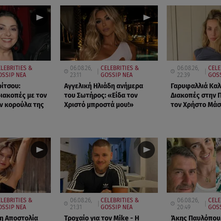
LEBRITIES &
06.08.26,
CELEBRITIES &
06.08.26,
CELE
OSSIP ΝΕΑ
23:11
GOSSIP ΝΕΑ
22:39
GOSS
ρίτσου:
Αγγελική Ηλιάδη ανήμερα
Γαρυφαλλιά Κα
διακοπές με τον
του Σωτήρος: «Είδα τον
Διακοπές στην 
ην κορούλα της
Χριστό μπροστά μου!»
τον Χρήστο Μά
LEBRITIES &
06.08.26,
CELEBRITIES &
06.08.26,
CELE
OSSIP ΝΕΑ
21:31
GOSSIP ΝΕΑ
20:49
GOS
 η Αποστολία
Τροχαίο για τον Mike - Η
Άκης Παυλόπουλ