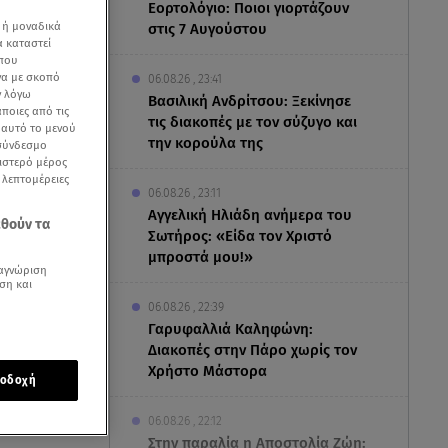
Εορτολόγιο: Ποιοι γιορτάζουν
 ή μοναδικά
στις 7 Αυγούστου
α καταστεί
 που
να με σκοπό
06.08.26 , 23:41
ν λόγω
Βασιλική Ανδρίτσου: Ξεκίνησε
ποιες από τις
τις διακοπές με τον σύζυγο και
ε αυτό το μενού
την κορούλα της
 σύνδεσμο
ριστερό μέρος
ς λεπτομέρειες
06.08.26 , 23:11
Αγγελική Ηλιάδη ανήμερα του
εθούν τα
Σωτήρος: «Είδα τον Χριστό
μπροστά μου!»
αγνώριση
ση και
06.08.26 , 22:39
Γαρυφαλλιά Καληφώνη:
Διακοπές στην Πάρο χωρίς τον
Χρήστο Μάστορα
οδοχή
νημέρωσε
06.08.26 , 22:12
Στην παραλία η Αποστολία Ζώη: