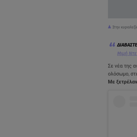
Στην κυριολεξ
Μιμή Ντεν
Σε νέα της α
ολόσωμο, στι
Με ξετρέλα