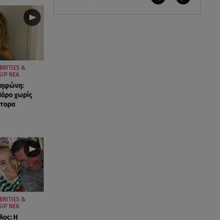
BRITIES &
IP ΝΕΑ
ληφώνη:
Πάρο χωρίς
στορα
BRITIES &
SIP ΝΕΑ
ος: Η