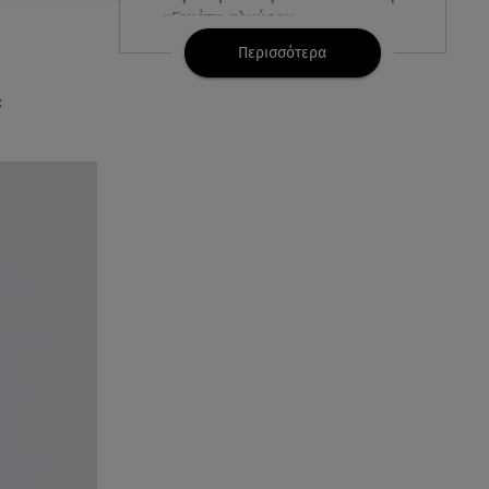
«Γεμάτη αλμύρα»
Περισσότερα
06.08.26 , 22:10
Κλήρωση Τζόκερ 6/8/2026: Οι
ε
τυχεροί αριθμοί για τα
2.500.000 ευρώ
06.08.26 , 22:02
Σύγκρουση τραμ στη Γερμανία:
25 τραυματίες, 7 σε σοβαρή
κατάσταση
06.08.26 , 21:59
Νέες τουρκικές προκλήσεις στο
Αιγαίο - Αερομαχία με ελληνικά
F-16
06.08.26 , 21:31
Τροχαίο για τον Mike - Η