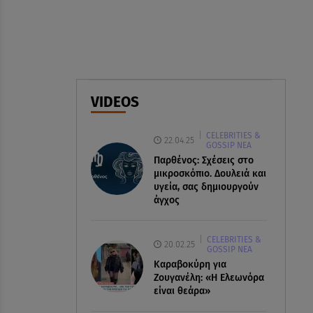
ελικόπτερα στη φωτιά και ο
ρόλος του «συνδέσμου»
06.08.26 , 20:16
Αθηνά Οικονομάκου από την
Μπόρα Μπόρα: «Έσκασε όλη η
VIDEOS
κούραση του χειμώνα»
CELEBRITIES &
06.08.26 , 20:04
22.04.25
GOSSIP ΝΕΑ
Σαμοθράκη: Συγκλονιστική
Παρθένος: Σχέσεις στο
διάσωση 15χρονης από
μικροσκόπιο. Δουλειά και
δύσβατο φαράγγι
υγεία, σας δημιουργούν
άγχος
CELEBRITIES &
20.02.25
GOSSIP ΝΕΑ
Καραβοκύρη για
Ζουγανέλη: «Η Ελεωνόρα
είναι θεάρα»