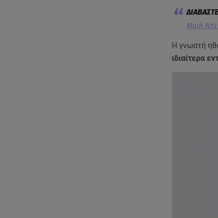
Μιμή Ντε
Η γνωστή ηθ
ιδιαίτερα ε