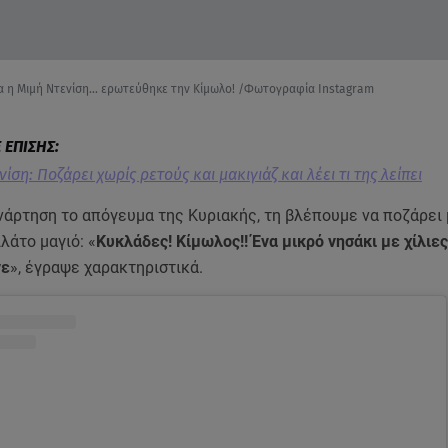
ία η Μιμή Ντενίση... ερωτεύθηκε την Κίμωλο! /Φωτογραφία Instagram
ίση: Ποζάρει χωρίς ρετούς και μακιγιάζ και λέει τι της λείπει
νάρτηση το απόγευμα της Κυριακής, τη βλέπουμε να ποζάρει
λάτο μαγιό: «
Κυκλάδες! Κίμωλος!! Ένα μικρό νησάκι με χίλιες
νε
», έγραψε χαρακτηριστικά.