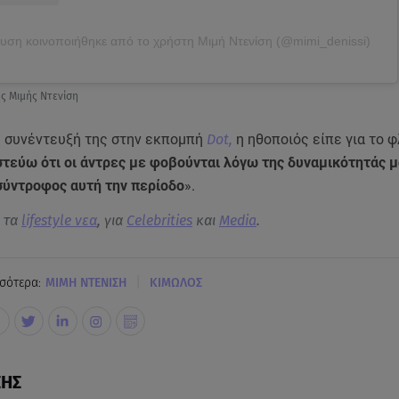
υση κοινοποιήθηκε από το χρήστη Μιμή Ντενίση (@mimi_denissi)
ς Μιμής Ντενίση
 συνέντευξή της στην εκπομπή
Dot,
η ηθοποιός είπε για το 
στεύω ότι οι άντρες με φοβούνται λόγω της δυναμικότητάς 
 σύντροφος αυτή την περίοδο
».
α τα
lifestyle νεα
, για
Celebrities
και
Media
.
|
σότερα:
ΜΙΜΗ ΝΤΕΝΙΣΗ
ΚΙΜΩΛΟΣ
ΣΗΣ