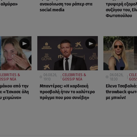
 αλμύρα»
ανακοίνωση του ράπερ στα
τρυφερή εξομο
social media
συζύγου του, Ελ
Φωτοπούλου
ELEBRITIES &
06.08.26,
CELEBRITIES &
06.08.26,
CELE
OSSIP ΝΕΑ
19:10
GOSSIP ΝΕΑ
18:30
GOSS
μάκου από την
Μπαντέρας: «Η καρδιακή
Ελενα Τσαβαλιά:
: «Έσκασε όλη
προσβολή ήταν το καλύτερο
throwback φωτ
υ χειμώνα»
πράγμα που μου συνέβη»
με μπικίνι!