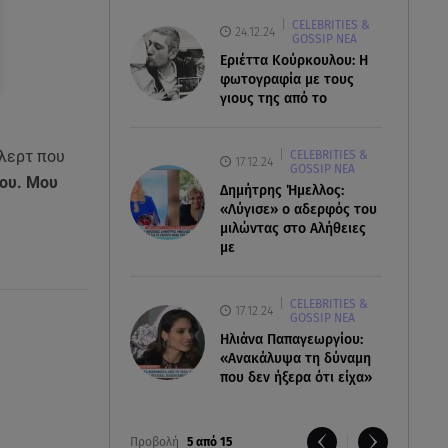
CELEBRITIES &
24.12.24
GOSSIP ΝΕΑ
Εριέττα Κούρκουλου: Η
φωτογραφία με τους
γιους της από το
φλερτ που
CELEBRITIES &
17.12.24
GOSSIP ΝΕΑ
μου. Μου
Δημήτρης Ήμελλος:
«Λύγισε» ο αδερφός του
μιλώντας στο Αλήθειες
με
CELEBRITIES &
17.12.24
GOSSIP ΝΕΑ
Ηλιάνα Παπαγεωργίου:
«Ανακάλυψα τη δύναμη
που δεν ήξερα ότι είχα»
Προβολή
5 από 15