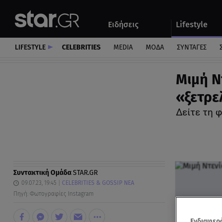
Αθλητικά
Quiz
Ειδήσεις
Lifestyle
Αυτοκίνητο
LIFESTYLE
CELEBRITIES
MEDIA
ΜΟΔΑ
ΣΥΝΤΑΓΕΣ
Μιμή Ν
«ξετρε
Δείτε τη 
Συντακτική Ομάδα
STAR.GR
09.07.23, 19:45
CELEBRITIES & GOSSIP ΝΕΑ
Πηγή: Φωτογραφίες Instagram
Ενδιαφερό