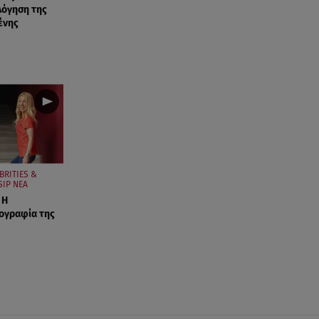
λόγηση της
ένης
BRITIES &
IP ΝΕΑ
 Η
ογραφία της