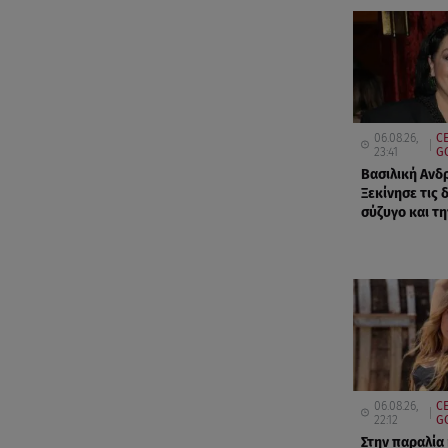
06.08.26,
CE
23:41
G
Βασιλική Ανδ
Ξεκίνησε τις 
σύζυγο και τ
06.08.26,
CE
22:12
G
Στην παραλία