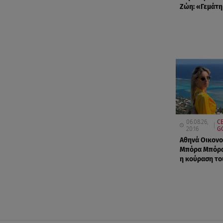
Ζώη: «Γεμάτη
06.08.26,
C
20:16
G
Αθηνά Οικονο
Μπόρα Μπόρα
η κούραση το