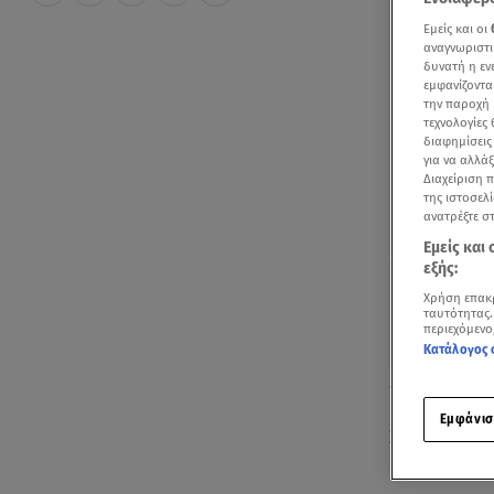
Εμείς και οι
αναγνωριστι
δυνατή η ε
εμφανίζοντα
την παροχή 
τεχνολογίες
διαφημίσεις
για να αλλά
Διαχείριση 
της ιστοσελί
ανατρέξτε σ
Εμείς και
εξής:
Χρήση επακ
ταυτότητας.
περιεχόμενο
Κατάλογος 
Δείτε απόσπασ
Εμφάνισ
Στις Κυκλάδ
με νέα της α