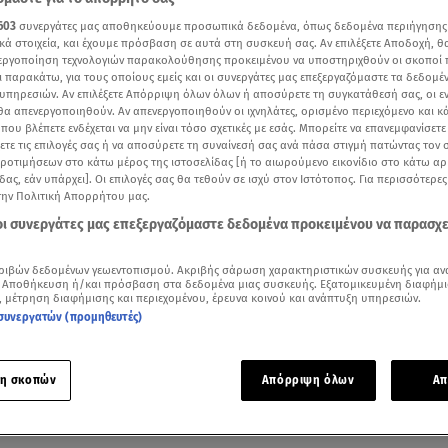
603
συνεργάτες μας αποθηκεύουμε προσωπικά δεδομένα, όπως δεδομένα περιήγησης
κά στοιχεία, και έχουμε πρόσβαση σε αυτά στη συσκευή σας. Αν επιλέξετε Αποδοχή, θ
νεργοποίηση τεχνολογιών παρακολούθησης προκειμένου να υποστηριχθούν οι σκοποί
ι παρακάτω, για τους οποίους εμείς και οι συνεργάτες μας επεξεργαζόμαστε τα δεδομέ
υπηρεσιών. Αν επιλέξετε Απόρριψη όλων όλων ή αποσύρετε τη συγκατάθεσή σας, οι ε
 θα απενεργοποιηθούν. Αν απενεργοποιηθούν οι ιχνηλάτες, ορισμένο περιεχόμενο και κά
 που βλέπετε ενδέχεται να μην είναι τόσο σχετικές με εσάς. Μπορείτε να επανεμφανίσετ
ξετε τις επιλογές σας ή να αποσύρετε τη συναίνεσή σας ανά πάσα στιγμή πατώντας τον
προτιμήσεων στο κάτω μέρος της ιστοσελίδας [ή το αιωρούμενο εικονίδιο στο κάτω α
δας, εάν υπάρχει]. Οι επιλογές σας θα τεθούν σε ισχύ στον Ιστότοπος. Για περισσότερε
την Πολιτική Απορρήτου μας.
 οι συνεργάτες μας επεξεργαζόμαστε δεδομένα προκειμένου να παρασχ
Δείτε περισσότερα άρθρα μας στα αποτελέσματα αναζήτησης
ριβών δεδομένων γεωεντοπισμού. Ακριβής σάρωση χαρακτηριστικών συσκευής για αν
 Αποθήκευση ή/και πρόσβαση στα δεδομένα μιας συσκευής. Εξατομικευμένη διαφήμι
Add star.gr on Google
, μέτρηση διαφήμισης και περιεχομένου, έρευνα κοινού και ανάπτυξη υπηρεσιών.
συνεργατών (προμηθευτές)
μα από τη συνέντευξη της Μιμής Ντενίση στο
Dot
η σκοπών
Απόρριψη όλων
Απ
ες βρίσκεται τις τελευταίες ημέρες η
Μιμή Ντενίση
, όπως ε
νάρτηση στο προφίλ της στο Instagram
.