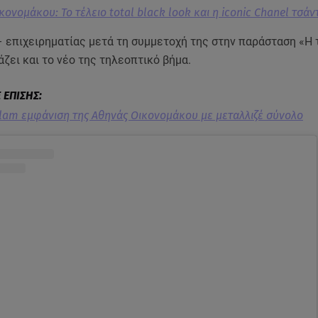
κονομάκου: Το τέλειο total black look και η iconic Chanel τσάν
– επιχειρηματίας μετά τη συμμετοχή της στην παράσταση «Η 
άζει και το νέο της τηλεοπτικό βήμα.
glam εμφάνιση της Αθηνάς Οικονομάκου με μεταλλιζέ σύνολο