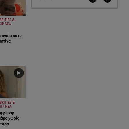
BRITIES &
IP ΝΕΑ
 ανάμεσα σε
ιστίνα
BRITIES &
IP ΝΕΑ
ληφώνη:
Πάρο χωρίς
στορα