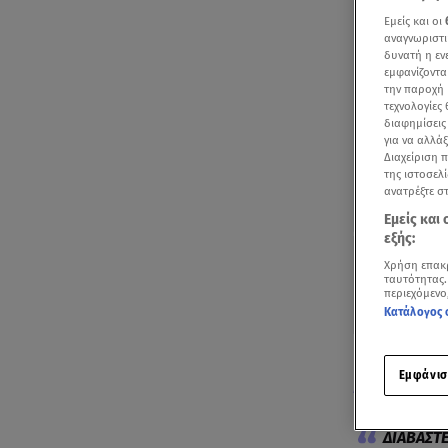
Εμείς και οι
αναγνωριστι
δυνατή η ε
εμφανίζοντα
την παροχή 
τεχνολογίες
διαφημίσεις
για να αλλά
Διαχείριση 
της ιστοσελί
ανατρέξτε σ
Εμείς και
εξής:
Χρήση επακ
ταυτότητας.
περιεχόμενο
Κατάλογος 
Ενθουσιασμέν
Εμφάνισ
Αθηνά Οικον