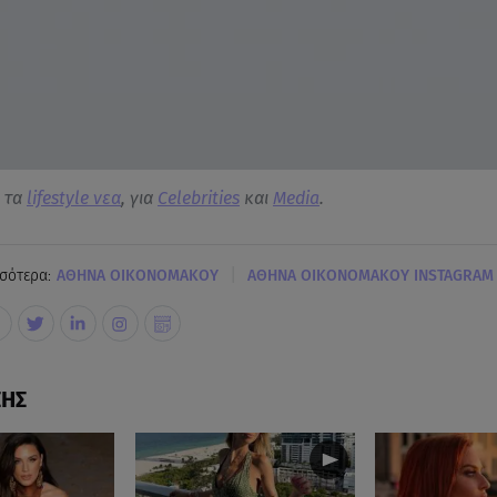
α τα
lifestyle νεα
, για
Celebrities
και
Media
.
|
σότερα:
ΑΘΗΝΑ ΟΙΚΟΝΟΜΑΚΟΥ
ΑΘΗΝΑ ΟΙΚΟΝΟΜΑΚΟΥ INSTAGRAM
ΣΗΣ