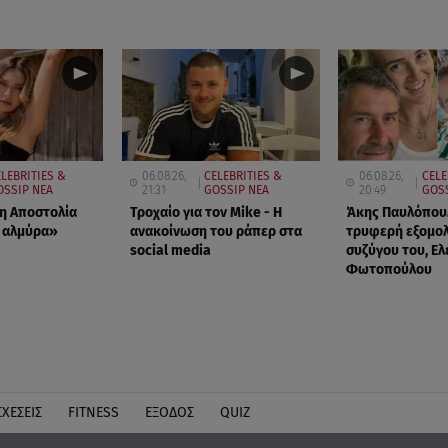
LEBRITIES &
06.08.26,
CELEBRITIES &
06.08.26,
CELE
OSSIP ΝΕΑ
21:31
GOSSIP ΝΕΑ
20:49
GOS
 η Αποστολία
Τροχαίο για τον Mike - Η
Άκης Παυλόπουλ
 αλμύρα»
ανακοίνωση του ράπερ στα
τρυφερή εξομο
social media
συζύγου του, Ελ
Φωτοπούλου
ΣΧΕΣΕΙΣ
FITNESS
ΕΞΟΔΟΣ
QUIZ