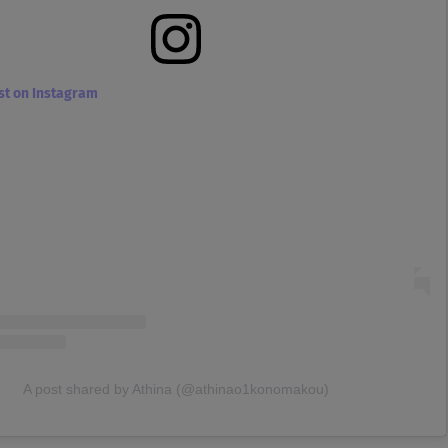
ost on Instagram
A post shared by Athina (@athinao1konomakou)