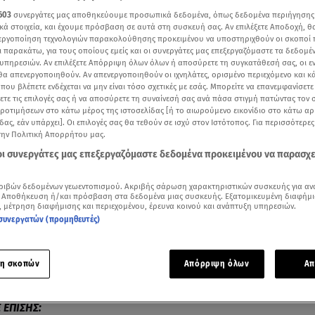
603
συνεργάτες μας αποθηκεύουμε προσωπικά δεδομένα, όπως δεδομένα περιήγησης
κά στοιχεία, και έχουμε πρόσβαση σε αυτά στη συσκευή σας. Αν επιλέξετε Αποδοχή, θ
νεργοποίηση τεχνολογιών παρακολούθησης προκειμένου να υποστηριχθούν οι σκοποί
ι παρακάτω, για τους οποίους εμείς και οι συνεργάτες μας επεξεργαζόμαστε τα δεδομέ
υπηρεσιών. Αν επιλέξετε Απόρριψη όλων όλων ή αποσύρετε τη συγκατάθεσή σας, οι ε
 θα απενεργοποιηθούν. Αν απενεργοποιηθούν οι ιχνηλάτες, ορισμένο περιεχόμενο και κά
 που βλέπετε ενδέχεται να μην είναι τόσο σχετικές με εσάς. Μπορείτε να επανεμφανίσετ
ξετε τις επιλογές σας ή να αποσύρετε τη συναίνεσή σας ανά πάσα στιγμή πατώντας τον
προτιμήσεων στο κάτω μέρος της ιστοσελίδας [ή το αιωρούμενο εικονίδιο στο κάτω α
δας, εάν υπάρχει]. Οι επιλογές σας θα τεθούν σε ισχύ στον Ιστότοπος. Για περισσότερε
την Πολιτική Απορρήτου μας.
 οι συνεργάτες μας επεξεργαζόμαστε δεδομένα προκειμένου να παρασχ
Δείτε περισσότερα άρθρα μας στα αποτελέσματα αναζήτησης
ριβών δεδομένων γεωεντοπισμού. Ακριβής σάρωση χαρακτηριστικών συσκευής για αν
 Αποθήκευση ή/και πρόσβαση στα δεδομένα μιας συσκευής. Εξατομικευμένη διαφήμι
, μέτρηση διαφήμισης και περιεχομένου, έρευνα κοινού και ανάπτυξη υπηρεσιών.
Add star.gr on Google
συνεργατών (προμηθευτές)
η αλλά και… πανέτοιμη να επιστρέψει στα τηλεοπτικά πλατό
η σκοπών
Απόρριψη όλων
Απ
ομάκου.