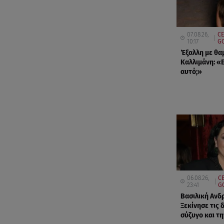
07.08.26,
CE
10:17
GO
Έξαλλη με θα
Καλλιμάνη: «Ε
αυτό;»
06.08.26,
CE
23:41
G
Βασιλική Ανδ
Ξεκίνησε τις 
σύζυγο και τ