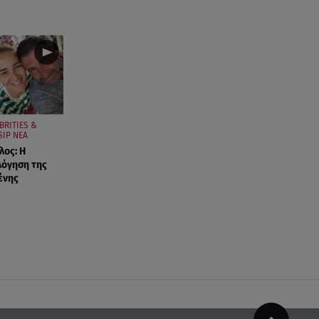
BRITIES &
SIP ΝΕΑ
ος: Η
λόγηση της
ένης