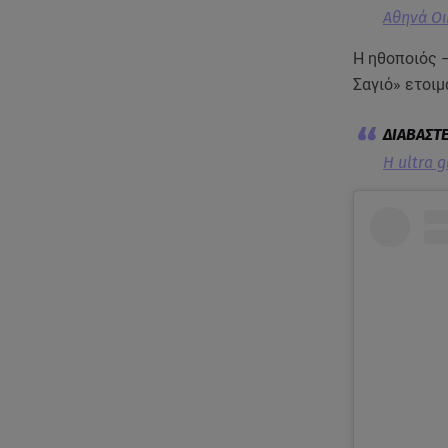
Αθηνά Οι
Η ηθοποιός 
Σαγιό» ετοιμ
Η ultra 