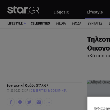
Αθλητικά
Quiz
Ειδήσεις
Lifestyle
Αυτοκίνητο
LIFESTYLE
CELEBRITIES
MEDIA
ΜΟΔΑ
ΣΥΝΤΑΓΕΣ
Τηλεοπ
Οικονο
«Κάτια» τ
Συντακτική Ομάδα
STAR.GR
23.06.23, 23:37
CELEBRITIES & GOSSIP ΝΕΑ
Ενδιαφερό