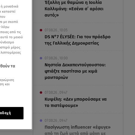
Έξαλλη με θαμώνα η Ιουλία
 ή μοναδικά
Καλλιμάνη: «Εσένα σ’ αρέσει
α καταστεί
αυτό;»
 που
να με σκοπό
ν λόγω
07.08.26 , 10:05
ποιες από τις
DS N°7 ÉLYSÉE: Για τον πρόεδρο
ε αυτό το μενού
 σύνδεσμο
της Γαλλικής Δημοκρατίας
ριστερό μέρος
ς λεπτομέρειες
07.08.26 , 10:00
Νηστεία Δεκαπενταύγουστου:
εθούν τα
φτιάξτε παστίτσιο με κιμά
μανιταριών
αγνώριση
ση και
07.08.26 , 09:47
Κυψέλη: «Δεν μπορούσαμε να
το πιστέψουμε»
 είναι η
οδοχή
07.08.26 , 09:47
Πασίγνωστη influencer «έφυγε»
από τη ζωή μετά από μάχη με