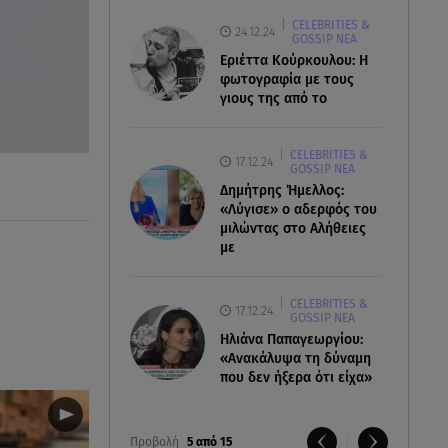
CELEBRITIES &
24.12.24
GOSSIP ΝΕΑ
Εριέττα Κούρκουλου: Η
φωτογραφία με τους
γιους της από το
CELEBRITIES &
17.12.24
GOSSIP ΝΕΑ
Δημήτρης Ήμελλος:
«Λύγισε» ο αδερφός του
μιλώντας στο Αλήθειες
με
CELEBRITIES &
17.12.24
GOSSIP ΝΕΑ
Ηλιάνα Παπαγεωργίου:
«Ανακάλυψα τη δύναμη
που δεν ήξερα ότι είχα»
Προβολή
5 από 15