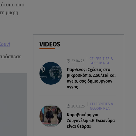
μιότυπο από
07.08.26 , 03:00
Εορτολόγιο: Ποιοι γιορτάζουν
τη μικρή
στις 7 Αυγούστου
06.08.26 , 23:41
Βασιλική Ανδρίτσου: Ξεκίνησε
VIDEOS
ζουν!
τις διακοπές με τον σύζυγο και
την κορούλα της
ι πρόσθεσε
CELEBRITIES &
22.04.25
GOSSIP ΝΕΑ
Παρθένος: Σχέσεις στο
μικροσκόπιο. Δουλειά και
υγεία, σας δημιουργούν
άγχος
CELEBRITIES &
20.02.25
GOSSIP ΝΕΑ
Καραβοκύρη για
Ζουγανέλη: «Η Ελεωνόρα
είναι θεάρα»