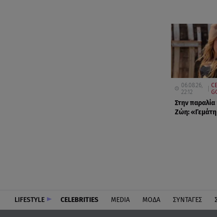
06.08.26,
CE
22:12
G
Στην παραλία
Ζώη: «Γεμάτη
LIFESTYLE
CELEBRITIES
MEDIA
ΜΟΔΑ
ΣΥΝΤΑΓΕΣ