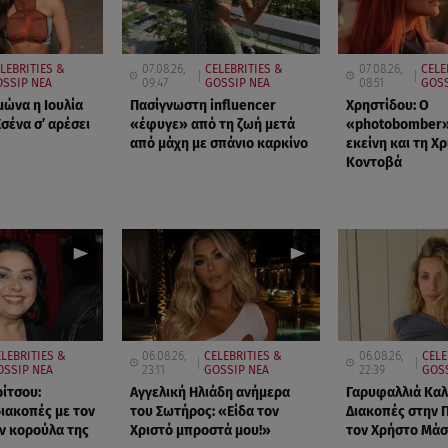
LEBRITIES &
07.08.26,
CELEBRITIES &
07.08.26,
CELE
SSIP ΝΕΑ
09:47
GOSSIP ΝΕΑ
08:51
GOSS
μώνα η Ιουλία
Πασίγνωστη influencer
Χρηστίδου: Ο
σένα σ’ αρέσει
«έφυγε» από τη ζωή μετά
«photobomber»
από μάχη με σπάνιο καρκίνο
εκείνη και τη Χρ
Κοντοβά
LEBRITIES &
06.08.26,
CELEBRITIES &
06.08.26,
CELE
OSSIP ΝΕΑ
23:11
GOSSIP ΝΕΑ
22:39
GOSS
ρίτσου:
Αγγελική Ηλιάδη ανήμερα
Γαρυφαλλιά Κα
διακοπές με τον
του Σωτήρος: «Είδα τον
Διακοπές στην 
ην κορούλα της
Χριστό μπροστά μου!»
τον Χρήστο Μά