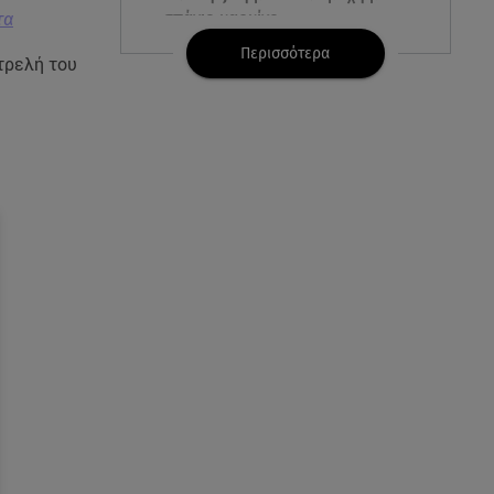
σπάνιο καρκίνο
τα
Περισσότερα
τρελή του
07.08.26 , 09:38
Στη φυλακή ο δήμαρχος
Στυλίδας και άλλοι δύο για τη
φωτιά στη Βοιωτία
07.08.26 , 09:29
Ανδρομάχη: «Συγγνώμη. Δεν
μπόρεσα να ανταπεξέλθω»
07.08.26 , 09:23
Γουδή: Γυναίκα έπεσε από τον
5ο όροφο πολυκατοικίας
07.08.26 , 09:03
Η «καταραμένη»​​​​​​​ ζωή της
Ελίζαμπεθ Τέιλορ