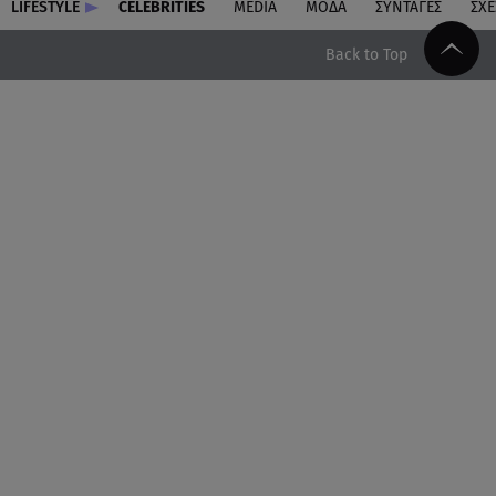
LIFESTYLE
CELEBRITIES
MEDIA
ΜΟΔΑ
ΣΥΝΤΑΓΕΣ
ΣΧΕ
Back to Top