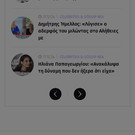
Έξοδος Αυγούστου: Στο 100% η πληρότητα για
Κυκλάδες
17.12.24
CELEBRITIES & GOSSIP ΝΕΑ
Δημήτρης Ήμελλος: «Λύγισε» ο
αδερφός του μιλώντας στο Αλήθειες
με
17.12.24
CELEBRITIES & GOSSIP ΝΕΑ
Ηλιάνα Παπαγεωργίου: «Ανακάλυψα
τη δύναμη που δεν ήξερα ότι είχα»