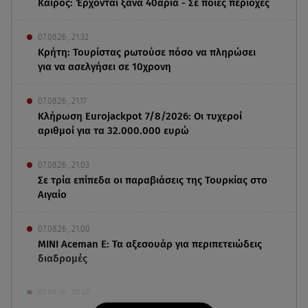
Καιρός: Έρχονται ξανά 40άρια - Σε ποιες περιοχές
07.08.26 , 21:32
Κρήτη: Τουρίστας ρωτούσε πόσο να πληρώσει
για να ασελγήσει σε 10χρονη
07.08.26 , 21:17
Κλήρωση Eurojackpot 7/8/2026: Οι τυχεροί
αριθμοί για τα 32.000.000 ευρώ
07.08.26 , 21:03
Σε τρία επίπεδα οι παραβιάσεις της Τουρκίας στο
Αιγαίο
07.08.26 , 21:00
MINI Aceman E: Τα αξεσουάρ για περιπετειώδεις
διαδρομές
07.08.26 , 20:47
Χανιά: Νεκρή βρέθηκε αγνοούμενη - Ξέφυγε από