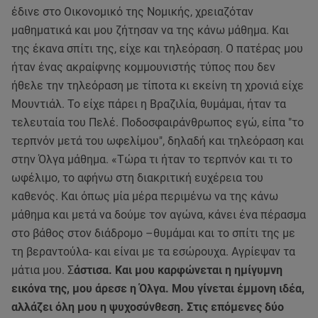
έδινε στο Οικονομικό της Νομικής, χρειαζόταν
μαθηματικά και μου ζήτησαν να της κάνω μάθημα. Και
της έκανα σπίτι της, είχε και τηλεόραση. Ο πατέρας μου
ήταν ένας ακραίφνης κομμουνιστής τύπος που δεν
ήθελε την τηλεόραση με τίποτα κι εκείνη τη χρονιά είχε
Μουντιάλ. Το είχε πάρει η Βραζιλία, θυμάμαι, ήταν τα
τελευταία του Πελέ. Ποδοσφαιράνθρωπος εγώ, είπα "το
τερπνόν μετά του ωφελίμου", δηλαδή και τηλεόραση και
στην Όλγα μάθημα. «Τώρα τι ήταν το τερπνόν και τι το
ωφέλιμο, το αφήνω στη διακριτική ευχέρεια του
καθενός. Και όπως μία μέρα περιμένω να της κάνω
μάθημα και μετά να δούμε τον αγώνα, κάνει ένα πέρασμα
στο βάθος στον διάδρομο –θυμάμαι και το σπίτι της με
τη βεραντούλα- και είναι με τα εσώρουχα. Αγρίεψαν τα
μάτια μου. Σ
άστισα. Και μου καρφώνεται η ημίγυμνη
εικόνα της, μου άρεσε η Όλγα. Μου γίνεται έμμονη ιδέα,
αλλάζει όλη μου η ψυχοσύνθεση. Στις επόμενες δύο