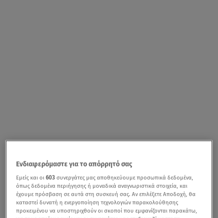
Ενδιαφερόμαστε για το απόρρητό σας
Εμείς και οι
603
συνεργάτες μας αποθηκεύουμε προσωπικά δεδομένα,
όπως δεδομένα περιήγησης ή μοναδικά αναγνωριστικά στοιχεία, και
έχουμε πρόσβαση σε αυτά στη συσκευή σας. Αν επιλέξετε Αποδοχή, θα
καταστεί δυνατή η ενεργοποίηση τεχνολογιών παρακολούθησης
προκειμένου να υποστηριχθούν οι σκοποί που εμφανίζονται παρακάτω,