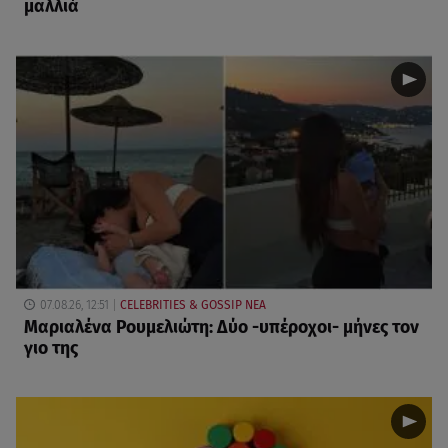
μαλλιά
07.08.26, 12:51
CELEBRITIES & GOSSIP ΝΕΑ
Μαριαλένα Ρουμελιώτη: Δύο -υπέροχοι- μήνες τον
γιο της