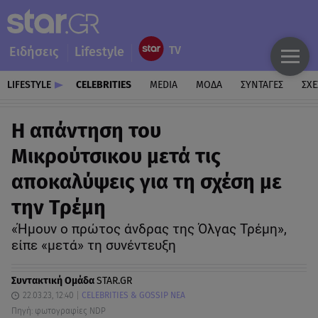
Ειδήσεις
Lifestyle
LIFESTYLE
CELEBRITIES
MEDIA
ΜΟΔΑ
ΣΥΝΤΑΓΕΣ
ΣΧΕ
Η απάντηση του
Μικρούτσικου μετά τις
αποκαλύψεις για τη σχέση με
την Τρέμη
«Ήμουν ο πρώτος άνδρας της Όλγας Τρέμη»,
είπε «μετά» τη συνέντευξη
Συντακτική Ομάδα
STAR.GR
22.03.23, 12:40
CELEBRITIES & GOSSIP ΝΕΑ
Πηγή: φωτογραφίες NDP