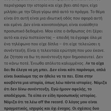
περιέγραψα την ιστορία και είχε βγει από πριν, είχα
μιλήσει με την Όλγα γύρω από αυτό το πράγμα. Το θέμα
είναι ότι αυτή είναι μια ιδιωτική οδός που αφορά αυτή
και εμένα. Δεν είναι κοινοποιήσιμο, είναι ευαίσθητο
προσωπικό δεδομένο. Μου είπε ο άνθρωπος ότι ξέρει
αυτό και εγώ πιστεύοντας – επειδή τα έγραφε όλα με
ένα τηλέφωνο που είχε δίπλα – ότι είχε τελειώσει η
συνέντευξη. Είναι η τελευταία ερώτηση που μου έκανε.
Δε ζήτησα να δω τη συνέντευξη πριν δημοσιευτεί. Δεν
το κάνω ποτέ. Ένιωθα απόλυτα καλυμμένος. Α
ν το είχα
δει θα έλεγα να μη μπει. Δεν είναι κάτι παράνομο, απλά
είναι δικαίωμα της αν ήθελε να τα πει. Είπα στην
κουβέντα μια ιστορία, όπως λέω πάντα ιστορίες. Νόμιζα
ότι δεν δίνω συνέντευξη. Εγώ ήμουν αφελής, το
αποδέχομαι. Τα είπα εν είδη προσωπικής ιστορίας.
Νόμιζα ότι τα λέω off the record. Ο λόγος μου είναι
πραγματικός, ισχυρός και όχι ένοχος. Οι σχέσεις δυο