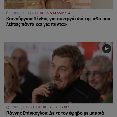
07.08.26, 13:33
CELEBRITIES & GOSSIP ΝΕΑ
Καινούργιου:Πένθος για συνεργάτιδά της «Θα μου
λείπεις πάντα και για πάντα»
07.08.26, 13:16
CELEBRITIES & GOSSIP ΝΕΑ
Γιάννης Στάνκογλου: Δείτε τον έφηβο με μακριά