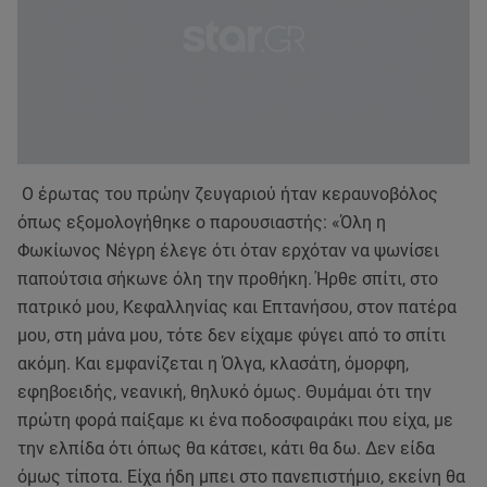
Ο έρωτας του πρώην ζευγαριού ήταν κεραυνοβόλος
όπως εξομολογήθηκε ο παρουσιαστής: «Όλη η
Φωκίωνος Νέγρη έλεγε ότι όταν ερχόταν να ψωνίσει
παπούτσια σήκωνε όλη την προθήκη. Ήρθε σπίτι, στο
πατρικό μου, Κεφαλληνίας και Επτανήσου, στον πατέρα
μου, στη μάνα μου, τότε δεν είχαμε φύγει από το σπίτι
ακόμη. Και εμφανίζεται η Όλγα, κλασάτη, όμορφη,
εφηβοειδής, νεανική, θηλυκό όμως. Θυμάμαι ότι την
πρώτη φορά παίξαμε κι ένα ποδοσφαιράκι που είχα, με
την ελπίδα ότι όπως θα κάτσει, κάτι θα δω. Δεν είδα
όμως τίποτα. Είχα ήδη μπει στο πανεπιστήμιο, εκείνη θα