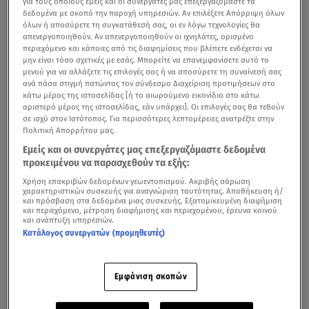
για τους οποίους εμείς και οι συνεργάτες μας επεξεργαζόμαστε τα
δεδομένα με σκοπό την παροχή υπηρεσιών. Αν επιλέξετε Απόρριψη όλων
όλων ή αποσύρετε τη συγκατάθεσή σας, οι εν λόγω τεχνολογίες θα
απενεργοποιηθούν. Αν απενεργοποιηθούν οι ιχνηλάτες, ορισμένο
περιεχόμενο και κάποιες από τις διαφημίσεις που βλέπετε ενδέχεται να
μην είναι τόσο σχετικές με εσάς. Μπορείτε να επανεμφανίσετε αυτό το
μενού για να αλλάξετε τις επιλογές σας ή να αποσύρετε τη συναίνεσή σας
ανά πάσα στιγμή πατώντας τον σύνδεσμο Διαχείριση προτιμήσεων στο
κάτω μέρος της ιστοσελίδας [ή το αιωρούμενο εικονίδιο στο κάτω
αριστερό μέρος της ιστοσελίδας, εάν υπάρχει]. Οι επιλογές σας θα τεθούν
σε ισχύ στον Ιστότοπος. Για περισσότερες λεπτομέρειες ανατρέξτε στην
Πολιτική Απορρήτου μας.
Εμείς και οι συνεργάτες μας επεξεργαζόμαστε δεδομένα
Ο Ανδρέας Μικρούτσικος μίλησε για τη σχέση που είχε με την Όλγα
προκειμένου να παρασχεθούν τα εξής:
Τρέμη/ βίντεο Super Κατερίνα
Χρήση επακριβών δεδομένων γεωεντοπισμού. Ακριβής σάρωση
χαρακτηριστικών συσκευής για αναγνώριση ταυτότητας. Αποθήκευση ή/
και πρόσβαση στα δεδομένα μιας συσκευής. Εξατομικευμένη διαφήμιση
Ο
Ανδρέας Μικρούτσικος
είναι πολλά χρόνια στα φώτα
και περιεχόμενο, μέτρηση διαφήμισης και περιεχομένου, έρευνα κοινού
και ανάπτυξη υπηρεσιών.
της δημοσιότητας και είναι αρκετά αυτά που
Κατάλογος συνεργατών (προμηθευτές)
γνωρίζουμε για τη ζωή του. Αυτό όμως που δεν είχε
γίνει γνωστό μέχρι σήμερα ήταν πως στο παρελθόν ήταν
ζευγάρι με την
Όλγα Τρέμη.
Εμφάνιση σκοπών
«Ξεκίνησα για μαθηματικός που έπαιρνε 20 στα αρχαία