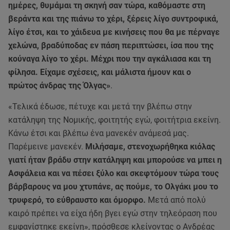
ημέρες, θυμάμαι τη σκηνή σαν τώρα, καθόμαστε στη
βεράντα και της πιάνω το χέρι, ξέρεις λίγο συντροφικά,
λίγο έτσι, και το χάιδευα με κινήσεις που θα με πέρναγε
χελώνα, βραδύποδας εν πάση περιπτώσει, ίσα που της
κούναγα λίγο το χέρι. Μέχρι που την αγκάλιασα και τη
φίλησα. Είχαμε σχέσεις, και μάλιστα ήμουν και ο
πρώτος άνδρας της Όλγας»
.
«Τελικά έδωσε, πέτυχε και μετά την βλέπω στην
κατάληψη της Νομικής, φοιτητής εγώ, φοιτήτρια εκείνη.
Κάνω έτσι και βλέπω ένα μανεκέν ανάμεσά μας.
Παρέμεινε μανεκέν.
Μιλήσαμε, στενοχωρήθηκα κιόλας
γιατί ήταν βράδυ στην κατάληψη και μπορούσε να μπει η
Ασφάλεια και να πέσει ξύλο και σκεφτόμουν τώρα τους
βάρβαρους να μου χτυπάνε, ας πούμε, το Ολγάκι μου το
τρυφερό, το εύθραυστο και όμορφο.
Μετά από πολύ
καιρό πρέπει να είχα ήδη βγει εγώ στην τηλεόραση που
εμφανίστηκε εκείνη», πρόσθεσε κλείνοντας ο Ανδρέας