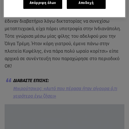
Απόρριψη όλων
Αποδοχή
και έγινα μουσικός, όντας μαθηματικός. Ήμουν ήδη
οργανωμένος σε ομάδες της εξωαριστεράς και δεν μου
έδιναν διαβατήριο λόγω δικτατορίας να συνεχίσω
μεταπτυχιακά, είχα πάρει υποτροφία στην Ινδιανάπολη.
Τότε γνώρισα μέσω μίας φίλης του αδελφού μου την
Όλγα Τρέμη. Ήταν κόρη γιατρού, έμενε πάνω στην
πλατεία Κυψέλης, ένα πάρα πολύ ωραίο κορίτσι» είπε
αρχικά σε συνέντευξη που παραχώρησε στο περιοδικό
ΟΚ!
Μικρούτσικος: «Αυτό που πέρασα ήταν σίγουρα ό,τι
χειρότερο έχω ζήσει»