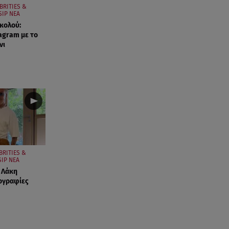
BRITIES &
IP ΝΕΑ
ικολού:
agram με το
νι
BRITIES &
IP ΝΕΑ
ν Λάκη
ογραφίες
ε