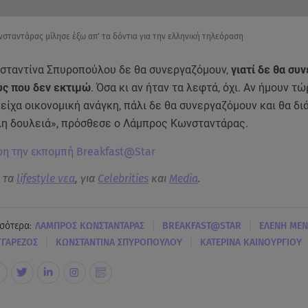
σταντάρας μίλησε έξω απ' τα δόντια για την ελληνική τηλεόραση
σταντίνα Σπυροπούλου δε θα συνεργαζόμουν,
γιατί δε θα συ
ς που δεν εκτιμώ
. Όσα κι αν ήταν τα λεφτά, όχι. Αν ήμουν τώ
είχα οικονομική ανάγκη, πάλι δε θα συνεργαζόμουν και θα δι
λη δουλειά», πρόσθεσε ο Λάμπρος Κωνσταντάρας.
ρη την εκπομπή Breakfast@Star
α τα
lifestyle νεα
, για
Celebrities
και
Media
.
|
|
σότερα:
ΛΑΜΠΡΟΣ ΚΩΝΣΤΑΝΤΑΡΑΣ
BREAKFAST@STAR
ΕΛΕΝΗ ΜΕΝ
|
|
ΓΑΡΕΖΟΣ
ΚΩΝΣΤΑΝΤΙΝΑ ΣΠΥΡΟΠΟΥΛΟΥ
KΑΤΕΡΙΝΑ ΚΑΙΝΟΥΡΓΙΟΥ