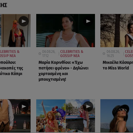
ΣΗΣ
LEBRITIES &
06.08.26,
CELEBRITIES &
06.08.26,
CELE
OSSIP ΝΕΑ
17:12
GOSSIP ΝΕΑ
16:25
GOSS
οπούλου:
Μαρία Κορινθίου: «Έχω
Μικαέλα Κάσαρη
 διακοπές της
πατήσει φρένο» - Δηλώνει
το Miss World
ίτικο Κάπρι
χορτασμένη και
μπουχτισμένη!