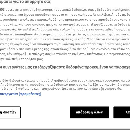
μαστε για το απόρρητό σας
603
συνεργάτες μας αποθηκεύουμε προσωπικά δεδομένα, όπως δεδομένα περιήγησης
κά στοιχεία, και έχουμε πρόσβαση σε αυτά στη συσκευή σας. Αν επιλέξετε Αποδοχή, θ
νεργοποίηση τεχνολογιών παρακολούθησης προκειμένου να υποστηριχθούν οι σκοποί
ι παρακάτω, για τους οποίους εμείς και οι συνεργάτες μας επεξεργαζόμαστε τα δεδομέ
υπηρεσιών. Αν επιλέξετε Απόρριψη όλων όλων ή αποσύρετε τη συγκατάθεσή σας, οι ε
 θα απενεργοποιηθούν. Αν απενεργοποιηθούν οι ιχνηλάτες, ορισμένο περιεχόμενο και κά
 που βλέπετε ενδέχεται να μην είναι τόσο σχετικές με εσάς. Μπορείτε να επανεμφανίσετ
ξετε τις επιλογές σας ή να αποσύρετε τη συναίνεσή σας ανά πάσα στιγμή πατώντας τον
προτιμήσεων στο κάτω μέρος της ιστοσελίδας [ή το αιωρούμενο εικονίδιο στο κάτω α
δας, εάν υπάρχει]. Οι επιλογές σας θα τεθούν σε ισχύ στον Ιστότοπος. Για περισσότερε
την Πολιτική Απορρήτου μας.
 οι συνεργάτες μας επεξεργαζόμαστε δεδομένα προκειμένου να παρασχ
Δείτε περισσότερα άρθρα μας στα αποτελέσματα αναζήτησης
ριβών δεδομένων γεωεντοπισμού. Ακριβής σάρωση χαρακτηριστικών συσκευής για αν
 Αποθήκευση ή/και πρόσβαση στα δεδομένα μιας συσκευής. Εξατομικευμένη διαφήμι
Add star.gr on Google
, μέτρηση διαφήμισης και περιεχομένου, έρευνα κοινού και ανάπτυξη υπηρεσιών.
συνεργατών (προμηθευτές)
ε ο δημοσιογράφος στο
Breakfast@Star
η σκοπών
Απόρριψη όλων
Απ
ς της ύλης συνέντευξη παραχώρησε ο
Λάμπρος Κωνσταντάρα
και την κάμερα της εκπομπής
Breakfast@Star
την Πέμπτη
.