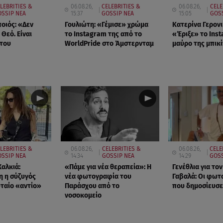
LEBRITIES &
06.08.26,
CELEBRITIES &
06.08.26,
CELE
SSIP ΝΕΑ
15:37
GOSSIP ΝΕΑ
15:05
GOSS
οιός: «Δεν
Γουλιώτη: «Γέμισε» χρώμα
Κατερίνα Γερον
Θεό. Είναι
το Instagram της από το
«Έριξε» το Inst
 του
WorldPride στο Άμστερνταμ
μαύρο της μπικί
LEBRITIES &
06.08.26,
CELEBRITIES &
06.08.26,
CELE
OSSIP ΝΕΑ
14:34
GOSSIP ΝΕΑ
14:29
GOSS
Χαλκιά:
«Πάμε για νέα θεραπεία»: Η
Γενέθλια για το
η η σύζυγός
νέα φωτογραφία του
Γαβαλά: Οι φωτ
υταίο «αντίο»
Παράσχου από το
που δημοσίευσ
νοσοκομείο