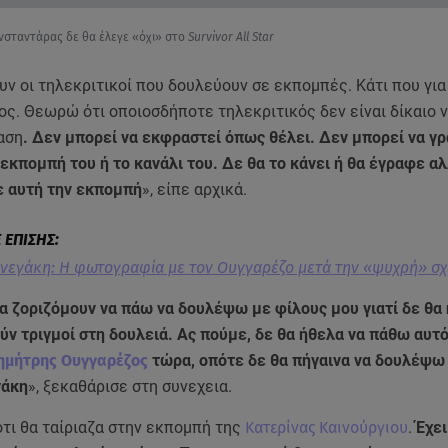
σταντάρας δε θα έλεγε «όχι» στο
Survivor All Star
ν οι τηλεκριτικοί που δουλεύουν σε εκπομπές. Κάτι που για 
ς. Θεωρώ ότι οποιοσδήποτε τηλεκριτικός δεν είναι δίκαιο 
αση
. Δεν μπορεί να εκφραστεί όπως θέλει. Δεν μπορεί να γρ
 εκπομπή του ή το κανάλι του. Δε θα το κάνει ή θα έγραφε α
ε αυτή την εκπομπή
», είπε αρχικά.
νεγάκη: Η φωτογραφία με τον Ουγγαρέζο μετά την «ψυχρή» σχ
α ζοριζόμουν να πάω να δουλέψω με φίλους μου γιατί δε θα
ν τριγμοί στη δουλειά. Ας πούμε, δε θα ήθελα να πάθω αυτ
ημήτρης Ουγγαρέζος
τώρα, οπότε δε θα πήγαινα να δουλέψω
γάκη
», ξεκαθάρισε στη συνεχεια.
τι θα ταίριαζα στην εκπομπή της
Κατερίνας Καινούργιου
.
Έχε