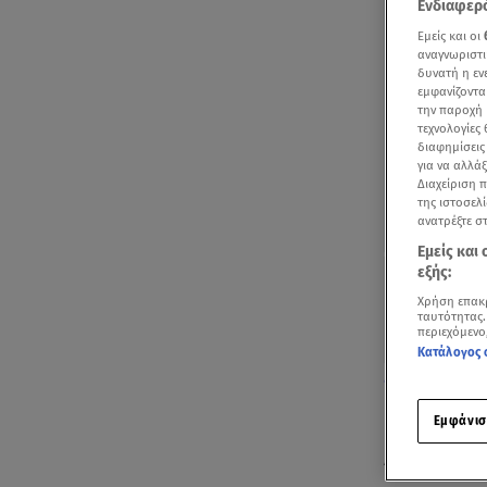
Ενδιαφερό
Εμείς και οι
αναγνωριστι
δυνατή η ε
εμφανίζοντα
την παροχή 
τεχνολογίες
διαφημίσεις
για να αλλά
Διαχείριση 
της ιστοσελί
ανατρέξτε σ
Εμείς και
εξής:
Χρήση επακ
ταυτότητας.
περιεχόμενο
Κατάλογος 
Δείτε όσα είπ
Εμφάνισ
Μια εφ’ όλη
Αργυριάδου 