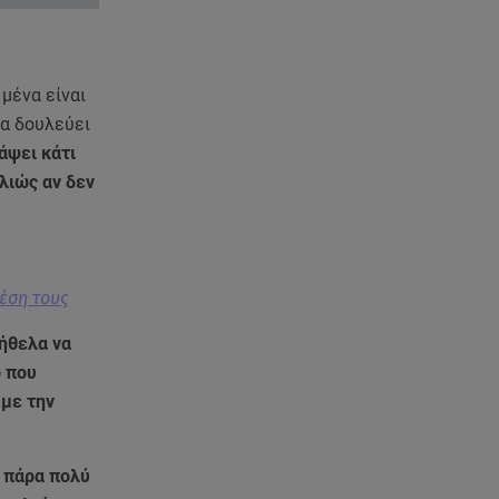
Miss World
06.08.26 , 16:17
Έλληνας ηθοποιός: «Δεν
μένα είναι
πιστεύω στον Θεό. Είναι
να δουλεύει
δημιούργημα του ανθρώπου»
άψει κάτι
λλιώς αν δεν
06.08.26 , 16:00
Συντάξεις: Τρέχουν να
προλάβουν όσοι είναι κοντά σε
ηλικία συνταξιοδότησης
έση τους
06.08.26 , 16:00
Σημάδια που φανερώνουν
 ήθελα να
διαίσθηση και ότι ξέρεις να
ό που
«διαβάζεις» ανθρώπους
 με την
06.08.26 , 15:57
Στα όριά του το Νοσοκομείο
ι πάρα πολύ
Ζακύνθου: Περιστατικά