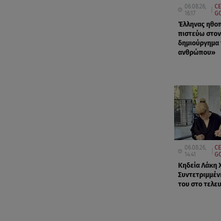
06.08.26,
CE
16:17
GO
Έλληνας ηθοπ
πιστεύω στον 
δημιούργημα
ανθρώπου»
06.08.26,
CE
14:41
G
Κηδεία Λάκη 
Συντετριμμέν
του στο τελε