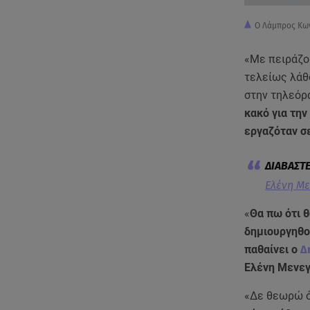
Ο Λάμπρος Κων
«Με πειράζου
τελείως λάθο
στην τηλεόρ
κακό για την
εργαζόταν σ
Ελένη Με
«
Θα πω ότι θ
δημιουργηθού
παθαίνει ο
Δ
Ελένη Μενε
«Δε θεωρώ ό