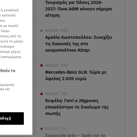
Τουρισμός για Όλους 2026-
2027: Ποια ΑΦΜ κάνουν σήμερα
 ή μοναδικά
αίτηση
α καταστεί
 που
να με σκοπό
06.08.26 , 17:53
ν λόγω
ποιες από τις
Αμαλία Κωστοπούλου: Συνεχίζει
ε αυτό το μενού
τις διακοπές της στο
 σύνδεσμο
κοσμοπολίτικο Κάπρι
ριστερό μέρος
ς λεπτομέρειες
06.08.26 , 17:53
εθούν τα
Mercedes-Benz GLB: Τώρα με
όφελος 2.000 ευρώ
αγνώριση
ση και
06.08.26 , 17:51
Κυψέλη: Γιατί ο 26χρονος
επικαλέστηκε το δικαίωμα της
σιωπής
οδοχή
ς
στη Μαίρη
06.08.26 , 17:43
Συμφωνία Ιράν – Ομάν για τα