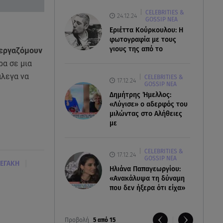
CELEBRITIES &
24.12.24
GOSSIP ΝΕΑ
Εριέττα Κούρκουλου: Η
φωτογραφία με τους
γιους της από το
νεργαζόμουν
ρα σε μια
άλεγα να
CELEBRITIES &
17.12.24
GOSSIP ΝΕΑ
Δημήτρης Ήμελλος:
«Λύγισε» ο αδερφός του
μιλώντας στο Αλήθειες
με
CELEBRITIES &
17.12.24
GOSSIP ΝΕΑ
|
ΕΓΑΚΗ
Ηλιάνα Παπαγεωργίου:
«Ανακάλυψα τη δύναμη
που δεν ήξερα ότι είχα»
Προβολή
5 από 15