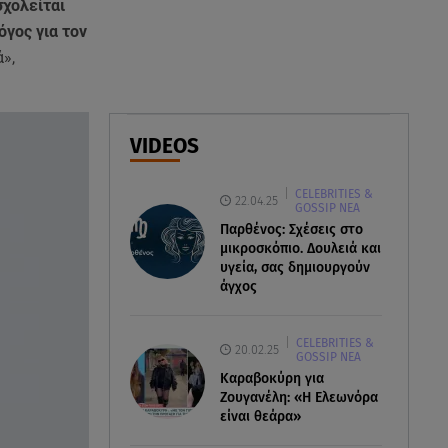
σχολείται
βιασμών, μέθης & τροχαία
όγος για τον
»,
06.08.26 , 15:37
Γουλιώτη: «Γέμισε» χρώμα το
Instagram της από το
WorldPride στο Άμστερνταμ
VIDEOS
06.08.26 , 15:35
CELEBRITIES &
Suzuki: Δείτε πόσα αυτοκίνητα
22.04.25
GOSSIP ΝΕΑ
πούλησε
Παρθένος: Σχέσεις στο
μικροσκόπιο. Δουλειά και
υγεία, σας δημιουργούν
άγχος
CELEBRITIES &
20.02.25
GOSSIP ΝΕΑ
Καραβοκύρη για
Ζουγανέλη: «Η Ελεωνόρα
είναι θεάρα»