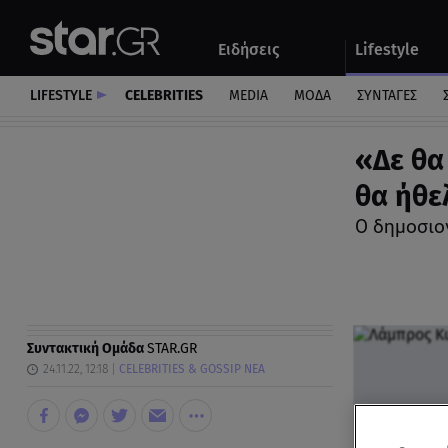
Αθλητικά
Quiz
Ειδήσεις
Lifestyle
Αυτοκίνητο
LIFESTYLE
CELEBRITIES
MEDIA
ΜΟΔΑ
ΣΥΝΤΑΓΕΣ
«Δε θα
θα ήθε
Ο δημοσιο
Συντακτική Ομάδα
STAR.GR
24.11.22, 12:18
CELEBRITIES & GOSSIP ΝΕΑ