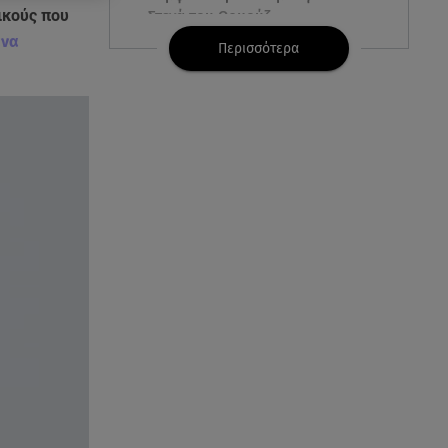
ικούς που
Στενά του Ορμούζ
ίνα
Περισσότερα
06.08.26 , 17:12
Μαρία Κορινθίου: «Έχω πατήσει
φρένο» - Δηλώνει χορτασμένη
και μπουχτισμένη!
06.08.26 , 16:57
Άνω Λιόσια: Πήγε να κλέψει
καλώδια, έπαθε ηλεκτροπληξία
και πέθανε
06.08.26 , 16:50
Οι έξι πιο επικίνδυνες
εβδομάδες του έτους για
δασικές πυρκαγιές
06.08.26 , 16:25
Μικαέλα Κάσαρη: Έτοιμη για το