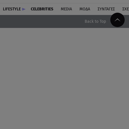
LIFESTYLE
CELEBRITIES
MEDIA
ΜΟΔΑ
ΣΥΝΤΑΓΕΣ
ΣΧΕ
Back to Top