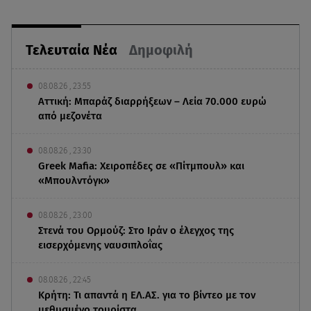
Τελευταία Νέα
Δημοφιλή
08.08.26 , 23:55
Αττική: Μπαράζ διαρρήξεων – Λεία 70.000 ευρώ
από μεζονέτα
08.08.26 , 23:30
Greek Mafia: Χειροπέδες σε «Πίτμπουλ» και
«Μπουλντόγκ»
08.08.26 , 23:00
Στενά του Ορμούζ: Στο Ιράν ο έλεγχος της
εισερχόμενης ναυσιπλοΐας
08.08.26 , 22:45
Κρήτη: Τι απαντά η ΕΛ.ΑΣ. για το βίντεο με τον
μεθυσμένο τουρίστα