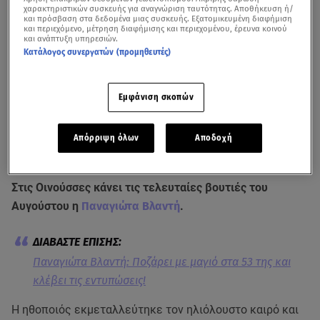
χαρακτηριστικών συσκευής για αναγνώριση ταυτότητας. Αποθήκευση ή/
και πρόσβαση στα δεδομένα μιας συσκευής. Εξατομικευμένη διαφήμιση
και περιεχόμενο, μέτρηση διαφήμισης και περιεχομένου, έρευνα κοινού
και ανάπτυξη υπηρεσιών.
Κατάλογος συνεργατών (προμηθευτές)
Εμφάνιση σκοπών
Δείτε όσα δήλωσε πρόσφατα η Παναγιώτα Βλαντή καλεσμένη στην
Απόρριψη όλων
Αποδοχή
εκπομπή Κυψέλη
Στις Οινούσσες κάνει τις τελευταίες βουτιές του
Αυγούστου η
Παναγιώτα Βλαντή
.
Παναγιώτα Βλαντή: Ποζάρει με μαγιό στα 53 της και
κλέβει τις εντυπώσεις!
Η ηθοποιός εκμεταλλεύτηκε τον ηλιόλουστο καιρό και