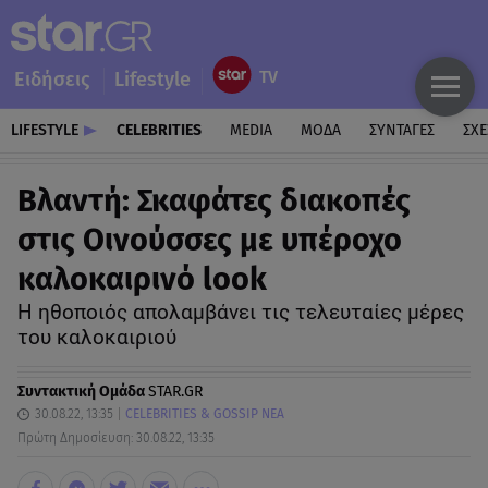
Ειδήσεις
Lifestyle
LIFESTYLE
CELEBRITIES
MEDIA
ΜΟΔΑ
ΣΥΝΤΑΓΕΣ
ΣΧΕ
Βλαντή: Σκαφάτες διακοπές
στις Οινούσσες με υπέροχο
καλοκαιρινό look
Η ηθοποιός απολαμβάνει τις τελευταίες μέρες
του καλοκαιριού
Συντακτική Ομάδα
STAR.GR
30.08.22, 13:35
CELEBRITIES & GOSSIP ΝΕΑ
Πρώτη Δημοσίευση: 30.08.22, 13:35