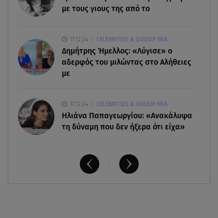
Νεκρή μεγαλόσωμη αρκούδα στην Καστοριά,
με τους γιους της από το
πιθανόν από πυροβολισμό
17.12.24
CELEBRITIES & GOSSIP ΝΕΑ
08.08.26 , 17:32
Δημήτρης Ήμελλος: «Λύγισε» ο
Τζο Μπάιντεν: Ο καρκίνος έχει εξαπλωθεί - Η
ανακοίνωση του γιου του
αδερφός του μιλώντας στο Αλήθειες
με
17.12.24
CELEBRITIES & GOSSIP ΝΕΑ
Ηλιάνα Παπαγεωργίου: «Ανακάλυψα
τη δύναμη που δεν ήξερα ότι είχα»