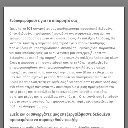
Ενδιαφερόμαστε για το απόρρητό σας
Εμείς και οι
603
συνεργάτες μας αποθηκεύουμε προσωπικά δεδομένα,
όπως δεδομένα περιήγησης ή μοναδικά αναγνωριστικά στοιχεία, και
έχουμε πρόσβαση σε αυτά στη συσκευή σας. Αν επιλέξετε Αποδοχή, θα
καταστεί δυνατή η ενεργοποίηση τεχνολογιών παρακολούθησης
προκειμένου να υποστηριχθούν οι σκοποί που εμφανίζονται παρακάτω,
για τους οποίους εμείς και οι συνεργάτες μας επεξεργαζόμαστε τα
δεδομένα με σκοπό την παροχή υπηρεσιών. Αν επιλέξετε Απόρριψη όλων
όλων ή αποσύρετε τη συγκατάθεσή σας, οι εν λόγω τεχνολογίες θα
απενεργοποιηθούν. Αν απενεργοποιηθούν οι ιχνηλάτες, ορισμένο
περιεχόμενο και κάποιες από τις διαφημίσεις που βλέπετε ενδέχεται να
μην είναι τόσο σχετικές με εσάς. Μπορείτε να επανεμφανίσετε αυτό το
μενού για να αλλάξετε τις επιλογές σας ή να αποσύρετε τη συναίνεσή σας
ανά πάσα στιγμή πατώντας τον σύνδεσμο Διαχείριση προτιμήσεων στο
κάτω μέρος της ιστοσελίδας [ή το αιωρούμενο εικονίδιο στο κάτω
αριστερό μέρος της ιστοσελίδας, εάν υπάρχει]. Οι επιλογές σας θα τεθούν
σε ισχύ στον Ιστότοπος. Για περισσότερες λεπτομέρειες ανατρέξτε στην
Πολιτική Απορρήτου μας.
Εμείς και οι συνεργάτες μας επεξεργαζόμαστε δεδομένα
προκειμένου να παρασχεθούν τα εξής:
Χρήση επακριβών δεδομένων γεωεντοπισμού. Ακριβής σάρωση