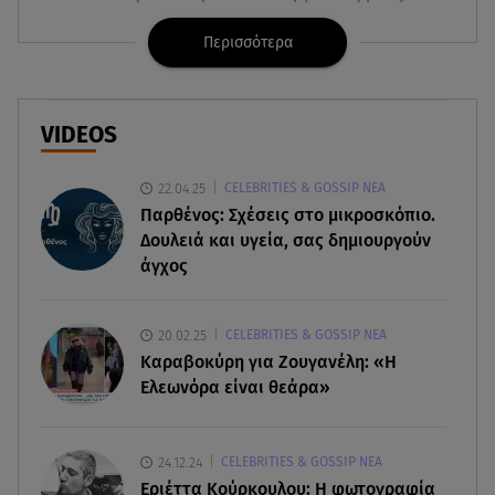
ατομικές βόμβες
Περισσότερα
08.08.26 , 21:20
«Ισλαμικό ΝΑΤΟ»: Πώς επηρεάζεται η Ελλάδα
από τη νέα συμμαχία
VIDEOS
08.08.26 , 19:19
22.04.25
CELEBRITIES & GOSSIP ΝΕΑ
Τραγωδία στην Πάρο: Νεκρό 4χρονο παιδί σε
Παρθένος: Σχέσεις στο μικροσκόπιο.
πισίνα
Δουλειά και υγεία, σας δημιουργούν
άγχος
08.08.26 , 18:51
BYD: Στην 91η θέση της λίστας Fortune Global
500 για το 2026
20.02.25
CELEBRITIES & GOSSIP ΝΕΑ
Καραβοκύρη για Ζουγανέλη: «Η
08.08.26 , 17:45
Ελεωνόρα είναι θεάρα»
Εριέττα Κούρκουλου: Η συγκινητική ανάρτηση
για τα 33α γενέθλιά της
24.12.24
CELEBRITIES & GOSSIP ΝΕΑ
08.08.26 , 17:44
Εριέττα Κούρκουλου: Η φωτογραφία