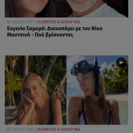
08.08.26, 16:07
CELEBRITIES & GOSSIP ΝΕΑ
Ευγενία Σαμαρά: Διακοπάρει με τον Νίκο
Μουτσινά - Πού βρίσκονται;
08.08.26, 15:20
CELEBRITIES & GOSSIP ΝΕΑ