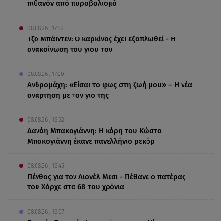
πιθανόν από πυροβολισμό
08.08.26 , 17:32
Τζο Μπάιντεν: Ο καρκίνος έχει εξαπλωθεί - Η
ανακοίνωση του γιου του
08.08.26 , 17:20
Ανδρομάχη: «Είσαι το φως στη ζωή μου» – Η νέα
ανάρτηση με τον γιο της
08.08.26 , 16:52
Δανάη Μπακογιάννη: Η κόρη του Κώστα
Μπακογιάννη έκανε πανελλήνιο ρεκόρ
08.08.26 , 16:45
Πένθος για τον Λιονέλ Μέσι - Πέθανε ο πατέρας
του Χόρχε στα 68 του χρόνια
08.08.26 , 16:07