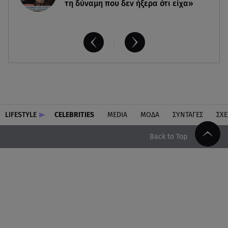
τη δύναμη που δεν ήξερα ότι είχα»
LIFESTYLE
CELEBRITIES
MEDIA
ΜΟΔΑ
ΣΥΝΤΑΓΕΣ
ΣΧΕ
Back to Top