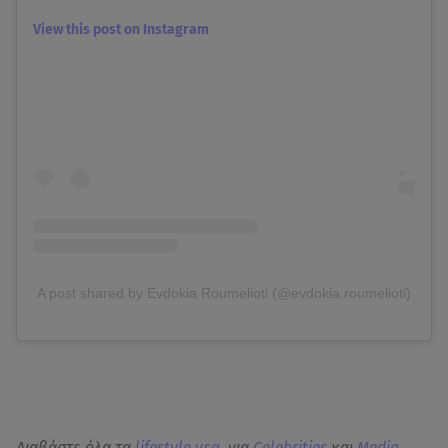
View this post on Instagram
A post shared by Evdokia Roumelioti (@evdokia.roumelioti)
Διαβάστε όλα τα
lifestyle νεα
, για
Celebrities
και
Media
.