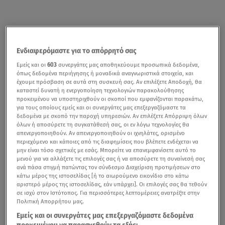
Ενδιαφερόμαστε για το απόρρητό σας
Εμείς και οι
603
συνεργάτες μας αποθηκεύουμε προσωπικά δεδομένα,
όπως δεδομένα περιήγησης ή μοναδικά αναγνωριστικά στοιχεία, και
έχουμε πρόσβαση σε αυτά στη συσκευή σας. Αν επιλέξετε Αποδοχή, θα
καταστεί δυνατή η ενεργοποίηση τεχνολογιών παρακολούθησης
προκειμένου να υποστηριχθούν οι σκοποί που εμφανίζονται παρακάτω,
για τους οποίους εμείς και οι συνεργάτες μας επεξεργαζόμαστε τα
δεδομένα με σκοπό την παροχή υπηρεσιών. Αν επιλέξετε Απόρριψη όλων
όλων ή αποσύρετε τη συγκατάθεσή σας, οι εν λόγω τεχνολογίες θα
απενεργοποιηθούν. Αν απενεργοποιηθούν οι ιχνηλάτες, ορισμένο
περιεχόμενο και κάποιες από τις διαφημίσεις που βλέπετε ενδέχεται να
μην είναι τόσο σχετικές με εσάς. Μπορείτε να επανεμφανίσετε αυτό το
μενού για να αλλάξετε τις επιλογές σας ή να αποσύρετε τη συναίνεσή σας
ανά πάσα στιγμή πατώντας τον σύνδεσμο Διαχείριση προτιμήσεων στο
κάτω μέρος της ιστοσελίδας [ή το αιωρούμενο εικονίδιο στο κάτω
αριστερό μέρος της ιστοσελίδας, εάν υπάρχει]. Οι επιλογές σας θα τεθούν
σε ισχύ στον Ιστότοπος. Για περισσότερες λεπτομέρειες ανατρέξτε στην
Πολιτική Απορρήτου μας.
Εμείς και οι συνεργάτες μας επεξεργαζόμαστε δεδομένα
προκειμένου να παρασχεθούν τα εξής: