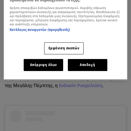
Χρήση επακριβών δεδομένων γεωεντοπισμού. Ακριβής σάρωση
χαρακτηριστικών συσκευής για αναγνώριση ταυτότητας. Αποθήκευση ή/
και πρόσβαση στα δεδομένα μιας συσκευής. Εξατομικευμένη διαφήμιση
και περιεχόμενο, μέτρηση διαφήμισης και περιεχομένου, έρευνα κοινού
και ανάπτυξη υπηρεσιών.
Κατάλογος συνεργατών (προμηθευτές)
Εμφάνιση σκοπών
Δείτε την πρόσφατη συνέντευξη της Ευδοκίας Ρουμελιώτη στην
εκπομπή «Χαμογέλα και πάλι»
Απόρριψη όλων
Αποδοχή
Ένα πολύ τρυφερό οικογενειακό στιγμιότυπο θέλησε να
μοιραστεί με τους διαδικτυακούς της φίλους, ανήμερα
της Μεγάλης Πέμπτης, η
Ευδοκία Ρουμελιώτη
.