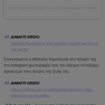
A post shared by Evdokia Roumelioti (@evdokia.roumelioti)
Ευδοκία Ρουμελιώτη: Στην κουζίνα του σπιτιού της με
τον γιο της
Συγκεκριμένα η ηθοποιός δημοσίευσε στο προφίλ της
στο instagram φωτογραφία, που την έδειχνε να ποζάρει
αγκαλιά με τους άντρες της ζωής της.
Λάκης Λαζόπουλος για Ευδοκία Ρουμελιώτη: «Δεν
μπορούσε να συνέλθει»