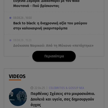
Ευγενία Σαμαρά: Διακοπάρει με τον Νίκο
Μουτσινά - Πού βρίσκονται;
08.08.26 , 16:00
Back to black: η διαχρονική αξία του μαύρου
στην καλοκαιρινή γκαρνταρόμπα
08.08.26 , 15:20
Δούκισσα Νομικού: Από τη Μύκονο «πετάχτηκε»
στη Γαλλική Πολυνησία!
Περισσότερα
08.08.26 , 15:01
Λυκαβηττός: Σε 57χρονη γυναίκα ανήκει η σορός
που βρέθηκε σε σπηλιά
VIDEOS
08.08.26 , 14:50
22.04.25
CELEBRITIES & GOSSIP ΝΕΑ
Κατερίνα Καινούργιου: Η Πάρος και το cool
Παρθένος: Σχέσεις στο μικροσκόπιο.
φορμάκι της κορούλας της!
Δουλειά και υγεία, σας δημιουργούν
άγχος
08.08.26 , 14:25