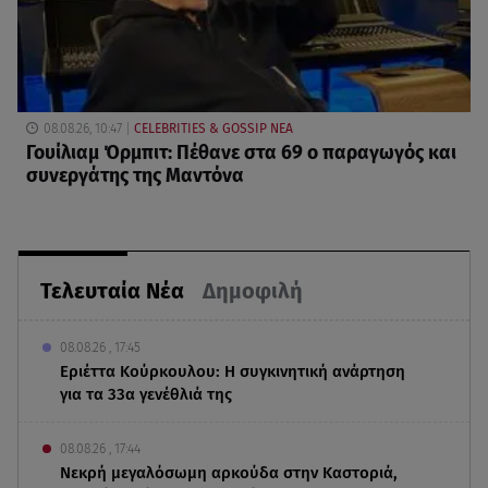
08.08.26, 10:47
CELEBRITIES & GOSSIP ΝΕΑ
Γουίλιαμ Όρμπιτ: Πέθανε στα 69 ο παραγωγός και
συνεργάτης της Μαντόνα
Τελευταία Νέα
Δημοφιλή
08.08.26 , 17:45
Εριέττα Κούρκουλου: Η συγκινητική ανάρτηση
για τα 33α γενέθλιά της
08.08.26 , 17:44
Νεκρή μεγαλόσωμη αρκούδα στην Καστοριά,