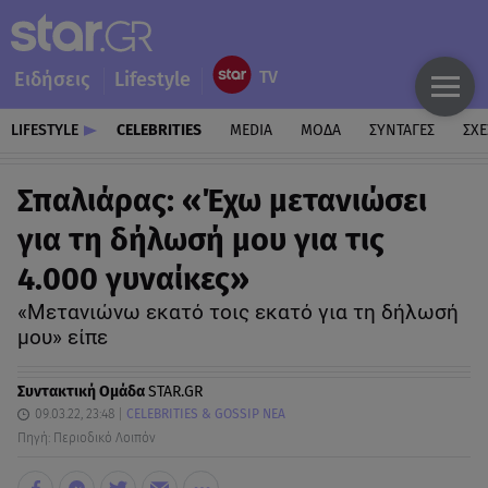
Ειδήσεις
Lifestyle
LIFESTYLE
CELEBRITIES
MEDIA
ΜΟΔΑ
ΣΥΝΤΑΓΕΣ
ΣΧΕ
Σπαλιάρας: «Έχω μετανιώσει
για τη δήλωσή μου για τις
4.000 γυναίκες»
«Μετανιώνω εκατό τοις εκατό για τη δήλωσή
μου» είπε
Συντακτική Ομάδα
STAR.GR
09.03.22, 23:48
CELEBRITIES & GOSSIP ΝΕΑ
Πηγή: Περιοδικό Λοιπόν