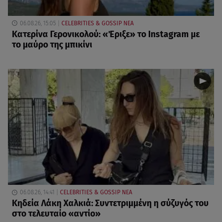
06.08.26, 15:05
CELEBRITIES & GOSSIP ΝΕΑ
Κατερίνα Γερονικολού: «Έριξε» το Instagram με
το μαύρο της μπικίνι
06.08.26, 14:41
CELEBRITIES & GOSSIP ΝΕΑ
Κηδεία Λάκη Χαλκιά: Συντετριμμένη η σύζυγός του
στο τελευταίο «αντίο»