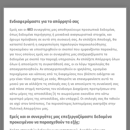
Ενδιαφερόμαστε για το απόρρητό σας
Εμείς και οι
603
συνεργάτες μας αποθηκεύουμε προσωπικά δεδομένα,
όπως δεδομένα περιήγησης ή μοναδικά αναγνωριστικά στοιχεία, και
έχουμε πρόσβαση σε αυτά στη συσκευή σας. Αν επιλέξετε Αποδοχή, θα
καταστεί δυνατή η ενεργοποίηση τεχνολογιών παρακολούθησης
προκειμένου να υποστηριχθούν οι σκοποί που εμφανίζονται παρακάτω,
για τους οποίους εμείς και οι συνεργάτες μας επεξεργαζόμαστε τα
δεδομένα με σκοπό την παροχή υπηρεσιών. Αν επιλέξετε Απόρριψη όλων
όλων ή αποσύρετε τη συγκατάθεσή σας, οι εν λόγω τεχνολογίες θα
απενεργοποιηθούν. Αν απενεργοποιηθούν οι ιχνηλάτες, ορισμένο
περιεχόμενο και κάποιες από τις διαφημίσεις που βλέπετε ενδέχεται να
μην είναι τόσο σχετικές με εσάς. Μπορείτε να επανεμφανίσετε αυτό το
μενού για να αλλάξετε τις επιλογές σας ή να αποσύρετε τη συναίνεσή σας
ανά πάσα στιγμή πατώντας τον σύνδεσμο Διαχείριση προτιμήσεων στο
κάτω μέρος της ιστοσελίδας [ή το αιωρούμενο εικονίδιο στο κάτω
αριστερό μέρος της ιστοσελίδας, εάν υπάρχει]. Οι επιλογές σας θα τεθούν
σε ισχύ στον Ιστότοπος. Για περισσότερες λεπτομέρειες ανατρέξτε στην
Πολιτική Απορρήτου μας.
Εμείς και οι συνεργάτες μας επεξεργαζόμαστε δεδομένα
προκειμένου να παρασχεθούν τα εξής:
Χρήση επακριβών δεδομένων γεωεντοπισμού. Ακριβής σάρωση