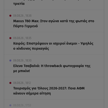
τριετία
06.08.26 , 18:38
Maxus T60 Max: Στον αγώνα κατά της φωτιάς στο
Πόρτο Γερμενό
06.08.26 , 18:35
Καιρός: Επιστρέφουν οι ισχυροί άνεμοι - Υψηλός
ο κίνδυνος πυρκαγιάς
06.08.26 , 18:30
Ελενα Τσαβαλιά: Η throwback φωτογραφία της
με μπικίνι!
06.08.26 , 18:12
Τουρισμός για Όλους 2026-2027: Ποια ΑΦΜ
κάνουν σήμερα αίτηση
06.08.26 , 17:53