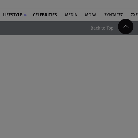
LIFESTYLE
CELEBRITIES
MEDIA
ΜΟΔΑ
ΣΥΝΤΑΓΕΣ
ΣΧΕ
Back to Top