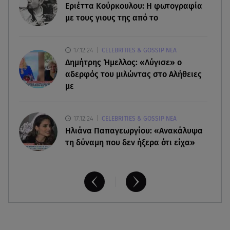
Οι έξι πιο επικίνδυνες εβδομάδες του έτους για
Εριέττα Κούρκουλου: Η φωτογραφία
δασικές πυρκαγιές
με τους γιους της από το
06.08.26 , 16:25
17.12.24
CELEBRITIES & GOSSIP ΝΕΑ
Μικαέλα Κάσαρη: Έτοιμη για το Miss World
Δημήτρης Ήμελλος: «Λύγισε» ο
αδερφός του μιλώντας στο Αλήθειες
με
17.12.24
CELEBRITIES & GOSSIP ΝΕΑ
Ηλιάνα Παπαγεωργίου: «Ανακάλυψα
τη δύναμη που δεν ήξερα ότι είχα»