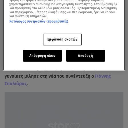
χαρακτηριστικών συσκευής για αναγνώριση ταυτότητας. Αποθήκευση ή/
και πρόσβαση στα δεδομένα μιας συσκευής. Εξατομικευμένη διαφήμιση
και περιεχόμενο, μέτρηση διαφήμισης και περιεχομένου, έρευνα κοινού
και ανάπτυξη υπηρεσιών.
Κατάλογος συνεργατών (προμηθευτές)
Εμφάνιση σκοπών
Βίντεο από το Mega Καλημέρα
Απόρριψη όλων
Αποδοχή
Για την πολυσυζητημένη δήλωσή του για τις 4.000
γυναίκες μίλησε στη νέα του συνέντευξη ο
Γιάννης
Σπαλιάρας
.