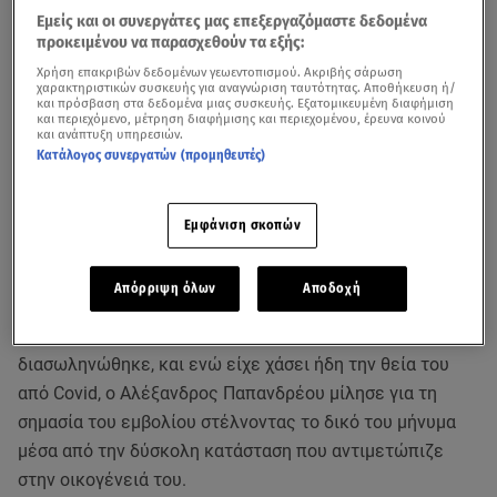
Εμείς και οι συνεργάτες μας επεξεργαζόμαστε δεδομένα
προκειμένου να παρασχεθούν τα εξής:
Χρήση επακριβών δεδομένων γεωεντοπισμού. Ακριβής σάρωση
χαρακτηριστικών συσκευής για αναγνώριση ταυτότητας. Αποθήκευση ή/
και πρόσβαση στα δεδομένα μιας συσκευής. Εξατομικευμένη διαφήμιση
και περιεχόμενο, μέτρηση διαφήμισης και περιεχομένου, έρευνα κοινού
και ανάπτυξη υπηρεσιών.
Κατάλογος συνεργατών (προμηθευτές)
O γνωστός σεφ
Αλέξανδρος Παπανδρέου
πριν από
Εμφάνιση σκοπών
μερικές ημέρες έχασε τον πατέρα του και τη θεία του
από κορωνοϊό.
Απόρριψη όλων
Αποδοχή
Ο πατέρας του αν και γιατρός, δεν είχε εμβολιαστεί.
Έδωσε μάχη με τον κορωνοϊό στη ΜΕΘ και όταν
διασωληνώθηκε, και ενώ είχε χάσει ήδη την θεία του
από Covid, ο Αλέξανδρος Παπανδρέου μίλησε για τη
σημασία του εμβολίου στέλνοντας το δικό του μήνυμα
μέσα από την δύσκολη κατάσταση που αντιμετώπιζε
στην οικογένειά του.