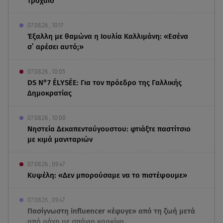
τροχαίο
07.08.26 , 10:17
Έξαλλη με θαμώνα η Ιουλία Καλλιμάνη: «Εσένα
σ’ αρέσει αυτό;»
07.08.26 , 10:05
DS N°7 ÉLYSÉE: Για τον πρόεδρο της Γαλλικής
Δημοκρατίας
07.08.26 , 10:00
Νηστεία Δεκαπενταύγουστου: φτιάξτε παστίτσιο
με κιμά μανιταριών
07.08.26 , 09:47
Κυψέλη: «Δεν μπορούσαμε να το πιστέψουμε»
07.08.26 , 09:47
Πασίγνωστη influencer «έφυγε» από τη ζωή μετά
από μάχη με σπάνιο καρκίνο