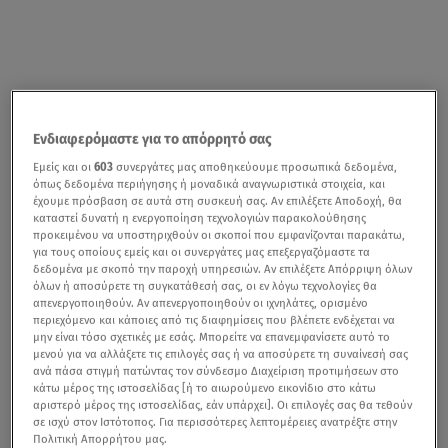
Ενδιαφερόμαστε για το απόρρητό σας
Εμείς και οι
603
συνεργάτες μας αποθηκεύουμε προσωπικά δεδομένα,
όπως δεδομένα περιήγησης ή μοναδικά αναγνωριστικά στοιχεία, και
έχουμε πρόσβαση σε αυτά στη συσκευή σας. Αν επιλέξετε Αποδοχή, θα
καταστεί δυνατή η ενεργοποίηση τεχνολογιών παρακολούθησης
προκειμένου να υποστηριχθούν οι σκοποί που εμφανίζονται παρακάτω,
για τους οποίους εμείς και οι συνεργάτες μας επεξεργαζόμαστε τα
δεδομένα με σκοπό την παροχή υπηρεσιών. Αν επιλέξετε Απόρριψη όλων
όλων ή αποσύρετε τη συγκατάθεσή σας, οι εν λόγω τεχνολογίες θα
απενεργοποιηθούν. Αν απενεργοποιηθούν οι ιχνηλάτες, ορισμένο
περιεχόμενο και κάποιες από τις διαφημίσεις που βλέπετε ενδέχεται να
μην είναι τόσο σχετικές με εσάς. Μπορείτε να επανεμφανίσετε αυτό το
μενού για να αλλάξετε τις επιλογές σας ή να αποσύρετε τη συναίνεσή σας
ανά πάσα στιγμή πατώντας τον σύνδεσμο Διαχείριση προτιμήσεων στο
κάτω μέρος της ιστοσελίδας [ή το αιωρούμενο εικονίδιο στο κάτω
αριστερό μέρος της ιστοσελίδας, εάν υπάρχει]. Οι επιλογές σας θα τεθούν
σε ισχύ στον Ιστότοπος. Για περισσότερες λεπτομέρειες ανατρέξτε στην
Πολιτική Απορρήτου μας.