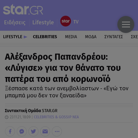
Ειδήσεις
Lifestyle
LIFESTYLE
CELEBRITIES
MEDIA
ΜΟΔΑ
ΣΥΝΤΑΓΕΣ
ΣΧΕ
Αλέξανδρος Παπανδρέου:
«Λύγισε» για τον θάνατο του
πατέρα του από κορωνοϊό
Ξέσπασε κατά των ανεμβολίαστων - «Εγώ τον
μπαμπά μου δεν τον ξαναείδα»
Συντακτική Ομάδα
STAR.GR
23.11.21, 18:09
CELEBRITIES & GOSSIP ΝΕΑ