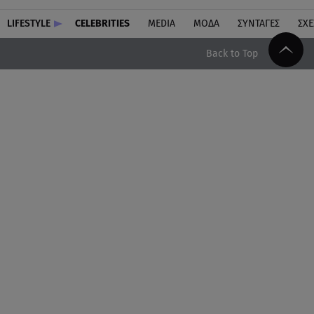
LIFESTYLE
CELEBRITIES
MEDIA
ΜΟΔΑ
ΣΥΝΤΑΓΕΣ
ΣΧΕ
Back to Top