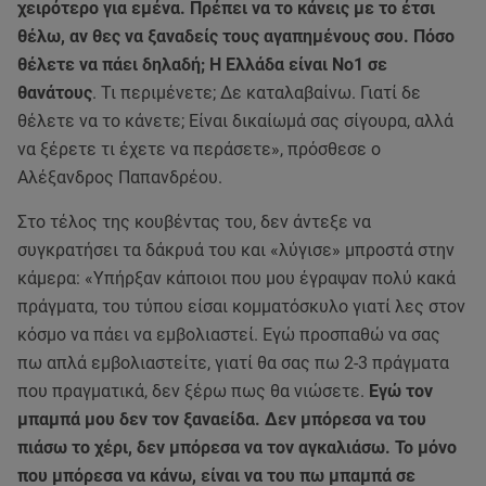
χειρότερο για εμένα. Πρέπει να το κάνεις με το έτσι
θέλω, αν θες να ξαναδείς τους αγαπημένους σου. Πόσο
θέλετε να πάει δηλαδή; Η Ελλάδα είναι Νο1 σε
θανάτους
. Τι περιμένετε; Δε καταλαβαίνω. Γιατί δε
θέλετε να το κάνετε; Είναι δικαίωμά σας σίγουρα, αλλά
να ξέρετε τι έχετε να περάσετε», πρόσθεσε ο
Αλέξανδρος Παπανδρέου.
Στο τέλος της κουβέντας του, δεν άντεξε να
συγκρατήσει τα δάκρυά του και «λύγισε» μπροστά στην
κάμερα: «Υπήρξαν κάποιοι που μου έγραψαν πολύ κακά
πράγματα, του τύπου είσαι κομματόσκυλο γιατί λες στον
κόσμο να πάει να εμβολιαστεί. Εγώ προσπαθώ να σας
πω απλά εμβολιαστείτε, γιατί θα σας πω 2-3 πράγματα
που πραγματικά, δεν ξέρω πως θα νιώσετε.
Εγώ τον
μπαμπά μου δεν τον ξαναείδα. Δεν μπόρεσα να του
πιάσω το χέρι, δεν μπόρεσα να τον αγκαλιάσω. Το μόνο
που μπόρεσα να κάνω, είναι να του πω μπαμπά σε