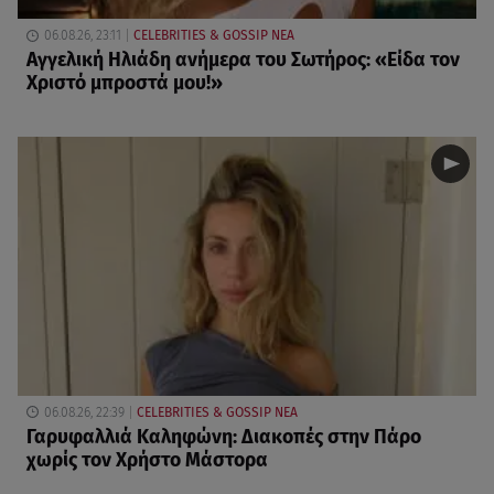
06.08.26, 23:11
CELEBRITIES & GOSSIP ΝΕΑ
Αγγελική Ηλιάδη ανήμερα του Σωτήρος: «Είδα τον
Χριστό μπροστά μου!»
06.08.26, 22:39
CELEBRITIES & GOSSIP ΝΕΑ
Γαρυφαλλιά Καληφώνη: Διακοπές στην Πάρο
χωρίς τον Χρήστο Μάστορα