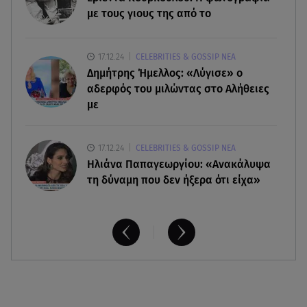
με τους γιους της από το
07.08.26 , 08:51
Marfin: Έφτασε στην Αθήνα η 46χρονη μετά την
17.12.24
CELEBRITIES & GOSSIP ΝΕΑ
έκδοσή της από τη Βρετανία
Δημήτρης Ήμελλος: «Λύγισε» ο
αδερφός του μιλώντας στο Αλήθειες
με
17.12.24
CELEBRITIES & GOSSIP ΝΕΑ
Ηλιάνα Παπαγεωργίου: «Ανακάλυψα
τη δύναμη που δεν ήξερα ότι είχα»