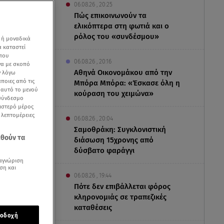
06.08.26 , 20:25
Πώς επικοινωνούν τα
ελικόπτερα στη φωτιά και ο
ρόλος του «συνδέσμου»
 ή μοναδικά
α καταστεί
 που
06.08.26 , 20:16
να με σκοπό
Αθηνά Οικονομάκου από την
ν λόγω
ποιες από τις
Μπόρα Μπόρα: «Έσκασε όλη η
ε αυτό το μενού
κούραση του χειμώνα»
 σύνδεσμο
ριστερό μέρος
ς λεπτομέρειες
06.08.26 , 20:04
Σαμοθράκη: Συγκλονιστική
εθούν τα
διάσωση 15χρονης από
δύσβατο φαράγγι
αγνώριση
ση και
06.08.26 , 19:44
Πότε δεν επιβάλλεται φόρος
ε τίτλο
«Και
κληρονομιάς σε τραπεζικές
ties να
καταθέσεις
οδοχή