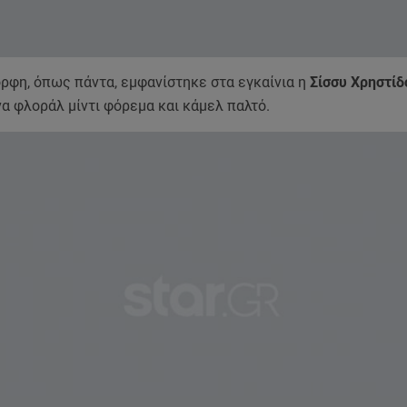
ρφη, όπως πάντα, εμφανίστηκε στα εγκαίνια η
Σίσσυ Χρηστίδ
α φλοράλ μίντι φόρεμα και κάμελ παλτό.