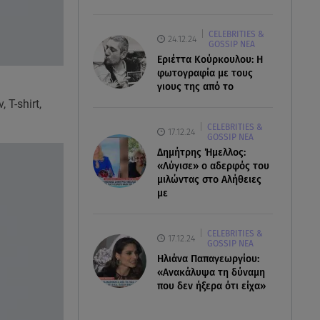
CELEBRITIES &
24.12.24
GOSSIP ΝΕΑ
Εριέττα Κούρκουλου: Η
φωτογραφία με τους
γιους της από το
 Τ-shirt,
CELEBRITIES &
17.12.24
GOSSIP ΝΕΑ
Δημήτρης Ήμελλος:
«Λύγισε» ο αδερφός του
μιλώντας στο Αλήθειες
με
CELEBRITIES &
17.12.24
GOSSIP ΝΕΑ
Ηλιάνα Παπαγεωργίου:
«Ανακάλυψα τη δύναμη
που δεν ήξερα ότι είχα»