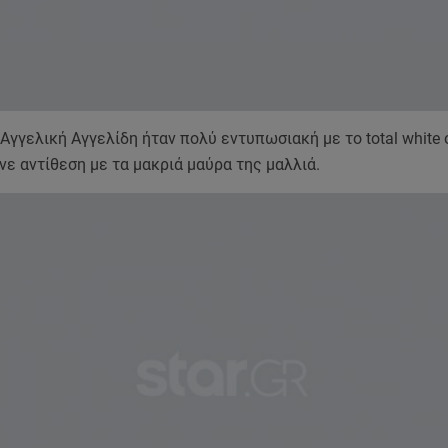
γγελική Αγγελίδη ήταν πολύ εντυπωσιακή με το total white 
νε αντίθεση με τα μακριά μαύρα της μαλλιά.