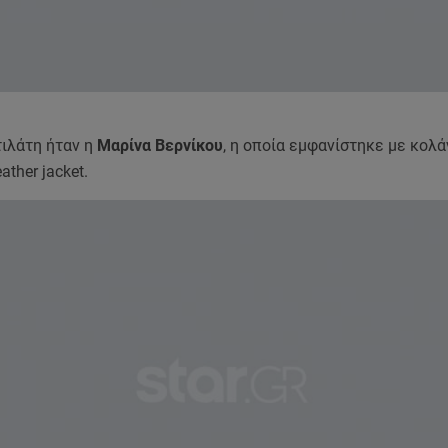
τιλάτη ήταν η
Μαρίνα Βερνίκου
, η οποία εμφανίστηκε με κολάν,
ather jacket.