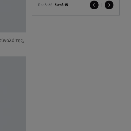
Προβολή
5 από 15
σύνολό της,