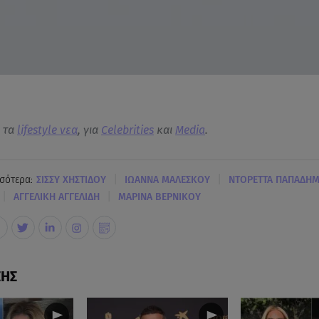
α τα
lifestyle νεα
, για
Celebrities
και
Media
.
|
|
σότερα:
ΣΙΣΣΥ ΧΗΣΤΙΔΟΥ
ΙΩΑΝΝΑ ΜΑΛΕΣΚΟΥ
ΝΤΟΡΕΤΤΑ ΠΑΠΑΔΗΜ
|
|
ΑΓΓΕΛΙΚΗ ΑΓΓΕΛΙΔΗ
ΜΑΡΙΝΑ ΒΕΡΝΙΚΟΥ
ΣΗΣ