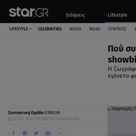
Αθλητικά
Quiz
Ειδήσεις
Lifestyle
Αυτοκίνητο
LIFESTYLE
CELEBRITIES
MEDIA
ΜΟΔΑ
ΣΥΝΤΑΓΕΣ
Πού συ
showbi
Η ζωγράφο
εγένετο φ
Συντακτική Ομάδα
STAR.GR
12.11.21, 15:51
CELEBRITIES & GOSSIP ΝΕΑ