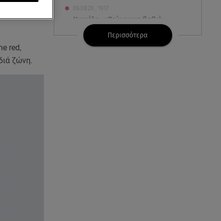
06.08.26 , 19:17
Μαλέσκου
, η
Κυψέλη: «Βιώνουμε βαθιά
οδύνη» - Τι λέει η οικογένεια της
Περισσότερα
Λίζα
e red,
διά ζώνη.
06.08.26 , 19:10
Μπαντέρας: «Η καρδιακή
προσβολή ήταν το καλύτερο
πράγμα που μου συνέβη»
06.08.26 , 18:49
Συντάξεις χηρείας: Τέλος στο
«ψαλίδι» μετά την τριετία
06.08.26 , 18:38
Maxus T60 Max: Στον αγώνα
κατά της φωτιάς στο Πόρτο
Γερμενό