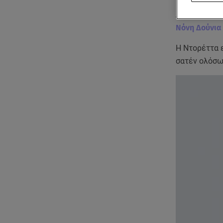
Ανάμεσά του
Νόνη Δούνια
Η Ντορέττα ε
σατέν ολόσω