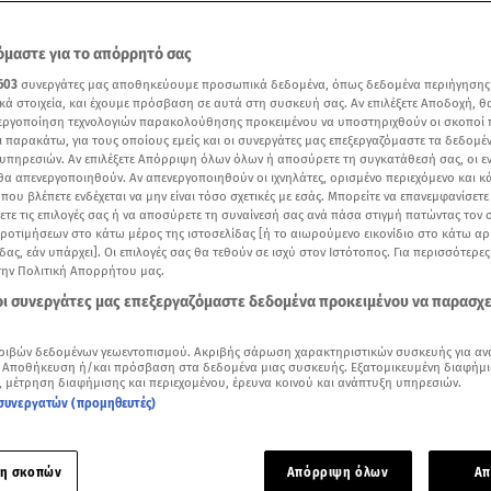
μαστε για το απόρρητό σας
603
συνεργάτες μας αποθηκεύουμε προσωπικά δεδομένα, όπως δεδομένα περιήγησης
κά στοιχεία, και έχουμε πρόσβαση σε αυτά στη συσκευή σας. Αν επιλέξετε Αποδοχή, θ
νεργοποίηση τεχνολογιών παρακολούθησης προκειμένου να υποστηριχθούν οι σκοποί
ι παρακάτω, για τους οποίους εμείς και οι συνεργάτες μας επεξεργαζόμαστε τα δεδομέ
υπηρεσιών. Αν επιλέξετε Απόρριψη όλων όλων ή αποσύρετε τη συγκατάθεσή σας, οι ε
 θα απενεργοποιηθούν. Αν απενεργοποιηθούν οι ιχνηλάτες, ορισμένο περιεχόμενο και κά
 που βλέπετε ενδέχεται να μην είναι τόσο σχετικές με εσάς. Μπορείτε να επανεμφανίσετ
ξετε τις επιλογές σας ή να αποσύρετε τη συναίνεσή σας ανά πάσα στιγμή πατώντας τον
προτιμήσεων στο κάτω μέρος της ιστοσελίδας [ή το αιωρούμενο εικονίδιο στο κάτω α
δας, εάν υπάρχει]. Οι επιλογές σας θα τεθούν σε ισχύ στον Ιστότοπος. Για περισσότερε
την Πολιτική Απορρήτου μας.
 οι συνεργάτες μας επεξεργαζόμαστε δεδομένα προκειμένου να παρασχ
Δείτε περισσότερα άρθρα μας στα αποτελέσματα αναζήτησης
Add star.gr on Google
ριβών δεδομένων γεωεντοπισμού. Ακριβής σάρωση χαρακτηριστικών συσκευής για αν
 Αποθήκευση ή/και πρόσβαση στα δεδομένα μιας συσκευής. Εξατομικευμένη διαφήμι
, μέτρηση διαφήμισης και περιεχομένου, έρευνα κοινού και ανάπτυξη υπηρεσιών.
συνεργατών (προμηθευτές)
Αγγελική Αγγελίδη
εγκαινίασε την έκθεση ζωγραφικής της μ
ς»
στο Κέντρο Τεχνών του Δήμου Αθηναίων με πολλούς celebri
η σκοπών
Απόρριψη όλων
Απ
αρών».