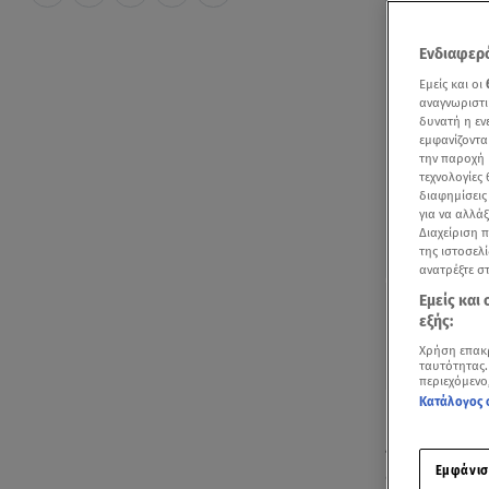
Ενδιαφερό
Εμείς και οι
αναγνωριστι
δυνατή η ε
εμφανίζοντα
την παροχή 
τεχνολογίες
διαφημίσεις
για να αλλά
Διαχείριση 
της ιστοσελί
ανατρέξτε σ
Εμείς και
εξής:
Χρήση επακ
ταυτότητας.
περιεχόμενο
Κατάλογος 
Η ζωγράφος
εγένετο φω
Εμφάνισ
δίνουν το «π