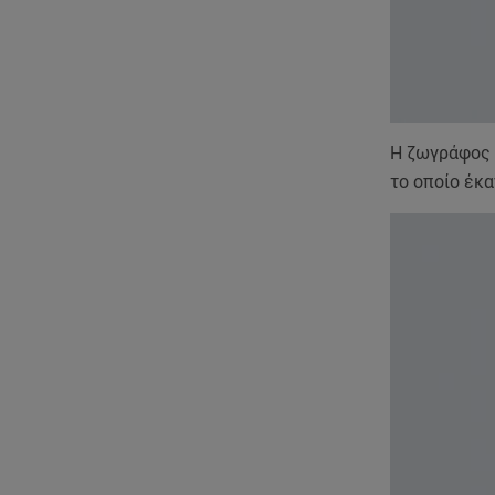
H ζωγράφος Α
το οποίο έκα