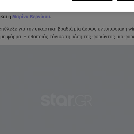
ς η
Ντορέττα Παπαδημητρίου
, η
Σίσσυ Χρηστίδου
, η
Ιωάννα 
και η
Μαρίνα Βερνίκου
.
πέλεξε για την εικαστική βραδιά μία άκρως εντυπωσιακή win
μη φόρμα. Η ηθοποιός τόνισε τη μέση της φορώντας μία φαρ