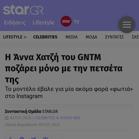
Ειδήσεις
Lifestyle
LIFESTYLE
CELEBRITIES
MEDIA
ΜΟΔΑ
ΣΥΝΤΑΓΕΣ
ΣΧΕ
Η Άννα Χατζή του GNTM
ποζάρει μόνο με την πετσέτα
της
Το μοντέλο έβαλε για μία ακόμα φορά «φωτιά»
στο Instagram
Συντακτική Ομάδα
STAR.GR
03.11.21, 20:34
CELEBRITIES & GOSSIP ΝΕΑ
Πρώτη Δημοσίευση: 03.11.21, 20:31