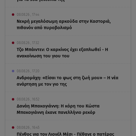
08.08.26 , 17:44
Νεκρή μεγαλόσωμη αρκούδα στην Καστοριά,
πιθανόν από πυροβολισμό
08.08.26 , 17:32
Τζο Μπάιντεν: Ο καρκίνος έχει εξαπλωθεί - Η
ανακοίνωση του γιου του
08.08.26 , 17:20
Ανδρομάχη: «Είσαι το φως στη ζωή μου» – Η νέα
ανάρτηση με τον γιο της
08.08.26 , 16:52
Δανάη Μπακογιάννη: Η κόρη του Κώστα
Μπακογιάννη έκανε πανελλήνιο ρεκόρ
08.08.26 , 16:45
Πένθος για τον Λιονέλ Μέσι - Πέθανε ο πατέρας