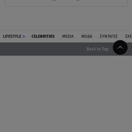
LIFESTYLE
CELEBRITIES
MEDIA
ΜΟΔΑ
ΣΥΝΤΑΓΕΣ
ΣΧΕ
Back to Top