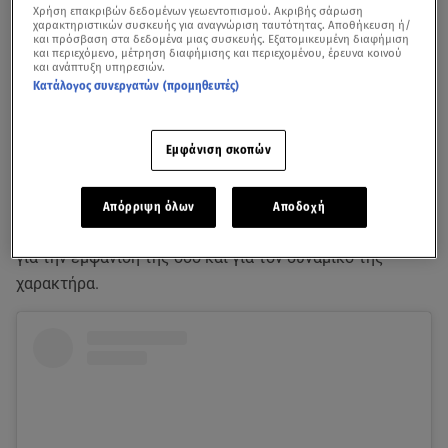
Χρήση επακριβών δεδομένων γεωεντοπισμού. Ακριβής σάρωση
χαρακτηριστικών συσκευής για αναγνώριση ταυτότητας. Αποθήκευση ή/
και πρόσβαση στα δεδομένα μιας συσκευής. Εξατομικευμένη διαφήμιση
και περιεχόμενο, μέτρηση διαφήμισης και περιεχομένου, έρευνα κοινού
και ανάπτυξη υπηρεσιών.
Κατάλογος συνεργατών (προμηθευτές)
Εμφάνιση σκοπών
Η
Άννα Χατζή
είναι ένα από τα μοντέλα του
Greece’s Next
Απόρριψη όλων
Αποδοχή
Top Model 2
που ξεχώρισε μέσα στον διαγωνισμό τόσο
για την εμφάνισή της όσο και για τον δυναμικό της
χαρακτήρα.