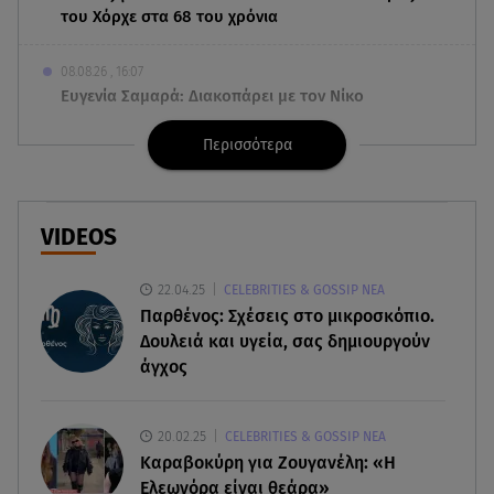
του Χόρχε στα 68 του χρόνια
08.08.26 , 16:07
Ευγενία Σαμαρά: Διακοπάρει με τον Νίκο
Μουτσινά - Πού βρίσκονται;
Περισσότερα
08.08.26 , 16:00
Back to black: η διαχρονική αξία του μαύρου
στην καλοκαιρινή γκαρνταρόμπα
VIDEOS
08.08.26 , 15:20
22.04.25
CELEBRITIES & GOSSIP ΝΕΑ
Δούκισσα Νομικού: Από τη Μύκονο «πετάχτηκε»
Παρθένος: Σχέσεις στο μικροσκόπιο.
στη Γαλλική Πολυνησία!
Δουλειά και υγεία, σας δημιουργούν
άγχος
08.08.26 , 15:01
Λυκαβηττός: Σε 57χρονη γυναίκα ανήκει η σορός
που βρέθηκε σε σπηλιά
20.02.25
CELEBRITIES & GOSSIP ΝΕΑ
Καραβοκύρη για Ζουγανέλη: «Η
08.08.26 , 14:50
Ελεωνόρα είναι θεάρα»