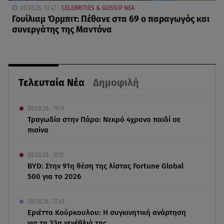
08.08.26, 10:47
CELEBRITIES & GOSSIP ΝΕΑ
Γουίλιαμ Όρμπιτ: Πέθανε στα 69 ο παραγωγός και
συνεργάτης της Μαντόνα
Τελευταία Νέα
Δημοφιλή
08.08.26 , 19:19
Τραγωδία στην Πάρο: Νεκρό 4χρονο παιδί σε
πισίνα
08.08.26 , 18:51
BYD: Στην 91η θέση της λίστας Fortune Global
500 για το 2026
08.08.26 , 17:45
Εριέττα Κούρκουλου: Η συγκινητική ανάρτηση
για τα 33α γενέθλιά της