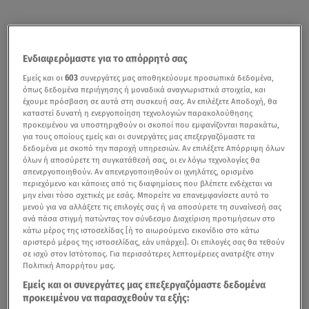
Ενδιαφερόμαστε για το απόρρητό σας
Εμείς και οι
603
συνεργάτες μας αποθηκεύουμε προσωπικά δεδομένα,
όπως δεδομένα περιήγησης ή μοναδικά αναγνωριστικά στοιχεία, και
έχουμε πρόσβαση σε αυτά στη συσκευή σας. Αν επιλέξετε Αποδοχή, θα
καταστεί δυνατή η ενεργοποίηση τεχνολογιών παρακολούθησης
προκειμένου να υποστηριχθούν οι σκοποί που εμφανίζονται παρακάτω,
για τους οποίους εμείς και οι συνεργάτες μας επεξεργαζόμαστε τα
δεδομένα με σκοπό την παροχή υπηρεσιών. Αν επιλέξετε Απόρριψη όλων
όλων ή αποσύρετε τη συγκατάθεσή σας, οι εν λόγω τεχνολογίες θα
απενεργοποιηθούν. Αν απενεργοποιηθούν οι ιχνηλάτες, ορισμένο
περιεχόμενο και κάποιες από τις διαφημίσεις που βλέπετε ενδέχεται να
μην είναι τόσο σχετικές με εσάς. Μπορείτε να επανεμφανίσετε αυτό το
μενού για να αλλάξετε τις επιλογές σας ή να αποσύρετε τη συναίνεσή σας
ανά πάσα στιγμή πατώντας τον σύνδεσμο Διαχείριση προτιμήσεων στο
κάτω μέρος της ιστοσελίδας [ή το αιωρούμενο εικονίδιο στο κάτω
αριστερό μέρος της ιστοσελίδας, εάν υπάρχει]. Οι επιλογές σας θα τεθούν
σε ισχύ στον Ιστότοπος. Για περισσότερες λεπτομέρειες ανατρέξτε στην
Πολιτική Απορρήτου μας.
Εμείς και οι συνεργάτες μας επεξεργαζόμαστε δεδομένα
προκειμένου να παρασχεθούν τα εξής: