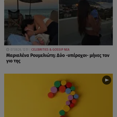
07.08.26, 12:51
CELEBRITIES & GOSSIP ΝΕΑ
Μαριαλένα Ρουμελιώτη: Δύο -υπέροχοι- μήνες τον
γιο της