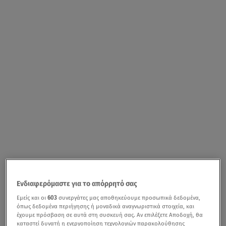
Ενδιαφερόμαστε για το απόρρητό σας
Εμείς και οι
603
συνεργάτες μας αποθηκεύουμε προσωπικά δεδομένα,
όπως δεδομένα περιήγησης ή μοναδικά αναγνωριστικά στοιχεία, και
έχουμε πρόσβαση σε αυτά στη συσκευή σας. Αν επιλέξετε Αποδοχή, θα
καταστεί δυνατή η ενεργοποίηση τεχνολογιών παρακολούθησης