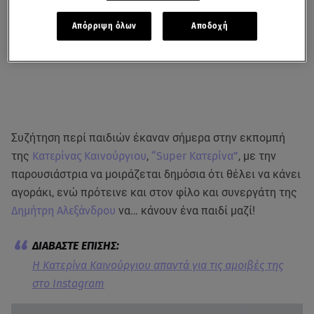
Απόρριψη όλων
Αποδοχή
Συζήτηση περί παιδιών έκαναν σήμερα στην εκπομπή
της
Κατερίνας Καινούργιου
,
“Super Κατερίνα”
, με την
παρουσιάστρια να μοιράζεται δημόσια ότι θέλει να κάνει
αγοράκι, ενώ πρότεινε και στον φίλο και συνεργάτη της
Δημήτρη Αλεξάνδρου
να… κάνουν ένα παιδί μαζί!
Η Κατερίνα Καινούργιου απαντά για τις αμοιβές της
στο Instagram