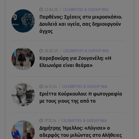
22.04.25
CELEBRITIES & GOSSIP ΝΕΑ
07.08.26 , 20:13
Παρθένος: Σχέσεις στο μικροσκόπιο.
Κυψέλη: Tι βρέθηκε στο διαμέρισμα της
Δουλειά και υγεία, σας δημιουργούν
38χρονης Λίζα
άγχος
07.08.26 , 19:15
Συντάξεις Σεπτεμβρίου: Πότε θα μπουν τα
20.02.25
CELEBRITIES & GOSSIP ΝΕΑ
χρήματα στους λογαριασμούς
Καραβοκύρη για Ζουγανέλη: «Η
Ελεωνόρα είναι θεάρα»
07.08.26 , 18:45
Φωτιά στο Στεφάνι Κορίνθου: Μήνυμα από το 112
- Σηκώθηκαν εναέρια μέσα
24.12.24
CELEBRITIES & GOSSIP ΝΕΑ
Εριέττα Κούρκουλου: Η φωτογραφία
με τους γιους της από το
07.08.26 , 18:34
Έξοδος Αυγούστου: Στο 100% η πληρότητα για
Κυκλάδες
17.12.24
CELEBRITIES & GOSSIP ΝΕΑ
Δημήτρης Ήμελλος: «Λύγισε» ο
αδερφός του μιλώντας στο Αλήθειες