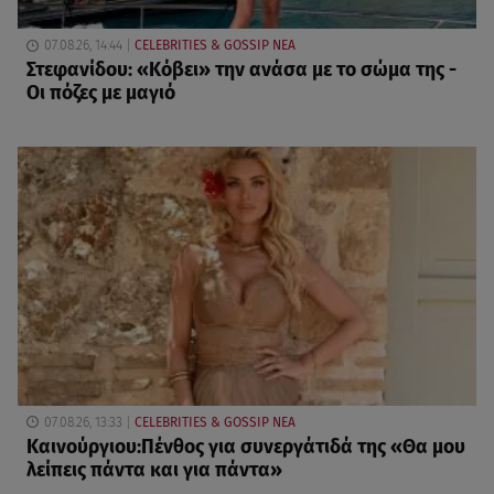
07.08.26, 14:44
CELEBRITIES & GOSSIP ΝΕΑ
Στεφανίδου: «Κόβει» την ανάσα με το σώμα της -
Οι πόζες με μαγιό
07.08.26, 13:33
CELEBRITIES & GOSSIP ΝΕΑ
Καινούργιου:Πένθος για συνεργάτιδά της «Θα μου
λείπεις πάντα και για πάντα»