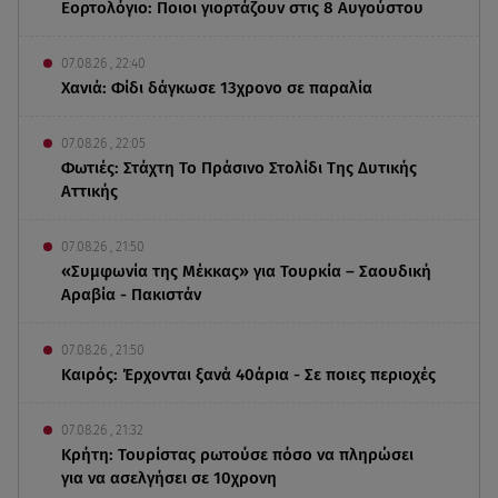
Εορτολόγιο: Ποιοι γιορτάζουν στις 8 Αυγούστου
07.08.26 , 22:40
Χανιά: Φίδι δάγκωσε 13χρονο σε παραλία
07.08.26 , 22:05
Φωτιές: Στάχτη Το Πράσινο Στολίδι Της Δυτικής
Αττικής
07.08.26 , 21:50
«Συμφωνία της Μέκκας» για Τουρκία – Σαουδική
Αραβία - Πακιστάν
07.08.26 , 21:50
Καιρός: Έρχονται ξανά 40άρια - Σε ποιες περιοχές
07.08.26 , 21:32
Κρήτη: Τουρίστας ρωτούσε πόσο να πληρώσει
για να ασελγήσει σε 10χρονη