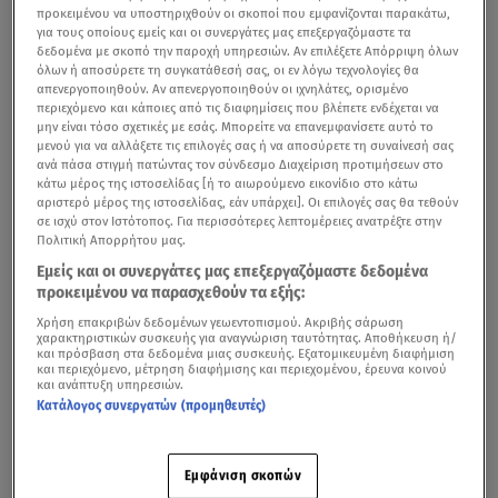
προκειμένου να υποστηριχθούν οι σκοποί που εμφανίζονται παρακάτω,
για τους οποίους εμείς και οι συνεργάτες μας επεξεργαζόμαστε τα
δεδομένα με σκοπό την παροχή υπηρεσιών. Αν επιλέξετε Απόρριψη όλων
όλων ή αποσύρετε τη συγκατάθεσή σας, οι εν λόγω τεχνολογίες θα
απενεργοποιηθούν. Αν απενεργοποιηθούν οι ιχνηλάτες, ορισμένο
περιεχόμενο και κάποιες από τις διαφημίσεις που βλέπετε ενδέχεται να
μην είναι τόσο σχετικές με εσάς. Μπορείτε να επανεμφανίσετε αυτό το
μενού για να αλλάξετε τις επιλογές σας ή να αποσύρετε τη συναίνεσή σας
ανά πάσα στιγμή πατώντας τον σύνδεσμο Διαχείριση προτιμήσεων στο
κάτω μέρος της ιστοσελίδας [ή το αιωρούμενο εικονίδιο στο κάτω
αριστερό μέρος της ιστοσελίδας, εάν υπάρχει]. Οι επιλογές σας θα τεθούν
σε ισχύ στον Ιστότοπος. Για περισσότερες λεπτομέρειες ανατρέξτε στην
Πολιτική Απορρήτου μας.
Εμείς και οι συνεργάτες μας επεξεργαζόμαστε δεδομένα
προκειμένου να παρασχεθούν τα εξής:
Χρήση επακριβών δεδομένων γεωεντοπισμού. Ακριβής σάρωση
χαρακτηριστικών συσκευής για αναγνώριση ταυτότητας. Αποθήκευση ή/
και πρόσβαση στα δεδομένα μιας συσκευής. Εξατομικευμένη διαφήμιση
και περιεχόμενο, μέτρηση διαφήμισης και περιεχομένου, έρευνα κοινού
και ανάπτυξη υπηρεσιών.
Κατάλογος συνεργατών (προμηθευτές)
Εμφάνιση σκοπών