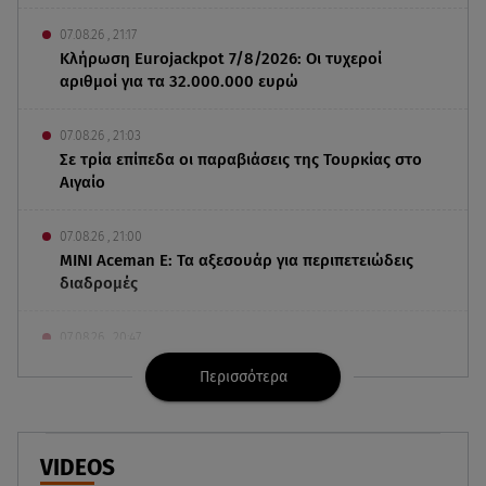
07.08.26 , 21:17
Κλήρωση Eurojackpot 7/8/2026: Οι τυχεροί
αριθμοί για τα 32.000.000 ευρώ
07.08.26 , 21:03
Σε τρία επίπεδα οι παραβιάσεις της Τουρκίας στο
Αιγαίο
07.08.26 , 21:00
MINI Aceman E: Τα αξεσουάρ για περιπετειώδεις
διαδρομές
07.08.26 , 20:47
Χανιά: Νεκρή βρέθηκε αγνοούμενη - Ξέφυγε από
Περισσότερα
αστυνομικούς που την εντόπισαν
07.08.26 , 20:18
Μυστράς: Κρίσιμος για το κατηγορητήριο ο
VIDEOS
χρόνος θανάτου του 90χρονου