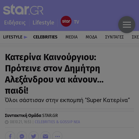
Ειδήσεις
Lifestyle
LIFESTYLE
CELEBRITIES
MEDIA
ΜΟΔΑ
ΣΥΝΤΑΓΕΣ
ΣΧΕ
Κατερίνα Καινούργιου:
Πρότεινε στον Δημήτρη
Αλεξάνδρου να κάνουν...
παιδί!
Όλοι σάστισαν στην εκπομπή ''Super Κατερίνα”
Συντακτική Ομάδα
STAR.GR
08.10.21, 16:53
CELEBRITIES & GOSSIP ΝΕΑ