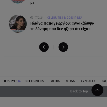
με
17.12.24
CELEBRITIES & GOSSIP ΝΕΑ
Ηλιάνα Παπαγεωργίου: «Ανακάλυψα
τη δύναμη που δεν ήξερα ότι είχα»
LIFESTYLE
CELEBRITIES
MEDIA
ΜΟΔΑ
ΣΥΝΤΑΓΕΣ
ΣΧΕ
Back to Top