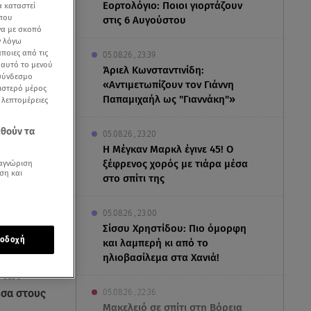
Εορτολόγιο: Ποιοι γιορτάζουν
α καταστεί
 που
στις 6 Αυγούστου
να με σκοπό
ν λόγω
ποιες από τις
05.08.26 , 23:39
ε αυτό το μενού
Άριελ Κωνσταντινίδη:
 σύνδεσμο
«Αντιμετωπίζουν τον Γιάννη
ριστερό μέρος
Παπαμιχαήλ ως "Γιαννάκη"»
ς λεπτομέρειες
εθούν τα
05.08.26 , 23:20
Η Μέγκαν Μαρκλ έγινε 45! Ο
ξέφρενος χορός με τιάρα μέσα
αγνώριση
ση και
στο σπίτι της
05.08.26 , 23:00
Σίσσυ Χρηστίδου: Πιο όμορφη
οδοχή
και λαμπερή κι από το
ηλιοβασίλεμα στα Χανιά!
 των
εσα στους
05.08.26 , 22:36
Μακελειό σε σπίτι στη Βόρεια