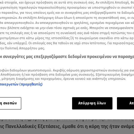
κά στοιχεία, και έχουμε πρόσβαση σε αυτά στη συσκευή σας. Αν επιλέξετε Αποδοχή, θ
νεργοποίηση τεχνολογιών παρακολούθησης προκειμένου να υποστηριχθούν οι σκοποί
ι παρακάτω, για τους οποίους εμείς και οι συνεργάτες μας επεξεργαζόμαστε τα δεδομέ
υπηρεσιών. Αν επιλέξετε Απόρριψη όλων όλων ή αποσύρετε τη συγκατάθεσή σας, οι ε
 θα απενεργοποιηθούν. Αν απενεργοποιηθούν οι ιχνηλάτες, ορισμένο περιεχόμενο και κά
 που βλέπετε ενδέχεται να μην είναι τόσο σχετικές με εσάς. Μπορείτε να επανεμφανίσετ
ξετε τις επιλογές σας ή να αποσύρετε τη συναίνεσή σας ανά πάσα στιγμή πατώντας τον
προτιμήσεων στο κάτω μέρος της ιστοσελίδας [ή το αιωρούμενο εικονίδιο στο κάτω α
δας, εάν υπάρχει]. Οι επιλογές σας θα τεθούν σε ισχύ στον Ιστότοπος. Για περισσότερε
την Πολιτική Απορρήτου μας.
 οι συνεργάτες μας επεξεργαζόμαστε δεδομένα προκειμένου να παρασχ
ριβών δεδομένων γεωεντοπισμού. Ακριβής σάρωση χαρακτηριστικών συσκευής για αν
 Αποθήκευση ή/και πρόσβαση στα δεδομένα μιας συσκευής. Εξατομικευμένη διαφήμι
Δείτε περισσότερα άρθρα μας στα αποτελέσματα αναζήτησης
, μέτρηση διαφήμισης και περιεχομένου, έρευνα κοινού και ανάπτυξη υπηρεσιών.
συνεργατών (προμηθευτές)
Add star.gr on Google
η σκοπών
Απόρριψη όλων
Απ
ιόδοξο insta story της Παολίνας!
έρα είναι η σημερινή για την
Πάολα
, αφού με την ανακοίνωση
ις Πανελλαδικές Εξετάσεις, έμαθε ότι η κόρη της ήταν ανάμ