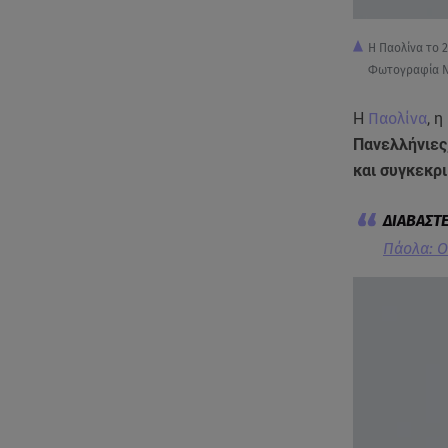
Η Παολίνα το 
Φωτογραφία N
Η
Παολίνα
, 
Πανελλήνιες
και συγκεκρ
Πάολα: Ο 