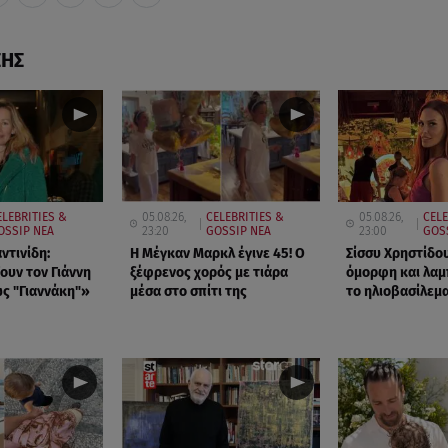
ΣΗΣ
ELEBRITIES &
05.08.26,
CELEBRITIES &
05.08.26,
CELE
OSSIP ΝΕΑ
23:20
GOSSIP ΝΕΑ
23:00
GOS
ντινίδη:
Η Μέγκαν Μαρκλ έγινε 45! Ο
Σίσσυ Χρηστίδου
ουν τον Γιάννη
ξέφρενος χορός με τιάρα
όμορφη και λαμ
ς "Γιαννάκη"»
μέσα στο σπίτι της
το ηλιοβασίλεμα