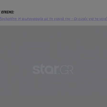
Ζογλοπίτη: Η φωτογραφία με τη γιαγιά της - Οι ευχές για τα γεν