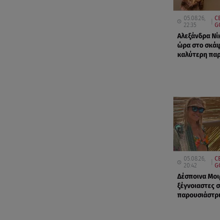
05.08.26,
C
22:35
G
Αλεξάνδρα Νίκ
ώρα στο σκάφ
καλύτερη παρ
05.08.26,
C
20:42
G
Δέσποινα Μοι
ξέγνοιαστες σ
παρουσιάστρ