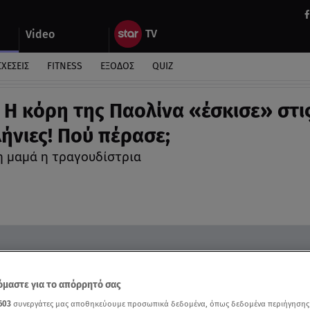
Video
ΣΧΕΣΕΙΣ
FITNESS
ΕΞΟΔΟΣ
QUIZ
 Η κόρη της Παολίνα «έσκισε» στι
ήνιες! Πού πέρασε;
 μαμά η τραγουδίστρια
μαστε για το απόρρητό σας
603
συνεργάτες μας αποθηκεύουμε προσωπικά δεδομένα, όπως δεδομένα περιήγησης