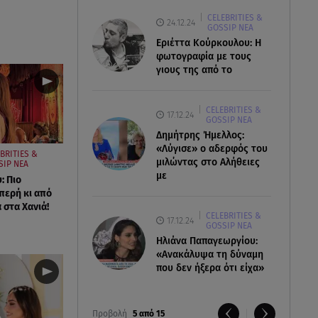
CELEBRITIES &
24.12.24
GOSSIP ΝΕΑ
Εριέττα Κούρκουλου: Η
φωτογραφία με τους
γιους της από το
CELEBRITIES &
17.12.24
GOSSIP ΝΕΑ
Δημήτρης Ήμελλος:
«Λύγισε» ο αδερφός του
BRITIES &
μιλώντας στο Αλήθειες
SIP ΝΕΑ
με
: Πιο
περή κι από
 στα Χανιά!
CELEBRITIES &
17.12.24
GOSSIP ΝΕΑ
Ηλιάνα Παπαγεωργίου:
«Ανακάλυψα τη δύναμη
που δεν ήξερα ότι είχα»
Προβολή
5 από 15