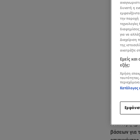
αναγνωριστι
δυνατή η ε
εμφανίζοντα
την παροχή 
τεχνολογίες
διαφημίσεις
για να αλλά
Διαχείριση 
της ιστοσελί
ανατρέξτε σ
Εμείς και
εξής:
Χρήση επακ
ταυτότητας.
περιεχόμενο
Κατάλογος 
Εμφάνισ
Δείτε το... αισ
Ιδιαίτερη ημ
βάσεων για τ