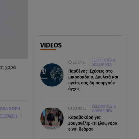
Δέσποινα Μοιραράκη: Οι
ξέγνοιαστες στιγμές της
παρουσιάστριας στη Μύκονο
05.08.26 , 20:39
Σύγκρουση ελικοπτέρων: Αυτός
VIDEOS
είναι ο Έλληνας χειριστής που
σκοτώθηκε
CELEBRITIES &
22.04.25
GOSSIP ΝΕΑ
τη χαρά
05.08.26 , 20:36
Παρθένος: Σχέσεις στο
Πόσο καιρό παίρνει σε ένα
μικροσκόπιο. Δουλειά και
δάσος να πρασινίσει ξανά μετά
υγεία, σας δημιουργούν
από πυρκαγιά
άγχος
CELEBRITIES &
20.02.25
ΟΛΑ ΚΟΡΗ
GOSSIP ΝΕΑ
|
ΕΞΕΤΑΣΕΙΣ
Καραβοκύρη για
Ζουγανέλη: «Η Ελεωνόρα
είναι θεάρα»