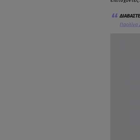
επιτυχόντες
.
Παολίνα 