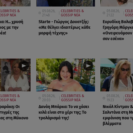
ELEBRITIES &
05.08.26,
CELEBRITIES &
05.08.26,
CELE
OSSIP ΝΕΑ
21:48
GOSSIP ΝΕΑ
21:22
GOSS
α: Η... χρυσή
Starte - Γιώργος Δουατζής:
Ευρυδίκη Βαλαβ
ος με την
«Με θέλγει ιδιαιτέρως κάθε
Γρηγόρη Μόργκα
έα!
μορφή τέχνης»
«Oνειρευόμουν 
σαν εσένα»
ELEBRITIES &
05.08.26,
CELEBRITIES &
05.08.26,
CELE
OSSIP ΝΕΑ
20:03
GOSSIP ΝΕΑ
19:23
GOSS
ραράκη: Οι
Δανάη Μπάρκα: Το να χάσει
Νικόλ Κίντμαν &
τιγμές της
κιλά είναι στο χέρι της; Το
Σαλντάνα στη Μ
ιας στη Μύκονο
τρολάρισμά της!
εμφάνιση που τ
βλέμματα