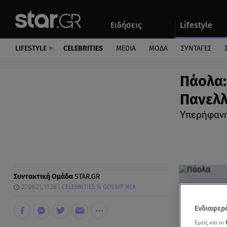
Αθλητικά
Quiz
Ειδήσεις
Lifestyle
Αυτοκίνητο
LIFESTYLE
CELEBRITIES
MEDIA
ΜΟΔΑ
ΣΥΝΤΑΓΕΣ
Πάολα:
Πανελλ
Υπερήφανη
Συντακτική Ομάδα
STAR.GR
27.08.21, 11:28
CELEBRITIES & GOSSIP ΝΕΑ
Ενδιαφερό
Εμείς και οι