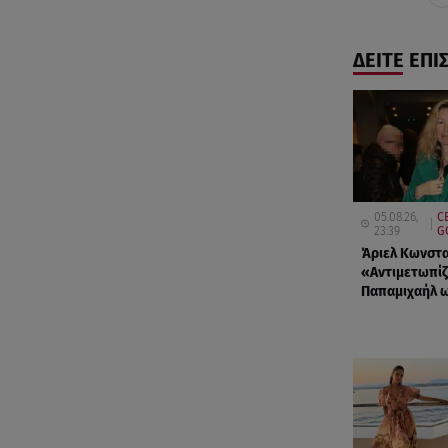
ΔΕΙΤΕ ΕΠΙ
05.08.26,
C
23:39
G
Άριελ Κωνστα
«Αντιμετωπίζ
Παπαμιχαήλ ω