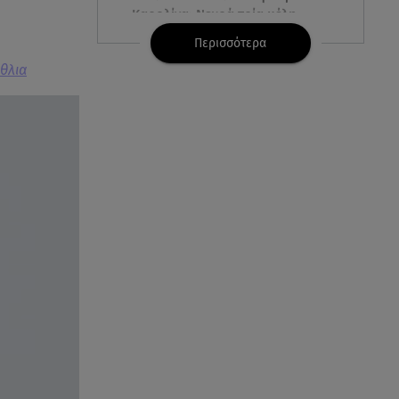
Καρολίνα: Νεκρά τρία μέλη
οικογένειας
Περισσότερα
έθλια
05.08.26 , 22:35
Αλεξάνδρα Νίκα: Η... χρυσή ώρα
στο σκάφος με την καλύτερη
παρέα!
05.08.26 , 22:27
Πόρτο Ράφτη: Bίντεο
Ντοκουμέντο Από Το
Θανατηφόρο Τροχαίο
05.08.26 , 22:19
Σαμοθράκη: «Μαμά νόμιζες ότι
δε θα σε ξαναδώ;» -Τα πρώτα
λόγια του 22χρονου
05.08.26 , 21:48