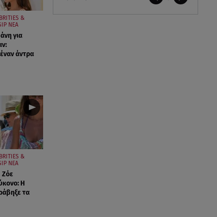
BRITIES &
IP ΝΕΑ
άνη για
ν:
έναν άντρα
BRITIES &
IP ΝΕΑ
 Ζόε
ύκονο: Η
ράβηξε τα