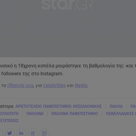
υσικό η 18χρονη κοπέλα μοιράστηκε τη βαθμολογία της -και 
 followers της στο Instagram.
α τα
lifestyle νεα
, για
Celebrities
και
Media
.
|
|
σότερα:
ΑΡΙΣΤΟΤΕΛΕΙΟ ΠΑΝΕΠΙΣΤΗΜΙΟ ΘΕΣΣΑΛΟΝΙΚΗΣ
ΠΑΟΛΑ
ΠΑ
|
|
|
ΟΓΛΟΠΙΤΗ
ΠΑΟΛΙΝΑ
ΠΑΟΛΙΝΑ ΠΑΝΕΠΙΣΤΗΜΙΟ
ΠΑΝΕΛΛΑΔΙΚΕΣ 
ΕΞΕΤΑΣΕΙΣ