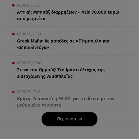
08.08.26 , 23:55
Αττική: Μπαράζ διαρρήξεων – Λεία 70.000 ευρώ
από μεζονέτα
08.08.26 , 23:30
Greek Mafia: Χειροπέδες σε «Πίτμπουλ» και
«Μπουλντόγκ»
08.08.26 , 23:00
Στενά του Ορμούζ: Στο Ιράν ο έλεγχος της
εισερχόμενης ναυσιπλοΐας
08.08.26 , 22:45
Κρήτη: Τι απαντά η ΕΛ.ΑΣ. για το βίντεο με τον
μεθυσμένο τουρίστα
Περισσότερα
08.08.26 , 22:33
Αλεξανδρούπολη: Ανασύρθηκε χωρίς τις
αισθήσεις του ηλικιωμένος από πηγάδι