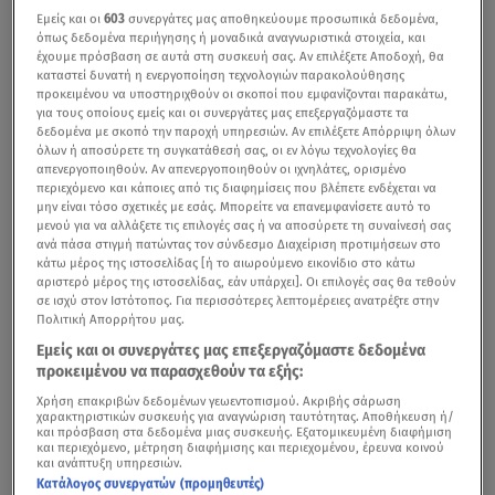
Εμείς και οι
603
συνεργάτες μας αποθηκεύουμε προσωπικά δεδομένα,
όπως δεδομένα περιήγησης ή μοναδικά αναγνωριστικά στοιχεία, και
έχουμε πρόσβαση σε αυτά στη συσκευή σας. Αν επιλέξετε Αποδοχή, θα
καταστεί δυνατή η ενεργοποίηση τεχνολογιών παρακολούθησης
προκειμένου να υποστηριχθούν οι σκοποί που εμφανίζονται παρακάτω,
για τους οποίους εμείς και οι συνεργάτες μας επεξεργαζόμαστε τα
δεδομένα με σκοπό την παροχή υπηρεσιών. Αν επιλέξετε Απόρριψη όλων
όλων ή αποσύρετε τη συγκατάθεσή σας, οι εν λόγω τεχνολογίες θα
απενεργοποιηθούν. Αν απενεργοποιηθούν οι ιχνηλάτες, ορισμένο
περιεχόμενο και κάποιες από τις διαφημίσεις που βλέπετε ενδέχεται να
μην είναι τόσο σχετικές με εσάς. Μπορείτε να επανεμφανίσετε αυτό το
μενού για να αλλάξετε τις επιλογές σας ή να αποσύρετε τη συναίνεσή σας
ανά πάσα στιγμή πατώντας τον σύνδεσμο Διαχείριση προτιμήσεων στο
κάτω μέρος της ιστοσελίδας [ή το αιωρούμενο εικονίδιο στο κάτω
αριστερό μέρος της ιστοσελίδας, εάν υπάρχει]. Οι επιλογές σας θα τεθούν
σε ισχύ στον Ιστότοπος. Για περισσότερες λεπτομέρειες ανατρέξτε στην
Πολιτική Απορρήτου μας.
Εμείς και οι συνεργάτες μας επεξεργαζόμαστε δεδομένα
προκειμένου να παρασχεθούν τα εξής:
Χρήση επακριβών δεδομένων γεωεντοπισμού. Ακριβής σάρωση
χαρακτηριστικών συσκευής για αναγνώριση ταυτότητας. Αποθήκευση ή/
και πρόσβαση στα δεδομένα μιας συσκευής. Εξατομικευμένη διαφήμιση
και περιεχόμενο, μέτρηση διαφήμισης και περιεχομένου, έρευνα κοινού
και ανάπτυξη υπηρεσιών.
Κατάλογος συνεργατών (προμηθευτές)