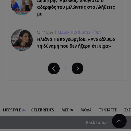
Δημήτρης Ήμελλος: «Λύγισε» ο
από τη νέα συμμαχία
αδερφός του μιλώντας στο Αλήθειες
με
17.12.24
CELEBRITIES & GOSSIP ΝΕΑ
Ηλιάνα Παπαγεωργίου: «Ανακάλυψα
τη δύναμη που δεν ήξερα ότι είχα»
LIFESTYLE
CELEBRITIES
MEDIA
ΜΟΔΑ
ΣΥΝΤΑΓΕΣ
ΣΧΕ
Back to Top