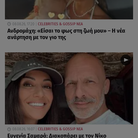
08.08.26, 17:20
CELEBRITIES & GOSSIP ΝΕΑ
Ανδρομάχη: «Είσαι το φως στη ζωή μου» – Η νέα
ανάρτηση με τον γιο της
08.08.26, 16:07
CELEBRITIES & GOSSIP ΝΕΑ
Ευγενία Σαμαρά: Διακοπάρει με τον Νίκο