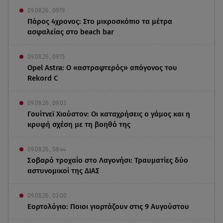
09.08.26 , 09:19
Πάρος 4χρονος: Στο μικροσκόπιο τα μέτρα
ασφαλείας στο beach bar
09.08.26 , 09:15
Opel Astra: Ο «αστραφτερός» απόγονος του
Rekord C
09.08.26 , 09:03
Γουίτνεϊ Χιούστον: Οι καταχρήσεις ο γάμος και η
κρυφή σχέση με τη βοηθό της
09.08.26 , 08:44
Σοβαρό τροχαίο στο Λαγονήσι: Τραυματίες δύο
αστυνομικοί της ΔΙΑΣ
09.08.26 , 03:00
Εορτολόγιο: Ποιοι γιορτάζουν στις 9 Αυγούστου