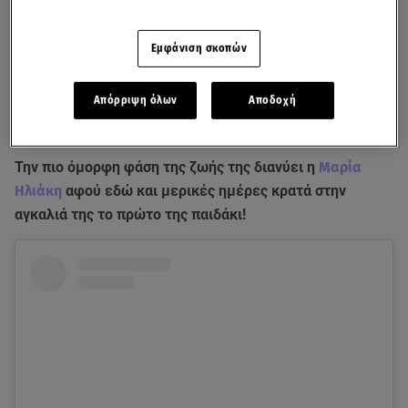
Εμφάνιση σκοπών
Απόρριψη όλων
Αποδοχή
Την πιο όμορφη φάση της ζωής της διανύει η
Μαρία
Ηλιάκη
αφού εδώ και μερικές ημέρες κρατά στην
αγκαλιά της το πρώτο της παιδάκι!