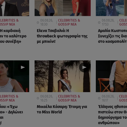
LEBRITIES &
06.08.26,
CELEBRITIES &
06.08.26,
CELE
OSSIP ΝΕΑ
18:30
GOSSIP ΝΕΑ
17:53
GOSS
Η καρδιακή
Ελενα Τσαβαλιά: Η
Αμαλία Κωστοπ
ν το καλύτερο
throwback φωτογραφία της
Συνεχίζει τις δι
μου συνέβη»
με μπικίνι!
στο κοσμοπολίτ
LEBRITIES &
06.08.26,
CELEBRITIES &
06.08.26,
CELE
SSIP ΝΕΑ
16:25
GOSSIP ΝΕΑ
16:17
GOSS
ίου: «Έχω
Μικαέλα Κάσαρη: Έτοιμη για
Έλληνας ηθοποι
ο» - Δηλώνει
το Miss World
πιστεύω στον Θε
αι
δημιούργημα το
!
ανθρώπου»