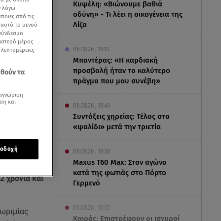
Κυψέλη: «Βιώνουμε βαθιά
ν λόγω
οδύνη» - Τι λέει η οικογένεια της
ποιες από τις
Λίζα
ε αυτό το μενού
 σύνδεσμο
ριστερό μέρος
06.08.26 , 19:10
ς λεπτομέρειες
Μπαντέρας: «Η καρδιακή
προσβολή ήταν το καλύτερο
εθούν τα
πράγμα που μου συνέβη»
αγνώριση
ση και
06.08.26 , 18:49
Συντάξεις χηρείας: Τέλος στο
«ψαλίδι» μετά την τριετία
οδοχή
06.08.26 , 18:38
Maxus T60 Max: Στον αγώνα
κατά της φωτιάς στο Πόρτο
2 χρόνια και
Γερμενό
06.08.26 , 18:35
νωριμίας
Καιρός: Επιστρέφουν οι ισχυροί