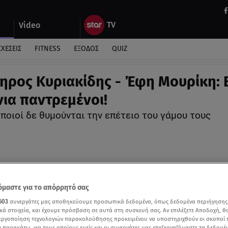
Video
ΣΧΕΣΕΙΣ
FITNESS
ΕΞΟΔΟΣ
QUIZ
ηρος Κυριακίδης - Έφη Μουρίκη: Ε
νια παντρεμένοι!
ποιοί δε θυμούνται την επέτειο του γάμου τους
μαστε για το απόρρητό σας
603
συνεργάτες μας αποθηκεύουμε προσωπικά δεδομένα, όπως δεδομένα περιήγησης
κά στοιχεία, και έχουμε πρόσβαση σε αυτά στη συσκευή σας. Αν επιλέξετε Αποδοχή, θ
νεργοποίηση τεχνολογιών παρακολούθησης προκειμένου να υποστηριχθούν οι σκοποί
ι παρακάτω, για τους οποίους εμείς και οι συνεργάτες μας επεξεργαζόμαστε τα δεδομέ