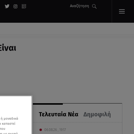
Αναζήτηση
ίναι
Τελευταία Νέα
Δημοφιλή
 ή μοναδικά
α καταστεί
 που
06.08.26 , 19:17
να με σκοπό