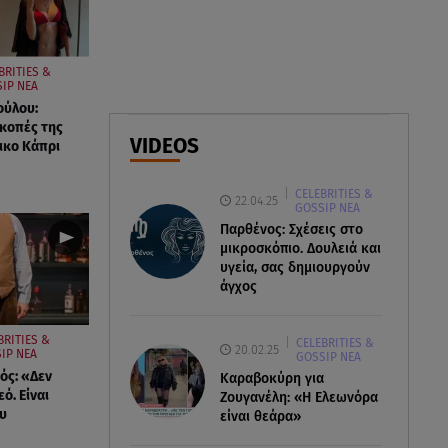
06.08.26 , 16:25
Μικαέλα Κάσαρη: Έτοιμη για το
BRITIES &
Miss World
IP ΝΕΑ
ούλου:
ακοπές της
06.08.26 , 16:17
VIDEOS
ικο Κάπρι
Έλληνας ηθοποιός: «Δεν
πιστεύω στον Θεό. Είναι
CELEBRITIES &
δημιούργημα του ανθρώπου»
22.04.25
GOSSIP ΝΕΑ
Παρθένος: Σχέσεις στο
μικροσκόπιο. Δουλειά και
υγεία, σας δημιουργούν
άγχος
BRITIES &
CELEBRITIES &
20.02.25
IP ΝΕΑ
GOSSIP ΝΕΑ
ός: «Δεν
Καραβοκύρη για
ό. Είναι
Ζουγανέλη: «Η Ελεωνόρα
υ
είναι θεάρα»