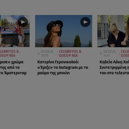
LEBRITIES &
06.08.26,
CELEBRITIES &
06.08.26,
CELE
OSSIP ΝΕΑ
15:05
GOSSIP ΝΕΑ
14:41
GOSS
έμισε» χρώμα
Κατερίνα Γερονικολού:
Κηδεία Λάκη Χαλ
 της από το
«Έριξε» το Instagram με το
Συντετριμμένη 
το Άμστερνταμ
μαύρο της μπικίνι
του στο τελευτ