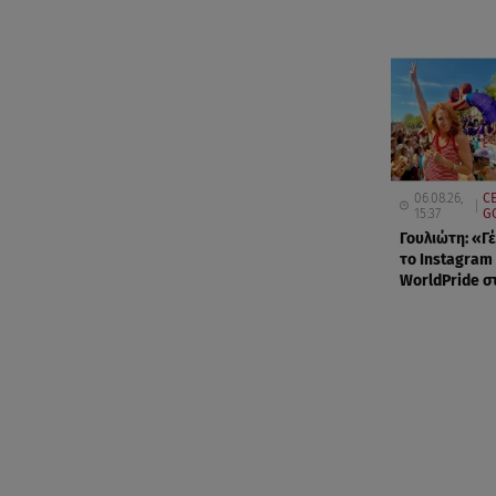
06.08.26,
CE
15:37
G
Γουλιώτη: «Γ
το Instagram
WorldPride σ