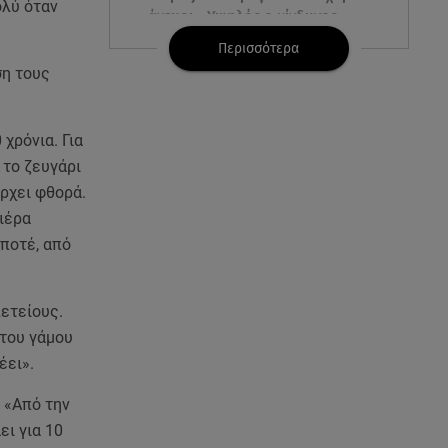
ολύ όταν
άνεμοι - Υψηλός ο κίνδυνος
πυρκαγιάς
Περισσότερα
ση τους
06.08.26 , 18:30
Ελενα Τσαβαλιά: Η throwback
φωτογραφία της με μπικίνι!
χρόνια. Για
 το ζευγάρι
06.08.26 , 18:12
άρχει φθορά.
Τουρισμός για Όλους 2026-
ιέρα
2027: Ποια ΑΦΜ κάνουν σήμερα
αίτηση
ποτέ, από
06.08.26 , 17:53
πετείους.
Αμαλία Κωστοπούλου: Συνεχίζει
τις διακοπές της στο
 του γάμου
κοσμοπολίτικο Κάπρι
έει».
 «Από την
06.08.26 , 17:53
Mercedes-Benz GLB: Τώρα με
ει για 10