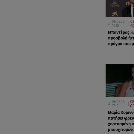
06.08.26,
CE
19:10
G
Μπαντέρας: «
προσβολή ήτα
πράγμα που 
06.08.26,
CE
17:12
GO
Μαρία Κορινθ
πατήσει φρέν
χορτασμένη κ
μπουχτισμένη