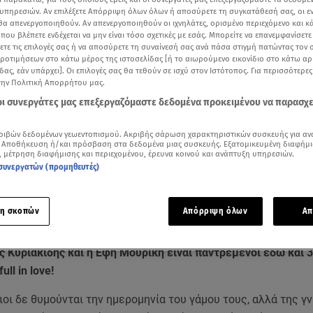
υπηρεσιών. Αν επιλέξετε Απόρριψη όλων όλων ή αποσύρετε τη συγκατάθεσή σας, οι ε
 θα απενεργοποιηθούν. Αν απενεργοποιηθούν οι ιχνηλάτες, ορισμένο περιεχόμενο και κά
 που βλέπετε ενδέχεται να μην είναι τόσο σχετικές με εσάς. Μπορείτε να επανεμφανίσετ
ξετε τις επιλογές σας ή να αποσύρετε τη συναίνεσή σας ανά πάσα στιγμή πατώντας τον
προτιμήσεων στο κάτω μέρος της ιστοσελίδας [ή το αιωρούμενο εικονίδιο στο κάτω α
δας, εάν υπάρχει]. Οι επιλογές σας θα τεθούν σε ισχύ στον Ιστότοπος. Για περισσότερε
την Πολιτική Απορρήτου μας.
 οι συνεργάτες μας επεξεργαζόμαστε δεδομένα προκειμένου να παρασχ
ριβών δεδομένων γεωεντοπισμού. Ακριβής σάρωση χαρακτηριστικών συσκευής για αν
 Αποθήκευση ή/και πρόσβαση στα δεδομένα μιας συσκευής. Εξατομικευμένη διαφήμι
, μέτρηση διαφήμισης και περιεχομένου, έρευνα κοινού και ανάπτυξη υπηρεσιών.
συνεργατών (προμηθευτές)
Δείτε περισσότερα άρθρα μας στα αποτελέσματα αναζήτησης
Add star.gr on Google
η σκοπών
Απόρριψη όλων
Απ
 Κυριακίδης και η Έφη Μουρίκη είναι παντρεμένοι εδώ και 3
ll in love!
διοι δε θυμούνται την ημερομηνία του γάμου τους, αλλά της γ