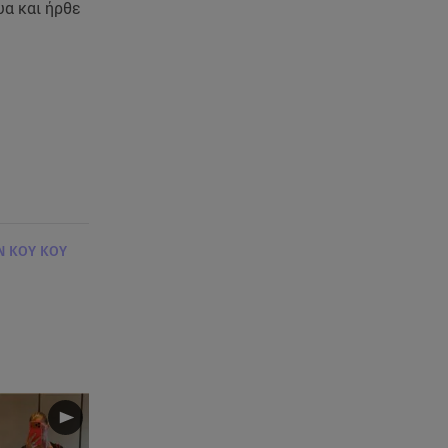
όφελος 2.000 ευρώ
υα και ήρθε
06.08.26 , 17:43
Συμφωνία Ιράν – Ομάν για τα
Στενά του Ορμούζ
06.08.26 , 17:12
Μαρία Κορινθίου: «Έχω πατήσει
φρένο» - Δηλώνει χορτασμένη
και μπουχτισμένη!
Ν ΚΟΥ ΚΟΥ
06.08.26 , 16:57
Άνω Λιόσια: Πήγε να κλέψει
καλώδια, έπαθε ηλεκτροπληξία
και πέθανε
06.08.26 , 16:50
Οι έξι πιο επικίνδυνες
εβδομάδες του έτους για
δασικές πυρκαγιές