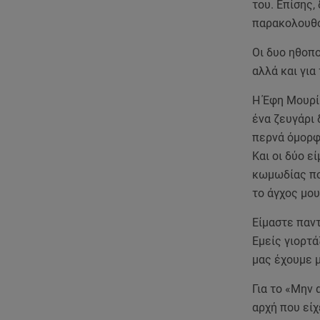
του. Επίσης,
παρακολουθο
Οι δυο ηθοπο
αλλά και για
Η Έφη Μουρίκ
ένα ζευγάρι 
περνά όμορφα
Και οι δύο ε
κωμωδίας πο
το άγχος μου
Είμαστε παντ
Εμείς γιορτά
μας έχουμε μ
Για το «Μην 
αρχή που είχ