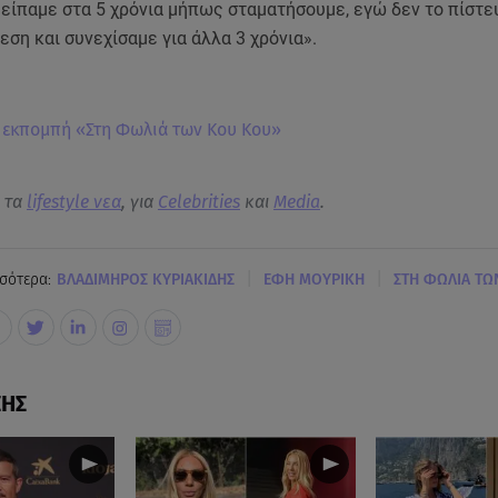
 είπαμε στα 5 χρόνια μήπως σταματήσουμε, εγώ δεν το πίστε
εση και συνεχίσαμε για άλλα 3 χρόνια».
ν εκπομπή «Στη Φωλιά των Κου Κου»
α τα
lifestyle νεα
, για
Celebrities
και
Media
.
|
|
σότερα:
ΒΛΑΔΙΜΗΡΟΣ ΚΥΡΙΑΚΙΔΗΣ
ΕΦΗ ΜΟΥΡΙΚΗ
ΣΤΗ ΦΩΛΙΑ ΤΩ
ΣΗΣ