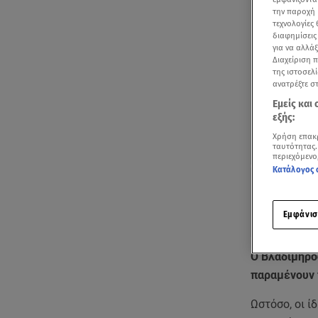
την παροχή 
τεχνολογίες
διαφημίσεις
για να αλλά
Διαχείριση 
της ιστοσελί
ανατρέξτε σ
Εμείς και
εξής:
Χρήση επακ
ταυτότητας.
περιεχόμενο
Κατάλογος 
Εμφάνισ
Ο Βλαδίμηρος
παραμένουν fu
Ωστόσο, οι ί