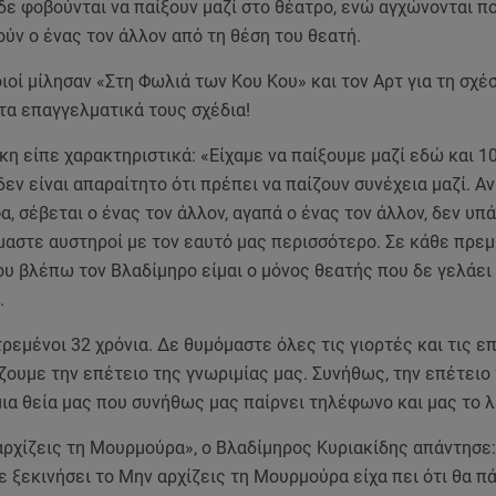
 δε φοβούνται να παίξουν μαζί στο θέατρο, ενώ αγχώνονται π
ύν ο ένας τον άλλον από τη θέση του θεατή.
ιοί μίλησαν «Στη Φωλιά των Κου Κου» και τον Αρτ για τη σχέ
 τα επαγγελματικά τους σχέδια!
η είπε χαρακτηριστικά: «Είχαμε να παίξουμε μαζί εδώ και 10 
δεν είναι απαραίτητο ότι πρέπει να παίζουν συνέχεια μαζί. Αν
, σέβεται ο ένας τον άλλον, αγαπά ο ένας τον άλλον, δεν υπ
ίμαστε αυστηροί με τον εαυτό μας περισσότερο. Σε κάθε πρεμ
υ βλέπω τον Βλαδίμηρο είμαι ο μόνος θεατής που δε γελάει 
.
ρεμένοι 32 χρόνια. Δε θυμόμαστε όλες τις γιορτές και τις ε
ζουμε την επέτειο της γνωριμίας μας. Συνήθως, την επέτειο
ια θεία μας που συνήθως μας παίρνει τηλέφωνο και μας το λ
αρχίζεις τη Μουρμούρα», ο Βλαδίμηρος Κυριακίδης απάντησε:
ε ξεκινήσει το Μην αρχίζεις τη Μουρμούρα είχα πει ότι θα πά