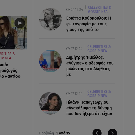
CELEBRITIES &
24.12.24
GOSSIP ΝΕΑ
Εριέττα Κούρκουλου: Η
φωτογραφία με τους
γιους της από το
CELEBRITIES &
17.12.24
GOSSIP ΝΕΑ
BRITIES &
Δημήτρης Ήμελλος:
IP ΝΕΑ
«Λύγισε» ο αδερφός του
κιά:
μιλώντας στο Αλήθειες
η σύζυγός
με
αίο «αντίο»
CELEBRITIES &
17.12.24
GOSSIP ΝΕΑ
Ηλιάνα Παπαγεωργίου:
«Ανακάλυψα τη δύναμη
που δεν ήξερα ότι είχα»
Προβολή
5 από 15