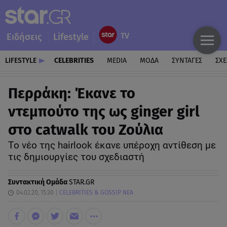
Ειδήσεις
Lifestyle
LIFESTYLE
CELEBRITIES
MEDIA
ΜΟΔΑ
ΣΥΝΤΑΓΕΣ
ΣΧΕ
Περράκη: Έκανε το
ντεμπούτο της ως ginger girl
στο catwalk του Ζούλια
Tο νέο της hairlook έκανε υπέροχη αντίθεση με
τις δημιουργίες του σχεδιαστή
Συντακτική Ομάδα
STAR.GR
04.02.20, 15:30
CELEBRITIES & GOSSIP ΝΕΑ