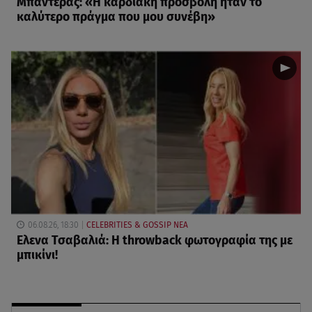
Μπαντέρας: «Η καρδιακή προσβολή ήταν το
καλύτερο πράγμα που μου συνέβη»
06.08.26, 18:30
CELEBRITIES & GOSSIP ΝΕΑ
Ελενα Τσαβαλιά: Η throwback φωτογραφία της με
μπικίνι!