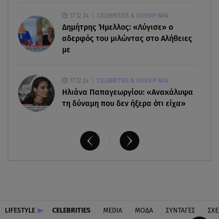
06.08.26 , 20:04
17.12.24
CELEBRITIES & GOSSIP ΝΕΑ
Σαμοθράκη: Συγκλονιστική διάσωση 15χρονης
Δημήτρης Ήμελλος: «Λύγισε» ο
από δύσβατο φαράγγι
αδερφός του μιλώντας στο Αλήθειες
με
17.12.24
CELEBRITIES & GOSSIP ΝΕΑ
Ηλιάνα Παπαγεωργίου: «Ανακάλυψα
τη δύναμη που δεν ήξερα ότι είχα»
LIFESTYLE
CELEBRITIES
MEDIA
ΜΟΔΑ
ΣΥΝΤΑΓΕΣ
ΣΧΕ