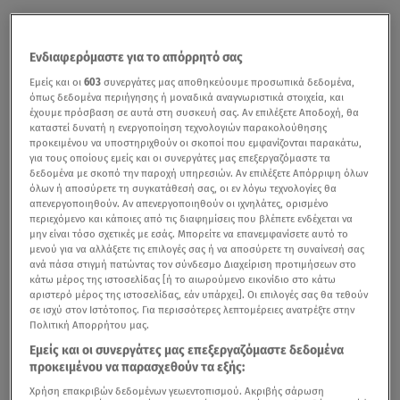
Ενδιαφερόμαστε για το απόρρητό σας
Εμείς και οι
603
συνεργάτες μας αποθηκεύουμε προσωπικά δεδομένα,
όπως δεδομένα περιήγησης ή μοναδικά αναγνωριστικά στοιχεία, και
έχουμε πρόσβαση σε αυτά στη συσκευή σας. Αν επιλέξετε Αποδοχή, θα
καταστεί δυνατή η ενεργοποίηση τεχνολογιών παρακολούθησης
προκειμένου να υποστηριχθούν οι σκοποί που εμφανίζονται παρακάτω,
για τους οποίους εμείς και οι συνεργάτες μας επεξεργαζόμαστε τα
δεδομένα με σκοπό την παροχή υπηρεσιών. Αν επιλέξετε Απόρριψη όλων
όλων ή αποσύρετε τη συγκατάθεσή σας, οι εν λόγω τεχνολογίες θα
απενεργοποιηθούν. Αν απενεργοποιηθούν οι ιχνηλάτες, ορισμένο
περιεχόμενο και κάποιες από τις διαφημίσεις που βλέπετε ενδέχεται να
μην είναι τόσο σχετικές με εσάς. Μπορείτε να επανεμφανίσετε αυτό το
μενού για να αλλάξετε τις επιλογές σας ή να αποσύρετε τη συναίνεσή σας
ανά πάσα στιγμή πατώντας τον σύνδεσμο Διαχείριση προτιμήσεων στο
κάτω μέρος της ιστοσελίδας [ή το αιωρούμενο εικονίδιο στο κάτω
αριστερό μέρος της ιστοσελίδας, εάν υπάρχει]. Οι επιλογές σας θα τεθούν
σε ισχύ στον Ιστότοπος. Για περισσότερες λεπτομέρειες ανατρέξτε στην
Πολιτική Απορρήτου μας.
Εμείς και οι συνεργάτες μας επεξεργαζόμαστε δεδομένα
προκειμένου να παρασχεθούν τα εξής:
Χρήση επακριβών δεδομένων γεωεντοπισμού. Ακριβής σάρωση