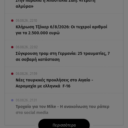
Στην παραλία η Αποστολία Ζώη: «Γεμάτη
αλμύρα»
06.08.26 , 22:10
Κλήρωση Τζόκερ 6/8/2026: Οι τυχεροί αριθμοί
για τα 2.500.000 ευρώ
06.08.26 , 22:02
Σύγκρουση τραμ στη Γερμανία: 25 τραυματίες, 7
σε σοβαρή κατάσταση
06.08.26 , 21:59
Νέες τουρκικές προκλήσεις στο Αιγαίο -
Αερομαχία με ελληνικά F-16
06.08.26 , 21:31
Τροχαίο για τον Mike - Η ανακοίνωση του ράπερ
στα social media
Περισσότερα
06.08.26 , 21:22