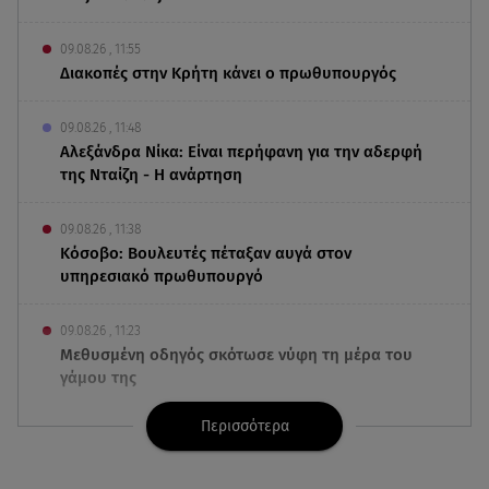
09.08.26 , 11:55
Διακοπές στην Κρήτη κάνει ο πρωθυπουργός
09.08.26 , 11:48
Αλεξάνδρα Νίκα: Είναι περήφανη για την αδερφή
της Νταίζη - Η ανάρτηση
09.08.26 , 11:38
Κόσοβο: Βουλευτές πέταξαν αυγά στον
υπηρεσιακό πρωθυπουργό
09.08.26 , 11:23
Μεθυσμένη οδηγός σκότωσε νύφη τη μέρα του
γάμου της
Περισσότερα
09.08.26 , 11:12
Αλέξανδρος Τσουβέλας για Εύα Καρύδη: «Θα το
έκανα 500 φορές»