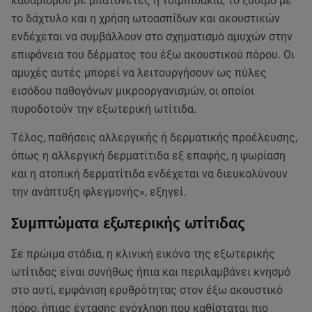
καθαρισμού με μπατονέτες ή τσιμπιδάκια, το ξύσιμο με
το δάχτυλο και η χρήση ωτοασπίδων και ακουστικών
ενδέχεται να συμβάλλουν στο σχηματισμό αμυχών στην
επιφάνεια του δέρματος του έξω ακουστικού πόρου. Οι
αμυχές αυτές μπορεί να λειτουργήσουν ως πύλες
εισόδου παθογόνων μικροοργανισμών, οι οποίοι
πυροδοτούν την εξωτερική ωτίτιδα.
Τέλος, παθήσεις αλλεργικής ή δερματικής προέλευσης,
όπως η αλλεργική δερματίτιδα εξ επαφής, η ψωρίαση
και η ατοπική δερματίτιδα ενδέχεται να διευκολύνουν
την ανάπτυξη φλεγμονής», εξηγεί.
Συμπτώματα εξωτερικής ωτίτιδας
Σε πρώιμα στάδια, η κλινική εικόνα της εξωτερικής
ωτίτιδας είναι συνήθως ήπια και περιλαμβάνει κνησμό
στο αυτί, εμφάνιση ερυθρότητας στον έξω ακουστικό
πόρο, ήπιας έντασης ενόχληση που καθίσταται πιο