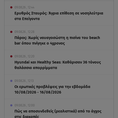
09.08.26 , 12:44
Ερυθρός Σταυρός: Άγρια επίθεση σε νοσηλεύτρια
στα Επείγοντα
09.08.26 , 12:28
Πάρος: Χωρίς ναυαγοσώστη η πισίνα του beach
bar όπου πνίγηκε ο 4χρονος
09.08.26 , 12:20
Hyundai και Healthy Seas: Καθάρισαν 36 τόνους
θαλάσσια απορρίμματα
09.08.26 , 12:13
Οι ερωτικές προβλέψεις για την εβδομάδα
10/08/2026 - 16/08/2026
09.08.26 , 12:00
Πώς να αποσυνδεθείς (ρεαλιστικά) από το άγχος
στις διακοπές