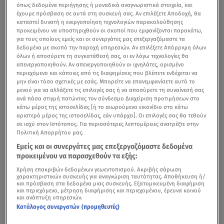
όπως δεδομένα περιήγησης ή μοναδικά αναγνωριστικά στοιχεία, και
έχουμε πρόσβαση σε αυτά στη συσκευή σας. Αν επιλέξετε Αποδοχή, θα
καταστεί δυνατή η ενεργοποίηση τεχνολογιών παρακολούθησης
προκειμένου να υποστηριχθούν οι σκοποί που εμφανίζονται παρακάτω,
για τους οποίους εμείς και οι συνεργάτες μας επεξεργαζόμαστε τα
δεδομένα με σκοπό την παροχή υπηρεσιών. Αν επιλέξετε Απόρριψη όλων
όλων ή αποσύρετε τη συγκατάθεσή σας, οι εν λόγω τεχνολογίες θα
απενεργοποιηθούν. Αν απενεργοποιηθούν οι ιχνηλάτες, ορισμένο
περιεχόμενο και κάποιες από τις διαφημίσεις που βλέπετε ενδέχεται να
μην είναι τόσο σχετικές με εσάς. Μπορείτε να επανεμφανίσετε αυτό το
μενού για να αλλάξετε τις επιλογές σας ή να αποσύρετε τη συναίνεσή σας
ανά πάσα στιγμή πατώντας τον σύνδεσμο Διαχείριση προτιμήσεων στο
κάτω μέρος της ιστοσελίδας [ή το αιωρούμενο εικονίδιο στο κάτω
αριστερό μέρος της ιστοσελίδας, εάν υπάρχει]. Οι επιλογές σας θα τεθούν
σε ισχύ στον Ιστότοπος. Για περισσότερες λεπτομέρειες ανατρέξτε στην
Πολιτική Απορρήτου μας.
Η εξωτερική ωτίτιδα, κοινώς γνωστή ως νόσος του
Εμείς και οι συνεργάτες μας επεξεργαζόμαστε δεδομένα
κολυμβητή
, είναι μια διαδεδομένη φλεγμονώδης πάθηση
προκειμένου να παρασχεθούν τα εξής:
που επηρεάζει τον έξω ακουστικό πόρο -ο οποίος
Χρήση επακριβών δεδομένων γεωεντοπισμού. Ακριβής σάρωση
χαρακτηριστικών συσκευής για αναγνώριση ταυτότητας. Αποθήκευση ή/
συνδέει το πτερύγιο του
αυτιού
με την τυμπανική
και πρόσβαση στα δεδομένα μιας συσκευής. Εξατομικευμένη διαφήμιση
και περιεχόμενο, μέτρηση διαφήμισης και περιεχομένου, έρευνα κοινού
μεμβράνη- και εκδηλώνεται ως φλεγμονή.
και ανάπτυξη υπηρεσιών.
Κατάλογος συνεργατών (προμηθευτές)