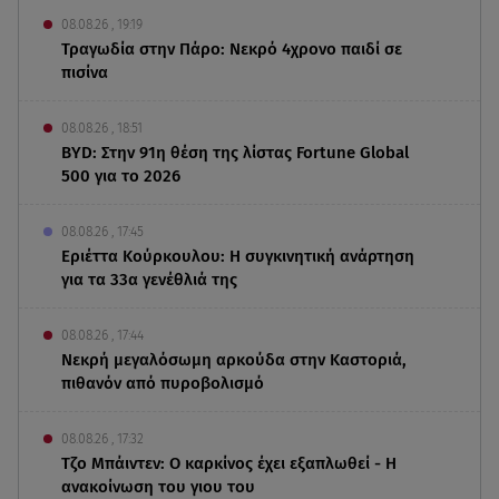
08.08.26 , 19:19
Τραγωδία στην Πάρο: Νεκρό 4χρονο παιδί σε
πισίνα
08.08.26 , 18:51
BYD: Στην 91η θέση της λίστας Fortune Global
500 για το 2026
08.08.26 , 17:45
Εριέττα Κούρκουλου: Η συγκινητική ανάρτηση
για τα 33α γενέθλιά της
08.08.26 , 17:44
Νεκρή μεγαλόσωμη αρκούδα στην Καστοριά,
πιθανόν από πυροβολισμό
08.08.26 , 17:32
Τζο Μπάιντεν: Ο καρκίνος έχει εξαπλωθεί - Η
ανακοίνωση του γιου του