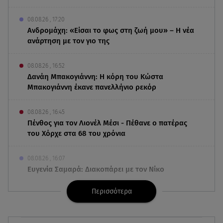
08.08.26 , 17:20
Ανδρομάχη: «Είσαι το φως στη ζωή μου» – Η νέα
ανάρτηση με τον γιο της
08.08.26 , 16:52
Δανάη Μπακογιάννη: Η κόρη του Κώστα
Μπακογιάννη έκανε πανελλήνιο ρεκόρ
08.08.26 , 16:45
Πένθος για τον Λιονέλ Μέσι - Πέθανε ο πατέρας
του Χόρχε στα 68 του χρόνια
08.08.26 , 16:07
Ευγενία Σαμαρά: Διακοπάρει με τον Νίκο
Μουτσινά - Πού βρίσκονται;
Περισσότερα
08.08.26 , 16:00
Back to black: η διαχρονική αξία του μαύρου