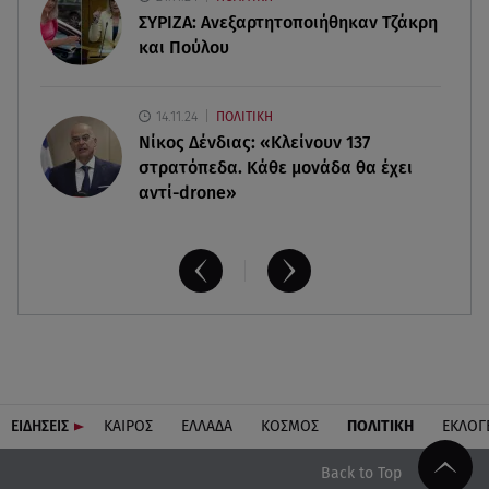
Summer fling: Γιατί να πεις ναι σε έναν
ΣΥΡΙΖΑ: Ανεξαρτητοποιήθηκαν Τζάκρη
καλοκαιρινό έρωτα
και Πούλου
14.11.24
ΠΟΛΙΤΙΚΗ
Νίκος Δένδιας: «Κλείνουν 137
στρατόπεδα. Kάθε μονάδα θα έχει
αντί-drone»
ΕΙΔΗΣΕΙΣ
ΚΑΙΡΟΣ
ΕΛΛΑΔΑ
ΚΟΣΜΟΣ
ΠΟΛΙΤΙΚΗ
ΕΚΛΟΓ
Back to Top