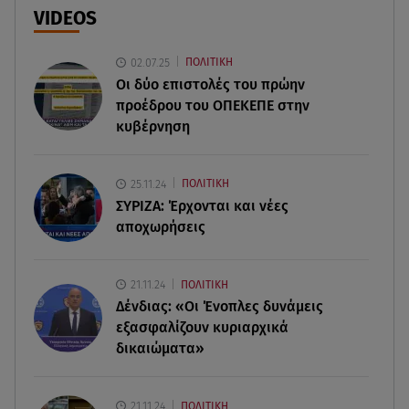
στην καλοκαιρινή γκαρνταρόμπα
VIDEOS
08.08.26 , 15:20
02.07.25
ΠΟΛΙΤΙΚΗ
Δούκισσα Νομικού: Από τη Μύκονο «πετάχτηκε»
Οι δύο επιστολές του πρώην
στη Γαλλική Πολυνησία!
προέδρου του ΟΠΕΚΕΠE στην
κυβέρνηση
08.08.26 , 15:01
Λυκαβηττός: Σε 57χρονη γυναίκα ανήκει η σορός
που βρέθηκε σε σπηλιά
25.11.24
ΠΟΛΙΤΙΚΗ
ΣΥΡΙΖΑ: Έρχονται και νέες
08.08.26 , 14:50
αποχωρήσεις
Κατερίνα Καινούργιου: Η Πάρος και το cool
φορμάκι της κορούλας της!
21.11.24
ΠΟΛΙΤΙΚΗ
Δένδιας: «Οι Ένοπλες δυνάμεις
08.08.26 , 14:25
Καιρός: Σε πορτοκαλί συναγερμό η χώρα για
εξασφαλίζουν κυριαρχικά
φωτιές τα επόμενα 24ωρα
δικαιώματα»
08.08.26 , 14:00
21.11.24
ΠΟΛΙΤΙΚΗ