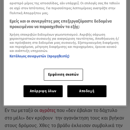
αριστερό μέρος της ιστοσελίδας, εάν υπάρχει]. Οι επιλογές σας θα τεθούν
σε ισχύ στον Ιστότοπος. Για περισσότερες λεπτομέρειες ανατρέξτε στην
Πολιτική Απορρήτου μας.
Εμείς και οι συνεργάτες μας επεξεργαζόμαστε δεδομένα
προκειμένου να παρασχεθούν τα εξής:
Χρήση επακριβών δεδομένων γεωεντοπισμού. Ακριβής σάρωση
χαρακτηριστικών συσκευής για αναγνώριση ταυτότητας. Αποθήκευση ή/
και πρόσβαση στα δεδομένα μιας συσκευής. Εξατομικευμένη διαφήμιση
και περιεχόμενο, μέτρηση διαφήμισης και περιεχομένου, έρευνα κοινού
και ανάπτυξη υπηρεσιών.
Κατάλογος συνεργατών (προμηθευτές)
Δύο προτάσεις για προανακριτική επιτροπή
Εμφάνιση σκοπών
προκειμένου να διερευνηθούν τυχόν ποινικές ευθύνες
του Μάκη Βορίδη και του Λευτέρη Αυγενάκη για την
υπόθεση του
ΟΠΕΚΕΠΕ
κατέθεσαν το ΠΑΣΟΚ και από
Απόρριψη όλων
Αποδοχή
κοινού ΣΥΡΙΖΑ - Νέα Αριστερά
.
Εν τω μεταξύ οι
αγρότες
που «δεν έβαλαν το δάχτυλο
στο μέλι» δεν κρύβουν την αγανάκτηση τους και βγήκαν
στους δρόμους. Χθες το βράδυ έκλεισαν συμβολικά την