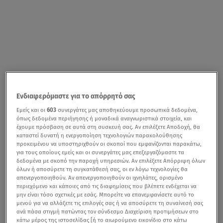
Ενδιαφερόμαστε για το απόρρητό σας
Εμείς και οι
603
συνεργάτες μας αποθηκεύουμε προσωπικά δεδομένα,
όπως δεδομένα περιήγησης ή μοναδικά αναγνωριστικά στοιχεία, και
έχουμε πρόσβαση σε αυτά στη συσκευή σας. Αν επιλέξετε Αποδοχή, θα
καταστεί δυνατή η ενεργοποίηση τεχνολογιών παρακολούθησης
προκειμένου να υποστηριχθούν οι σκοποί που εμφανίζονται παρακάτω,
για τους οποίους εμείς και οι συνεργάτες μας επεξεργαζόμαστε τα
δεδομένα με σκοπό την παροχή υπηρεσιών. Αν επιλέξετε Απόρριψη όλων
όλων ή αποσύρετε τη συγκατάθεσή σας, οι εν λόγω τεχνολογίες θα
απενεργοποιηθούν. Αν απενεργοποιηθούν οι ιχνηλάτες, ορισμένο
περιεχόμενο και κάποιες από τις διαφημίσεις που βλέπετε ενδέχεται να
μην είναι τόσο σχετικές με εσάς. Μπορείτε να επανεμφανίσετε αυτό το
μενού για να αλλάξετε τις επιλογές σας ή να αποσύρετε τη συναίνεσή σας
ανά πάσα στιγμή πατώντας τον σύνδεσμο Διαχείριση προτιμήσεων στο
κάτω μέρος της ιστοσελίδας [ή το αιωρούμενο εικονίδιο στο κάτω