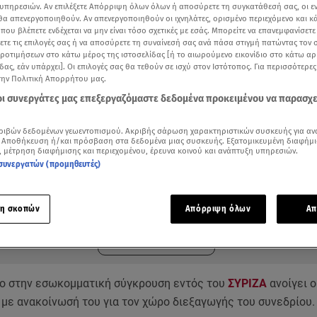
υπηρεσιών. Αν επιλέξετε Απόρριψη όλων όλων ή αποσύρετε τη συγκατάθεσή σας, οι ε
 θα απενεργοποιηθούν. Αν απενεργοποιηθούν οι ιχνηλάτες, ορισμένο περιεχόμενο και κά
 που βλέπετε ενδέχεται να μην είναι τόσο σχετικές με εσάς. Μπορείτε να επανεμφανίσετ
ξετε τις επιλογές σας ή να αποσύρετε τη συναίνεσή σας ανά πάσα στιγμή πατώντας τον
προτιμήσεων στο κάτω μέρος της ιστοσελίδας [ή το αιωρούμενο εικονίδιο στο κάτω α
δας, εάν υπάρχει]. Οι επιλογές σας θα τεθούν σε ισχύ στον Ιστότοπος. Για περισσότερε
την Πολιτική Απορρήτου μας.
 οι συνεργάτες μας επεξεργαζόμαστε δεδομένα προκειμένου να παρασχ
ριβών δεδομένων γεωεντοπισμού. Ακριβής σάρωση χαρακτηριστικών συσκευής για αν
 Αποθήκευση ή/και πρόσβαση στα δεδομένα μιας συσκευής. Εξατομικευμένη διαφήμι
, μέτρηση διαφήμισης και περιεχομένου, έρευνα κοινού και ανάπτυξη υπηρεσιών.
συνεργατών (προμηθευτές)
ότερα άρθρα μας στην αναζήτηση σας
.gr στις επιλογές σας
Δείτε περισσότερα άρθρα μας στα αποτελέσματα αναζήτησης
η σκοπών
Απόρριψη όλων
Απ
Add star.gr on Google
ο στην εσωκομματική σύγκρουση εντός του
ΣΥΡΙΖΑ
ανοίγει 
, με ανακοίνωσή του για τον χώρο διεξαγωγής του συνεδρίου