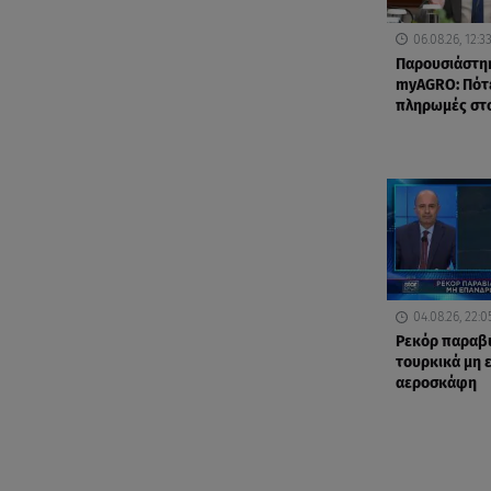
06.08.26, 12:3
Παρουσιάστη
myAGRO: Πότε
πληρωμές στ
04.08.26, 22:0
Ρεκόρ παραβ
τουρκικά μη
αεροσκάφη