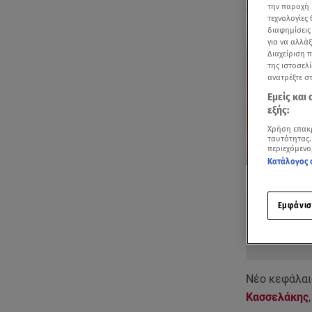
την παροχή 
τεχνολογίες
διαφημίσεις
για να αλλά
Διαχείριση 
της ιστοσελί
ανατρέξτε σ
Εμείς και
εξής:
Χρήση επακ
ταυτότητας.
περιεχόμενο
Κατάλογος 
Δείτε περισσ
Πρόσθηκη star
Εμφάνισ
Νέο κεφάλαι
Κασσελάκης