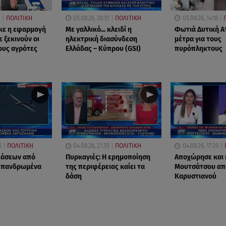
3
ΠΟΛΙΤΙΚΗ
05.08.26, 20:51
ΠΟΛΙΤΙΚΗ
05.08.26, 14:18
κε η εφαρμογή
Με γαλλικό... κλειδί η
Φωτιά Δυτική Ατ
 ξεκινούν οι
ηλεκτρική διασύνδεση
μέτρα για τους
ους αγρότες
Ελλάδας – Κύπρου (GSI)
πυρόπληκτους
5
ΠΟΛΙΤΙΚΗ
04.08.26, 21:35
ΠΟΛΙΤΙΚΗ
04.08.26, 17:20
ιάσεων από
Πυρκαγιές: Η ερημοποίηση
Αποχώρησε και 
 επανδρωμένα
της περιφέρειας καίει τα
Μουτσάτσου απ
δάση
Καρυστιανού