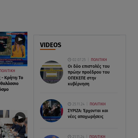
αγνοούμενη - Ξέφυγε από
αστυνομικούς που την
εντόπισαν
07.08.26 , 20:18
Μυστράς: Κρίσιμος για το
VIDEOS
κατηγορητήριο ο χρόνος
θανάτου του 90χρονου
02.07.25
ΠΟΛΙΤΙΚΗ
Οι δύο επιστολές του
ΠΟΛΙΤΙΚΗ
πρώην προέδρου του
 - Κρήτη: Το
ΟΠΕΚΕΠE στην
οθαλάσσιο
κυβέρνηση
όσμο
25.11.24
ΠΟΛΙΤΙΚΗ
ΣΥΡΙΖΑ: Έρχονται και
νέες αποχωρήσεις
21.11.24
ΠΟΛΙΤΙΚΗ