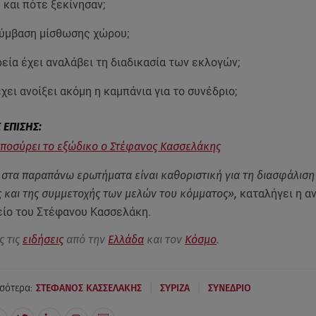
 και πότε ξεκίνησαν;
ύμβαση μίσθωσης χώρου;
ρεία έχει αναλάβει τη διαδικασία των εκλογών;
έχει ανοίξει ακόμη η καμπάνια για το συνέδριο;
Αποσύρει το εξώδικο ο Στέφανος Κασσελάκης
στα παραπάνω ερωτήματα είναι καθοριστική για τη διασφάλιση
 και της συμμετοχής των μελών του κόμματος»,
καταλήγει η α
είο του Στέφανου Κασσελάκη.
ς τις
ειδήσεις
από την
Ελλάδα
και τον
Κόσμο
.
|
|
σότερα:
ΣΤΕΦΑΝΟΣ ΚΑΣΣΕΛΑΚΗΣ
ΣΥΡΙΖΑ
ΣΥΝΕΔΡΙΟ