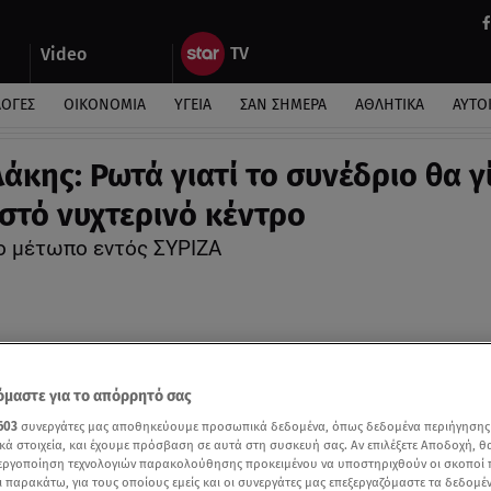
Video
ΛΟΓΕΣ
ΟΙΚΟΝΟΜΙΑ
ΥΓΕΙΑ
ΣΑΝ ΣΗΜΕΡΑ
ΑΘΛΗΤΙΚΑ
ΑΥΤΟ
άκης: Ρωτά γιατί το συνέδριο θα γί
ιστό νυχτερινό κέντρο
έο μέτωπο εντός ΣΥΡΙΖΑ
μαστε για το απόρρητό σας
603
συνεργάτες μας αποθηκεύουμε προσωπικά δεδομένα, όπως δεδομένα περιήγησης
κά στοιχεία, και έχουμε πρόσβαση σε αυτά στη συσκευή σας. Αν επιλέξετε Αποδοχή, θ
νεργοποίηση τεχνολογιών παρακολούθησης προκειμένου να υποστηριχθούν οι σκοποί
ι παρακάτω, για τους οποίους εμείς και οι συνεργάτες μας επεξεργαζόμαστε τα δεδομέ