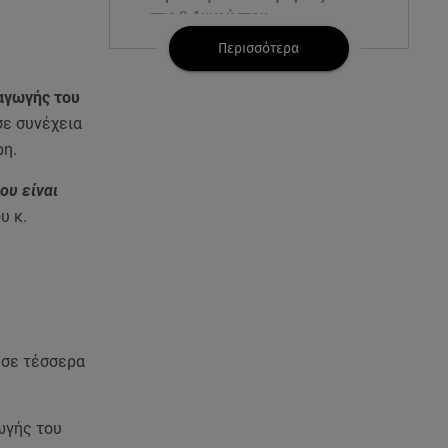
στις 8 Αυγούστου
Περισσότερα
07.08.26 , 22:40
Χανιά: Φίδι δάγκωσε 13χρονο σε
αγωγής του
παραλία
σε συνέχεια
ρη.
07.08.26 , 22:05
Φωτιές: Στάχτη Το Πράσινο
ου είναι
Στολίδι Της Δυτικής Αττικής
υ κ.
07.08.26 , 21:50
«Συμφωνία της Μέκκας» για
Τουρκία – Σαουδική Αραβία -
Πακιστάν
 σε τέσσερα
07.08.26 , 21:50
Καιρός: Έρχονται ξανά 40άρια -
Σε ποιες περιοχές
ωγής του