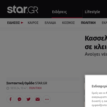
Αθλητικά
Quiz
Ειδήσεις
Lifestyle
Αυτοκίνητο
ΕΙΔΗΣΕΙΣ
ΚΑΙΡΟΣ
ΕΛΛΑΔΑ
ΚΟΣΜΟΣ
ΠΟΛΙΤΙΚΗ
ΕΚ
Κασσελ
σε κλε
Ανοίγει ν
Συντακτική Ομάδα
STAR.GR
Ενδιαφερό
18.10.24, 10:47
ΠΟΛΙΤΙΚΗ
Εμείς και οι
αναγνωριστι
δυνατή η ε
εμφανίζοντα