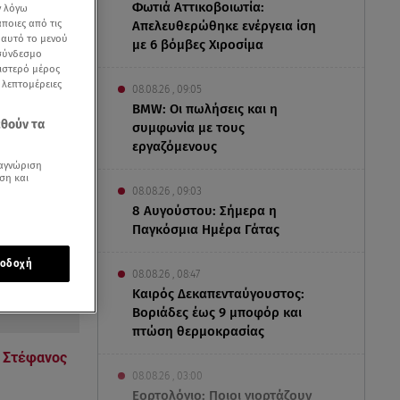
Φωτιά Αττικοβοιωτία:
ν λόγω
ποιες από τις
Απελευθερώθηκε ενέργεια ίση
ε αυτό το μενού
με 6 βόμβες Χιροσίμα
 σύνδεσμο
ριστερό μέρος
ς λεπτομέρειες
08.08.26 , 09:05
BMW: Οι πωλήσεις και η
εθούν τα
συμφωνία με τους
εργαζόμενους
αγνώριση
ση και
08.08.26 , 09:03
8 Αυγούστου: Σήμερα η
Παγκόσμια Ημέρα Γάτας
οδοχή
08.08.26 , 08:47
Καιρός Δεκαπενταύγουστος:
Βοριάδες έως 9 μποφόρ και
πτώση θερμοκρασίας
ο
Στέφανος
08.08.26 , 03:00
.
Εορτολόγιο: Ποιοι γιορτάζουν