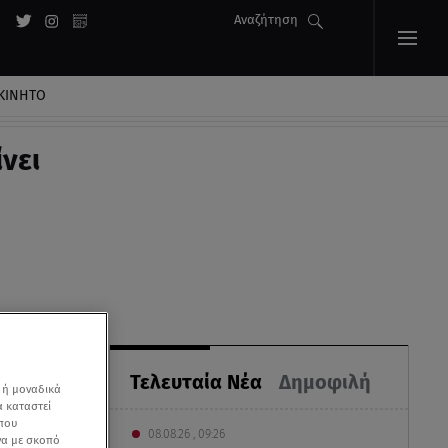
Αναζήτηση
ΚΙΝΗΤΟ
νει
Τελευταία Νέα
Δημοφιλή
 ή μοναδικά
α καταστεί
 που
08.08.26 , 09:26
να με σκοπό