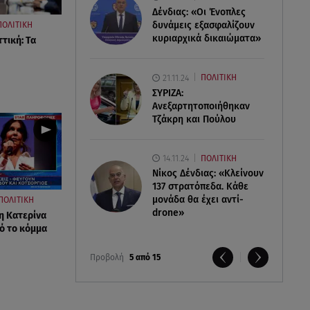
Δένδιας: «Οι Ένοπλες
δυνάμεις εξασφαλίζουν
ΠΟΛΙΤΙΚΗ
κυριαρχικά δικαιώματα»
τική: Τα
21.11.24
ΠΟΛΙΤΙΚΗ
ΣΥΡΙΖΑ:
Ανεξαρτητοποιήθηκαν
Τζάκρη και Πούλου
14.11.24
ΠΟΛΙΤΙΚΗ
Νίκος Δένδιας: «Κλείνουν
137 στρατόπεδα. Kάθε
μονάδα θα έχει αντί-
ΠΟΛΙΤΙΚΗ
drone»
η Κατερίνα
ό το κόμμα
Προβολή
5 από 15