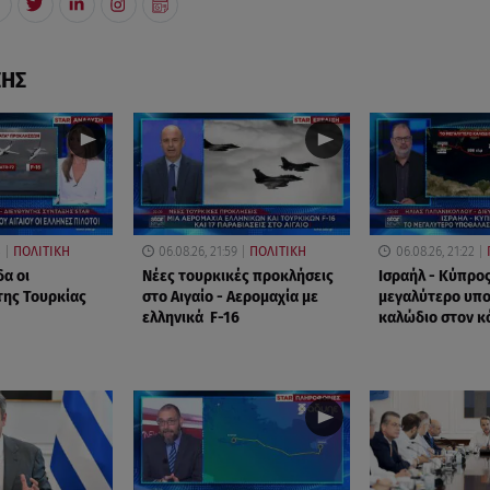
ΣΗΣ
3
ΠΟΛΙΤΙΚΗ
06.08.26, 21:59
ΠΟΛΙΤΙΚΗ
06.08.26, 21:22
δα οι
Νέες τουρκικές προκλήσεις
Ισραήλ - Κύπρος
της Τουρκίας
στο Αιγαίο - Αερομαχία με
μεγαλύτερο υπ
ελληνικά F-16
καλώδιο στον κ