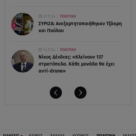
06.08.26 , 20:25
Πώς επικοινωνούν τα ελικόπτερα στη φωτιά και
21.11.24
ΠΟΛΙΤΙΚΗ
ο ρόλος του «συνδέσμου»
ΣΥΡΙΖΑ: Ανεξαρτητοποιήθηκαν Τζάκρη
και Πούλου
14.11.24
ΠΟΛΙΤΙΚΗ
Νίκος Δένδιας: «Κλείνουν 137
στρατόπεδα. Kάθε μονάδα θα έχει
αντί-drone»
ΕΙΔΗΣΕΙΣ
ΚΑΙΡΟΣ
ΕΛΛΑΔΑ
ΚΟΣΜΟΣ
ΠΟΛΙΤΙΚΗ
ΕΚΛΟΓ