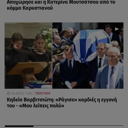
Αποχώρησε και η Κατερίνα Μουτσάτσου από το
κόμμα Καρυστιανού
04.08.26, 14:04
ΠΟΛΙΤΙΚΗ
Κηδεία Βαρβιτσιώτη: «Ράγισε» καρδιές η εγγονή
του - «Μου λείπεις πολύ»