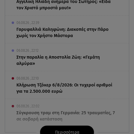
Αγγελική Ηλιάδη ανήμερα του Σωτήρος: «Είδα
τον Χριστό μπροστά μου!»
06.08.26 , 22:39
Γαρυφαλλιά Καληφώνη: Διακοπές στην Πάρο
χωρίς τον Χρήστο Μάστορα
06.08.26 , 22:12
Στην παραλία η Αποστολία Ζώη: «Γεμάτη
αλμύρα»
06.08.26 , 22:10
Κλήρωση Τζόκερ 6/8/2026: Οι τυχεροί αριθμοί
για τα 2.500.000 ευρώ
06.08.26 , 22:02
Σύγκρουση τραμ στη Γερμανία: 25 τραυματίες, 7
σε σοβαρή κατάσταση
Περισσότερα
06.08.26 , 21:59