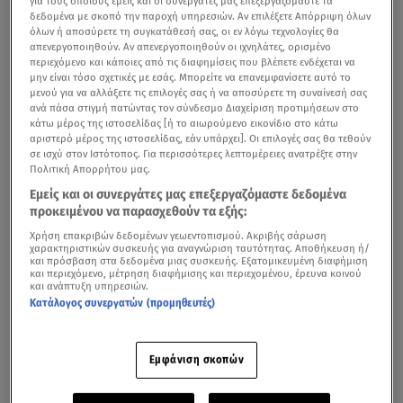
για τους οποίους εμείς και οι συνεργάτες μας επεξεργαζόμαστε τα
δεδομένα με σκοπό την παροχή υπηρεσιών. Αν επιλέξετε Απόρριψη όλων
όλων ή αποσύρετε τη συγκατάθεσή σας, οι εν λόγω τεχνολογίες θα
απενεργοποιηθούν. Αν απενεργοποιηθούν οι ιχνηλάτες, ορισμένο
περιεχόμενο και κάποιες από τις διαφημίσεις που βλέπετε ενδέχεται να
μην είναι τόσο σχετικές με εσάς. Μπορείτε να επανεμφανίσετε αυτό το
μενού για να αλλάξετε τις επιλογές σας ή να αποσύρετε τη συναίνεσή σας
ανά πάσα στιγμή πατώντας τον σύνδεσμο Διαχείριση προτιμήσεων στο
κάτω μέρος της ιστοσελίδας [ή το αιωρούμενο εικονίδιο στο κάτω
αριστερό μέρος της ιστοσελίδας, εάν υπάρχει]. Οι επιλογές σας θα τεθούν
Η συνέντευξη του Στέφανου Κασσελάκη στο κεντρικό δελτίο ειδήσεων
σε ισχύ στον Ιστότοπος. Για περισσότερες λεπτομέρειες ανατρέξτε στην
Πολιτική Απορρήτου μας.
του Star και τη Μάρα Ζαχαρέα
Εμείς και οι συνεργάτες μας επεξεργαζόμαστε δεδομένα
προκειμένου να παρασχεθούν τα εξής:
Tην πρώτη του τηλεοπτική συνέντευξη παραχώρησε ο
Χρήση επακριβών δεδομένων γεωεντοπισμού. Ακριβής σάρωση
Στέφανος Κασσελάκης
, μετά την απόφαση της
χαρακτηριστικών συσκευής για αναγνώριση ταυτότητας. Αποθήκευση ή/
και πρόσβαση στα δεδομένα μιας συσκευής. Εξατομικευμένη διαφήμιση
Κεντρικής Επιτροπής του
ΣΥΡΙΖΑ
να τον εξαιρέσει από
και περιεχόμενο, μέτρηση διαφήμισης και περιεχομένου, έρευνα κοινού
τη διαδικασία εκλογής αρχηγού, στο
κεντρικό δελτίο
και ανάπτυξη υπηρεσιών.
Κατάλογος συνεργατών (προμηθευτές)
ειδήσεων του Star
και τη
Μάρα Ζαχαρέα
.
Ξεκινώντας τη συνέντευξη ο κ. Κασσελάκης διευκρίνισε
Εμφάνιση σκοπών
σχετικά με τις καταγγελίες ότι υποστηρικτές του
εξαπέλυσαν φραστικές επιθέσεις κατά δημοσιογράφων