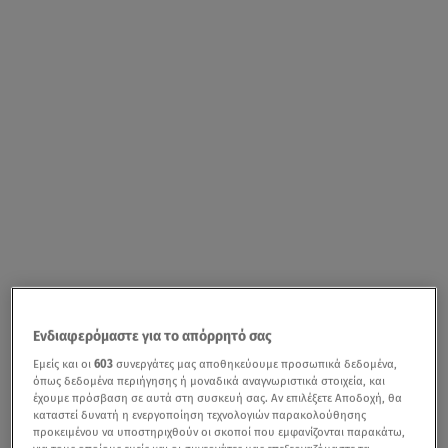
Ενδιαφερόμαστε για το απόρρητό σας
Εμείς και οι
603
συνεργάτες μας αποθηκεύουμε προσωπικά δεδομένα,
όπως δεδομένα περιήγησης ή μοναδικά αναγνωριστικά στοιχεία, και
έχουμε πρόσβαση σε αυτά στη συσκευή σας. Αν επιλέξετε Αποδοχή, θα
καταστεί δυνατή η ενεργοποίηση τεχνολογιών παρακολούθησης
προκειμένου να υποστηριχθούν οι σκοποί που εμφανίζονται παρακάτω,