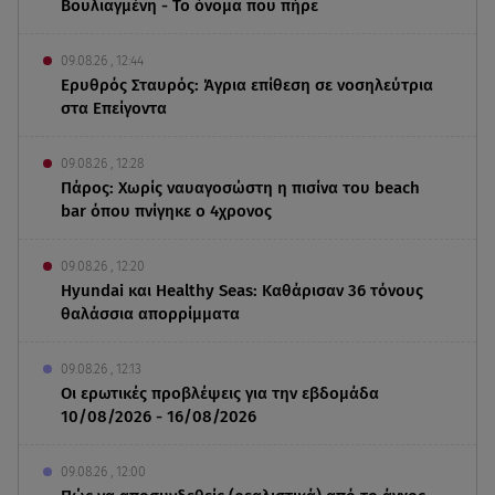
Βουλιαγμένη - Το όνομα που πήρε
09.08.26 , 12:44
Ερυθρός Σταυρός: Άγρια επίθεση σε νοσηλεύτρια
στα Επείγοντα
09.08.26 , 12:28
Πάρος: Χωρίς ναυαγοσώστη η πισίνα του beach
bar όπου πνίγηκε ο 4χρονος
09.08.26 , 12:20
Hyundai και Healthy Seas: Καθάρισαν 36 τόνους
θαλάσσια απορρίμματα
09.08.26 , 12:13
Οι ερωτικές προβλέψεις για την εβδομάδα
10/08/2026 - 16/08/2026
09.08.26 , 12:00