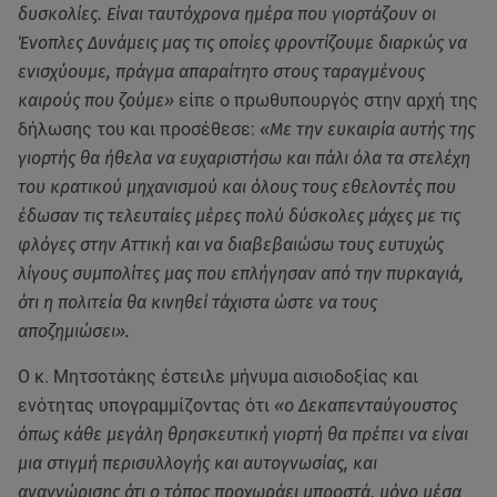
δυσκολίες. Είναι ταυτόχρονα ημέρα που γιορτάζουν οι
Ένοπλες Δυνάμεις μας τις οποίες φροντίζουμε διαρκώς να
ενισχύουμε, πράγμα απαραίτητο στους ταραγμένους
καιρούς που ζούμε»
είπε ο πρωθυπουργός στην αρχή της
δήλωσης του και προσέθεσε:
«Με την ευκαιρία αυτής της
γιορτής θα ήθελα να ευχαριστήσω και πάλι όλα τα στελέχη
του κρατικού μηχανισμού και όλους τους εθελοντές που
έδωσαν τις τελευταίες μέρες πολύ δύσκολες μάχες με τις
φλόγες στην Αττική και να διαβεβαιώσω τους ευτυχώς
λίγους συμπολίτες μας που επλήγησαν από την πυρκαγιά,
ότι η πολιτεία θα κινηθεί τάχιστα ώστε να τους
αποζημιώσει».
Ο κ. Μητσοτάκης έστειλε μήνυμα αισιοδοξίας και
ενότητας υπογραμμίζοντας ότι
«ο Δεκαπενταύγουστος
όπως κάθε μεγάλη θρησκευτική γιορτή θα πρέπει να είναι
μια στιγμή περισυλλογής και αυτογνωσίας, και
αναγνώρισης ότι ο τόπος προχωράει μπροστά, μόνο μέσα