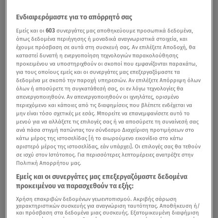
Ενδιαφερόμαστε για το απόρρητό σας
Εμείς και οι
603
συνεργάτες μας αποθηκεύουμε προσωπικά δεδομένα,
όπως δεδομένα περιήγησης ή μοναδικά αναγνωριστικά στοιχεία, και
έχουμε πρόσβαση σε αυτά στη συσκευή σας. Αν επιλέξετε Αποδοχή, θα
καταστεί δυνατή η ενεργοποίηση τεχνολογιών παρακολούθησης
προκειμένου να υποστηριχθούν οι σκοποί που εμφανίζονται παρακάτω,
για τους οποίους εμείς και οι συνεργάτες μας επεξεργαζόμαστε τα
δεδομένα με σκοπό την παροχή υπηρεσιών. Αν επιλέξετε Απόρριψη όλων
όλων ή αποσύρετε τη συγκατάθεσή σας, οι εν λόγω τεχνολογίες θα
απενεργοποιηθούν. Αν απενεργοποιηθούν οι ιχνηλάτες, ορισμένο
περιεχόμενο και κάποιες από τις διαφημίσεις που βλέπετε ενδέχεται να
μην είναι τόσο σχετικές με εσάς. Μπορείτε να επανεμφανίσετε αυτό το
μενού για να αλλάξετε τις επιλογές σας ή να αποσύρετε τη συναίνεσή σας
ανά πάσα στιγμή πατώντας τον σύνδεσμο Διαχείριση προτιμήσεων στο
κάτω μέρος της ιστοσελίδας [ή το αιωρούμενο εικονίδιο στο κάτω
αριστερό μέρος της ιστοσελίδας, εάν υπάρχει]. Οι επιλογές σας θα τεθούν
σε ισχύ στον Ιστότοπος. Για περισσότερες λεπτομέρειες ανατρέξτε στην
Πολιτική Απορρήτου μας.
Εμείς και οι συνεργάτες μας επεξεργαζόμαστε δεδομένα
προκειμένου να παρασχεθούν τα εξής:
Χρήση επακριβών δεδομένων γεωεντοπισμού. Ακριβής σάρωση
χαρακτηριστικών συσκευής για αναγνώριση ταυτότητας. Αποθήκευση ή/
και πρόσβαση στα δεδομένα μιας συσκευής. Εξατομικευμένη διαφήμιση