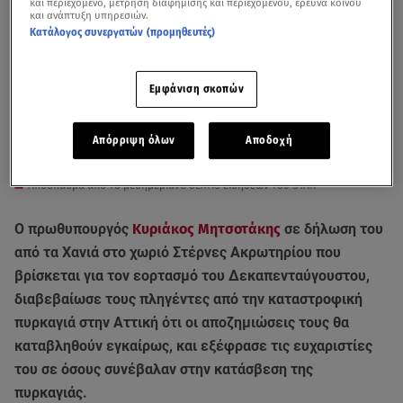
και περιεχόμενο, μέτρηση διαφήμισης και περιεχομένου, έρευνα κοινού
και ανάπτυξη υπηρεσιών.
Κατάλογος συνεργατών (προμηθευτές)
Εμφάνιση σκοπών
Απόρριψη όλων
Αποδοχή
Απόσπασμα από το μεσημεριανό δελτίο ειδήσεων του STAR
Ο πρωθυπουργός
Κυριάκος Μητσοτάκης
σε δήλωση του
από τα Χανιά στο χωριό Στέρνες Ακρωτηρίου που
βρίσκεται για τον εορτασμό του Δεκαπενταύγουστου,
διαβεβαίωσε τους πληγέντες από την καταστροφική
πυρκαγιά στην Αττική ότι οι αποζημιώσεις τους θα
καταβληθούν εγκαίρως, και εξέφρασε τις ευχαριστίες
του σε όσους συνέβαλαν στην κατάσβεση της
πυρκαγιάς.