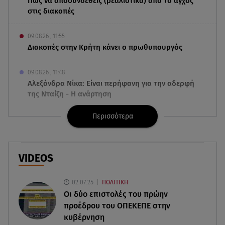
Πώς να αποσυνδεθείς (ρεαλιστικά) από το άγχος
στις διακοπές
09.08.26 , 11:55
Διακοπές στην Κρήτη κάνει ο πρωθυπουργός
09.08.26 , 11:48
Αλεξάνδρα Νίκα: Είναι περήφανη για την αδερφή
της Νταίζη - Η ανάρτηση
Περισσότερα
09.08.26 , 11:38
Κόσοβο: Βουλευτές πέταξαν αυγά στον
υπηρεσιακό πρωθυπουργό
VIDEOS
09.08.26 , 11:23
Μεθυσμένη οδηγός σκότωσε νύφη τη μέρα του
02.07.25
ΠΟΛΙΤΙΚΗ
γάμου της
Οι δύο επιστολές του πρώην
προέδρου του ΟΠΕΚΕΠE στην
09.08.26 , 11:12
κυβέρνηση
Αλέξανδρος Τσουβέλας για Εύα Καρύδη: «Θα το