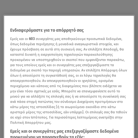
Ενδιαφερόμαστε για το απόρρητό σας
Εμείς και οι
603
συνεργάτες μας αποθηκεύουμε προσωπικά δεδομένα,
όπως δεδομένα περιήγησης ή μοναδικά αναγνωριστικά στοιχεία, και
έχουμε πρόσβαση σε αυτά στη συσκευή σας. Αν επιλέξετε Αποδοχή, θα
καταστεί δυνατή η ενεργοποίηση τεχνολογιών παρακολούθησης
προκειμένου να υποστηριχθούν οι σκοποί που εμφανίζονται παρακάτω,
για τους οποίους εμείς και οι συνεργάτες μας επεξεργαζόμαστε τα
δεδομένα με σκοπό την παροχή υπηρεσιών. Αν επιλέξετε Απόρριψη όλων
όλων ή αποσύρετε τη συγκατάθεσή σας, οι εν λόγω τεχνολογίες θα
απενεργοποιηθούν. Αν απενεργοποιηθούν οι ιχνηλάτες, ορισμένο
περιεχόμενο και κάποιες από τις διαφημίσεις που βλέπετε ενδέχεται να
μην είναι τόσο σχετικές με εσάς. Μπορείτε να επανεμφανίσετε αυτό το
μενού για να αλλάξετε τις επιλογές σας ή να αποσύρετε τη συναίνεσή σας
ανά πάσα στιγμή πατώντας τον σύνδεσμο Διαχείριση προτιμήσεων στο
κάτω μέρος της ιστοσελίδας [ή το αιωρούμενο εικονίδιο στο κάτω
αριστερό μέρος της ιστοσελίδας, εάν υπάρχει]. Οι επιλογές σας θα τεθούν
σε ισχύ στον Ιστότοπος. Για περισσότερες λεπτομέρειες ανατρέξτε στην
Πολιτική Απορρήτου μας.
Εμείς και οι συνεργάτες μας επεξεργαζόμαστε δεδομένα
προκειμένου να παρασχεθούν τα εξής: