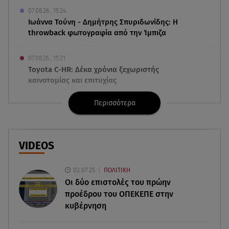
07.08.26 , 15:24
Ιωάννα Τούνη - Δημήτρης Σπυριδωνίδης: Η
throwback φωτογραφία από την Ίμπιζα
07.08.26 , 15:21
Toyota C-HR: Δέκα χρόνια ξεχωριστής
καινοτομίας και επιτυχίας
Περισσότερα
07.08.26 , 15:09
Τροχαίο Σέρρες: «Δεν πρόλαβα να κάνω κάτι κι
έπεσε πάνω μου»
VIDEOS
07.08.26 , 14:49
Πέθανε η δημοσιογράφος και πρώην σύζυγος
02.07.25
ΠΟΛΙΤΙΚΗ
του Βασίλη Χιώτη, Χριστίνα Πιτουρά
Οι δύο επιστολές του πρώην
προέδρου του ΟΠΕΚΕΠE στην
07.08.26 , 14:44
κυβέρνηση
Στεφανίδου: «Κόβει» την ανάσα με το σώμα της -
Οι πόζες με μαγιό