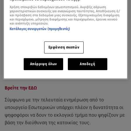
Χρήση επακριβών δεδομένων γεωεντοπισμού. Ακριβής σάρωση
χαρακτηριστικών συσκευής για αναγνώριση ταυτότητας. Αποθήκευση ή/
και πρόσβαση στα δεδομένα μιας συσκευής. Εξατομικευμένη διαφήμιση
και περιεχόμενο, μέτρηση διαφήμισης και περιεχομένου, έρευνα κοινού
και ανάπτυξη υπηρεσιών.
Κατάλογος συνεργατών (προμηθευτές)
Βίντεο αρχείου από το δελτίο ειδήσεων του STAR
Εμφάνιση σκοπών
Η ψηφιακή πλατφόρμα του Υπουργείου Εσωτερικών
που σε βοηθά να βρεις σε ποιο εκλογικό κέντρο
Απόρριψη όλων
Αποδοχή
ψηφίζεις στις
Ευρωεκλογές
της 9ης Ιουνίου τέθηκε σε
λειτουργία.
Βρείτε την ΕΔΩ
Σύμφωνα με την τελευταία ενημέρωση από το
υπουργείο Εσωτερικών υπάρχει πλέον η δυνατότητα οι
ψηφοφόροι να δουν το εκλογικό τμήμα που ψηφίζουν με
βάση την διεύθυνση της κατοικίας τους.