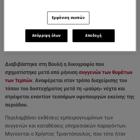
Εμφάνιση σκοπών
Απόρριψη όλων
Αποδοχή
Διαβιβάστηκε στη Βουλή η δικογραφία που
σχηματίστηκε μετά από μήνυση
συγγενών των θυμάτων
των Τεμπών
. Αναφέρεται στον τρόπο διαχείρισης του
τόπου του δυστυχήματος μετά τη «μαύρη» νύχτα και
στρέφεται εναντίον τεσσάρων υφυπουργών εκείνης της
περιόδου.
Περιλαμβάνει εκθέσεις εμπειρογνωμόνων των
συγγενών και καταθέσεις υπηρεσιακών παραγόντων.
Μηνύονται ο Χρήστος Τριαντόπουλος, που τότε ήταν