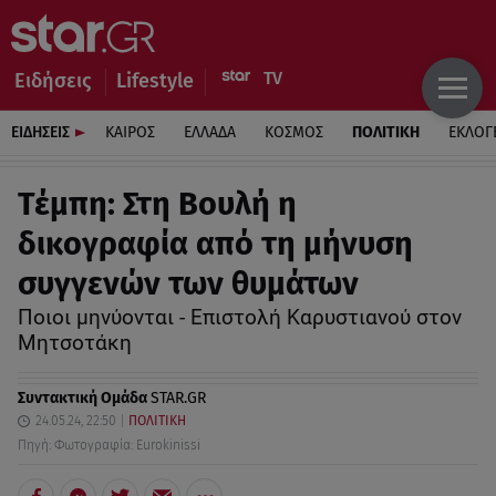
Ειδήσεις
Lifestyle
ΕΙΔΗΣΕΙΣ
ΚΑΙΡΟΣ
ΕΛΛΑΔΑ
ΚΟΣΜΟΣ
ΠΟΛΙΤΙΚΗ
ΕΚΛΟΓ
Τέμπη: Στη Βουλή η
δικογραφία από τη μήνυση
συγγενών των θυμάτων
Ποιοι μηνύονται - Επιστολή Καρυστιανού στον
Μητσοτάκη
Συντακτική Ομάδα
STAR.GR
24.05.24, 22:50
ΠΟΛΙΤΙΚΗ
Πηγή: Φωτογραφία: Eurokinissi