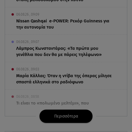
06.08.26 , 09:09
Nissan Qashqai e-POWER: Ρεκόρ Guinness για
την αυτονομία του
06.08.26 , 09:07
Λάμπρος Κωνσταντάρας: «Τα πρώτα μου
γενέθλια που δεν θα με πάρεις τηλέφωνο»
06.08.26 , 09:03
Μαρία Κάλλας: Όταν η ντίβα της όπερας μίλησε
σπαστά ελληνικά στο ραδιόφωνο
06.08.26 , 08:58
Τι είναι το «πολωμένο μελτέμι», που
τροφοδότησε τις φωτιές σε Αττικοβοιωτία
Περισσότερα
06.08.26 , 08:35
Μυστράς: «Είχε παραπλανήσει ακόμη και την