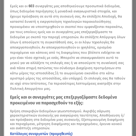
Εμείς και οι
603
συνεργάτες μας αποθηκεύουμε προσωπικά δεδομένα,
όπως δεδομένα περιήγησης ή μοναδικά αναγνωριστικά στοιχεία, και
έχουμε πρόσβαση σε αυτά στη συσκευή σας. Αν επιλέξετε Αποδοχή, θα
καταστεί δυνατή η ενεργοποίηση τεχνολογιών παρακολούθησης
προκειμένου να υποστηριχθούν οι σκοποί που εμφανίζονται παρακάτω,
για τους οποίους εμείς και οι συνεργάτες μας επεξεργαζόμαστε τα
δεδομένα με σκοπό την παροχή υπηρεσιών. Αν επιλέξετε Απόρριψη όλων
όλων ή αποσύρετε τη συγκατάθεσή σας, οι εν λόγω τεχνολογίες θα
απενεργοποιηθούν. Αν απενεργοποιηθούν οι ιχνηλάτες, ορισμένο
περιεχόμενο και κάποιες από τις διαφημίσεις που βλέπετε ενδέχεται να
μην είναι τόσο σχετικές με εσάς. Μπορείτε να επανεμφανίσετε αυτό το
μενού για να αλλάξετε τις επιλογές σας ή να αποσύρετε τη συναίνεσή σας
ανά πάσα στιγμή πατώντας τον σύνδεσμο Διαχείριση προτιμήσεων στο
κάτω μέρος της ιστοσελίδας [ή το αιωρούμενο εικονίδιο στο κάτω
αριστερό μέρος της ιστοσελίδας, εάν υπάρχει]. Οι επιλογές σας θα τεθούν
σε ισχύ στον Ιστότοπος. Για περισσότερες λεπτομέρειες ανατρέξτε στην
Πολιτική Απορρήτου μας.
Εμείς και οι συνεργάτες μας επεξεργαζόμαστε δεδομένα
προκειμένου να παρασχεθούν τα εξής:
Χρήση επακριβών δεδομένων γεωεντοπισμού. Ακριβής σάρωση
χαρακτηριστικών συσκευής για αναγνώριση ταυτότητας. Αποθήκευση ή/
και πρόσβαση στα δεδομένα μιας συσκευής. Εξατομικευμένη διαφήμιση
και περιεχόμενο, μέτρηση διαφήμισης και περιεχομένου, έρευνα κοινού
και ανάπτυξη υπηρεσιών.
Κατάλογος συνεργατών (προμηθευτές)