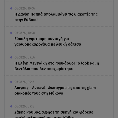
06.08.26 , 10:06
Η Δανάη Παππά απολαμβάνει τις διακοπές της
στην Εύβοια!
06.08.26 , 10:00
Eύκολη νηστίσιμη συνταγή για
γαριδομακαρονάδα με λευκή σάλτσα
06.08.26 , 09:56
Η Ελένη Μενεγάκη στο Φισκάρδο! Το look και η
βεντάλια που δεν αποχωρίστηκε
06.08.26 , 09:17
Λιάγκας - Αντωνά: Φωτογραφίες από τις glam
διακοπές τους στη Μύκονο
06.08.26 , 09:13
Σάκης Ρουβάς: Άφησε τη σκηνή και φόρεσε
στολή μελισσοκόμου στην Κύθνο