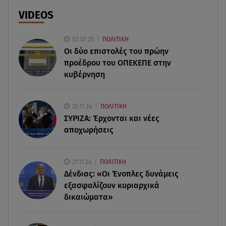
αδελφή του ο 55χρονος»
VIDEOS
06.08.26 , 08:17
02.07.25
ΠΟΛΙΤΙΚΗ
Κατερίνα Καινούργιου: «Γίναμε 4 μηνών» – Η
Οι δύο επιστολές του πρώην
ανάρτηση για τη μικρή Ξένια
προέδρου του ΟΠΕΚΕΠE στην
κυβέρνηση
06.08.26 , 07:51
Κυψέλη: Ληστεία ή ερωτική απόρριψη εξετάζει η
ΕΛ.ΑΣ για τη δολοφονία
25.11.24
ΠΟΛΙΤΙΚΗ
ΣΥΡΙΖΑ: Έρχονται και νέες
06.08.26 , 07:50
αποχωρήσεις
Θεοδωρίδου: «Είσαι η καλύτερη μαμά του
κόσμου» – Το βίντεο που έγινε viral
21.11.24
ΠΟΛΙΤΙΚΗ
Δένδιας: «Οι Ένοπλες δυνάμεις
06.08.26 , 07:29
Φωτιά τώρα στη Σητεία - Ήχησε το 112
εξασφαλίζουν κυριαρχικά
δικαιώματα»
06.08.26 , 03:00
Εορτολόγιο: Ποιοι γιορτάζουν στις 6 Αυγούστου