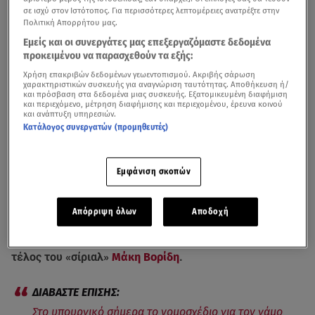
σε ισχύ στον Ιστότοπος. Για περισσότερες λεπτομέρειες ανατρέξτε στην
Πολιτική Απορρήτου μας.
Εμείς και οι συνεργάτες μας επεξεργαζόμαστε δεδομένα
προκειμένου να παρασχεθούν τα εξής:
Χρήση επακριβών δεδομένων γεωεντοπισμού. Ακριβής σάρωση
χαρακτηριστικών συσκευής για αναγνώριση ταυτότητας. Αποθήκευση ή/
και πρόσβαση στα δεδομένα μιας συσκευής. Εξατομικευμένη διαφήμιση
και περιεχόμενο, μέτρηση διαφήμισης και περιεχομένου, έρευνα κοινού
και ανάπτυξη υπηρεσιών.
Κατάλογος συνεργατών (προμηθευτές)
Η συνεδρίαση του
Υπουργικού Συμβουλίου
στην οποία
αποφασίσθηκε οριστικά να προωθηθεί προς ψήφιση το
νομοσχέδιο για τον
γάμο ομόφυλων ζευγαριών
έχει
Εμφάνιση σκοπών
πλούσιο παρασκήνιο, καθώς πίσω από τις κλειστές
πόρτες έγιναν αρκετοί διάλογοι. Ο Γιώργος Ευγενίδης
Απόρριψη όλων
Αποδοχή
αναφέρθηκε στο κεντρικό δελτίο ειδήσεων του Star με
τη Μάρα Ζαχαρέα στις τελευταίες πληροφορίες και στο
τέλος του «σίριαλ»
Μάκη Βορίδη
.
Στο υπουργικό σήμερα το νομοσχέδιο για τον γάμο