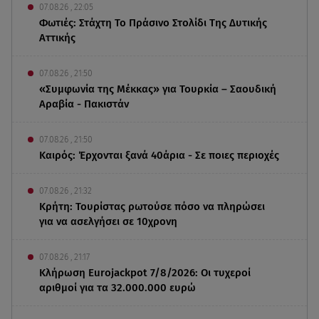
07.08.26 , 22:05
Φωτιές: Στάχτη Το Πράσινο Στολίδι Της Δυτικής
Αττικής
07.08.26 , 21:50
«Συμφωνία της Μέκκας» για Τουρκία – Σαουδική
Αραβία - Πακιστάν
07.08.26 , 21:50
Καιρός: Έρχονται ξανά 40άρια - Σε ποιες περιοχές
07.08.26 , 21:32
Κρήτη: Τουρίστας ρωτούσε πόσο να πληρώσει
για να ασελγήσει σε 10χρονη
07.08.26 , 21:17
Κλήρωση Eurojackpot 7/8/2026: Οι τυχεροί
αριθμοί για τα 32.000.000 ευρώ