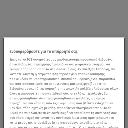
Ενδιαφερόμαστε για το απόρρητό σας
Εμείς και οι
603
συνεργάτες μας αποθηκεύουμε προσωπικά δεδομένα,
όπως δεδομένα περιήγησης ή μοναδικά αναγνωριστικά στοιχεία, και
έχουμε πρόσβαση σε αυτά στη συσκευή σας. Αν επιλέξετε Αποδοχή, θα
καταστεί δυνατή η ενεργοποίηση τεχνολογιών παρακολούθησης
προκειμένου να υποστηριχθούν οι σκοποί που εμφανίζονται παρακάτω,
για τους οποίους εμείς και οι συνεργάτες μας επεξεργαζόμαστε τα
δεδομένα με σκοπό την παροχή υπηρεσιών. Αν επιλέξετε Απόρριψη όλων
όλων ή αποσύρετε τη συγκατάθεσή σας, οι εν λόγω τεχνολογίες θα
απενεργοποιηθούν. Αν απενεργοποιηθούν οι ιχνηλάτες, ορισμένο
περιεχόμενο και κάποιες από τις διαφημίσεις που βλέπετε ενδέχεται να
μην είναι τόσο σχετικές με εσάς. Μπορείτε να επανεμφανίσετε αυτό το
μενού για να αλλάξετε τις επιλογές σας ή να αποσύρετε τη συναίνεσή σας
ανά πάσα στιγμή πατώντας τον σύνδεσμο Διαχείριση προτιμήσεων στο
κάτω μέρος της ιστοσελίδας [ή το αιωρούμενο εικονίδιο στο κάτω
αριστερό μέρος της ιστοσελίδας, εάν υπάρχει]. Οι επιλογές σας θα τεθούν