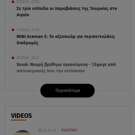
07.08.26 , 21:03
Σε τρία επίπεδα οι παραβιάσεις της Τουρκίας στο
Αιγαίο
07.08.26 , 21:00
MINI Aceman E: Τα αξεσουάρ για περιπετειώδεις
διαδρομές
07.08.26 , 20:47
Χανιά: Νεκρή βρέθηκε αγνοούμενη - Ξέφυγε από
αστυνομικούς που την εντόπισαν
07.08.26 , 20:18
Περισσότερα
Μυστράς: Κρίσιμος για το κατηγορητήριο ο
χρόνος θανάτου του 90χρονου
07.08.26 , 20:13
VIDEOS
Κυψέλη: Tι βρέθηκε στο διαμέρισμα της
38χρονης Λίζα
02.07.25
ΠΟΛΙΤΙΚΗ