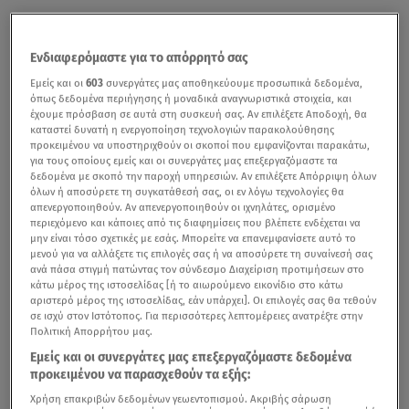
Ενδιαφερόμαστε για το απόρρητό σας
Εμείς και οι
603
συνεργάτες μας αποθηκεύουμε προσωπικά δεδομένα,
όπως δεδομένα περιήγησης ή μοναδικά αναγνωριστικά στοιχεία, και
έχουμε πρόσβαση σε αυτά στη συσκευή σας. Αν επιλέξετε Αποδοχή, θα
καταστεί δυνατή η ενεργοποίηση τεχνολογιών παρακολούθησης
προκειμένου να υποστηριχθούν οι σκοποί που εμφανίζονται παρακάτω,
για τους οποίους εμείς και οι συνεργάτες μας επεξεργαζόμαστε τα
δεδομένα με σκοπό την παροχή υπηρεσιών. Αν επιλέξετε Απόρριψη όλων
όλων ή αποσύρετε τη συγκατάθεσή σας, οι εν λόγω τεχνολογίες θα
απενεργοποιηθούν. Αν απενεργοποιηθούν οι ιχνηλάτες, ορισμένο
περιεχόμενο και κάποιες από τις διαφημίσεις που βλέπετε ενδέχεται να
μην είναι τόσο σχετικές με εσάς. Μπορείτε να επανεμφανίσετε αυτό το
μενού για να αλλάξετε τις επιλογές σας ή να αποσύρετε τη συναίνεσή σας
ανά πάσα στιγμή πατώντας τον σύνδεσμο Διαχείριση προτιμήσεων στο
κάτω μέρος της ιστοσελίδας [ή το αιωρούμενο εικονίδιο στο κάτω
αριστερό μέρος της ιστοσελίδας, εάν υπάρχει]. Οι επιλογές σας θα τεθούν
σε ισχύ στον Ιστότοπος. Για περισσότερες λεπτομέρειες ανατρέξτε στην
Πολιτική Απορρήτου μας.
Εμείς και οι συνεργάτες μας επεξεργαζόμαστε δεδομένα
προκειμένου να παρασχεθούν τα εξής:
Χρήση επακριβών δεδομένων γεωεντοπισμού. Ακριβής σάρωση