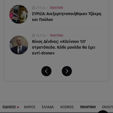
Σαμοθράκη: Συγκλονιστική διάσωση 15χρονης
21.11.24
ΠΟΛΙΤΙΚΗ
από δύσβατο φαράγγι
ΣΥΡΙΖΑ: Ανεξαρτητοποιήθηκαν Τζάκρη
και Πούλου
14.11.24
ΠΟΛΙΤΙΚΗ
Νίκος Δένδιας: «Κλείνουν 137
στρατόπεδα. Kάθε μονάδα θα έχει
αντί-drone»
ΕΙΔΗΣΕΙΣ
ΚΑΙΡΟΣ
ΕΛΛΑΔΑ
ΚΟΣΜΟΣ
ΠΟΛΙΤΙΚΗ
ΕΚΛΟΓ