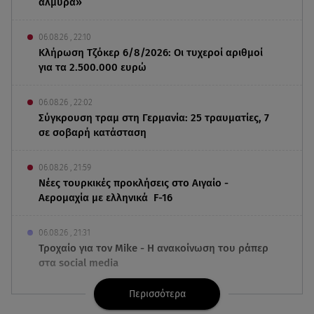
αλμύρα»
06.08.26 , 22:10
Κλήρωση Τζόκερ 6/8/2026: Οι τυχεροί αριθμοί
για τα 2.500.000 ευρώ
06.08.26 , 22:02
Σύγκρουση τραμ στη Γερμανία: 25 τραυματίες, 7
σε σοβαρή κατάσταση
06.08.26 , 21:59
Νέες τουρκικές προκλήσεις στο Αιγαίο -
Αερομαχία με ελληνικά F-16
06.08.26 , 21:31
Τροχαίο για τον Mike - Η ανακοίνωση του ράπερ
στα social media
Περισσότερα
06.08.26 , 21:22
Ισραήλ - Κύπρος - Κρήτη: Το μεγαλύτερο