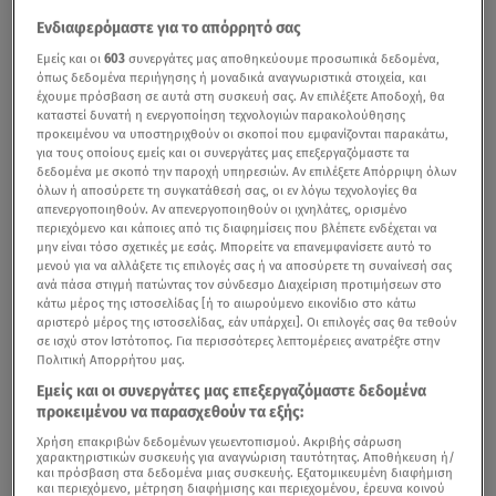
Ενδιαφερόμαστε για το απόρρητό σας
Εμείς και οι
603
συνεργάτες μας αποθηκεύουμε προσωπικά δεδομένα,
όπως δεδομένα περιήγησης ή μοναδικά αναγνωριστικά στοιχεία, και
έχουμε πρόσβαση σε αυτά στη συσκευή σας. Αν επιλέξετε Αποδοχή, θα
καταστεί δυνατή η ενεργοποίηση τεχνολογιών παρακολούθησης
προκειμένου να υποστηριχθούν οι σκοποί που εμφανίζονται παρακάτω,
για τους οποίους εμείς και οι συνεργάτες μας επεξεργαζόμαστε τα
δεδομένα με σκοπό την παροχή υπηρεσιών. Αν επιλέξετε Απόρριψη όλων
όλων ή αποσύρετε τη συγκατάθεσή σας, οι εν λόγω τεχνολογίες θα
απενεργοποιηθούν. Αν απενεργοποιηθούν οι ιχνηλάτες, ορισμένο
περιεχόμενο και κάποιες από τις διαφημίσεις που βλέπετε ενδέχεται να
μην είναι τόσο σχετικές με εσάς. Μπορείτε να επανεμφανίσετε αυτό το
μενού για να αλλάξετε τις επιλογές σας ή να αποσύρετε τη συναίνεσή σας
ανά πάσα στιγμή πατώντας τον σύνδεσμο Διαχείριση προτιμήσεων στο
κάτω μέρος της ιστοσελίδας [ή το αιωρούμενο εικονίδιο στο κάτω
αριστερό μέρος της ιστοσελίδας, εάν υπάρχει]. Οι επιλογές σας θα τεθούν
σε ισχύ στον Ιστότοπος. Για περισσότερες λεπτομέρειες ανατρέξτε στην
Πολιτική Απορρήτου μας.
Εμείς και οι συνεργάτες μας επεξεργαζόμαστε δεδομένα
προκειμένου να παρασχεθούν τα εξής:
Χρήση επακριβών δεδομένων γεωεντοπισμού. Ακριβής σάρωση
χαρακτηριστικών συσκευής για αναγνώριση ταυτότητας. Αποθήκευση ή/
και πρόσβαση στα δεδομένα μιας συσκευής. Εξατομικευμένη διαφήμιση
και περιεχόμενο, μέτρηση διαφήμισης και περιεχομένου, έρευνα κοινού