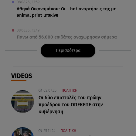
08.08.26 , 13:59
Αθηνά Οικονομάκου: Οι... hot αναρτήσεις της με
animal print μπικίνι!
08.08.26 , 13:49
Πάνω από 56.000 επιβάτες αναχώρησαν σήμερα
από τα λιμάνια της Αττικής
Περισσότερα
08.08.26 , 13:29
Θρίλερ στον Λυκαβηττό: Βρέθηκε σορός σε
σπηλιά - Φωτογραφίες από το σημείο
VIDEOS
08.08.26 , 13:11
02.07.25
ΠΟΛΙΤΙΚΗ
ΑΜΜΟΣ - Η πρώτη ανάγνωση (αναλόγιο) στο
Οι δύο επιστολές του πρώην
θέατρο Άβατον
προέδρου του ΟΠΕΚΕΠE στην
κυβέρνηση
08.08.26 , 13:07
Σέρρες: Απόσπαση προσοχής ή απειρία πίσω από
το φονικό τροχαίο
25.11.24
ΠΟΛΙΤΙΚΗ