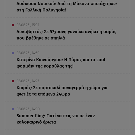
Δούκισσα Νομικού: Από τη Μύκονο «πετάχτηκε»
στη Γαλλική Πολυνησία!
08.08.26 , 15:01
Λυκαβηττός: Σε 57χρονη γυναίκα ανήκει η σορός
που βρέθηκε σε σπηλιά
08.08.26 , 14:50
Κατερίνα Καινούργιου: Η Πάρος και το cool
φορμάκι της κορούλας της!
08.08.26 , 14:25
Καιρός: Σε πορτοκαλί συναγερμό η χώρα για
φωτιές τα επόμενα 24ωρα
08.08.26 , 14:00
Summer fling: Γιατί να πεις ναι σε έναν
καλοκαιρινό έρωτα