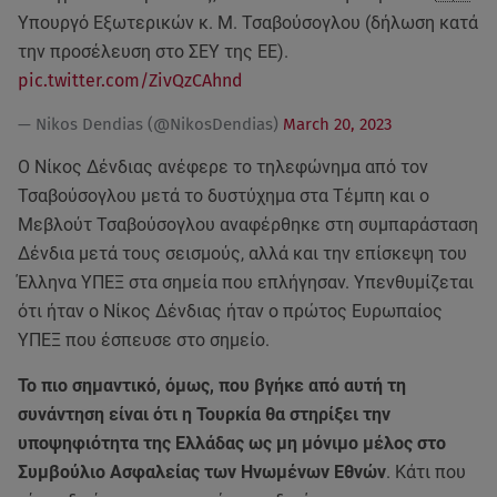
Υπουργό Εξωτερικών κ. Μ. Τσαβούσογλου (δήλωση κατά
την προσέλευση στο ΣΕΥ της ΕΕ).
pic.twitter.com/ZivQzCAhnd
— Nikos Dendias (@NikosDendias)
March 20, 2023
Ο Νίκος Δένδιας ανέφερε το τηλεφώνημα από τον
Τσαβούσογλου μετά το δυστύχημα στα Τέμπη και ο
Μεβλούτ Τσαβούσογλου αναφέρθηκε στη συμπαράσταση
Δένδια μετά τους σεισμούς, αλλά και την επίσκεψη του
Έλληνα ΥΠΕΞ στα σημεία που επλήγησαν. Υπενθυμίζεται
ότι ήταν ο Νίκος Δένδιας ήταν ο πρώτος Ευρωπαίος
ΥΠΕΞ που έσπευσε στο σημείο.
Το πιο σημαντικό, όμως, που βγήκε από αυτή τη
συνάντηση είναι ότι η Τουρκία θα στηρίξει την
υποψηφιότητα της Ελλάδας ως μη μόνιμο μέλος στο
Συμβούλιο Ασφαλείας των Ηνωμένων Εθνών
. Κάτι που