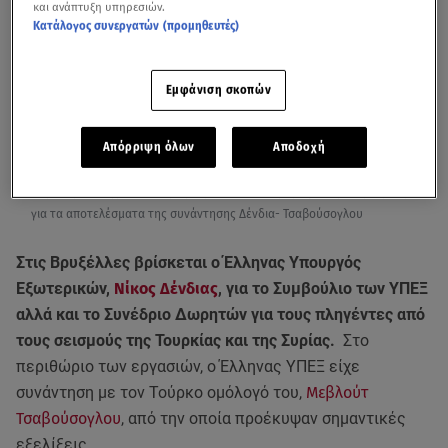
και ανάπτυξη υπηρεσιών.
Κατάλογος συνεργατών (προμηθευτές)
Εμφάνιση σκοπών
Απόρριψη όλων
Αποδοχή
Το ρεπορτάζ της ανταποκρίτριας του Star στις Βρυξέλλες, Μαρίας Ψαρά,
για τα αποτελέσματα της συνάντησης Δένδια- Τσαβούσογλου
Στις Βρυξέλλες βρίσκεται ο Έλληνας Υπουργός
Εξωτερικών,
Νίκος Δένδιας
, για το Συμβούλιο των ΥΠΕΞ
αλλά και το Συνέδριο Δωρητών για τους πληγέντες από
τους σεισμούς της Τουρκίας και της Συρίας.
Στο
περιθώριο των εργασιών, ο Έλληνας ΥΠΕΞ είχε
συνάντηση με τον Τούρκο ομόλογό του,
Μεβλούτ
Τσαβούσογλου
, από την οποία προέκυψαν σημαντικές
εξελίξεις.