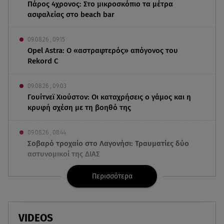
Πάρος 4χρονος: Στο μικροσκόπιο τα μέτρα
ασφαλείας στο beach bar
09.08.26 , 09:15
Opel Astra: Ο «αστραφτερός» απόγονος του
Rekord C
09.08.26 , 09:03
Γουίτνεϊ Χιούστον: Οι καταχρήσεις ο γάμος και η
κρυφή σχέση με τη βοηθό της
09.08.26 , 08:44
Σοβαρό τροχαίο στο Λαγονήσι: Τραυματίες δύο
αστυνομικοί της ΔΙΑΣ
Περισσότερα
09.08.26 , 03:00
Εορτολόγιο: Ποιοι γιορτάζουν στις 9 Αυγούστου
08.08.26 , 23:55
VIDEOS