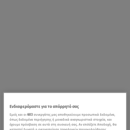
Ενδιαφερόμαστε για το απόρρητό σας
Εμείς και οι
603
συνεργάτες μας αποθηκεύουμε προσωπικά δεδομένα,
όπως δεδομένα περιήγησης ή μοναδικά αναγνωριστικά στοιχεία, και
έχουμε πρόσβαση σε αυτά στη συσκευή σας. Αν επιλέξετε Αποδοχή, θα
καταστεί δυνατή η ενεργοποίηση τεχνολογιών παρακολούθησης