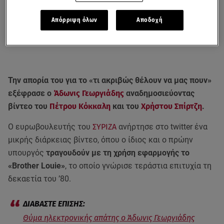
Απόρριψη όλων
Αποδοχή
Την απορία του για το «τι ακριβώς θέλουν να μας πουν»
εξέφρασε ο
Άδωνις Γεωργιάδης
αναδημοσιεύοντας
βίντεο του
Πέτρου Κόκκαλη
και του
Χρήστου Σπίρτζη
.
Ο ευρωβουλευτής του
ΣΥΡΙΖΑ
ανήρτησε στο twitter ένα
μικρής διάρκειας βίντεο, όπου ο ίδιος και ο πρώην
υπουργός
τραγουδούν με τη χρήση εφαρμογής το
«Brother Louie»
, το οποίο γνώρισε τεράστια επιτυχία τη
δεκαετία του ’80.
Θύμα ηλεκτρονικής απάτης ο Άδωνις Γεωργιάδης