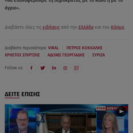
«θα επαναφέρουμε τη δημοκρατία, με το καλό ή με το
άγριο».
Διαβάστε όλες τις
ειδήσεις
από την
Ελλάδα
και τον
Κόσμο
.
|
|
Διαβάστε περισσότερα:
VIRAL
ΠΕΤΡΟΣ ΚΟΚΚΑΛΗΣ
|
|
ΧΡΗΣΤΟΣ ΣΠΙΡΤΖΗΣ
ΑΔΩΝΙΣ ΓΕΩΡΓΙΑΔΗΣ
ΣΥΡΙΖΑ
Follow us:
ΔΕΙΤΕ ΕΠΙΣΗΣ