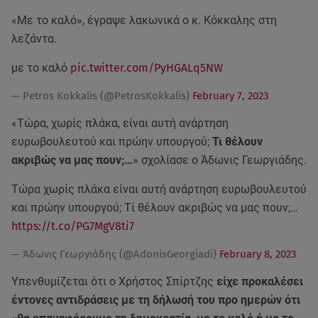
«Με το καλό», έγραψε λακωνικά ο κ. Κόκκαλης στη
λεζάντα.
με το καλό
pic.twitter.com/PyHGALq5NW
— Petros Kokkalis (@PetrosKokkalis)
February 7, 2023
«Τώρα, χωρίς πλάκα, είναι αυτή ανάρτηση
ευρωβουλευτού και πρώην υπουργού;
Τι θέλουν
ακριβώς να μας πουν;…
» σχολίασε ο Άδωνις Γεωργιάδης.
Τώρα χωρίς πλάκα είναι αυτή ανάρτηση ευρωβουλευτού
και πρώην υπουργού; Τί θέλουν ακριβώς να μας πουν;…
https://t.co/PG7MgV8ti7
— Άδωνις Γεωργιάδης (@AdonisGeorgiadi)
February 8, 2023
Υπενθυμίζεται ότι ο Χρήστος Σπίρτζης
είχε προκαλέσει
έντονες αντιδράσεις με τη δήλωσή του προ ημερών ότι