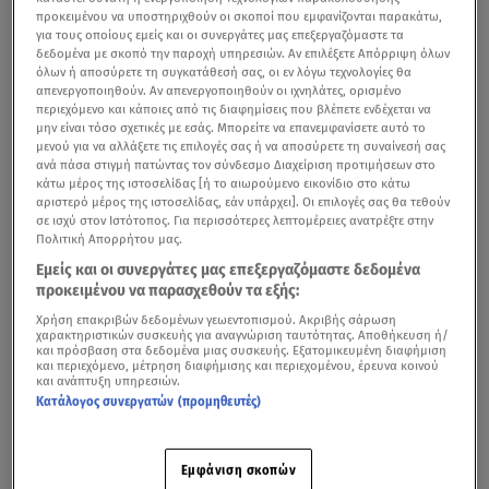
προκειμένου να υποστηριχθούν οι σκοποί που εμφανίζονται παρακάτω,
για τους οποίους εμείς και οι συνεργάτες μας επεξεργαζόμαστε τα
δεδομένα με σκοπό την παροχή υπηρεσιών. Αν επιλέξετε Απόρριψη όλων
όλων ή αποσύρετε τη συγκατάθεσή σας, οι εν λόγω τεχνολογίες θα
απενεργοποιηθούν. Αν απενεργοποιηθούν οι ιχνηλάτες, ορισμένο
περιεχόμενο και κάποιες από τις διαφημίσεις που βλέπετε ενδέχεται να
μην είναι τόσο σχετικές με εσάς. Μπορείτε να επανεμφανίσετε αυτό το
μενού για να αλλάξετε τις επιλογές σας ή να αποσύρετε τη συναίνεσή σας
ανά πάσα στιγμή πατώντας τον σύνδεσμο Διαχείριση προτιμήσεων στο
κάτω μέρος της ιστοσελίδας [ή το αιωρούμενο εικονίδιο στο κάτω
αριστερό μέρος της ιστοσελίδας, εάν υπάρχει]. Οι επιλογές σας θα τεθούν
σε ισχύ στον Ιστότοπος. Για περισσότερες λεπτομέρειες ανατρέξτε στην
Πολιτική Απορρήτου μας.
Εμείς και οι συνεργάτες μας επεξεργαζόμαστε δεδομένα
προκειμένου να παρασχεθούν τα εξής:
Χρήση επακριβών δεδομένων γεωεντοπισμού. Ακριβής σάρωση
χαρακτηριστικών συσκευής για αναγνώριση ταυτότητας. Αποθήκευση ή/
και πρόσβαση στα δεδομένα μιας συσκευής. Εξατομικευμένη διαφήμιση
και περιεχόμενο, μέτρηση διαφήμισης και περιεχομένου, έρευνα κοινού
και ανάπτυξη υπηρεσιών.
Κατάλογος συνεργατών (προμηθευτές)
Εμφάνιση σκοπών