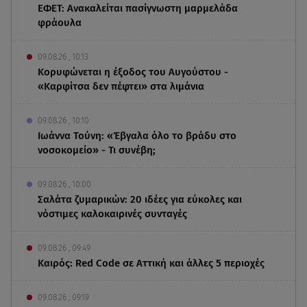
ΕΦΕΤ: Ανακαλείται πασίγνωστη μαρμελάδα
φράουλα
09.08.26 , 10:13
Κορυφώνεται η έξοδος του Αυγούστου -
«Καρφίτσα δεν πέφτει» στα λιμάνια
09.08.26 , 10:10
Ιωάννα Τούνη: «Έβγαλα όλο το βράδυ στο
νοσοκομείο» - Τι συνέβη;
09.08.26 , 10:00
Σαλάτα ζυμαρικών: 20 ιδέες για εύκολες και
νόστιμες καλοκαιρινές συνταγές
09.08.26 , 09:49
Καιρός: Red Code σε Αττική και άλλες 5 περιοχές
09.08.26 , 09:19