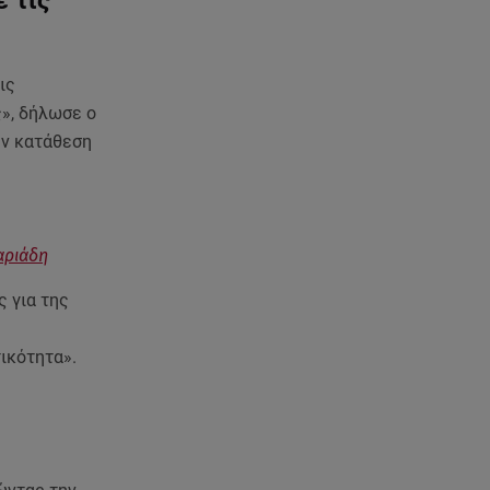
ις
ς», δήλωσε ο
ην κατάθεση
αριάδη
ς για της
τικότητα».