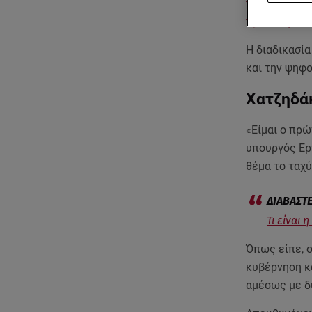
παρακολουθ
πρόταση δυσ
Η διαδικασία
και την ψηφ
Χατζηδάκ
«Είμαι ο πρ
υπουργός Ερ
θέμα το ταχύ
Τι είναι
Όπως είπε, ο
κυβέρνηση κα
αμέσως με δ