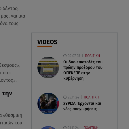
τον Νίκο Μουτσινά - Πού
ο δέντρο,
βρίσκονται;
μας. ναι μια
μόνα τους
08.08.26 , 16:00
Back to black: η διαχρονική αξία
του μαύρου στην καλοκαιρινή
VIDEOS
γκαρνταρόμπα
02.07.25
ΠΟΛΙΤΙΚΗ
08.08.26 , 15:20
Οι δύο επιστολές του
Δούκισσα Νομικού: Από τη
θεσμούς»,
πρώην προέδρου του
Μύκονο «πετάχτηκε» στη
ποιοι
ΟΠΕΚΕΠE στην
Γαλλική Πολυνησία!
κυβέρνηση
λοντος».
 την
25.11.24
ΠΟΛΙΤΙΚΗ
ΣΥΡΙΖΑ: Έρχονται και
νέες αποχωρήσεις
α «θεσμική
ιτικών του
21.11.24
ΠΟΛΙΤΙΚΗ