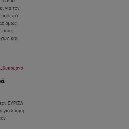
 τα δύο
εξαπλωθεί - Η ανακοίνωση του
γιου του
ι για τον
ύσει ότι
08.08.26 , 17:20
τας όμως
Ανδρομάχη: «Είσαι το φως στη
, που,
ζωή μου» – Η νέα ανάρτηση με
γών, επί
τον γιο της
08.08.26 , 16:52
Δανάη Μπακογιάννη: Η κόρη
του Κώστα Μπακογιάννη έκανε
πρωθυπουργό
πανελλήνιο ρεκόρ
ρά
08.08.26 , 16:45
Πένθος για τον Λιονέλ Μέσι -
Πέθανε ο πατέρας του Χόρχε
τον ΣΥΡΙΖΑ
στα 68 του χρόνια
ο για λάσπη
τον
08.08.26 , 16:07
Ευγενία Σαμαρά: Διακοπάρει με