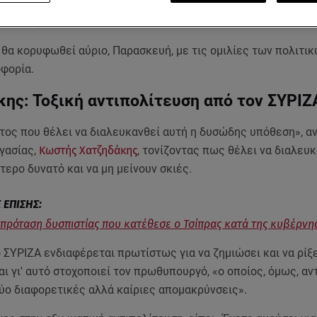
ήσεων
συνεχίζεται η δεύτερη μέρα της συζήτησης στη Βουλή 
πιστίας
από τον
ΣΥΡΙΖΑ
.
 θα κορυφωθεί αύριο, Παρασκευή, με τις ομιλίες των πολιτι
οφορία.
ης: Τοξική αντιπολίτευση από τον ΣΥΡΙΖ
ώτος που θέλει να διαλευκανθεί αυτή η δυσώδης υπόθεση», α
γασίας,
Κωστής Χατζηδάκης
, τονίζοντας πως θέλει να διαλευκ
τερο δυνατό και να μη μείνουν σκιές.
 η πρόταση δυσπιστίας που κατέθεσε ο Τσίπρας κατά της κυβέρνη
 ΣΥΡΙΖΑ ενδιαφέρεται πρωτίστως για να ζημιώσει και να ρίξε
ι γι' αυτό στοχοποιεί τον πρωθυπουργό, «ο οποίος, όμως, α
ύο διαφορετικές αλλά καίριες απομακρύνσεις».