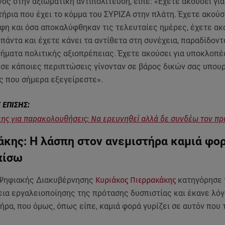
ς στην αξιωματική αντιπολίτευση, είπε: «Έχετε ακούσει για
τήρια που έχει το κόμμα του ΣΥΡΙΖΑ στην πλάτη. Έχετε ακούσε
φη και όσα αποκαλύφθηκαν τις τελευταίες ημέρες, έχετε ακο
 πάντα και έχετε κάνει τα αντίθετα στη συνέχεια, παραδίδον
ήματα πολιτικής αξιοπρέπειας. Έχετε ακούσει για υποκλοπές
 σε κάποιες περιπτώσεις γίνονταν σε βάρος δικών σας υπουρ
ς που σήμερα εξεγείρεστε».
ης για παρακολουθήσεις: Να ερευνηθεί αλλά δε συνδέω τον 
άκης: Η λάσπη στον ανεμιστήρα καμιά φο
πίσω
Ψηφιακής Διακυβέρνησης
Κυριάκος Πιερρακάκης
κατηγόρησε 
εια εργαλειοποίησης της πρότασης δυσπιστίας και έκανε λόγ
ήρα, που όμως, όπως είπε, καμιά φορά γυρίζει σε αυτόν που 