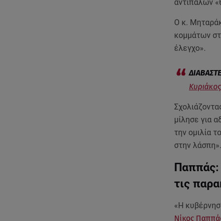
αντιπάλων «
Ο κ. Μηταράκ
κομμάτων στ
έλεγχο».
Κυριάκος
Σχολιάζοντα
μίλησε για α
την ομιλία τ
στην λάσπη»
Παππάς: 
τις παρ
«Η κυβέρνησ
Νίκος Παππά