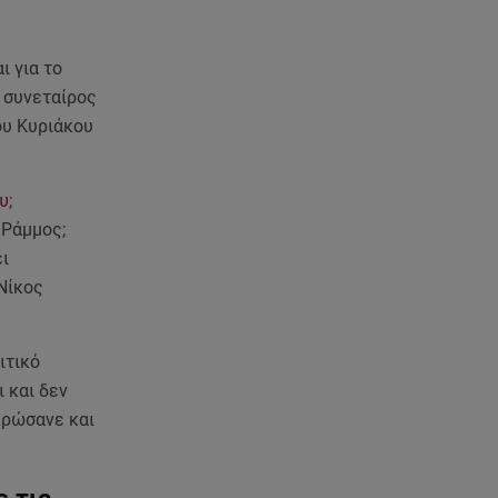
ι για το
ν συνεταίρος
ου Κυριάκου
υ
;
 Ράμμος;
ει
 Νίκος
ιτικό
 και δεν
ηρώσανε και
 τις