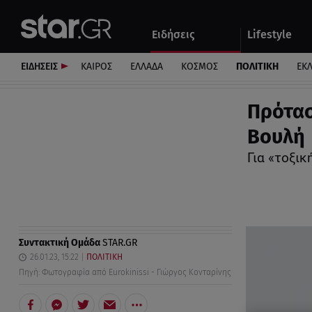
Αθλητικά
Quiz
Ειδήσεις
Lifestyle
Αυτοκίνητο
ΕΙΔΗΣΕΙΣ
ΚΑΙΡΟΣ
ΕΛΛΑΔΑ
ΚΟΣΜΟΣ
ΠΟΛΙΤΙΚΗ
ΕΚ
Πρότασ
Βουλή
Για «τοξικ
Συντακτική Ομάδα
STAR.GR
26.01.23, 15:22
ΠΟΛΙΤΙΚΗ
Πηγή: Φωτογραφία από Eurokinissi - Γιώργος Κονταρίνης