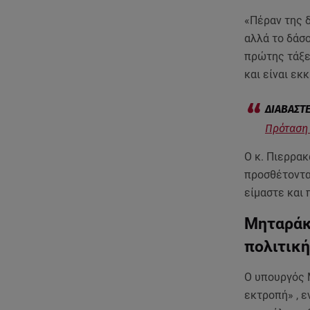
«Πέραν της δ
αλλά το δάσο
πρώτης τάξεω
και είναι εκ
Πρόταση 
Ο κ. Πιερρα
προσθέτοντας
είμαστε και 
Μηταράκη
πολιτικ
Ο υπουργός
εκτροπή» , 