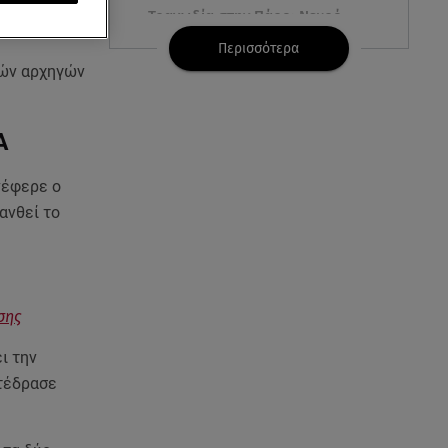
για την
Τραγωδία στην Πάρο: Νεκρό
4χρονο παιδί σε πισίνα
Περισσότερα
κών αρχηγών
08.08.26 , 18:51
BYD: Στην 91η θέση της λίστας
Fortune Global 500 για το 2026
Α
08.08.26 , 17:45
νέφερε ο
Εριέττα Κούρκουλου: Η
ανθεί το
συγκινητική ανάρτηση για τα
33α γενέθλιά της
08.08.26 , 17:44
σης
Νεκρή μεγαλόσωμη αρκούδα
στην Καστοριά, πιθανόν από
ι την
πυροβολισμό
ντέδρασε
08.08.26 , 17:32
Τζο Μπάιντεν: Ο καρκίνος έχει