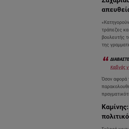
απευθεί
«Κατηγορούν
τράπεζες κα
βουλευτής τ
της γραμματέ
Καβγάς γ
Όσον αφορά τ
παρακολουθή
πραγματικότη
Καμίνης:
πολιτικ