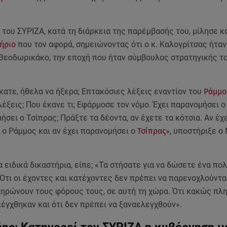
του ΣΥΡΙΖΑ, κατά τη διάρκεια της παρέμβασής του, μίλησε κα
τήριο
που τον αφορά, σημειώνοντας ότι ο κ. Καλογρίτσας ήτα
 Θεοδωρικάκο, την εποχή που ήταν σύμβουλος στρατηγικής τ
ατε, ήθελα να ήξερα; Επτακόσιες λέξεις εναντίον του
Ράμμο
έξεις; Που έκανε τι; Εφάρμοσε τον νόμο. Έχει παρανομήσει ο
ήσει ο Τσίπρας; Πράξτε τα δέοντα, αν έχετε τα κότσια. Αν έχ
 ο Ράμμος και αν έχει παρανομήσει ο
Τσίπρας
», υποστήριξε ο
α ειδικά δικαστήρια, είπε; «Τα στήσατε για να δώσετε ένα πολ
Ότι οι έχοντες και κατέχοντες δεν πρέπει να παρενοχλούνται
ληρώνουν τους φόρους τους, σε αυτή τη χώρα. Ότι κακώς πλ
έγχθηκαν και ότι δεν πρέπει να ξαναελεγχθούν».
ης: Κατηγορεί τον ΣΥΡΙΖΑ η κυβέρνηση με