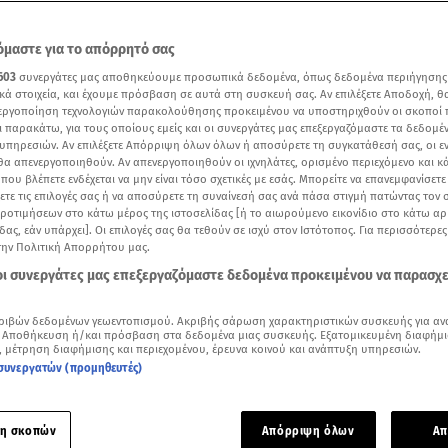
μαστε για το απόρρητό σας
603
συνεργάτες μας αποθηκεύουμε προσωπικά δεδομένα, όπως δεδομένα περιήγησης
κά στοιχεία, και έχουμε πρόσβαση σε αυτά στη συσκευή σας. Αν επιλέξετε Αποδοχή, θ
νεργοποίηση τεχνολογιών παρακολούθησης προκειμένου να υποστηριχθούν οι σκοποί
ι παρακάτω, για τους οποίους εμείς και οι συνεργάτες μας επεξεργαζόμαστε τα δεδομέ
υπηρεσιών. Αν επιλέξετε Απόρριψη όλων όλων ή αποσύρετε τη συγκατάθεσή σας, οι ε
 θα απενεργοποιηθούν. Αν απενεργοποιηθούν οι ιχνηλάτες, ορισμένο περιεχόμενο και κά
 που βλέπετε ενδέχεται να μην είναι τόσο σχετικές με εσάς. Μπορείτε να επανεμφανίσετ
ξετε τις επιλογές σας ή να αποσύρετε τη συναίνεσή σας ανά πάσα στιγμή πατώντας τον
προτιμήσεων στο κάτω μέρος της ιστοσελίδας [ή το αιωρούμενο εικονίδιο στο κάτω α
δας, εάν υπάρχει]. Οι επιλογές σας θα τεθούν σε ισχύ στον Ιστότοπος. Για περισσότερε
ότερα άρθρα μας στην αναζήτηση σας
την Πολιτική Απορρήτου μας.
.gr στις επιλογές σας
 οι συνεργάτες μας επεξεργαζόμαστε δεδομένα προκειμένου να παρασχ
Δείτε περισσότερα άρθρα μας στα αποτελέσματα αναζήτησης
ριβών δεδομένων γεωεντοπισμού. Ακριβής σάρωση χαρακτηριστικών συσκευής για αν
Add star.gr on Google
 Αποθήκευση ή/και πρόσβαση στα δεδομένα μιας συσκευής. Εξατομικευμένη διαφήμι
, μέτρηση διαφήμισης και περιεχομένου, έρευνα κοινού και ανάπτυξη υπηρεσιών.
συνεργατών (προμηθευτές)
νηση να κάνει λόγο για «τοξική αντιπολίτευση» από τον ΣΥΡ
η να ασκεί σκληρή κριτική στην κυβέρνηση για το θέμα των
η σκοπών
Απόρριψη όλων
Απ