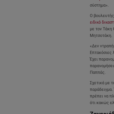
σύστημα».
Ο βουλευτής 
ειδικό δικασ
με τον Τάκη
Μητσοτάκη.
«Δεν ντραπήκ
Επτακόσιες λ
Έχει παρανομ
παρανομήσει
Παππάς.
Σχετικά με τ
παράδειγμα. 
πρέπει να π
ότι κακώς ελ
Ζαχαριάδ