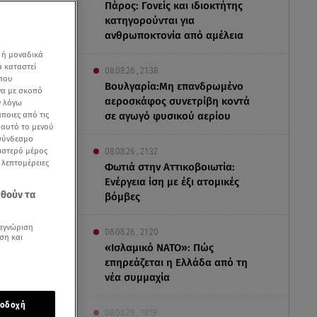
Πάρος: Γονείς και ιδιοκτήτης
κατηγορούνται για
ανθρωποκτονία από αμέλεια
 ή μοναδικά
α καταστεί
08.08.26 , 21:38
 που
Βουλγαρία:Μη επανδρωμένο
να με σκοπό
αεροσκάφος συνετρίβη κοντά
ν λόγω
ποιες από τις
σε αγωγό φυσικού αερίου
ε αυτό το μενού
 σύνδεσμο
ριστερό μέρος
08.08.26 , 21:32
ς λεπτομέρειες
Φωτιά στην Αττικοβοιωτία:
Ενέργεια ίση με έξι ατομικές
εθούν τα
βόμβες
αγνώριση
08.08.26 , 21:20
ση και
«Ισλαμικό ΝΑΤΟ»: Πώς
επηρεάζεται η Ελλάδα από τη
νέα συμμαχία
ΙΖΑ και την
οδοχή
08.08.26 , 19:19