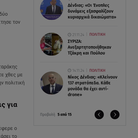
Δένδιας: «Οι Ένοπλες
δυνάμεις εξασφαλίζουν
 δύο
κυριαρχικά δικαιώματα»
κτησε τον
21.11.24
ΠΟΛΙΤΙΚΗ
ΣΥΡΙΖΑ:
Ανεξαρτητοποιήθηκαν
Τζάκρη και Πούλου
ταράκης
14.11.24
ΠΟΛΙΤΙΚΗ
τε χθες με
Νίκος Δένδιας: «Κλείνουν
ην πολιτική
137 στρατόπεδα. Kάθε
μονάδα θα έχει αντί-
drone»
ς για
Προβολή
5 από 15
έφερε ο
άσει το