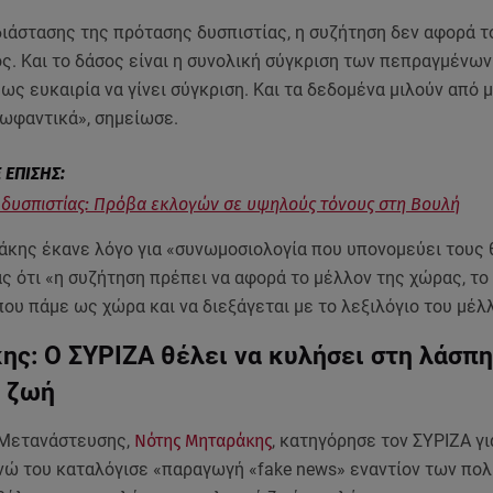
ιάστασης της πρότασης δυσπιστίας, η συζήτηση δεν αφορά τ
ς. Και το δάσος είναι η συνολική σύγκριση των πεπραγμένων 
ς ευκαιρία να γίνει σύγκριση. Και τα δεδομένα μιλούν από 
κωφαντικά», σημείωσε.
δυσπιστίας: Πρόβα εκλογών σε υψηλούς τόνους στη Βουλή
κάκης έκανε λόγο για «συνωμοσιολογία που υπονομεύει τους 
 ότι «η συζήτηση πρέπει να αφορά το μέλλον της χώρας, το 
που πάμε ως χώρα και να διεξάγεται με το λεξιλόγιο του μέλ
ς: Ο ΣΥΡΙΖΑ θέλει να κυλήσει στη λάσπη
ή ζωή
 Μετανάστευσης,
Νότης Μηταράκης
, κατηγόρησε τον ΣΥΡΙΖΑ γι
ενώ του καταλόγισε «παραγωγή «fake news» εναντίον των πολ