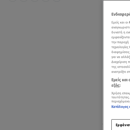
Ενδιαφερό
Εμείς και οι
αναγνωριστι
δυνατή η ε
εμφανίζοντα
την παροχή 
τεχνολογίες
διαφημίσεις
για να αλλά
Διαχείριση 
της ιστοσελί
Δείτε περισσ
ανατρέξτε σ
Πρόσθηκη star
Εμείς και
εξής:
Χρήση επακ
ταυτότητας.
περιεχόμενο
Κατάλογος 
Με την κυβέρ
αντιπολίτευσ
Εμφάνισ