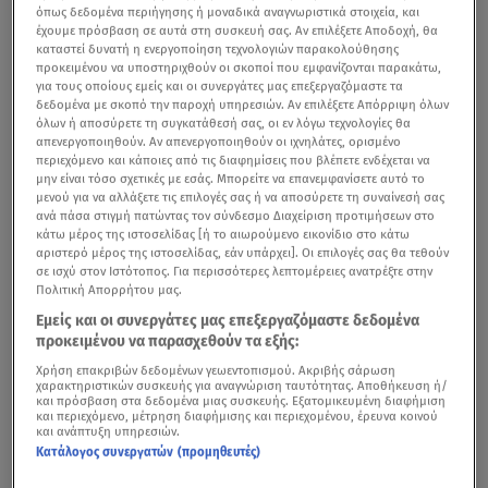
όπως δεδομένα περιήγησης ή μοναδικά αναγνωριστικά στοιχεία, και
έχουμε πρόσβαση σε αυτά στη συσκευή σας. Αν επιλέξετε Αποδοχή, θα
καταστεί δυνατή η ενεργοποίηση τεχνολογιών παρακολούθησης
προκειμένου να υποστηριχθούν οι σκοποί που εμφανίζονται παρακάτω,
για τους οποίους εμείς και οι συνεργάτες μας επεξεργαζόμαστε τα
δεδομένα με σκοπό την παροχή υπηρεσιών. Αν επιλέξετε Απόρριψη όλων
όλων ή αποσύρετε τη συγκατάθεσή σας, οι εν λόγω τεχνολογίες θα
απενεργοποιηθούν. Αν απενεργοποιηθούν οι ιχνηλάτες, ορισμένο
περιεχόμενο και κάποιες από τις διαφημίσεις που βλέπετε ενδέχεται να
μην είναι τόσο σχετικές με εσάς. Μπορείτε να επανεμφανίσετε αυτό το
μενού για να αλλάξετε τις επιλογές σας ή να αποσύρετε τη συναίνεσή σας
ανά πάσα στιγμή πατώντας τον σύνδεσμο Διαχείριση προτιμήσεων στο
κάτω μέρος της ιστοσελίδας [ή το αιωρούμενο εικονίδιο στο κάτω
αριστερό μέρος της ιστοσελίδας, εάν υπάρχει]. Οι επιλογές σας θα τεθούν
σε ισχύ στον Ιστότοπος. Για περισσότερες λεπτομέρειες ανατρέξτε στην
Πολιτική Απορρήτου μας.
Εμείς και οι συνεργάτες μας επεξεργαζόμαστε δεδομένα
προκειμένου να παρασχεθούν τα εξής:
Χρήση επακριβών δεδομένων γεωεντοπισμού. Ακριβής σάρωση
χαρακτηριστικών συσκευής για αναγνώριση ταυτότητας. Αποθήκευση ή/
και πρόσβαση στα δεδομένα μιας συσκευής. Εξατομικευμένη διαφήμιση
και περιεχόμενο, μέτρηση διαφήμισης και περιεχομένου, έρευνα κοινού
και ανάπτυξη υπηρεσιών.
Κατάλογος συνεργατών (προμηθευτές)