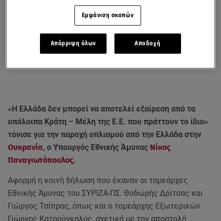
Εμφάνιση σκοπών
Απόρριψη όλων
Αποδοχή
«Η Ελλάδα δεν μπορεί να αποτελεί εξαίρεση από τα
υπόλοιπα Κράτη – Μέλη της Ε.Ε. που πράττουν το ίδιο»
τόνισε για την παροχή οπλισμού από την Ελλάδα στην
Ουκρανία
, ο Υπουργός Εθνικής Άμυνας
Νίκος
Παναγιωτόπουλος
.
Αφορμή η κοινή δήλωση που έκαναν οι τομεάρχες
Εθνικής Άμυνας του ΣΥΡΙΖΑ-ΠΣ. Θοδωρής Δρίτσας και
Γιώργος Τσίπρας, όπως και ο τομεάρχης Εξωτερικών
Γιώργος Κατρούγκαλος, σχετικά με την αποστολή