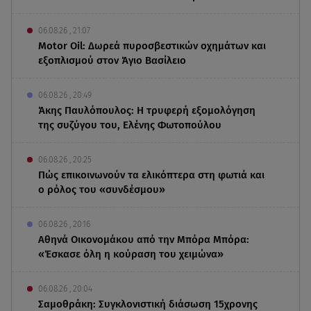
06.08.26 , 21:07
Motor Oil: Δωρεά πυροσβεστικών οχημάτων και
εξοπλισμού στον Άγιο Βασίλειο
06.08.26 , 20:49
Άκης Παυλόπουλος: Η τρυφερή εξομολόγηση
της συζύγου του, Ελένης Φωτοπούλου
06.08.26 , 20:25
Πώς επικοινωνούν τα ελικόπτερα στη φωτιά και
ο ρόλος του «συνδέσμου»
06.08.26 , 20:16
Αθηνά Οικονομάκου από την Μπόρα Μπόρα:
«Έσκασε όλη η κούραση του χειμώνα»
06.08.26 , 20:04
Σαμοθράκη: Συγκλονιστική διάσωση 15χρονης