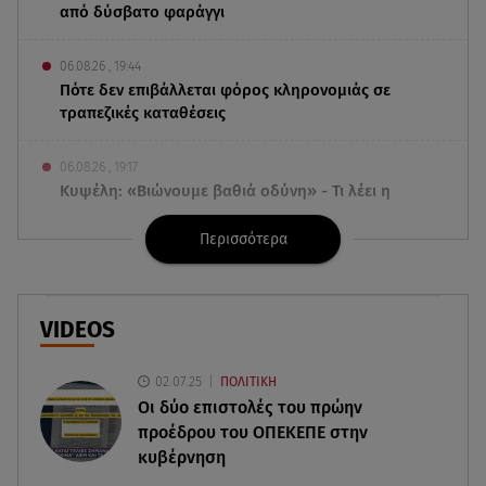
από δύσβατο φαράγγι
06.08.26 , 19:44
Πότε δεν επιβάλλεται φόρος κληρονομιάς σε
τραπεζικές καταθέσεις
06.08.26 , 19:17
Κυψέλη: «Βιώνουμε βαθιά οδύνη» - Τι λέει η
οικογένεια της Λίζα
Περισσότερα
06.08.26 , 19:10
Μπαντέρας: «Η καρδιακή προσβολή ήταν το
καλύτερο πράγμα που μου συνέβη»
VIDEOS
06.08.26 , 18:49
02.07.25
ΠΟΛΙΤΙΚΗ
Συντάξεις χηρείας: Τέλος στο «ψαλίδι» μετά την
Οι δύο επιστολές του πρώην
τριετία
προέδρου του ΟΠΕΚΕΠE στην
κυβέρνηση
06.08.26 , 18:38