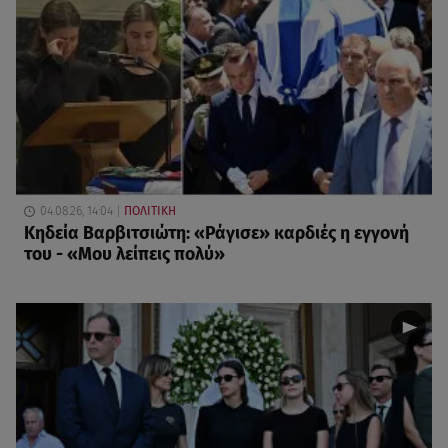
04.08.26, 14:04
ΠΟΛΙΤΙΚΗ
Κηδεία Βαρβιτσιώτη: «Ράγισε» καρδιές η εγγονή
του - «Μου λείπεις πολύ»