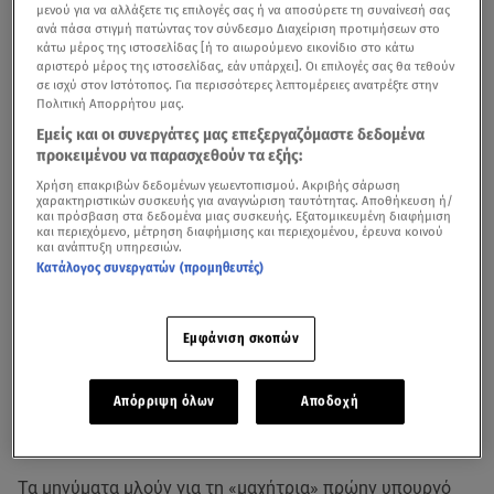
μενού για να αλλάξετε τις επιλογές σας ή να αποσύρετε τη συναίνεσή σας
ανά πάσα στιγμή πατώντας τον σύνδεσμο Διαχείριση προτιμήσεων στο
κάτω μέρος της ιστοσελίδας [ή το αιωρούμενο εικονίδιο στο κάτω
αριστερό μέρος της ιστοσελίδας, εάν υπάρχει]. Οι επιλογές σας θα τεθούν
σε ισχύ στον Ιστότοπος. Για περισσότερες λεπτομέρειες ανατρέξτε στην
Πολιτική Απορρήτου μας.
Εμείς και οι συνεργάτες μας επεξεργαζόμαστε δεδομένα
προκειμένου να παρασχεθούν τα εξής:
Χρήση επακριβών δεδομένων γεωεντοπισμού. Ακριβής σάρωση
χαρακτηριστικών συσκευής για αναγνώριση ταυτότητας. Αποθήκευση ή/
και πρόσβαση στα δεδομένα μιας συσκευής. Εξατομικευμένη διαφήμιση
και περιεχόμενο, μέτρηση διαφήμισης και περιεχομένου, έρευνα κοινού
H είδηση που έκανε γνωστή χθες η ίδια η
Ντόρα
και ανάπτυξη υπηρεσιών.
Μπακογιάννη
, ότι
διαγνώσθηκε με πολλαπλό μυέλωμα
,
Κατάλογος συνεργατών (προμηθευτές)
έχει προκαλέσει ένα τεράστιο κύμα συμπαράστασης
προς τη βουλευτή της Νέας Δημοκρατίας.
Εμφάνιση σκοπών
Απόρριψη όλων
Αποδοχή
Ντόρα Μπακογιάννη: «Ο καρκίνος δεν είναι η πρώτη
ατυχία στη ζωή μου»
Τα μηνύματα μλούν για τη «μαχήτρια» πρώην υπουργό