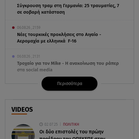
Σύγκρουση τραμ στη Γερμανία: 25 τραυματίες, 7
σε σοβαρή κατάσταση
06.08.26 , 21:59
Νέες τουρκικές προκλήσεις στο Αιγαίο -
Αερομαχία με ελληνικά F-16
06.08.26 , 21:31
Τροχαίο για τον Mike - Η ανακοίνωση του ράπερ
στα social media
Περισσότερα
06.08.26 , 21:22
Ισραήλ - Κύπρος - Κρήτη: Το μεγαλύτερο
υποθαλάσσιο καλώδιο στον κόσμο
VIDEOS
06.08.26 , 21:07
Motor Oil: Δωρεά πυροσβεστικών οχημάτων και
02.07.25
ΠΟΛΙΤΙΚΗ
εξοπλισμού στον Άγιο Βασίλειο
Οι δύο επιστολές του πρώην
προέδρου του ΟΠΕΚΕΠE στην