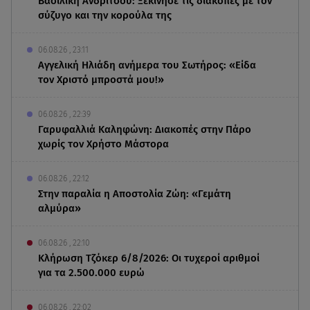
Βασιλική Ανδρίτσου: Ξεκίνησε τις διακοπές με τον
σύζυγο και την κορούλα της
06.08.26 , 23:11
Αγγελική Ηλιάδη ανήμερα του Σωτήρος: «Είδα
τον Χριστό μπροστά μου!»
06.08.26 , 22:39
Γαρυφαλλιά Καληφώνη: Διακοπές στην Πάρο
χωρίς τον Χρήστο Μάστορα
06.08.26 , 22:12
Στην παραλία η Αποστολία Ζώη: «Γεμάτη
αλμύρα»
06.08.26 , 22:10
Κλήρωση Τζόκερ 6/8/2026: Οι τυχεροί αριθμοί
για τα 2.500.000 ευρώ
06.08.26 , 22:02