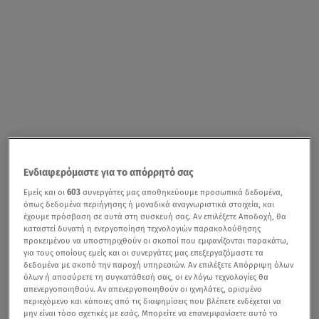
Ενδιαφερόμαστε για το απόρρητό σας
Εμείς και οι
603
συνεργάτες μας αποθηκεύουμε προσωπικά δεδομένα,
όπως δεδομένα περιήγησης ή μοναδικά αναγνωριστικά στοιχεία, και
έχουμε πρόσβαση σε αυτά στη συσκευή σας. Αν επιλέξετε Αποδοχή, θα
καταστεί δυνατή η ενεργοποίηση τεχνολογιών παρακολούθησης
προκειμένου να υποστηριχθούν οι σκοποί που εμφανίζονται παρακάτω,
για τους οποίους εμείς και οι συνεργάτες μας επεξεργαζόμαστε τα
δεδομένα με σκοπό την παροχή υπηρεσιών. Αν επιλέξετε Απόρριψη όλων
όλων ή αποσύρετε τη συγκατάθεσή σας, οι εν λόγω τεχνολογίες θα
απενεργοποιηθούν. Αν απενεργοποιηθούν οι ιχνηλάτες, ορισμένο
περιεχόμενο και κάποιες από τις διαφημίσεις που βλέπετε ενδέχεται να
μην είναι τόσο σχετικές με εσάς. Μπορείτε να επανεμφανίσετε αυτό το