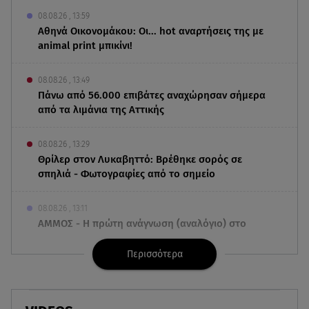
08.08.26 , 13:59
Αθηνά Οικονομάκου: Οι... hot αναρτήσεις της με
animal print μπικίνι!
08.08.26 , 13:49
Πάνω από 56.000 επιβάτες αναχώρησαν σήμερα
από τα λιμάνια της Αττικής
08.08.26 , 13:29
Θρίλερ στον Λυκαβηττό: Βρέθηκε σορός σε
σπηλιά - Φωτογραφίες από το σημείο
08.08.26 , 13:11
ΑΜΜΟΣ - Η πρώτη ανάγνωση (αναλόγιο) στο
θέατρο Άβατον
Περισσότερα
08.08.26 , 13:07
Σέρρες: Απόσπαση προσοχής ή απειρία πίσω από
το φονικό τροχαίο