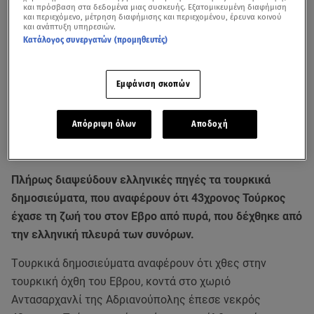
και πρόσβαση στα δεδομένα μιας συσκευής. Εξατομικευμένη διαφήμιση
και περιεχόμενο, μέτρηση διαφήμισης και περιεχομένου, έρευνα κοινού
και ανάπτυξη υπηρεσιών.
Κατάλογος συνεργατών (προμηθευτές)
Εμφάνιση σκοπών
Απόρριψη όλων
Αποδοχή
Πλήρως διαψεύδουν ελληνικές πηγές τα τουρκικά
δημοσιεύματα, που αναφέρουν ότι 43χρονος Τούρκος
έχασε τη ζωή του στον Εβρο από πυρά, που δέχθηκε από
την ελληνική πλευρά των συνόρων.
Tουρκικά δημοσιεύματα αναφέρουν ότι χθες στην
τουρκική όχθη του Εβρου, κοντά στο χωριό
Αντασαρχανλί της Αδριανούπολης έπεσε νεκρός