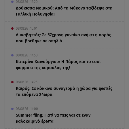
08.08.26 , 15:20
Δούκισσα Νομικού: Από τη Μύκονο ταξίδεψε στη
Γαλλική Πολυνησία!
08.08.26 , 15:01
Λυκαβηττός: Σε 57χρονη γυναίκα ανήκει η σορός
που βρέθηκε σε σπηλιά
08.08.26 , 14:50
Κατερίνα Καινούργιου: Η Πάρος και το cool
φορμάκι της κορούλας της!
08.08.26 , 14:25
Καιρός: Σε κόκκινο συναγερμό η χώρα για φωτιές
τα επόμενα 24ωρα
08.08.26 , 14:00
Summer fling: Γιατί να πεις ναι σε έναν
καλοκαιρινό έρωτα