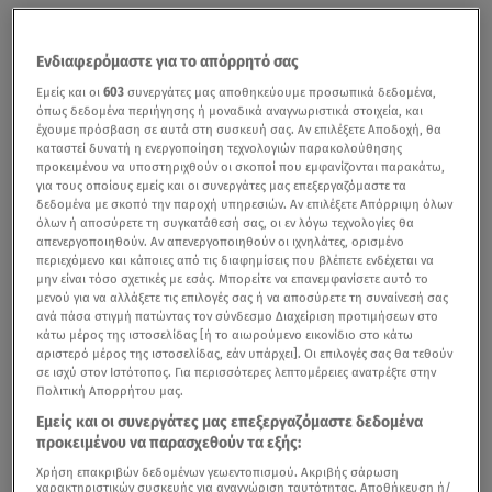
Ενδιαφερόμαστε για το απόρρητό σας
Εμείς και οι
603
συνεργάτες μας αποθηκεύουμε προσωπικά δεδομένα,
όπως δεδομένα περιήγησης ή μοναδικά αναγνωριστικά στοιχεία, και
έχουμε πρόσβαση σε αυτά στη συσκευή σας. Αν επιλέξετε Αποδοχή, θα
καταστεί δυνατή η ενεργοποίηση τεχνολογιών παρακολούθησης
προκειμένου να υποστηριχθούν οι σκοποί που εμφανίζονται παρακάτω,
για τους οποίους εμείς και οι συνεργάτες μας επεξεργαζόμαστε τα
δεδομένα με σκοπό την παροχή υπηρεσιών. Αν επιλέξετε Απόρριψη όλων
όλων ή αποσύρετε τη συγκατάθεσή σας, οι εν λόγω τεχνολογίες θα
απενεργοποιηθούν. Αν απενεργοποιηθούν οι ιχνηλάτες, ορισμένο
περιεχόμενο και κάποιες από τις διαφημίσεις που βλέπετε ενδέχεται να
μην είναι τόσο σχετικές με εσάς. Μπορείτε να επανεμφανίσετε αυτό το
μενού για να αλλάξετε τις επιλογές σας ή να αποσύρετε τη συναίνεσή σας
ανά πάσα στιγμή πατώντας τον σύνδεσμο Διαχείριση προτιμήσεων στο
κάτω μέρος της ιστοσελίδας [ή το αιωρούμενο εικονίδιο στο κάτω
αριστερό μέρος της ιστοσελίδας, εάν υπάρχει]. Οι επιλογές σας θα τεθούν
σε ισχύ στον Ιστότοπος. Για περισσότερες λεπτομέρειες ανατρέξτε στην
Πολιτική Απορρήτου μας.
Εμείς και οι συνεργάτες μας επεξεργαζόμαστε δεδομένα
προκειμένου να παρασχεθούν τα εξής:
Χρήση επακριβών δεδομένων γεωεντοπισμού. Ακριβής σάρωση
χαρακτηριστικών συσκευής για αναγνώριση ταυτότητας. Αποθήκευση ή/