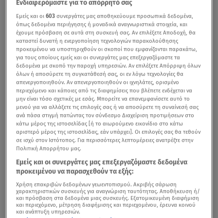
Ενδιαφερόμαστε για το απόρρητό σας
Εμείς και οι
603
συνεργάτες μας αποθηκεύουμε προσωπικά δεδομένα,
όπως δεδομένα περιήγησης ή μοναδικά αναγνωριστικά στοιχεία, και
έχουμε πρόσβαση σε αυτά στη συσκευή σας. Αν επιλέξετε Αποδοχή, θα
καταστεί δυνατή η ενεργοποίηση τεχνολογιών παρακολούθησης
προκειμένου να υποστηριχθούν οι σκοποί που εμφανίζονται παρακάτω,
για τους οποίους εμείς και οι συνεργάτες μας επεξεργαζόμαστε τα
δεδομένα με σκοπό την παροχή υπηρεσιών. Αν επιλέξετε Απόρριψη όλων
όλων ή αποσύρετε τη συγκατάθεσή σας, οι εν λόγω τεχνολογίες θα
απενεργοποιηθούν. Αν απενεργοποιηθούν οι ιχνηλάτες, ορισμένο
περιεχόμενο και κάποιες από τις διαφημίσεις που βλέπετε ενδέχεται να
μην είναι τόσο σχετικές με εσάς. Μπορείτε να επανεμφανίσετε αυτό το
μενού για να αλλάξετε τις επιλογές σας ή να αποσύρετε τη συναίνεσή σας
ανά πάσα στιγμή πατώντας τον σύνδεσμο Διαχείριση προτιμήσεων στο
κάτω μέρος της ιστοσελίδας [ή το αιωρούμενο εικονίδιο στο κάτω
αριστερό μέρος της ιστοσελίδας, εάν υπάρχει]. Οι επιλογές σας θα τεθούν
σε ισχύ στον Ιστότοπος. Για περισσότερες λεπτομέρειες ανατρέξτε στην
Πολιτική Απορρήτου μας.
Εμείς και οι συνεργάτες μας επεξεργαζόμαστε δεδομένα
προκειμένου να παρασχεθούν τα εξής:
Χρήση επακριβών δεδομένων γεωεντοπισμού. Ακριβής σάρωση
χαρακτηριστικών συσκευής για αναγνώριση ταυτότητας. Αποθήκευση ή/
και πρόσβαση στα δεδομένα μιας συσκευής. Εξατομικευμένη διαφήμιση
και περιεχόμενο, μέτρηση διαφήμισης και περιεχομένου, έρευνα κοινού
και ανάπτυξη υπηρεσιών.