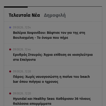
Τελευταία Νέα
Δημοφιλή
09.08.26 , 12:54
Βαλέρια Χοψονίδου: Βάφτισε τον γιο της στη
Βουλιαγμένη - Το όνομα που πήρε
09.08.26 , 12:44
Ερυθρός Σταυρός: Άγρια επίθεση σε νοσηλεύτρια
στα Επείγοντα
09.08.26 , 12:28
Πάρος: Χωρίς ναυαγοσώστη η πισίνα του beach
bar όπου πνίγηκε ο 4χρονος
09.08.26 , 12:20
Hyundai και Healthy Seas: Καθάρισαν 36 τόνους
θαλάσσια απορρίμματα