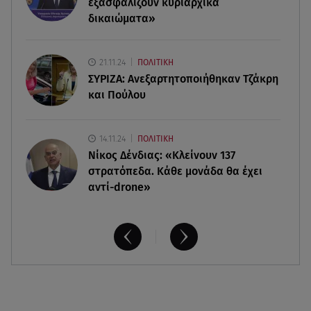
φράουλα
εξασφαλίζουν κυριαρχικά
δικαιώματα»
09.08.26 , 10:13
Κορυφώνεται η έξοδος του Αυγούστου -
21.11.24
ΠΟΛΙΤΙΚΗ
«Καρφίτσα δεν πέφτει» στα λιμάνια
ΣΥΡΙΖΑ: Ανεξαρτητοποιήθηκαν Τζάκρη
και Πούλου
14.11.24
ΠΟΛΙΤΙΚΗ
Νίκος Δένδιας: «Κλείνουν 137
στρατόπεδα. Kάθε μονάδα θα έχει
αντί-drone»