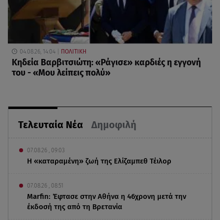
04.08.26, 14:04
ΠΟΛΙΤΙΚΗ
Κηδεία Βαρβιτσιώτη: «Ράγισε» καρδιές η εγγονή
του - «Μου λείπεις πολύ»
Τελευταία Νέα
Δημοφιλή
07.08.26 , 09:03
Η «καταραμένη»​​​​​​​ ζωή της Ελίζαμπεθ Τέιλορ
07.08.26 , 08:51
Marfin: Έφτασε στην Αθήνα η 46χρονη μετά την
έκδοσή της από τη Βρετανία