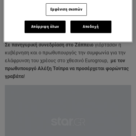
Εμφάνιση σκοπών
Απόρριψη όλων
Αποδοχή
Σε πανηγυρική συνεδρίαση στο Ζάππειο
γιόρτασαν η
κυβέρνηση και ο πρωθυπουργός την συμφωνία για την
ελάφρυνση του χρέους στο χθεσινό Εurogroup,
με τον
πρωθυπουργό Αλέξη Τσίπρα να προσέρχεται φορώντας
γραβάτα
!