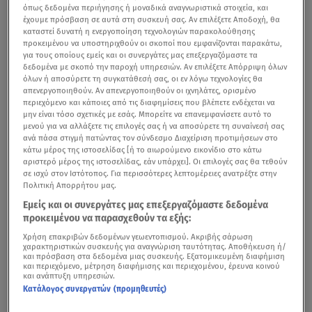
όπως δεδομένα περιήγησης ή μοναδικά αναγνωριστικά στοιχεία, και
έχουμε πρόσβαση σε αυτά στη συσκευή σας. Αν επιλέξετε Αποδοχή, θα
καταστεί δυνατή η ενεργοποίηση τεχνολογιών παρακολούθησης
προκειμένου να υποστηριχθούν οι σκοποί που εμφανίζονται παρακάτω,
για τους οποίους εμείς και οι συνεργάτες μας επεξεργαζόμαστε τα
δεδομένα με σκοπό την παροχή υπηρεσιών. Αν επιλέξετε Απόρριψη όλων
όλων ή αποσύρετε τη συγκατάθεσή σας, οι εν λόγω τεχνολογίες θα
απενεργοποιηθούν. Αν απενεργοποιηθούν οι ιχνηλάτες, ορισμένο
περιεχόμενο και κάποιες από τις διαφημίσεις που βλέπετε ενδέχεται να
μην είναι τόσο σχετικές με εσάς. Μπορείτε να επανεμφανίσετε αυτό το
μενού για να αλλάξετε τις επιλογές σας ή να αποσύρετε τη συναίνεσή σας
ανά πάσα στιγμή πατώντας τον σύνδεσμο Διαχείριση προτιμήσεων στο
κάτω μέρος της ιστοσελίδας [ή το αιωρούμενο εικονίδιο στο κάτω
αριστερό μέρος της ιστοσελίδας, εάν υπάρχει]. Οι επιλογές σας θα τεθούν
σε ισχύ στον Ιστότοπος. Για περισσότερες λεπτομέρειες ανατρέξτε στην
Πολιτική Απορρήτου μας.
Εμείς και οι συνεργάτες μας επεξεργαζόμαστε δεδομένα
προκειμένου να παρασχεθούν τα εξής:
Χρήση επακριβών δεδομένων γεωεντοπισμού. Ακριβής σάρωση
χαρακτηριστικών συσκευής για αναγνώριση ταυτότητας. Αποθήκευση ή/
και πρόσβαση στα δεδομένα μιας συσκευής. Εξατομικευμένη διαφήμιση
και περιεχόμενο, μέτρηση διαφήμισης και περιεχομένου, έρευνα κοινού
και ανάπτυξη υπηρεσιών.
Κατάλογος συνεργατών (προμηθευτές)