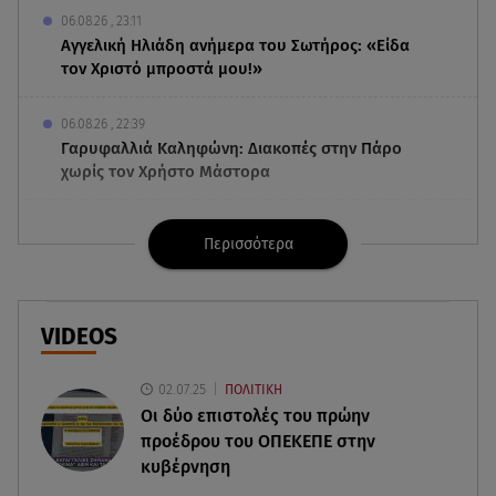
06.08.26 , 23:11
Αγγελική Ηλιάδη ανήμερα του Σωτήρος: «Είδα
τον Χριστό μπροστά μου!»
06.08.26 , 22:39
Γαρυφαλλιά Καληφώνη: Διακοπές στην Πάρο
χωρίς τον Χρήστο Μάστορα
06.08.26 , 22:12
Περισσότερα
Στην παραλία η Αποστολία Ζώη: «Γεμάτη
αλμύρα»
06.08.26 , 22:10
VIDEOS
Κλήρωση Τζόκερ 6/8/2026: Οι τυχεροί αριθμοί
για τα 2.500.000 ευρώ
02.07.25
ΠΟΛΙΤΙΚΗ
Οι δύο επιστολές του πρώην
06.08.26 , 22:02
προέδρου του ΟΠΕΚΕΠE στην
Σύγκρουση τραμ στη Γερμανία: 25 τραυματίες, 7
κυβέρνηση
σε σοβαρή κατάσταση