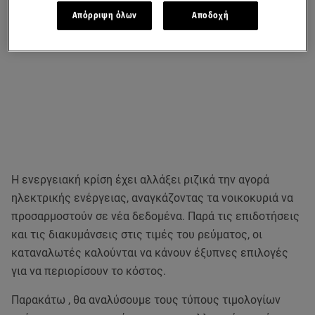
Απόρριψη όλων
Αποδοχή
Η ενεργειακή κρίση έχει αλλάξει ριζικά την αγορά
ηλεκτρικής ενέργειας, αναγκάζοντας τα νοικοκυριά να
προσαρμοστούν σε νέα δεδομένα. Παρά τις επιδοτήσεις
και τις διακυμάνσεις στις τιμές του ρεύματος, οι
καταναλωτές καλούνται να κάνουν έξυπνες επιλογές
για να περιορίσουν το κόστος.
Παρακάτω , θα αναλύσουμε τους τύπους τιμολογίων