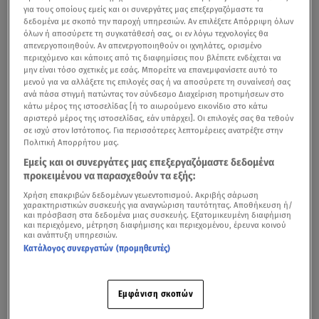
για τους οποίους εμείς και οι συνεργάτες μας επεξεργαζόμαστε τα
δεδομένα με σκοπό την παροχή υπηρεσιών. Αν επιλέξετε Απόρριψη όλων
όλων ή αποσύρετε τη συγκατάθεσή σας, οι εν λόγω τεχνολογίες θα
απενεργοποιηθούν. Αν απενεργοποιηθούν οι ιχνηλάτες, ορισμένο
περιεχόμενο και κάποιες από τις διαφημίσεις που βλέπετε ενδέχεται να
μην είναι τόσο σχετικές με εσάς. Μπορείτε να επανεμφανίσετε αυτό το
μενού για να αλλάξετε τις επιλογές σας ή να αποσύρετε τη συναίνεσή σας
ανά πάσα στιγμή πατώντας τον σύνδεσμο Διαχείριση προτιμήσεων στο
κάτω μέρος της ιστοσελίδας [ή το αιωρούμενο εικονίδιο στο κάτω
αριστερό μέρος της ιστοσελίδας, εάν υπάρχει]. Οι επιλογές σας θα τεθούν
σε ισχύ στον Ιστότοπος. Για περισσότερες λεπτομέρειες ανατρέξτε στην
Πολιτική Απορρήτου μας.
Εμείς και οι συνεργάτες μας επεξεργαζόμαστε δεδομένα
προκειμένου να παρασχεθούν τα εξής:
Χρήση επακριβών δεδομένων γεωεντοπισμού. Ακριβής σάρωση
χαρακτηριστικών συσκευής για αναγνώριση ταυτότητας. Αποθήκευση ή/
και πρόσβαση στα δεδομένα μιας συσκευής. Εξατομικευμένη διαφήμιση
και περιεχόμενο, μέτρηση διαφήμισης και περιεχομένου, έρευνα κοινού
και ανάπτυξη υπηρεσιών.
Κατάλογος συνεργατών (προμηθευτές)
Εμφάνιση σκοπών