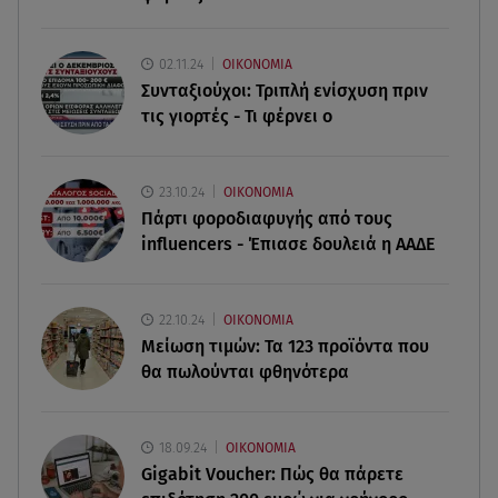
07.08.26 , 21:03
Σε τρία επίπεδα οι παραβιάσεις της Τουρκίας στο
Αιγαίο
02.11.24
ΟΙΚΟΝΟΜΙΑ
Συνταξιούχοι: Τριπλή ενίσχυση πριν
07.08.26 , 21:00
τις γιορτές - Τι φέρνει ο
MINI Aceman E: Τα αξεσουάρ για περιπετειώδεις
διαδρομές
23.10.24
ΟΙΚΟΝΟΜΙΑ
07.08.26 , 20:47
Πάρτι φοροδιαφυγής από τους
Χανιά: Νεκρή βρέθηκε αγνοούμενη - Ξέφυγε από
influencers - Έπιασε δουλειά η ΑΑΔΕ
αστυνομικούς που την εντόπισαν
22.10.24
ΟΙΚΟΝΟΜΙΑ
Μείωση τιμών: Τα 123 προϊόντα που
θα πωλούνται φθηνότερα
18.09.24
ΟΙΚΟΝΟΜΙΑ
Gigabit Voucher: Πώς θα πάρετε