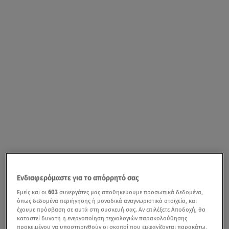
Ενδιαφερόμαστε για το απόρρητό σας
Εμείς και οι
603
συνεργάτες μας αποθηκεύουμε προσωπικά δεδομένα,
όπως δεδομένα περιήγησης ή μοναδικά αναγνωριστικά στοιχεία, και
έχουμε πρόσβαση σε αυτά στη συσκευή σας. Αν επιλέξετε Αποδοχή, θα
καταστεί δυνατή η ενεργοποίηση τεχνολογιών παρακολούθησης
προκειμένου να υποστηριχθούν οι σκοποί που εμφανίζονται παρακάτω,