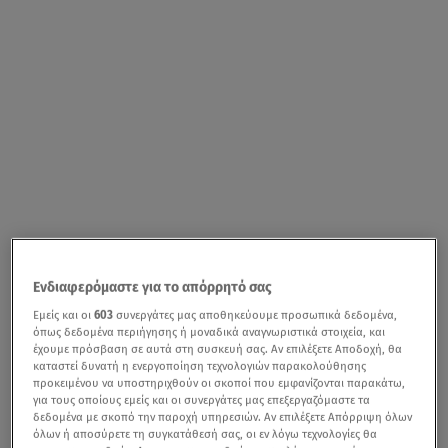
Ενδιαφερόμαστε για το απόρρητό σας
Εμείς και οι
603
συνεργάτες μας αποθηκεύουμε προσωπικά δεδομένα,
όπως δεδομένα περιήγησης ή μοναδικά αναγνωριστικά στοιχεία, και
έχουμε πρόσβαση σε αυτά στη συσκευή σας. Αν επιλέξετε Αποδοχή, θα
καταστεί δυνατή η ενεργοποίηση τεχνολογιών παρακολούθησης
προκειμένου να υποστηριχθούν οι σκοποί που εμφανίζονται παρακάτω,
για τους οποίους εμείς και οι συνεργάτες μας επεξεργαζόμαστε τα
δεδομένα με σκοπό την παροχή υπηρεσιών. Αν επιλέξετε Απόρριψη όλων
όλων ή αποσύρετε τη συγκατάθεσή σας, οι εν λόγω τεχνολογίες θα