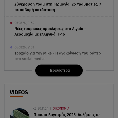
Σύγκρουση τραμ στη Γερμανία: 25 τραυματίες, 7
σε σοβαρή κατάσταση
06.08.26 , 21:59
Νέες τουρκικές προκλήσεις στο Αιγαίο -
Αερομαχία με ελληνικά F-16
06.08.26 , 21:31
Τροχαίο για τον Mike - Η ανακοίνωση του ράπερ
στα social media
Περισσότερα
06.08.26 , 21:22
Ισραήλ - Κύπρος - Κρήτη: Το μεγαλύτερο
υποθαλάσσιο καλώδιο στον κόσμο
VIDEOS
06.08.26 , 21:07
Motor Oil: Δωρεά πυροσβεστικών οχημάτων και
εξοπλισμού στον Άγιο Βασίλειο
20.11.24
ΟΙΚΟΝΟΜΙΑ
Προϋπολογισμός 2025: Αυξήσεις σε