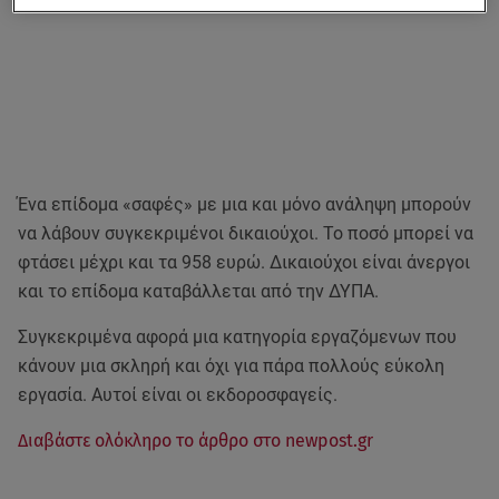
Ένα επίδομα «σαφές» με μια και μόνο ανάληψη μπορούν
να λάβουν συγκεκριμένοι δικαιούχοι. Το ποσό μπορεί να
φτάσει μέχρι και τα 958 ευρώ. Δικαιούχοι είναι άνεργοι
και το επίδομα καταβάλλεται από την ΔΥΠΑ.
Συγκεκριμένα αφορά μια κατηγορία εργαζόμενων που
κάνουν μια σκληρή και όχι για πάρα πολλούς εύκολη
εργασία. Αυτοί είναι οι εκδοροσφαγείς.
Διαβάστε ολόκληρο το άρθρο στο newpost.gr