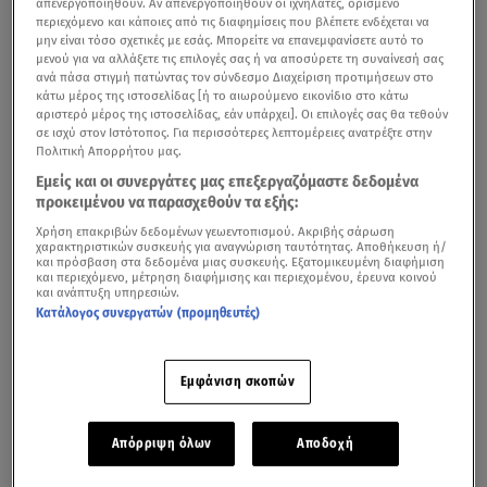
απενεργοποιηθούν. Αν απενεργοποιηθούν οι ιχνηλάτες, ορισμένο
περιεχόμενο και κάποιες από τις διαφημίσεις που βλέπετε ενδέχεται να
μην είναι τόσο σχετικές με εσάς. Μπορείτε να επανεμφανίσετε αυτό το
μενού για να αλλάξετε τις επιλογές σας ή να αποσύρετε τη συναίνεσή σας
ανά πάσα στιγμή πατώντας τον σύνδεσμο Διαχείριση προτιμήσεων στο
κάτω μέρος της ιστοσελίδας [ή το αιωρούμενο εικονίδιο στο κάτω
αριστερό μέρος της ιστοσελίδας, εάν υπάρχει]. Οι επιλογές σας θα τεθούν
σε ισχύ στον Ιστότοπος. Για περισσότερες λεπτομέρειες ανατρέξτε στην
Πολιτική Απορρήτου μας.
Εμείς και οι συνεργάτες μας επεξεργαζόμαστε δεδομένα
προκειμένου να παρασχεθούν τα εξής:
Χρήση επακριβών δεδομένων γεωεντοπισμού. Ακριβής σάρωση
χαρακτηριστικών συσκευής για αναγνώριση ταυτότητας. Αποθήκευση ή/
και πρόσβαση στα δεδομένα μιας συσκευής. Εξατομικευμένη διαφήμιση
και περιεχόμενο, μέτρηση διαφήμισης και περιεχομένου, έρευνα κοινού
και ανάπτυξη υπηρεσιών.
Κατάλογος συνεργατών (προμηθευτές)
Εμφάνιση σκοπών
Απόρριψη όλων
Αποδοχή