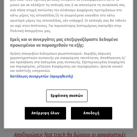
μενού για να αλλάξετε τις επιλογές σας ή να αποσύρετε τη συναίνεσή σας
ανά πάσα στιγμή πατώντας τον σύνδεσμο Διαχείριση προτιμήσεων στο
κάτω μέρος της ιστοσελίδας [ή το αιωρούμενο εικονίδιο στο κάτω
αριστερό μέρος της ιστοσελίδας, εάν υπάρχει]. Οι επιλογές σας θα τεθούν
σε ισχύ στον Ιστότοπος. Για περισσότερες λεπτομέρειες ανατρέξτε στην
Πολιτική Απορρήτου μας.
Εμείς και οι συνεργάτες μας επεξεργαζόμαστε δεδομένα
προκειμένου να παρασχεθούν τα εξής:
Όσα είπε ο πρωθυπουργός για τις αποζημιώσεις που θα δοθούν στους
πυρόπληκτους
Χρήση επακριβών δεδομένων γεωεντοπισμού. Ακριβής σάρωση
χαρακτηριστικών συσκευής για αναγνώριση ταυτότητας. Αποθήκευση ή/
και πρόσβαση στα δεδομένα μιας συσκευής. Εξατομικευμένη διαφήμιση
Με fast track διαδικασίες θέλει η κυβέρνηση να δοθούν
και περιεχόμενο, μέτρηση διαφήμισης και περιεχομένου, έρευνα κοινού
και ανάπτυξη υπηρεσιών.
οι αποζημιώσεις στους πληγέντες από τις μεγάλες
Κατάλογος συνεργατών (προμηθευτές)
φωτιές
που κατέκαψαν ολόκληρη τη χώρα.
Στόχος είναι μέχρι το τέλος του μήνα ή το αργότερο
Εμφάνιση σκοπών
στις αρχές του επόμενου οι πυρόπληκτοι να έχουν λάβει
την προκαταβολή της αποζημίωσης που δικαιούνται.
Απόρριψη όλων
Αποδοχή
Αποζημιώσεις fast track θα δώσουν οι ασφαλιστικές