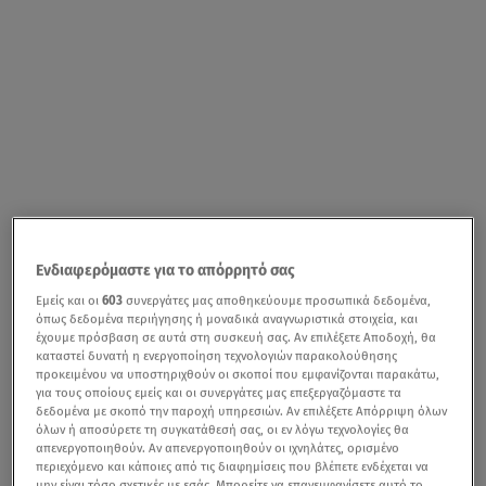
Ενδιαφερόμαστε για το απόρρητό σας
Εμείς και οι
603
συνεργάτες μας αποθηκεύουμε προσωπικά δεδομένα,
όπως δεδομένα περιήγησης ή μοναδικά αναγνωριστικά στοιχεία, και
έχουμε πρόσβαση σε αυτά στη συσκευή σας. Αν επιλέξετε Αποδοχή, θα
καταστεί δυνατή η ενεργοποίηση τεχνολογιών παρακολούθησης
προκειμένου να υποστηριχθούν οι σκοποί που εμφανίζονται παρακάτω,
για τους οποίους εμείς και οι συνεργάτες μας επεξεργαζόμαστε τα
δεδομένα με σκοπό την παροχή υπηρεσιών. Αν επιλέξετε Απόρριψη όλων
όλων ή αποσύρετε τη συγκατάθεσή σας, οι εν λόγω τεχνολογίες θα
απενεργοποιηθούν. Αν απενεργοποιηθούν οι ιχνηλάτες, ορισμένο
περιεχόμενο και κάποιες από τις διαφημίσεις που βλέπετε ενδέχεται να
μην είναι τόσο σχετικές με εσάς. Μπορείτε να επανεμφανίσετε αυτό το