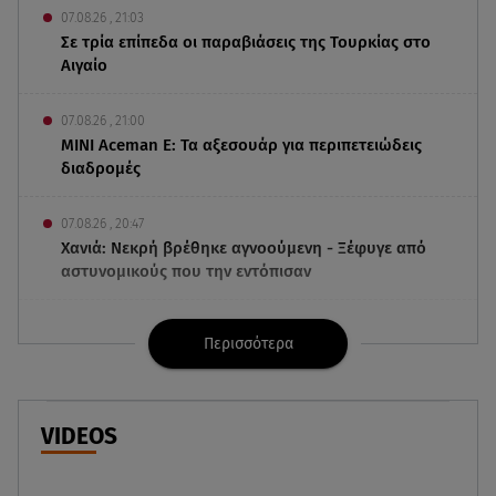
07.08.26 , 21:03
Σε τρία επίπεδα οι παραβιάσεις της Τουρκίας στο
Αιγαίο
07.08.26 , 21:00
MINI Aceman E: Τα αξεσουάρ για περιπετειώδεις
διαδρομές
07.08.26 , 20:47
Χανιά: Νεκρή βρέθηκε αγνοούμενη - Ξέφυγε από
αστυνομικούς που την εντόπισαν
07.08.26 , 20:18
Περισσότερα
Μυστράς: Κρίσιμος για το κατηγορητήριο ο
χρόνος θανάτου του 90χρονου
07.08.26 , 20:13
VIDEOS
Κυψέλη: Tι βρέθηκε στο διαμέρισμα της
38χρονης Λίζα