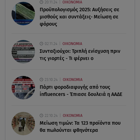
20.11.24
ΟΙΚΟΝΟΜΙΑ
Προϋπολογισμός 2025: Αυξήσεις σε
07.08.26 , 19:15
μισθούς και συντάξεις- Μείωση σε
Συντάξεις Σεπτεμβρίου: Πότε θα μπουν τα
χρήματα στους λογαριασμούς
φόρους
07.08.26 , 18:45
02.11.24
ΟΙΚΟΝΟΜΙΑ
Φωτιά στο Στεφάνι Κορίνθου: Μήνυμα από το 112
Συνταξιούχοι: Τριπλή ενίσχυση πριν
- Σηκώθηκαν εναέρια μέσα
τις γιορτές - Τι φέρνει ο
07.08.26 , 18:34
Έξοδος Αυγούστου: Στο 100% η πληρότητα για
23.10.24
ΟΙΚΟΝΟΜΙΑ
Κυκλάδες
Πάρτι φοροδιαφυγής από τους
influencers - Έπιασε δουλειά η ΑΑΔΕ
07.08.26 , 17:44
Παιδικοί σταθμοί: Πότε βγαίνουν τα προσωρινά
αποτελέσματα
22.10.24
ΟΙΚΟΝΟΜΙΑ
Μείωση τιμών: Τα 123 προϊόντα που
θα πωλούνται φθηνότερα