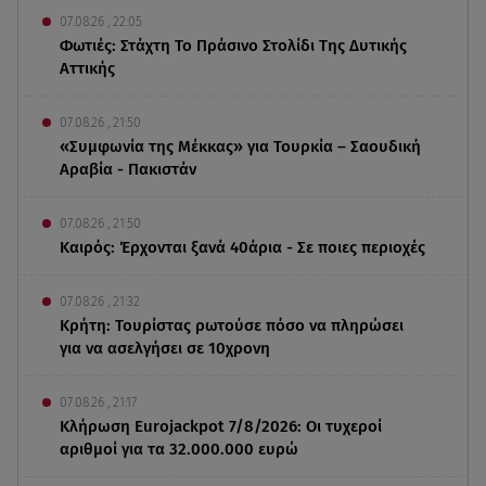
07.08.26 , 22:05
Φωτιές: Στάχτη Το Πράσινο Στολίδι Της Δυτικής
Αττικής
07.08.26 , 21:50
«Συμφωνία της Μέκκας» για Τουρκία – Σαουδική
Αραβία - Πακιστάν
07.08.26 , 21:50
Καιρός: Έρχονται ξανά 40άρια - Σε ποιες περιοχές
07.08.26 , 21:32
Κρήτη: Τουρίστας ρωτούσε πόσο να πληρώσει
για να ασελγήσει σε 10χρονη
07.08.26 , 21:17
Κλήρωση Eurojackpot 7/8/2026: Οι τυχεροί
αριθμοί για τα 32.000.000 ευρώ