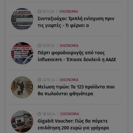
07.08.26 , 19:15
Συντάξεις Σεπτεμβρίου: Πότε θα μπουν τα
02.11.24
ΟΙΚΟΝΟΜΙΑ
χρήματα στους λογαριασμούς
Συνταξιούχοι: Τριπλή ενίσχυση πριν
τις γιορτές - Τι φέρνει ο
07.08.26 , 18:45
Φωτιά στο Στεφάνι Κορίνθου: Μήνυμα από το 112
- Σηκώθηκαν εναέρια μέσα
23.10.24
ΟΙΚΟΝΟΜΙΑ
Πάρτι φοροδιαφυγής από τους
07.08.26 , 18:34
influencers - Έπιασε δουλειά η ΑΑΔΕ
Έξοδος Αυγούστου: Στο 100% η πληρότητα για
Κυκλάδες
22.10.24
ΟΙΚΟΝΟΜΙΑ
Μείωση τιμών: Τα 123 προϊόντα που
θα πωλούνται φθηνότερα
18.09.24
ΟΙΚΟΝΟΜΙΑ
Gigabit Voucher: Πώς θα πάρετε
επιδότηση 200 ευρώ για γρήγορο