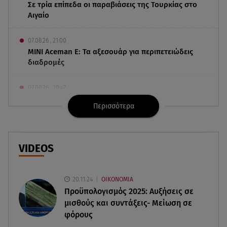
Σε τρία επίπεδα οι παραβιάσεις της Τουρκίας στο
Αιγαίο
07.08.26 , 21:00
MINI Aceman E: Τα αξεσουάρ για περιπετειώδεις
διαδρομές
07.08.26 , 20:47
Χανιά: Νεκρή βρέθηκε αγνοούμενη - Ξέφυγε από
Περισσότερα
αστυνομικούς που την εντόπισαν
07.08.26 , 20:18
Μυστράς: Κρίσιμος για το κατηγορητήριο ο
VIDEOS
χρόνος θανάτου του 90χρονου
20.11.24
ΟΙΚΟΝΟΜΙΑ
07.08.26 , 20:13
Προϋπολογισμός 2025: Αυξήσεις σε
Κυψέλη: Tι βρέθηκε στο διαμέρισμα της
μισθούς και συντάξεις- Μείωση σε
38χρονης Λίζα
φόρους