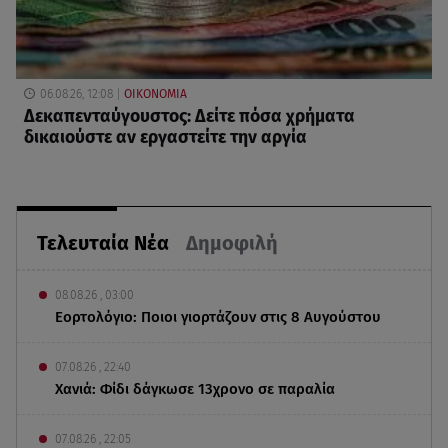
06.08.26, 12:08
ΟΙΚΟΝΟΜΙΑ
Δεκαπενταύγουστος: Δείτε πόσα χρήματα
δικαιούστε αν εργαστείτε την αργία
Τελευταία Νέα
Δημοφιλή
08.08.26 , 03:00
Εορτολόγιο: Ποιοι γιορτάζουν στις 8 Αυγούστου
07.08.26 , 22:40
Χανιά: Φίδι δάγκωσε 13χρονο σε παραλία
07.08.26 , 22:05