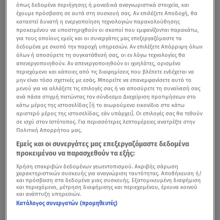
όπως δεδομένα περιήγησης ή μοναδικά αναγνωριστικά στοιχεία, και
έχουμε πρόσβαση σε αυτά στη συσκευή σας. Αν επιλέξετε Αποδοχή, θα
καταστεί δυνατή η ενεργοποίηση τεχνολογιών παρακολούθησης
προκειμένου να υποστηριχθούν οι σκοποί που εμφανίζονται παρακάτω,
για τους οποίους εμείς και οι συνεργάτες μας επεξεργαζόμαστε τα
δεδομένα με σκοπό την παροχή υπηρεσιών. Αν επιλέξετε Απόρριψη όλων
όλων ή αποσύρετε τη συγκατάθεσή σας, οι εν λόγω τεχνολογίες θα
απενεργοποιηθούν. Αν απενεργοποιηθούν οι ιχνηλάτες, ορισμένο
περιεχόμενο και κάποιες από τις διαφημίσεις που βλέπετε ενδέχεται να
μην είναι τόσο σχετικές με εσάς. Μπορείτε να επανεμφανίσετε αυτό το
μενού για να αλλάξετε τις επιλογές σας ή να αποσύρετε τη συναίνεσή σας
ανά πάσα στιγμή πατώντας τον σύνδεσμο Διαχείριση προτιμήσεων στο
κάτω μέρος της ιστοσελίδας [ή το αιωρούμενο εικονίδιο στο κάτω
αριστερό μέρος της ιστοσελίδας, εάν υπάρχει]. Οι επιλογές σας θα τεθούν
σε ισχύ στον Ιστότοπος. Για περισσότερες λεπτομέρειες ανατρέξτε στην
Πολιτική Απορρήτου μας.
Εμείς και οι συνεργάτες μας επεξεργαζόμαστε δεδομένα
προκειμένου να παρασχεθούν τα εξής:
Χρήση επακριβών δεδομένων γεωεντοπισμού. Ακριβής σάρωση
χαρακτηριστικών συσκευής για αναγνώριση ταυτότητας. Αποθήκευση ή/
και πρόσβαση στα δεδομένα μιας συσκευής. Εξατομικευμένη διαφήμιση
και περιεχόμενο, μέτρηση διαφήμισης και περιεχομένου, έρευνα κοινού
και ανάπτυξη υπηρεσιών.
Κατάλογος συνεργατών (προμηθευτές)