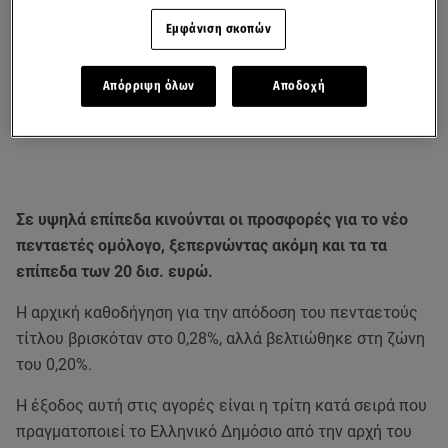
Εμφάνιση σκοπών
Απόρριψη όλων
Αποδοχή
Σε υψηλά επίπεδα κινούνται οι προσφορές για το νέο
πενταετές ομόλογο, ξεπερνώντας ακόμη και τα τα
επίπεδα των 20 δισ. ευρώ.
Η αρχική καθοδήγηση για την απόδοση του πενταετούς
τίτλου βρισκόταν στο 0,28%, αλλά βελτιώθηκε στη ζώνη
του 0,20%.
Η έξοδος αυτή στις αγορές είναι η τρίτη κατά σειρά που
πραγματοποιεί το Ελληνικό Δημόσιο από την αρχή του