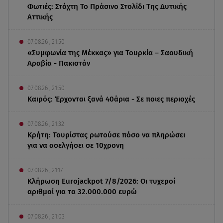
Φωτιές: Στάχτη Το Πράσινο Στολίδι Της Δυτικής
Αττικής
07.08.26 , 21:50
«Συμφωνία της Μέκκας» για Τουρκία – Σαουδική
Αραβία - Πακιστάν
07.08.26 , 21:50
Καιρός: Έρχονται ξανά 40άρια - Σε ποιες περιοχές
07.08.26 , 21:32
Κρήτη: Τουρίστας ρωτούσε πόσο να πληρώσει
για να ασελγήσει σε 10χρονη
07.08.26 , 21:17
Κλήρωση Eurojackpot 7/8/2026: Οι τυχεροί
αριθμοί για τα 32.000.000 ευρώ
07.08.26 , 21:03