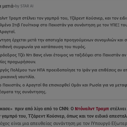
α ματιά
-
by STAR AI
λντ Τραμπ στέλνει τον γαμπρό του, Τζάρεντ Κούσνερ, και τον ειδ
λμένο Στιβ Γουίτκοφ στο Πακιστάν για συνάντηση με τον ΥΠΕΞ του
Αραγτσί.
ντηση έρχεται μετά την αποτυχία προηγούμενων συνομιλιών και σ
 πιθανή συμφωνία για κατάπαυση του πυρός.
ρόεδρος Τζέι Ντι Βανς είναι έτοιμος να ταξιδέψει στο Πακιστάν αν
λίες προχωρήσουν.
ργός Πολέμου των ΗΠΑ προειδοποίησε το Ιράν για επιθέσεις αν απ
ρικανική ναυτιλία.
ο Πακιστάν, ο Αραγτσί θα επισκεφθεί Ομάν και Ρωσία για να μεταφ
έσματα της συνάντησης.
σκασε» πριν από λίγο από το CNN: Ο
Ντόναλντ Τραμπ
στέλνει
 γαμπρό του, Τζάρεντ Κούσνερ, όπως και τον ειδικό απεστα
όχος είναι μια απευθείας συνάντηση με τον ΙΥπουργό Εξωτε