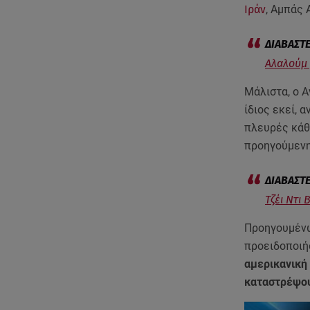
Ιράν
, Αμπάς 
Αλαλούμ 
Μάλιστα, ο 
ίδιος εκεί, 
πλευρές κάθο
προηγούμενη
Τζέι Ντι
Προηγουμένω
προειδοποιή
αμερικανική 
καταστρέψο