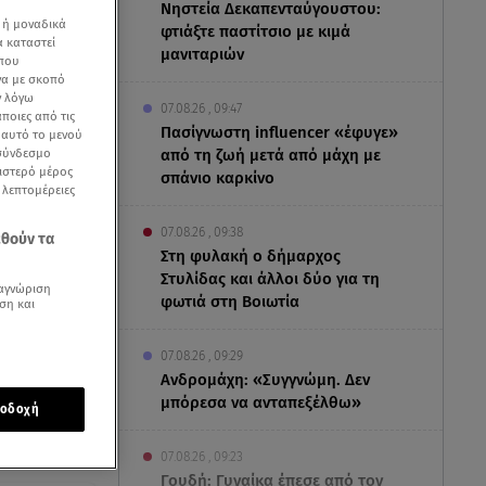
Νηστεία Δεκαπενταύγουστου:
 ή μοναδικά
φτιάξτε παστίτσιο με κιμά
α καταστεί
μανιταριών
 που
να με σκοπό
ν λόγω
07.08.26 , 09:47
ποιες από τις
Πασίγνωστη influencer «έφυγε»
ε αυτό το μενού
από τη ζωή μετά από μάχη με
 σύνδεσμο
ριστερό μέρος
σπάνιο καρκίνο
ς λεπτομέρειες
07.08.26 , 09:38
εθούν τα
Στη φυλακή ο δήμαρχος
Στυλίδας και άλλοι δύο για τη
αγνώριση
φωτιά στη Βοιωτία
ση και
07.08.26 , 09:29
Ανδρομάχη: «Συγγνώμη. Δεν
μπόρεσα να ανταπεξέλθω»
οδοχή
07.08.26 , 09:23
Γουδή: Γυναίκα έπεσε από τον