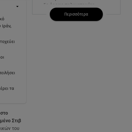
5ο όροφο πολυκατοικίας
Περισσότερα
ικό
07.08.26 , 09:03
 Ιράν,
Η «καταραμένη»​​​​​​​ ζωή της
Ελίζαμπεθ Τέιλορ
τοχεύει
07.08.26 , 08:51
Marfin: Έφτασε στην Αθήνα η
 οι
46χρονη μετά την έκδοσή της
από τη Βρετανία
ειλήσει
07.08.26 , 08:51
Χρηστίδου: Ο «photobomber»
έρει τα
ανάμεσα σε εκείνη και τη
Χριστίνα Κοντοβά
 στο
07.08.26 , 08:07
λμένο Στιβ
Μάλια: «Είδα τα παιδάκια να
κουνάνε τα χέρια και να ζητάνε
ρικών του