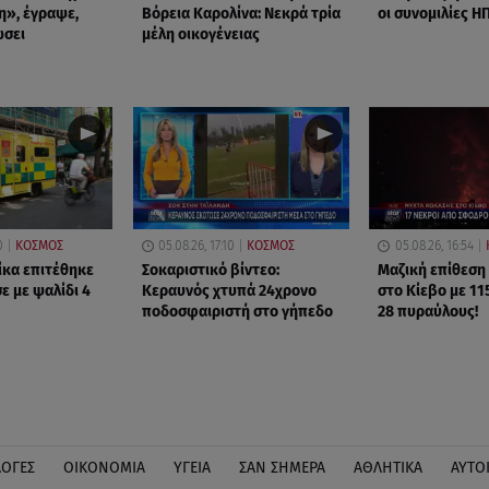
η», έγραψε,
Βόρεια Καρολίνα: Νεκρά τρία
οι συνομιλίες ΗΠ
ώσει
μέλη οικογένειας
0
ΚΟΣΜΟΣ
05.08.26, 17:10
ΚΟΣΜΟΣ
05.08.26, 16:54
ίκα επιτέθηκε
Σοκαριστικό βίντεο:
Μαζική επίθεση
ε με ψαλίδι 4
Κεραυνός χτυπά 24χρονο
στο Κίεβο με 11
ποδοσφαιριστή στο γήπεδο
28 πυραύλους!
ΛΟΓΕΣ
ΟΙΚΟΝΟΜΙΑ
ΥΓΕΙΑ
ΣΑΝ ΣΗΜΕΡΑ
ΑΘΛΗΤΙΚΑ
ΑΥΤΟ