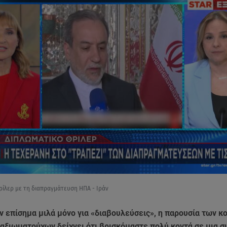
ρίλερ με τη διαπραγμάτευση ΗΠΑ - Ιράν
άν επίσημα μιλά μόνο για «διαβουλεύσεις», η παρουσία των 
αξιωματούχων δείχνει ότι βρισκόμαστε πολύ κοντά σε μια σ