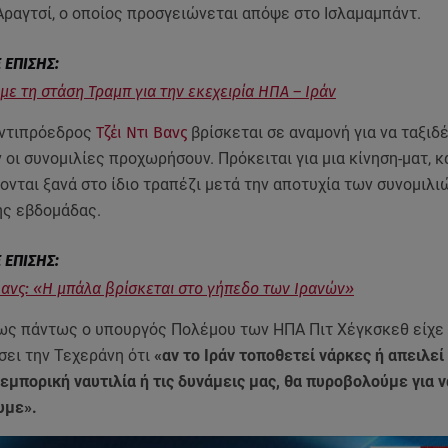
Αραγτσί, ο οποίος προσγειώνεται απόψε στο Ισλαμαμπάντ.
με τη στάση Τραμπ για την εκεχειρία ΗΠΑ – Ιράν
Αντιπρόεδρος
Τζέι Ντι Βανς
βρίσκεται σε αναμονή για να ταξιδέ
αν οι συνομιλίες προχωρήσουν. Πρόκειται για μια κίνηση-ματ, 
νται ξανά στο ίδιο τραπέζι μετά την αποτυχία των συνομιλι
ς εβδομάδας.
 Βανς: «Η μπάλα βρίσκεται στο γήπεδο των Ιρανών»
ς πάντως ο υπουργός Πολέμου των ΗΠΑ Πιτ Χέγκσκεθ είχε
σει την Τεχεράνη ότι
«αν το Ιράν τοποθετεί νάρκες ή απειλεί
εμπορική ναυτιλία ή τις δυνάμεις μας, θα πυροβολούμε για ν
υμε».