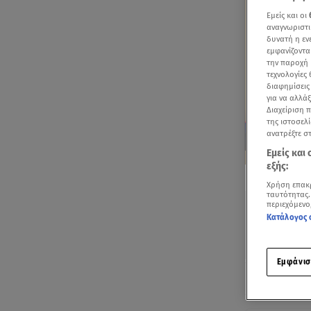
Εμείς και οι
αναγνωριστι
δυνατή η ε
εμφανίζοντα
την παροχή 
τεχνολογίες
διαφημίσεις
για να αλλά
Διαχείριση 
της ιστοσελί
ανατρέξτε σ
Εμείς και
εξής:
Δείτε περισσ
Πρόσθηκη star
Χρήση επακ
ταυτότητας.
περιεχόμενο
Κατάλογος 
Εμφάνισ
Ακούστ