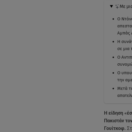
Με μι
Ο Ντόνα
απεστα
Αμπάς 
Η συνά
σε μια
Ο Αντιπ
συνομι
Ο υπου
την αμε
Μετά τ
αποτελ
Η είδηση «έ
Πακιστάν τον
Γουίτκοφ.
Στ