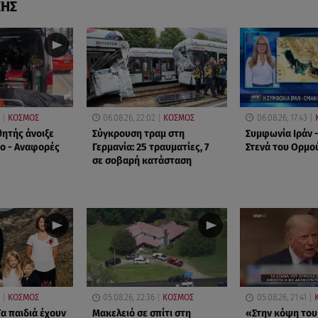
ΣΗΣ
ΚΟΣΜΟΣ
06.08.26, 22:02
ΚΟΣΜΟΣ
06.08.26, 17:43
θητής άνοιξε
Σύγκρουση τραμ στη
Συμφωνία Ιράν –
ίο - Αναφορές
Γερμανία: 25 τραυματίες, 7
Στενά του Ορμο
σε σοβαρή κατάσταση
ΚΟΣΜΟΣ
05.08.26, 22:36
ΚΟΣΜΟΣ
05.08.26, 21:41
α παιδιά έχουν
Μακελειό σε σπίτι στη
«Στην κόψη του