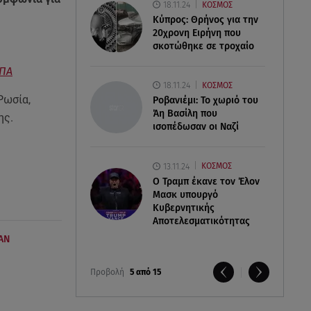
18.11.24
ΚΟΣΜΟΣ
Κύπρος: Θρήνος για την
20χρονη Ειρήνη που
σκοτώθηκε σε τροχαίο
ΗΠΑ
18.11.24
ΚΟΣΜΟΣ
Ρωσία,
Ροβανιέμι: Το χωριό του
Άη Βασίλη που
ης.
ισοπέδωσαν οι Ναζί
13.11.24
ΚΟΣΜΟΣ
O Τραμπ έκανε τον Έλον
Μασκ υπουργό
Κυβερνητικής
Αποτελεσματικότητας
ΑΝ
Προβολή
5 από 15