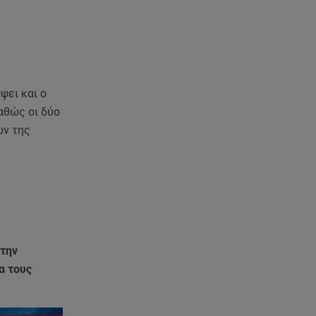
βοήθεια»
07.08.26 , 07:37
Ταϊλάνδη: Μαθητής άνοιξε πυρ
σε σχολείο - Αναφορές για
νεκρούς
ψει και ο
καθώς οι δύο
07.08.26 , 03:00
ών της
Εορτολόγιο: Ποιοι γιορτάζουν
στις 7 Αυγούστου
06.08.26 , 23:41
Βασιλική Ανδρίτσου: Ξεκίνησε
τις διακοπές με τον σύζυγο και
την κορούλα της
 την
06.08.26 , 23:11
α τους
Αγγελική Ηλιάδη ανήμερα του
Σωτήρος: «Είδα τον Χριστό
μπροστά μου!»