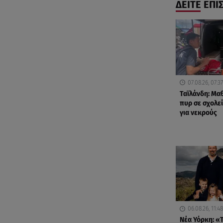
ΔΕΙΤΕ ΕΠΙ
07.08.26, 07:37
Ταϊλάνδη: Μα
πυρ σε σχολε
για νεκρούς
06.08.26, 11:48
Νέα Υόρκη: «Τ