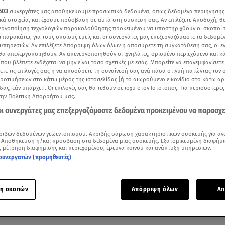
603
συνεργάτες μας αποθηκεύουμε προσωπικά δεδομένα, όπως δεδομένα περιήγησης
κά στοιχεία, και έχουμε πρόσβαση σε αυτά στη συσκευή σας. Αν επιλέξετε Αποδοχή, θ
νεργοποίηση τεχνολογιών παρακολούθησης προκειμένου να υποστηριχθούν οι σκοποί
ι παρακάτω, για τους οποίους εμείς και οι συνεργάτες μας επεξεργαζόμαστε τα δεδομέ
υπηρεσιών. Αν επιλέξετε Απόρριψη όλων όλων ή αποσύρετε τη συγκατάθεσή σας, οι ε
 θα απενεργοποιηθούν. Αν απενεργοποιηθούν οι ιχνηλάτες, ορισμένο περιεχόμενο και κά
 που βλέπετε ενδέχεται να μην είναι τόσο σχετικές με εσάς. Μπορείτε να επανεμφανίσετ
ξετε τις επιλογές σας ή να αποσύρετε τη συναίνεσή σας ανά πάσα στιγμή πατώντας τον
προτιμήσεων στο κάτω μέρος της ιστοσελίδας [ή το αιωρούμενο εικονίδιο στο κάτω α
δας, εάν υπάρχει]. Οι επιλογές σας θα τεθούν σε ισχύ στον Ιστότοπος. Για περισσότερε
την Πολιτική Απορρήτου μας.
 οι συνεργάτες μας επεξεργαζόμαστε δεδομένα προκειμένου να παρασχ
ότερα άρθρα μας στην αναζήτηση σας
.gr στις επιλογές σας
ριβών δεδομένων γεωεντοπισμού. Ακριβής σάρωση χαρακτηριστικών συσκευής για αν
 Αποθήκευση ή/και πρόσβαση στα δεδομένα μιας συσκευής. Εξατομικευμένη διαφήμι
Δείτε περισσότερα άρθρα μας στα αποτελέσματα αναζήτησης
, μέτρηση διαφήμισης και περιεχομένου, έρευνα κοινού και ανάπτυξη υπηρεσιών.
συνεργατών (προμηθευτές)
Add star.gr on Google
η σκοπών
Απόρριψη όλων
Απ
ε το άρθρο
1:05
λεπτά