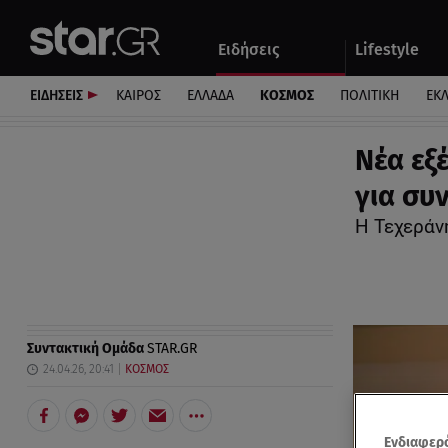
Αθλητικά
Quiz
Ειδήσεις
Lifestyle
Αυτοκίνητο
ΕΙΔΗΣΕΙΣ
ΚΑΙΡΟΣ
ΕΛΛΑΔΑ
ΚΟΣΜΟΣ
ΠΟΛΙΤΙΚΗ
ΕΚ
Νέα εξ
για συ
Η Τεχεράν
Συντακτική Ομάδα
STAR.GR
24.04.26, 20:41
ΚΟΣΜΟΣ
Ενδιαφερό