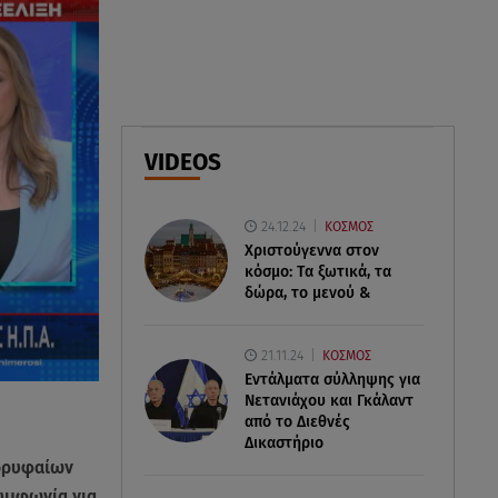
06.08.26 , 22:39
Γαρυφαλλιά Καληφώνη:
Διακοπές στην Πάρο χωρίς τον
Χρήστο Μάστορα
VIDEOS
06.08.26 , 22:12
Στην παραλία η Αποστολία Ζώη:
«Γεμάτη αλμύρα»
24.12.24
ΚΟΣΜΟΣ
Χριστούγεννα στον
κόσμο: Tα ξωτικά, τα
δώρα, το μενού &
21.11.24
ΚΟΣΜΟΣ
Εντάλματα σύλληψης για
Νετανιάχου και Γκάλαντ
από το Διεθνές
Δικαστήριο
κορυφαίων
υμφωνία για