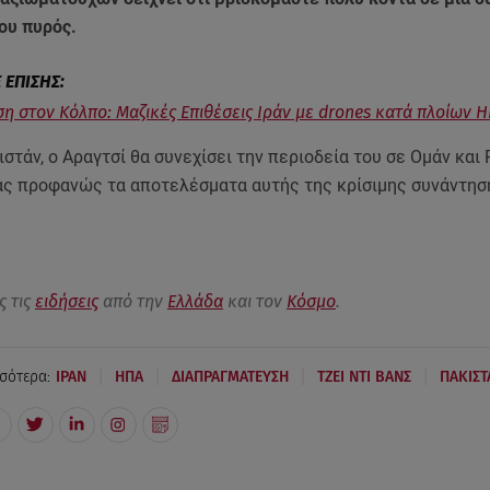
ου πυρός.
η στον Kόλπο: Μαζικές Επιθέσεις Ιράν με drones κατά πλοίων 
στάν, ο Αραγτσί θα συνεχίσει την περιοδεία του σε Ομάν και 
ς προφανώς τα αποτελέσματα αυτής της κρίσιμης συνάντησ
ς τις
ειδήσεις
από την
Ελλάδα
και τον
Κόσμο
.
|
|
|
|
σότερα:
ΙΡΑΝ
ΗΠΑ
ΔΙΑΠΡΑΓΜΑΤΕΥΣΗ
ΤΖΕΙ ΝΤΙ ΒΑΝΣ
ΠΑΚΙΣΤ