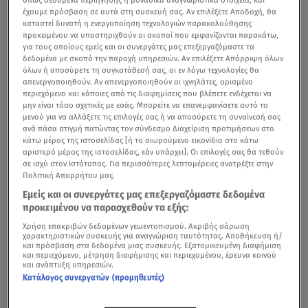
έχουμε πρόσβαση σε αυτά στη συσκευή σας. Αν επιλέξετε Αποδοχή, θα
καταστεί δυνατή η ενεργοποίηση τεχνολογιών παρακολούθησης
προκειμένου να υποστηριχθούν οι σκοποί που εμφανίζονται παρακάτω,
για τους οποίους εμείς και οι συνεργάτες μας επεξεργαζόμαστε τα
δεδομένα με σκοπό την παροχή υπηρεσιών. Αν επιλέξετε Απόρριψη όλων
όλων ή αποσύρετε τη συγκατάθεσή σας, οι εν λόγω τεχνολογίες θα
απενεργοποιηθούν. Αν απενεργοποιηθούν οι ιχνηλάτες, ορισμένο
περιεχόμενο και κάποιες από τις διαφημίσεις που βλέπετε ενδέχεται να
μην είναι τόσο σχετικές με εσάς. Μπορείτε να επανεμφανίσετε αυτό το
μενού για να αλλάξετε τις επιλογές σας ή να αποσύρετε τη συναίνεσή σας
ανά πάσα στιγμή πατώντας τον σύνδεσμο Διαχείριση προτιμήσεων στο
κάτω μέρος της ιστοσελίδας [ή το αιωρούμενο εικονίδιο στο κάτω
αριστερό μέρος της ιστοσελίδας, εάν υπάρχει]. Οι επιλογές σας θα τεθούν
σε ισχύ στον Ιστότοπος. Για περισσότερες λεπτομέρειες ανατρέξτε στην
Πολιτική Απορρήτου μας.
Εμείς και οι συνεργάτες μας επεξεργαζόμαστε δεδομένα
προκειμένου να παρασχεθούν τα εξής:
Χρήση επακριβών δεδομένων γεωεντοπισμού. Ακριβής σάρωση
χαρακτηριστικών συσκευής για αναγνώριση ταυτότητας. Αποθήκευση ή/
και πρόσβαση στα δεδομένα μιας συσκευής. Εξατομικευμένη διαφήμιση
και περιεχόμενο, μέτρηση διαφήμισης και περιεχομένου, έρευνα κοινού
και ανάπτυξη υπηρεσιών.
Κατάλογος συνεργατών (προμηθευτές)