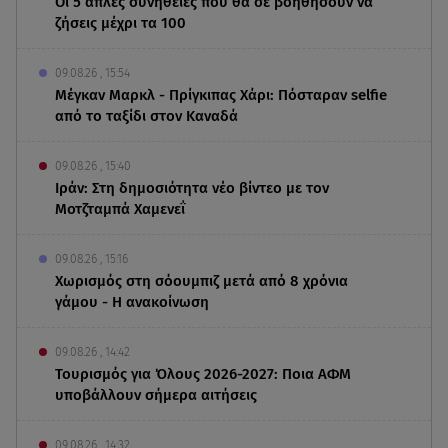
Οι 5 απλές συνήθειες που θα σε βοηθήσουν να
ζήσεις μέχρι τα 100
09.08.26 , 15:54
Μέγκαν Μαρκλ - Πρίγκιπας Χάρι: Πόσταραν selfie
από το ταξίδι στον Καναδά
09.08.26 , 15:40
Ιράν: Στη δημοσιότητα νέο βίντεο με τον
Μοτζταμπά Χαμενεΐ
09.08.26 , 15:16
Χωρισμός στη σόουμπιζ μετά από 8 χρόνια
γάμου - Η ανακοίνωση
09.08.26 , 14:42
Τουρισμός για Όλους 2026-2027: Ποια ΑΦΜ
υποβάλλουν σήμερα αιτήσεις
09.08.26 , 14:32