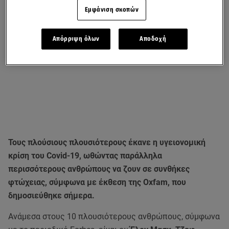
Εμφάνιση σκοπών
Απόρριψη όλων
Αποδοχή
Τους πλούσιους πλουσιότερους έκανε η υγειονομική
κρίση του Covid-19, ωθώντας παράλληλα
περισσότερους ανθρώπους να ζουν σε συνθήκες
φτώχειας, σύμφωνα με έκθεση της Oxfam, που
δημοσιεύθηκε σήμερα.
Ανάμεσα στους 10 πλουσιότερους ανθρώπους, σύμφωνα