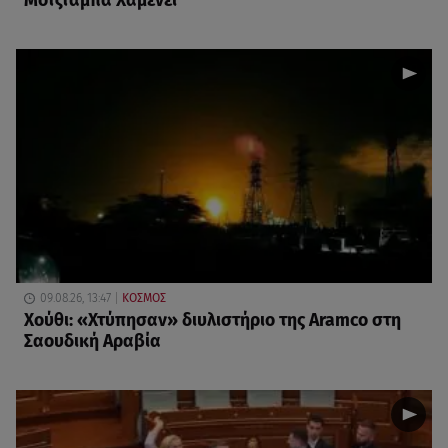
Μοτζταμπά Χαμενεΐ
09.08.26, 13:47
ΚΟΣΜΟΣ
Χούθι: «Χτύπησαν» διυλιστήριο της Aramco στη
Σαουδική Αραβία