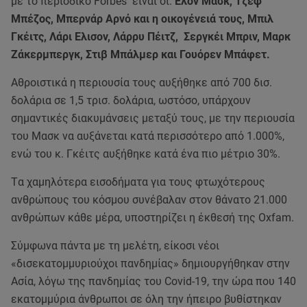
με το περιοδικό Forbes είναι οι:
Έλον Μασκ, Τζεφ
Μπέζος, Μπερνάρ Αρνό και η οικογένειά τους, Μπιλ
Γκέιτς, Λάρι Ελισον, Λάρρυ Πέιτζ, Σεργκέι Μπριν, Μαρκ
Ζάκερμπεργκ, Στιβ Μπάλμερ και Γουόρεν Μπάφετ.
Αθροιστικά η περιουσία τους αυξήθηκε από 700 δισ.
δολάρια σε 1,5 τρισ. δολάρια, ωστόσο, υπάρχουν
σημαντικές διακυμάνσεις μεταξύ τους, με την περιουσία
του Μασκ να αυξάνεται κατά περισσότερο από 1.000%,
ενώ του κ. Γκέιτς αυξήθηκε κατά ένα πιο μέτριο 30%.
Tα χαμηλότερα εισοδήματα για τους φτωχότερους
ανθρώπους του κόσμου συνέβαλαν στον θάνατο 21.000
ανθρώπων κάθε μέρα, υποστηρίζει η έκθεσή της Oxfam.
Σύμφωνα πάντα με τη μελέτη, είκοσι νέοι
«δισεκατομμυριούχοι πανδημίας» δημιουργήθηκαν στην
Ασία, λόγω της πανδημίας του Covid-19, την ώρα που 140
εκατομμύρια άνθρωποι σε όλη την ήπειρο βυθίστηκαν