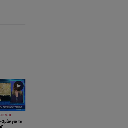
μου»
07.08.26 , 14:49
Πέθανε η δημοσιογράφος και
πρώην σύζυγος του Βασίλη
Χιώτη, Χριστίνα Πιτουρά
07.08.26 , 14:44
Στεφανίδου: «Κόβει» την ανάσα
με το σώμα της - Οι πόζες με
μαγιό
07.08.26 , 14:05
Μυστράς: «Τον έβαλα στον
καταψύκτη γιατί ήθελα να τον
κρατήσω άφθαρτο»
07.08.26 , 14:00
ΚΟΣΜΟΣ
K-beauty blush: Τα viral ρουζ
 Ομάν για τα
που υπόσχονται το πολυπόθητο
ύζ