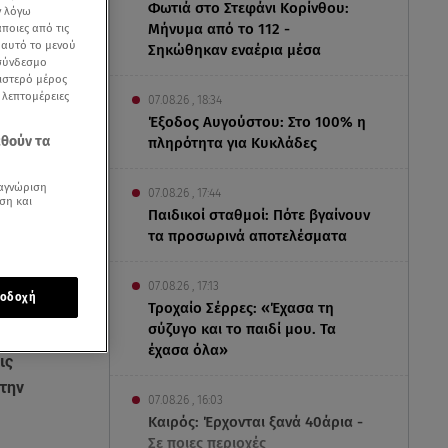
Φωτιά στο Στεφάνι Κορίνθου:
ν λόγω
Μήνυμα από το 112 -
ποιες από τις
ε αυτό το μενού
Σηκώθηκαν εναέρια μέσα
 σύνδεσμο
ριστερό μέρος
ς λεπτομέρειες
07.08.26 , 18:34
Έξοδος Αυγούστου: Στο 100% η
εθούν τα
πληρότητα για Κυκλάδες
αγνώριση
07.08.26 , 17:44
ση και
Παιδικοί σταθμοί: Πότε βγαίνουν
τα προσωρινά αποτελέσματα
07.08.26 , 17:13
οδοχή
Τροχαίο Σέρρες: «Έχασα τη
σύζυγο και το παιδί μου. Τα
έχασα όλα»
ις
την
07.08.26 , 16:03
Καιρός: Έρχονται ξανά 40άρια -
Σε ποιες περιοχές