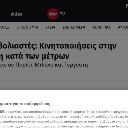
Video
ΛΟΓΕΣ
ΟΙΚΟΝΟΜΙΑ
ΥΓΕΙΑ
ΣΑΝ ΣΗΜΕΡΑ
ΑΘΛΗΤΙΚΑ
ΑΥΤΟ
βολιαστές: Κινητοποιήσεις στην
 κατά των μέτρων
ις σε Παρίσι, Μιλάνο και Τεργέστη
μαστε για το απόρρητό σας
603
συνεργάτες μας αποθηκεύουμε προσωπικά δεδομένα, όπως δεδομένα περιήγησης
κά στοιχεία, και έχουμε πρόσβαση σε αυτά στη συσκευή σας. Αν επιλέξετε Αποδοχή, θ
νεργοποίηση τεχνολογιών παρακολούθησης προκειμένου να υποστηριχθούν οι σκοποί
ι παρακάτω, για τους οποίους εμείς και οι συνεργάτες μας επεξεργαζόμαστε τα δεδομέ