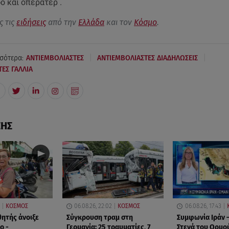
ο και οπερατέρ .
ς τις
ειδήσεις
από την
Ελλάδα
και τον
Κόσμο
.
|
|
σότερα:
ΑΝΤΙΕΜΒΟΛΙΑΣΤΕΣ
ΑΝΤΙΕΜΒΟΛΙΑΣΤΕΣ ΔΙΑΔΗΛΩΣΕΙΣ
ΕΣ ΓΑΛΛΙΑ
ΣΗΣ
ΚΟΣΜΟΣ
06.08.26, 22:02
ΚΟΣΜΟΣ
06.08.26, 17:43
θητής άνοιξε
Σύγκρουση τραμ στη
Συμφωνία Ιράν –
ο -
Γερμανία: 25 τραυματίες, 7
Στενά του Ορμο