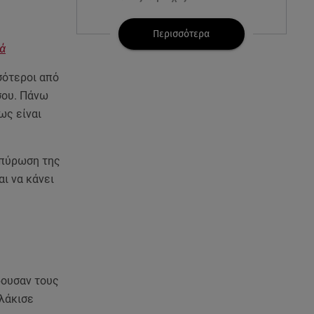
07.08.26 , 16:00
Περισσότερα
Ανακάλυψε ξανά τη δύναμή
κά
σου: μην σε τρομάζει η μυϊκή
απώλεια
σότεροι από
σου. Πάνω
07.08.26 , 15:24
ως είναι
Ιωάννα Τούνη - Δημήτρης
Σπυριδωνίδης: Η throwback
φωτογραφία από την Ίμπιζα
ωπύρωση της
ι να κάνει
07.08.26 , 15:21
Toyota C-HR: Δέκα χρόνια
ξεχωριστής καινοτομίας και
επιτυχίας
07.08.26 , 15:09
κρουσαν τους
Τροχαίο Σέρρες: «Δεν πρόλαβα
λάκισε
να κάνω κάτι κι έπεσε πάνω