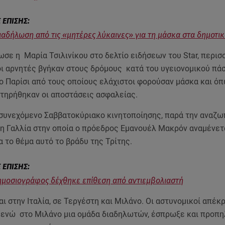
Διαδήλωση από τις «μητέρες λύκαινες» για τη μάσκα στα δημοτι
σε η Μαρία Τσιλινίκου στο δελτίο ειδήσεων του Star, περισ
οι αρνητές βγήκαν στους δρόμους κατά του υγειονομικού πά
ο Παρίσι από τους οποίους ελάχιστοι φορούσαν μάσκα και όπ
 τηρήθηκαν οι αποστάσεις ασφαλείας.
ο συνεχόμενο Σαββατοκύριακο κινητοποίησης, παρά την αναζ
τη Γαλλία στην οποία ο πρόεδρος Εμανουέλ Μακρόν αναμένετα
α το θέμα αυτό το βράδυ της Τρίτης.
Δημοσιογράφος δέχθηκε επίθεση από αντιεμβολιαστή
και στην Ιταλία, σε Τεργέστη και Μιλάνο. Οι αστυνομικοί απέ
 ενώ στο Μιλάνο μια ομάδα διαδηλωτών, έσπρωξε και προπη