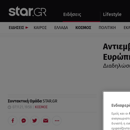
Αθλητικά
Quiz
Ειδήσεις
Lifestyle
Αυτοκίνητο
ΕΙΔΗΣΕΙΣ
ΚΑΙΡΟΣ
ΕΛΛΑΔΑ
ΚΟΣΜΟΣ
ΠΟΛΙΤΙΚΗ
ΕΚ
Αντιεμ
Ευρώπη
Διαδηλώσε
Συντακτική Ομάδα
STAR.GR
Ενδιαφερό
07.11.21, 19:58
ΚΟΣΜΟΣ
Εμείς και οι
αναγνωριστι
δυνατή η ε
εμφανίζοντα