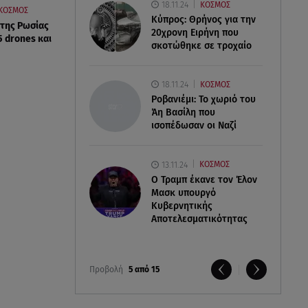
18.11.24
ΚΟΣΜΟΣ
ΚΟΣΜΟΣ
Κύπρος: Θρήνος για την
 της Ρωσίας
20χρονη Ειρήνη που
5 drones και
σκοτώθηκε σε τροχαίο
18.11.24
ΚΟΣΜΟΣ
Ροβανιέμι: Το χωριό του
Άη Βασίλη που
ισοπέδωσαν οι Ναζί
13.11.24
ΚΟΣΜΟΣ
O Τραμπ έκανε τον Έλον
Μασκ υπουργό
Κυβερνητικής
Αποτελεσματικότητας
Προβολή
5 από 15