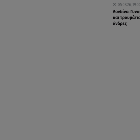
05.08.26, 19:0
Λονδίνο: Γυνα
και τραυμάτισ
άνδρες