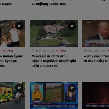
8 νεκροί
σε σοβαρή κατάσταση
ΚΟΣΜΟΣ
05.08.26, 22:36
ΚΟΣΜΟΣ
05.08.26, 21:41
α παιδιά έχουν
Μακελειό σε σπίτι στη
«Στην κόψη του
η», έγραψε,
Βόρεια Καρολίνα: Νεκρά τρία
οι συνομιλίες ΗΠ
ώσει
μέλη οικογένειας