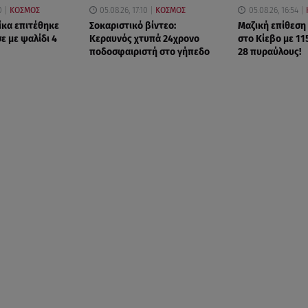
0
ΚΟΣΜΟΣ
05.08.26, 17:10
ΚΟΣΜΟΣ
05.08.26, 16:54
ίκα επιτέθηκε
Σοκαριστικό βίντεο:
Μαζική επίθεση
ε με ψαλίδι 4
Κεραυνός χτυπά 24χρονο
στο Κίεβο με 11
ποδοσφαιριστή στο γήπεδο
28 πυραύλους!