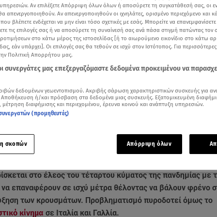
υπηρεσιών. Αν επιλέξετε Απόρριψη όλων όλων ή αποσύρετε τη συγκατάθεσή σας, οι ε
 θα απενεργοποιηθούν. Αν απενεργοποιηθούν οι ιχνηλάτες, ορισμένο περιεχόμενο και κά
 που βλέπετε ενδέχεται να μην είναι τόσο σχετικές με εσάς. Μπορείτε να επανεμφανίσετ
ξετε τις επιλογές σας ή να αποσύρετε τη συναίνεσή σας ανά πάσα στιγμή πατώντας τον
προτιμήσεων στο κάτω μέρος της ιστοσελίδας [ή το αιωρούμενο εικονίδιο στο κάτω α
δας, εάν υπάρχει]. Οι επιλογές σας θα τεθούν σε ισχύ στον Ιστότοπος. Για περισσότερε
την Πολιτική Απορρήτου μας.
 οι συνεργάτες μας επεξεργαζόμαστε δεδομένα προκειμένου να παρασχ
ριβών δεδομένων γεωεντοπισμού. Ακριβής σάρωση χαρακτηριστικών συσκευής για αν
 Αποθήκευση ή/και πρόσβαση στα δεδομένα μιας συσκευής. Εξατομικευμένη διαφήμι
, μέτρηση διαφήμισης και περιεχομένου, έρευνα κοινού και ανάπτυξη υπηρεσιών.
συνεργατών (προμηθευτές)
Δείτε περισσότερα άρθρα μας στα αποτελέσματα αναζήτησης
Add star.gr on Google
η σκοπών
Απόρριψη όλων
Απ
ίσκεται στο έλεος του τέταρτου κύματος της πανδημίας με τ
 να επαναφέρουν σε ισχύ μέτρα θέλοντας να βάλουν φρένο σ
ξηση των κρουσμάτων. Προβληματισμό πυροδοτεί όμως το
στικό κίνημα
σε Ιταλία και Γαλλία.