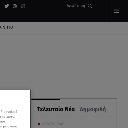
Αναζήτηση
ΚΙΝΗΤΟ
Τελευταία Νέα
Δημοφιλή
 ή μοναδικά
α καταστεί
 που
07.08.26 , 18:45
να με σκοπό