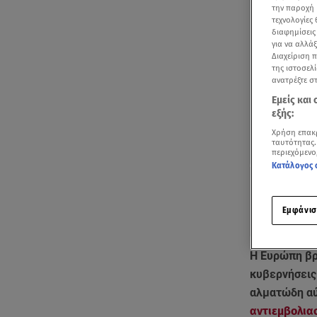
την παροχή 
τεχνολογίες
διαφημίσεις
για να αλλά
Διαχείριση 
της ιστοσελί
ανατρέξτε σ
Εμείς και
εξής:
Χρήση επακ
ταυτότητας.
περιεχόμενο
Κατάλογος 
Εμφάνισ
Η Ευρώπη βρ
κυβερνήσεις
αλματώδη αύ
αντιεμβολια