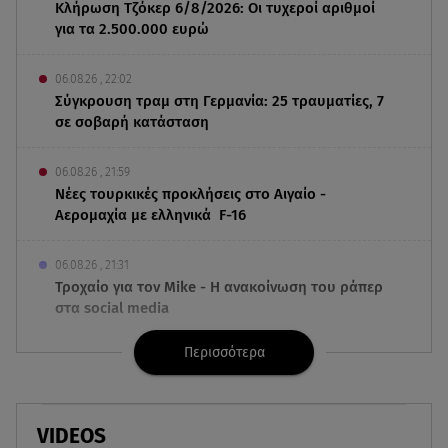
Κλήρωση Τζόκερ 6/8/2026: Οι τυχεροί αριθμοί
για τα 2.500.000 ευρώ
06.08.26 , 22:02
Σύγκρουση τραμ στη Γερμανία: 25 τραυματίες, 7
σε σοβαρή κατάσταση
06.08.26 , 21:59
Νέες τουρκικές προκλήσεις στο Αιγαίο -
Αερομαχία με ελληνικά F-16
06.08.26 , 21:31
Τροχαίο για τον Mike - Η ανακοίνωση του ράπερ
στα social media
Περισσότερα
06.08.26 , 21:22
Ισραήλ - Κύπρος - Κρήτη: Το μεγαλύτερο
υποθαλάσσιο καλώδιο στον κόσμο
VIDEOS