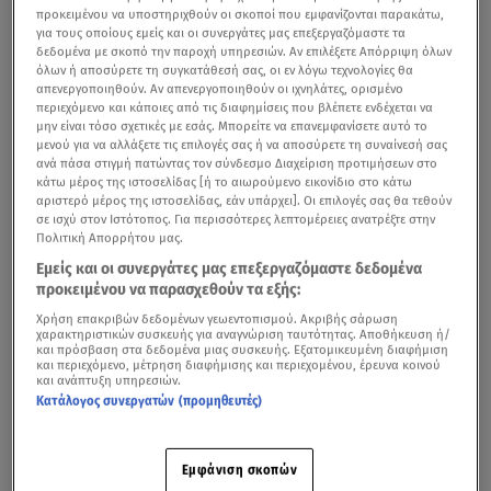
προκειμένου να υποστηριχθούν οι σκοποί που εμφανίζονται παρακάτω,
για τους οποίους εμείς και οι συνεργάτες μας επεξεργαζόμαστε τα
δεδομένα με σκοπό την παροχή υπηρεσιών. Αν επιλέξετε Απόρριψη όλων
όλων ή αποσύρετε τη συγκατάθεσή σας, οι εν λόγω τεχνολογίες θα
απενεργοποιηθούν. Αν απενεργοποιηθούν οι ιχνηλάτες, ορισμένο
περιεχόμενο και κάποιες από τις διαφημίσεις που βλέπετε ενδέχεται να
μην είναι τόσο σχετικές με εσάς. Μπορείτε να επανεμφανίσετε αυτό το
μενού για να αλλάξετε τις επιλογές σας ή να αποσύρετε τη συναίνεσή σας
ανά πάσα στιγμή πατώντας τον σύνδεσμο Διαχείριση προτιμήσεων στο
κάτω μέρος της ιστοσελίδας [ή το αιωρούμενο εικονίδιο στο κάτω
αριστερό μέρος της ιστοσελίδας, εάν υπάρχει]. Οι επιλογές σας θα τεθούν
σε ισχύ στον Ιστότοπος. Για περισσότερες λεπτομέρειες ανατρέξτε στην
Πολιτική Απορρήτου μας.
Εμείς και οι συνεργάτες μας επεξεργαζόμαστε δεδομένα
προκειμένου να παρασχεθούν τα εξής:
Χρήση επακριβών δεδομένων γεωεντοπισμού. Ακριβής σάρωση
χαρακτηριστικών συσκευής για αναγνώριση ταυτότητας. Αποθήκευση ή/
και πρόσβαση στα δεδομένα μιας συσκευής. Εξατομικευμένη διαφήμιση
και περιεχόμενο, μέτρηση διαφήμισης και περιεχομένου, έρευνα κοινού
και ανάπτυξη υπηρεσιών.
Κατάλογος συνεργατών (προμηθευτές)
Εμφάνιση σκοπών