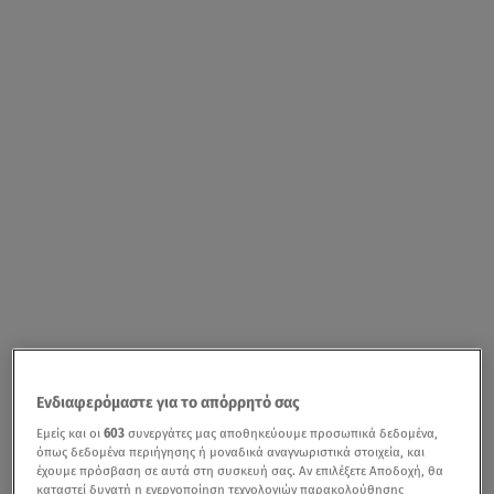
Ενδιαφερόμαστε για το απόρρητό σας
Εμείς και οι
603
συνεργάτες μας αποθηκεύουμε προσωπικά δεδομένα,
όπως δεδομένα περιήγησης ή μοναδικά αναγνωριστικά στοιχεία, και
έχουμε πρόσβαση σε αυτά στη συσκευή σας. Αν επιλέξετε Αποδοχή, θα
καταστεί δυνατή η ενεργοποίηση τεχνολογιών παρακολούθησης