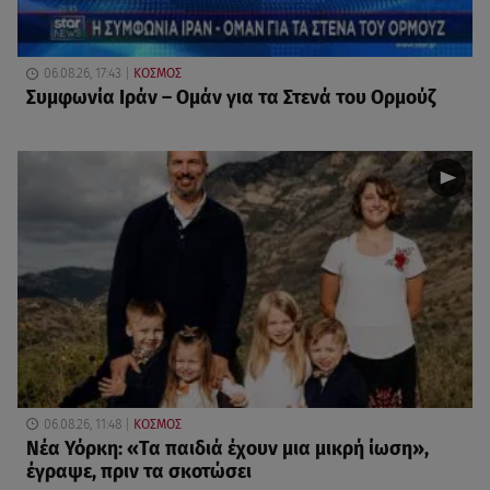
06.08.26, 17:43
ΚΟΣΜΟΣ
Συμφωνία Ιράν – Ομάν για τα Στενά του Ορμούζ
06.08.26, 11:48
ΚΟΣΜΟΣ
Νέα Υόρκη: «Τα παιδιά έχουν μια μικρή ίωση»,
έγραψε, πριν τα σκοτώσει