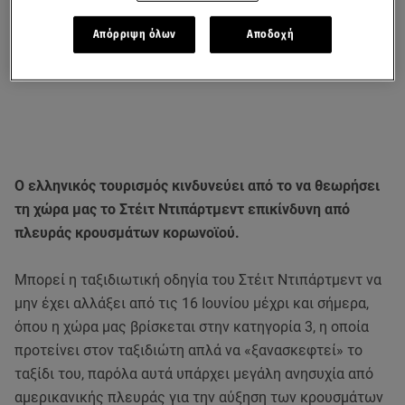
Απόρριψη όλων
Αποδοχή
Ο ελληνικός τουρισμός κινδυνεύει από το να θεωρήσει
τη χώρα μας το Στέιτ Ντιπάρτμεντ επικίνδυνη από
πλευράς κρουσμάτων κορωνοϊού.
Μπορεί η ταξιδιωτική οδηγία του Στέιτ Ντιπάρτμεντ να
μην έχει αλλάξει από τις 16 Ιουνίου μέχρι και σήμερα,
όπου η χώρα μας βρίσκεται στην κατηγορία 3, η οποία
προτείνει στον ταξιδιώτη απλά να «ξανασκεφτεί» το
ταξίδι του, παρόλα αυτά υπάρχει μεγάλη ανησυχία από
αμερικανικής πλευράς για την αύξηση των κρουσμάτων