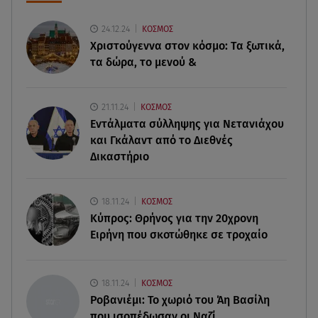
06.08.26 , 21:07
Motor Oil: Δωρεά πυροσβεστικών οχημάτων και
24.12.24
ΚΟΣΜΟΣ
εξοπλισμού στον Άγιο Βασίλειο
Χριστούγεννα στον κόσμο: Tα ξωτικά,
τα δώρα, το μενού &
06.08.26 , 20:49
Άκης Παυλόπουλος: Η τρυφερή εξομολόγηση
της συζύγου του, Ελένης Φωτοπούλου
21.11.24
ΚΟΣΜΟΣ
Εντάλματα σύλληψης για Νετανιάχου
06.08.26 , 20:25
και Γκάλαντ από το Διεθνές
Πώς επικοινωνούν τα ελικόπτερα στη φωτιά και
Δικαστήριο
ο ρόλος του «συνδέσμου»
06.08.26 , 20:16
18.11.24
ΚΟΣΜΟΣ
Αθηνά Οικονομάκου από την Μπόρα Μπόρα:
Κύπρος: Θρήνος για την 20χρονη
«Έσκασε όλη η κούραση του χειμώνα»
Ειρήνη που σκοτώθηκε σε τροχαίο
06.08.26 , 20:04
Σαμοθράκη: Συγκλονιστική διάσωση 15χρονης
18.11.24
ΚΟΣΜΟΣ
από δύσβατο φαράγγι
Ροβανιέμι: Το χωριό του Άη Βασίλη
που ισοπέδωσαν οι Ναζί