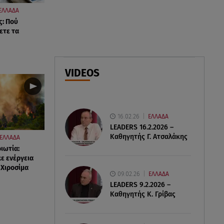
εξαψήφιο ποσό στην ερωμένη
ΕΛΛΑΔΑ
του Ινφαντίνο
ς: Πού
ετε τα
08.08.26 , 11:03
Νέες ταυτότητες: Πού πρέπει να
αλλάξετε τα στοιχεία σας
VIDEOS
08.08.26 , 10:47
Γουίλιαμ Όρμπιτ: Πέθανε στα 69
ο παραγωγός και συνεργάτης
16.02.26
ΕΛΛΑΔΑ
της Μαντόνα
LEADERS 16.2.2026 –
Καθηγητής Γ. Ατσαλάκης
ΕΛΛΑΔΑ
ιωτία:
ε ενέργεια
 Χιροσίμα
09.02.26
ΕΛΛΑΔΑ
LEADERS 9.2.2026 –
Καθηγητής Κ. Γρίβας