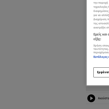
την παροχή 
τεχνολογίες
διαφημίσεις
για να αλλά
Διαχείριση 
της ιστοσελί
ανατρέξτε σ
Εμείς και
εξής:
Χρήση επακ
ταυτότητας.
περιεχόμενο
Κατάλογος 
Πριν από λίγο 
Βίντεο αρχείο
Εμφάνισ
Ακούστ