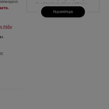
οσοκομείο
(αναλόγιο) στο θέατρο Άβατον
ματα.
Περισσότερα
08.08.26 , 13:07
Σέρρες: Απόσπαση προσοχής ή
απειρία πίσω από το φονικό
τη Ρόδο
τροχαίο
ει
08.08.26 , 13:06
MG Motor Greece:
ης
«Απογειώνεται» στο Athens
Flying Week 2026
08.08.26 , 12:42
Κρήτη: Η Αστυνομία διαψεύδει
την απόπειρα ασέλγειας σε
ανήλικη
08.08.26 , 12:30
Πρωταγωνίστρια της Λάμψης: