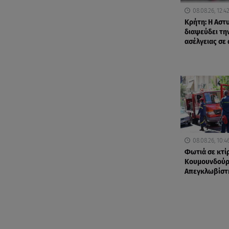
08.08.26, 12:4
Κρήτη: Η Αστ
διαψεύδει τη
ασέλγειας σε
08.08.26, 10:4
Φωτιά σε κτί
Κουμουνδούρ
Απεγκλωβίστ