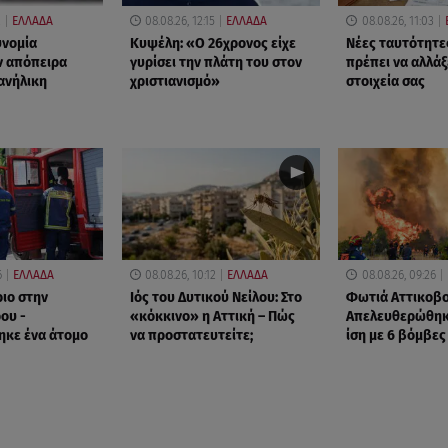
2
ΕΛΛΑΔΑ
08.08.26, 12:15
ΕΛΛΑΔΑ
08.08.26, 11:03
υνομία
Κυψέλη: «Ο 26χρονος είχε
Νέες ταυτότητε
ν απόπειρα
γυρίσει την πλάτη του στον
πρέπει να αλλάξ
 ανήλικη
χριστιανισμό»
στοιχεία σας
6
ΕΛΛΑΔΑ
08.08.26, 10:12
ΕΛΛΑΔΑ
08.08.26, 09:26
ριο στην
Ιός του Δυτικού Νείλου: Στο
Φωτιά Αττικοβο
ου -
«κόκκινο» η Αττική – Πώς
Απελευθερώθηκ
ηκε ένα άτομο
να προστατευτείτε;
ίση με 6 βόμβες