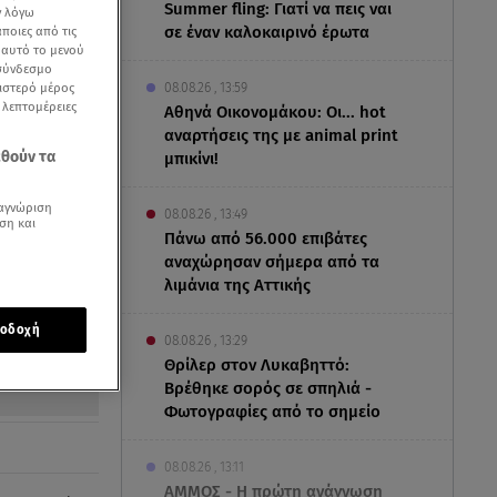
Summer fling: Γιατί να πεις ναι
ν λόγω
σε έναν καλοκαιρινό έρωτα
ποιες από τις
ε αυτό το μενού
 σύνδεσμο
ριστερό μέρος
08.08.26 , 13:59
ς λεπτομέρειες
Αθηνά Οικονομάκου: Οι... hot
αναρτήσεις της με animal print
εθούν τα
μπικίνι!
αγνώριση
08.08.26 , 13:49
ση και
Πάνω από 56.000 επιβάτες
αναχώρησαν σήμερα από τα
φετέρια /
λιμάνια της Αττικής
οδοχή
08.08.26 , 13:29
Θρίλερ στον Λυκαβηττό:
Βρέθηκε σορός σε σπηλιά -
Φωτογραφίες από το σημείο
08.08.26 , 13:11
ΑΜΜΟΣ - Η πρώτη ανάγνωση