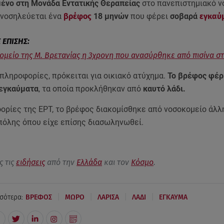
νο στη Μονάδα Εντατικής Θεραπείας
στο πανεπιστημιακό ν
νοσηλεύεται ένα
βρέφος
18 μηνών
που φέρει
σοβαρά
εγκαύ
ομείο της Μ. Βρετανίας η 3χρονη που ανασύρθηκε από πισίνα σ
πληροφορίες, πρόκειται για οικιακό ατύχημα.
Το βρέφος φέρ
εγκαύματα
, τα οποία προκλήθηκαν από
καυτό λάδι.
ορίες της ΕΡΤ, το βρέφος διακομίσθηκε από νοσοκομείο άλλ
πόλης όπου είχε επίσης διασωληνωθεί.
ς τις
ειδήσεις
από την
Ελλάδα
και τον
Κόσμο
.
|
|
|
|
σότερα:
ΒΡΕΦΟΣ
ΜΩΡΟ
ΛΑΡΙΣΑ
ΛΑΔΙ
ΕΓΚΑΥΜΑ