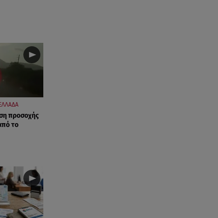
«Στο θέατρο με σνόμπαραν
πάρα πολύ»
08.08.26 , 12:15
Κυψέλη: «Ο 26χρονος είχε
γυρίσει την πλάτη του στον
χριστιανισμό»
08.08.26 , 12:00
Μπορείς να τρως καθημερινά
ΕΛΛΑΔΑ
αβοκάντο, σκέψου την καρδιά
αση προσοχής
και το βάρος σου
από το
08.08.26 , 11:29
Γιάννης Παπαμιχαήλ: Η
συγκινητική ανάρτηση για τον
Δημήτρη Παπαμιχαήλ
08.08.26 , 11:23
Νέο σκάνδαλο: Η UEFA κατέβαλε