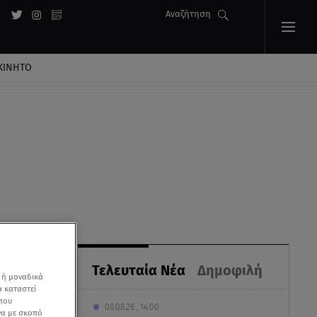
Αναζήτηση
ΚΙΝΗΤΟ
Τελευταία Νέα
Δημοφιλή
 ή μοναδικά
α καταστεί
 που
08.08.26 , 14:00
να με σκοπό