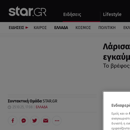
Αθλητικά
Quiz
Ειδήσεις
Lifestyle
Αυτοκίνητο
ΕΙΔΗΣΕΙΣ
ΚΑΙΡΟΣ
ΕΛΛΑΔΑ
ΚΟΣΜΟΣ
ΠΟΛΙΤΙΚΗ
ΕΚ
Λάρισα
εγκαύμ
Το βρέφος
Συντακτική Ομάδα
STAR.GR
Ενδιαφερό
25.10.25, 17:08
ΕΛΛΑΔΑ
Εμείς και οι
αναγνωριστι
δυνατή η ε
εμφανίζοντα