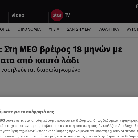
Video
ΛΟΓΕΣ
ΟΙΚΟΝΟΜΙΑ
ΥΓΕΙΑ
ΣΑΝ ΣΗΜΕΡΑ
ΑΘΛΗΤΙΚΑ
ΑΥΤΟ
: Στη ΜΕΘ βρέφος 18 μηνών με
ατα από καυτό λάδι
 νοσηλεύεται διασωληνωμένο
μαστε για το απόρρητό σας
603
συνεργάτες μας αποθηκεύουμε προσωπικά δεδομένα, όπως δεδομένα περιήγησης
κά στοιχεία, και έχουμε πρόσβαση σε αυτά στη συσκευή σας. Αν επιλέξετε Αποδοχή, θ
νεργοποίηση τεχνολογιών παρακολούθησης προκειμένου να υποστηριχθούν οι σκοποί
ι παρακάτω, για τους οποίους εμείς και οι συνεργάτες μας επεξεργαζόμαστε τα δεδομέ