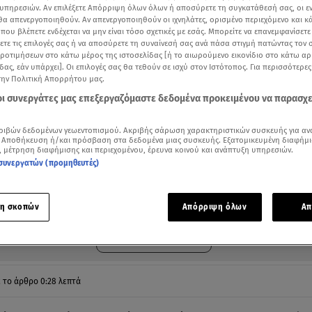
υπηρεσιών. Αν επιλέξετε Απόρριψη όλων όλων ή αποσύρετε τη συγκατάθεσή σας, οι ε
 θα απενεργοποιηθούν. Αν απενεργοποιηθούν οι ιχνηλάτες, ορισμένο περιεχόμενο και κά
 που βλέπετε ενδέχεται να μην είναι τόσο σχετικές με εσάς. Μπορείτε να επανεμφανίσετ
ξετε τις επιλογές σας ή να αποσύρετε τη συναίνεσή σας ανά πάσα στιγμή πατώντας τον
προτιμήσεων στο κάτω μέρος της ιστοσελίδας [ή το αιωρούμενο εικονίδιο στο κάτω α
δας, εάν υπάρχει]. Οι επιλογές σας θα τεθούν σε ισχύ στον Ιστότοπος. Για περισσότερε
την Πολιτική Απορρήτου μας.
 οι συνεργάτες μας επεξεργαζόμαστε δεδομένα προκειμένου να παρασχ
ριβών δεδομένων γεωεντοπισμού. Ακριβής σάρωση χαρακτηριστικών συσκευής για αν
 Αποθήκευση ή/και πρόσβαση στα δεδομένα μιας συσκευής. Εξατομικευμένη διαφήμι
, μέτρηση διαφήμισης και περιεχομένου, έρευνα κοινού και ανάπτυξη υπηρεσιών.
συνεργατών (προμηθευτές)
καιρό, στη Μυτιλήνη, μια σερβιτόρα είχε «κάψει» βρέφος με καυτό τσάι μέσα σε κα
υ από δελτίο ειδήσεων Star
Δείτε περισσότερα άρθρα μας στα αποτελέσματα αναζήτησης
η σκοπών
Απόρριψη όλων
Απ
Add star.gr on Google
ε το άρθρο
0:28
λεπτά