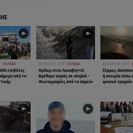
ΣΗΣ
9
ΕΛΛΑΔΑ
08.08.26, 13:29
ΕΛΛΑΔΑ
08.08.26, 13:07
000 επιβάτες
Θρίλερ στον Λυκαβηττό:
Σέρρες: Απόσπ
σήμερα από τα
Βρέθηκε σορός σε σπηλιά -
ή απειρία πίσω 
ττικής
Φωτογραφίες από το σημείο
φονικό τροχαίο