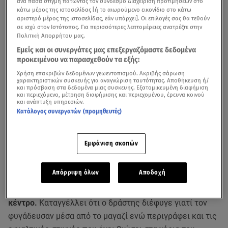
ανά πάσα στιγμή πατώντας τον σύνδεσμο Διαχείριση προτιμήσεων στο
κάτω μέρος της ιστοσελίδας [ή το αιωρούμενο εικονίδιο στο κάτω
αριστερό μέρος της ιστοσελίδας, εάν υπάρχει]. Οι επιλογές σας θα τεθούν
σε ισχύ στον Ιστότοπος. Για περισσότερες λεπτομέρειες ανατρέξτε στην
Πολιτική Απορρήτου μας.
Εμείς και οι συνεργάτες μας επεξεργαζόμαστε δεδομένα
προκειμένου να παρασχεθούν τα εξής:
Χρήση επακριβών δεδομένων γεωεντοπισμού. Ακριβής σάρωση
χαρακτηριστικών συσκευής για αναγνώριση ταυτότητας. Αποθήκευση ή/
και πρόσβαση στα δεδομένα μιας συσκευής. Εξατομικευμένη διαφήμιση
και περιεχόμενο, μέτρηση διαφήμισης και περιεχομένου, έρευνα κοινού
και ανάπτυξη υπηρεσιών.
Κατάλογος συνεργατών (προμηθευτές)
Εμφάνιση σκοπών
Η γυναίκα που κατήγγειλε για ξυλοδαρμό αστυνομικό
Απόρριψη όλων
Αποδοχή
πρώην σύντροφό
της μιλά στο Star και
περιγράφει καρέ
- καρέ τη στιγμή της βίαιης επίθεσης σε νυχτερινό
κέντρο.
Καταγγέλλει ότι ο δράστης διέφυγε γιατί τον
φυγάδευσαν μέσα από το μαγαζί ενώ περιγράφει και τις