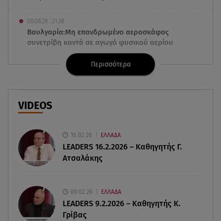
08.08.26 , 21:38
Βουλγαρία:Μη επανδρωμένο αεροσκάφος
συνετρίβη κοντά σε αγωγό φυσικού αερίου
Περισσότερα
08.08.26 , 21:32
Φωτιά στην Αττικοβοιωτία: Ενέργεια ίση με έξι
ατομικές βόμβες
VIDEOS
08.08.26 , 21:20
«Ισλαμικό ΝΑΤΟ»: Πώς επηρεάζεται η Ελλάδα
από τη νέα συμμαχία
16.02.26
ΕΛΛΑΔΑ
LEADERS 16.2.2026 – Καθηγητής Γ.
Ατσαλάκης
08.08.26 , 19:19
Τραγωδία στην Πάρο: Νεκρό 4χρονο παιδί σε
πισίνα
09.02.26
ΕΛΛΑΔΑ
LEADERS 9.2.2026 – Καθηγητής Κ.
08.08.26 , 18:51
Γρίβας
BYD: Στην 91η θέση της λίστας Fortune Global