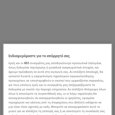
Ενδιαφερόμαστε για το απόρρητό σας
Εμείς και οι
603
συνεργάτες μας αποθηκεύουμε προσωπικά δεδομένα,
όπως δεδομένα περιήγησης ή μοναδικά αναγνωριστικά στοιχεία, και
έχουμε πρόσβαση σε αυτά στη συσκευή σας. Αν επιλέξετε Αποδοχή, θα
καταστεί δυνατή η ενεργοποίηση τεχνολογιών παρακολούθησης
προκειμένου να υποστηριχθούν οι σκοποί που εμφανίζονται παρακάτω,
για τους οποίους εμείς και οι συνεργάτες μας επεξεργαζόμαστε τα
δεδομένα με σκοπό την παροχή υπηρεσιών. Αν επιλέξετε Απόρριψη όλων
όλων ή αποσύρετε τη συγκατάθεσή σας, οι εν λόγω τεχνολογίες θα
απενεργοποιηθούν. Αν απενεργοποιηθούν οι ιχνηλάτες, ορισμένο
περιεχόμενο και κάποιες από τις διαφημίσεις που βλέπετε ενδέχεται να
μην είναι τόσο σχετικές με εσάς. Μπορείτε να επανεμφανίσετε αυτό το
μενού για να αλλάξετε τις επιλογές σας ή να αποσύρετε τη συναίνεσή σας