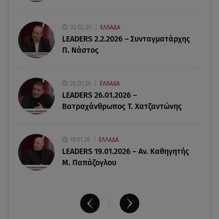
500 για το 2026
02.02.26
ΕΛΛΑΔΑ
08.08.26 , 17:45
LEADERS 2.2.2026 – Συνταγματάρχης
Εριέττα Κούρκουλου: Η συγκινητική ανάρτηση
Π. Νάστος
για τα 33α γενέθλιά της
08.08.26 , 17:44
26.01.26
ΕΛΛΑΔΑ
Νεκρή μεγαλόσωμη αρκούδα στην Καστοριά,
LEADERS 26.01.2026 –
πιθανόν από πυροβολισμό
Βατραχάνθρωπος Τ. Χατζαντώνης
19.01.26
ΕΛΛΑΔΑ
LEADERS 19.01.2026 – Αν. Καθηγητής
Μ. Παπάζογλου