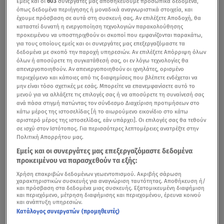
Εμείς και οι
603
συνεργάτες μας αποθηκεύουμε προσωπικά δεδομένα,
όπως δεδομένα περιήγησης ή μοναδικά αναγνωριστικά στοιχεία, και
έχουμε πρόσβαση σε αυτά στη συσκευή σας. Αν επιλέξετε Αποδοχή, θα
καταστεί δυνατή η ενεργοποίηση τεχνολογιών παρακολούθησης
προκειμένου να υποστηριχθούν οι σκοποί που εμφανίζονται παρακάτω,
για τους οποίους εμείς και οι συνεργάτες μας επεξεργαζόμαστε τα
δεδομένα με σκοπό την παροχή υπηρεσιών. Αν επιλέξετε Απόρριψη όλων
όλων ή αποσύρετε τη συγκατάθεσή σας, οι εν λόγω τεχνολογίες θα
απενεργοποιηθούν. Αν απενεργοποιηθούν οι ιχνηλάτες, ορισμένο
περιεχόμενο και κάποιες από τις διαφημίσεις που βλέπετε ενδέχεται να
μην είναι τόσο σχετικές με εσάς. Μπορείτε να επανεμφανίσετε αυτό το
μενού για να αλλάξετε τις επιλογές σας ή να αποσύρετε τη συναίνεσή σας
ανά πάσα στιγμή πατώντας τον σύνδεσμο Διαχείριση προτιμήσεων στο
κάτω μέρος της ιστοσελίδας [ή το αιωρούμενο εικονίδιο στο κάτω
αριστερό μέρος της ιστοσελίδας, εάν υπάρχει]. Οι επιλογές σας θα τεθούν
σε ισχύ στον Ιστότοπος. Για περισσότερες λεπτομέρειες ανατρέξτε στην
Πολιτική Απορρήτου μας.
Εμείς και οι συνεργάτες μας επεξεργαζόμαστε δεδομένα
προκειμένου να παρασχεθούν τα εξής:
Χρήση επακριβών δεδομένων γεωεντοπισμού. Ακριβής σάρωση
χαρακτηριστικών συσκευής για αναγνώριση ταυτότητας. Αποθήκευση ή/
και πρόσβαση στα δεδομένα μιας συσκευής. Εξατομικευμένη διαφήμιση
και περιεχόμενο, μέτρηση διαφήμισης και περιεχομένου, έρευνα κοινού
και ανάπτυξη υπηρεσιών.
Κατάλογος συνεργατών (προμηθευτές)