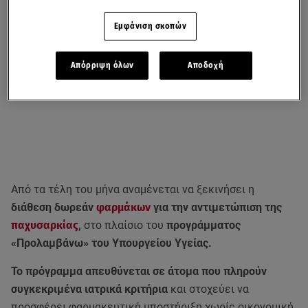
Εμφάνιση σκοπών
Απόρριψη όλων
Αποδοχή
Από τα τέλη του μήνα αναμένεται να ξεκινήσει η
διάθεση δωρεάν
φαρμάκων
για την αντιμετώπιση της
παχυσαρκίας
,
στο πλαίσιο του
προγράμματος
«Προλαμβάνω» του Υπουργείου Υγείας.
Το πρόγραμμα απευθύνεται σε άτομα που πληρούν
συγκεκριμένα ιατρικά κριτήρια
και στοχεύει να
προσφέρει φαρμακευτική υποστήριξη χωρίς οικονομική