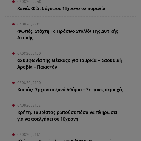
07.08.26 , 22:40
Χανιά: Φίδι δάγκωσε 13χρονο σε παραλία
07.08.26 , 22:05
Φωτιές: Στάχτη Το Πράσινο Στολίδι Της Δυτικής
Αττικής
07.08.26 , 21:50
«Συμφωνία της Μέκκας» για Τουρκία – Σαουδική
Αραβία - Πακιστάν
07.08.26 , 21:50
Καιρός: Έρχονται ξανά 40άρια - Σε ποιες περιοχές
07.08.26 , 21:32
Κρήτη: Τουρίστας ρωτούσε πόσο να πληρώσει
για να ασελγήσει σε 10χρονη
07.08.26 , 21:17