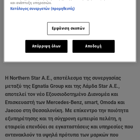
και ανάπτυξη υπηρεσιών.
Κατάλογος συνεργατών (προμηθευτές)
Εμφάνιση σκοπών
Απόρριψη όλων
Αποδοχή
Η Northern Star Α.Ε., αποτέλεσμα της συνεργασίας
μεταξύ της Egnatia Group και της Λάμδα Star Α.Ε.,
αποτελεί τον νέο Εξουσιοδοτημένο Διανομέα και
Επισκευαστή των Mercedes-Benz, smart, Omoda και
Jaecoo στη Θεσσαλονίκη. Με επίκεντρο την ποιότητα
εξυπηρέτησης και τη σύγχρονη εμπειρία πελάτη, η
εταιρεία επενδύει σε εγκαταστάσεις και υπηρεσίες που
αντανακλούν τα υψηλά πρότυπα των μαρκών που