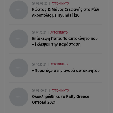
03.08.22
ΑΥΤΟΚΙΝΗΤΟ
αριθμοί για τα 32.000.000 ευρώ
Κώστας & Μάνος Στεφανής στο Ράλι
Ακρόπολις με Hyundai i20
07.08.26 , 21:03
Σε τρία επίπεδα οι παραβιάσεις της Τουρκίας στο
Αιγαίο
04.12.21
ΑΥΤΟΚΙΝΗΤΟ
Επίσκεψη Πάπα: Το αυτοκίνητο που
07.08.26 , 21:00
«έκλεψε» την παράσταση
MINI Aceman E: Τα αξεσουάρ για περιπετειώδεις
διαδρομές
10.10.21
ΑΥΤΟΚΙΝΗΤΟ
«Πυρετός» στην αγορά αυτοκινήτου
08.06.21
ΑΥΤΟΚΙΝΗΤΟ
Ολοκληρώθηκε το Rally Greece
Offroad 2021