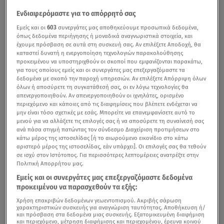
Ενδιαφερόμαστε για το απόρρητό σας
Εμείς και οι
603
συνεργάτες μας αποθηκεύουμε προσωπικά δεδομένα,
όπως δεδομένα περιήγησης ή μοναδικά αναγνωριστικά στοιχεία, και
έχουμε πρόσβαση σε αυτά στη συσκευή σας. Αν επιλέξετε Αποδοχή, θα
καταστεί δυνατή η ενεργοποίηση τεχνολογιών παρακολούθησης
προκειμένου να υποστηριχθούν οι σκοποί που εμφανίζονται παρακάτω,
για τους οποίους εμείς και οι συνεργάτες μας επεξεργαζόμαστε τα
δεδομένα με σκοπό την παροχή υπηρεσιών. Αν επιλέξετε Απόρριψη όλων
όλων ή αποσύρετε τη συγκατάθεσή σας, οι εν λόγω τεχνολογίες θα
απενεργοποιηθούν. Αν απενεργοποιηθούν οι ιχνηλάτες, ορισμένο
περιεχόμενο και κάποιες από τις διαφημίσεις που βλέπετε ενδέχεται να
μην είναι τόσο σχετικές με εσάς. Μπορείτε να επανεμφανίσετε αυτό το
μενού για να αλλάξετε τις επιλογές σας ή να αποσύρετε τη συναίνεσή σας
ανά πάσα στιγμή πατώντας τον σύνδεσμο Διαχείριση προτιμήσεων στο
κάτω μέρος της ιστοσελίδας [ή το αιωρούμενο εικονίδιο στο κάτω
αριστερό μέρος της ιστοσελίδας, εάν υπάρχει]. Οι επιλογές σας θα τεθούν
σε ισχύ στον Ιστότοπος. Για περισσότερες λεπτομέρειες ανατρέξτε στην
Πολιτική Απορρήτου μας.
Εμείς και οι συνεργάτες μας επεξεργαζόμαστε δεδομένα
προκειμένου να παρασχεθούν τα εξής:
Χρήση επακριβών δεδομένων γεωεντοπισμού. Ακριβής σάρωση
χαρακτηριστικών συσκευής για αναγνώριση ταυτότητας. Αποθήκευση ή/
και πρόσβαση στα δεδομένα μιας συσκευής. Εξατομικευμένη διαφήμιση
και περιεχόμενο, μέτρηση διαφήμισης και περιεχομένου, έρευνα κοινού