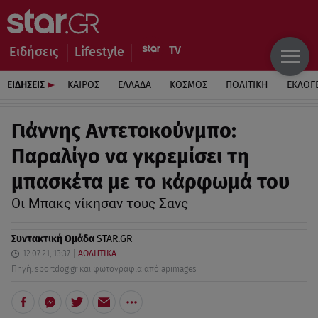
Ειδήσεις
Lifestyle
ΕΙΔΗΣΕΙΣ
ΚΑΙΡΟΣ
ΕΛΛΑΔΑ
ΚΟΣΜΟΣ
ΠΟΛΙΤΙΚΗ
ΕΚΛΟΓ
Γιάννης Αντετοκούνμπο:
Παραλίγο να γκρεμίσει τη
μπασκέτα με το κάρφωμά του
Oι Μπακς νίκησαν τους Σανς
Συντακτική Ομάδα
STAR.GR
12.07.21, 13:37
ΑΘΛΗΤΙΚΑ
Πηγή: sportdog.gr και φωτογραφία από apimages