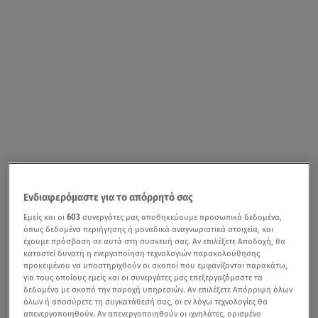
Ενδιαφερόμαστε για το απόρρητό σας
Εμείς και οι
603
συνεργάτες μας αποθηκεύουμε προσωπικά δεδομένα,
όπως δεδομένα περιήγησης ή μοναδικά αναγνωριστικά στοιχεία, και
έχουμε πρόσβαση σε αυτά στη συσκευή σας. Αν επιλέξετε Αποδοχή, θα
καταστεί δυνατή η ενεργοποίηση τεχνολογιών παρακολούθησης
προκειμένου να υποστηριχθούν οι σκοποί που εμφανίζονται παρακάτω,
για τους οποίους εμείς και οι συνεργάτες μας επεξεργαζόμαστε τα
δεδομένα με σκοπό την παροχή υπηρεσιών. Αν επιλέξετε Απόρριψη όλων
όλων ή αποσύρετε τη συγκατάθεσή σας, οι εν λόγω τεχνολογίες θα
απενεργοποιηθούν. Αν απενεργοποιηθούν οι ιχνηλάτες, ορισμένο