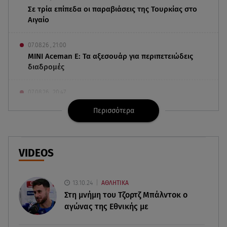
Σε τρία επίπεδα οι παραβιάσεις της Τουρκίας στο
Αιγαίο
07.08.26 , 21:00
MINI Aceman E: Τα αξεσουάρ για περιπετειώδεις
διαδρομές
07.08.26 , 20:47
Χανιά: Νεκρή βρέθηκε αγνοούμενη - Ξέφυγε από
Περισσότερα
αστυνομικούς που την εντόπισαν
07.08.26 , 20:18
Μυστράς: Κρίσιμος για το κατηγορητήριο ο
VIDEOS
χρόνος θανάτου του 90χρονου
13.10.24
ΑΘΛΗΤΙΚΑ
07.08.26 , 20:13
Στη μνήμη του Τζορτζ Μπάλντοκ ο
Κυψέλη: Tι βρέθηκε στο διαμέρισμα της
αγώνας της Εθνικής με
38χρονης Λίζα