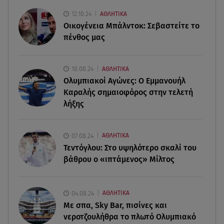
07.08.26 , 19:15
12.10.24
ΑΘΛΗΤΙΚΑ
Συντάξεις Σεπτεμβρίου: Πότε θα μπουν τα
Οικογένεια Μπάλντοκ: Σεβαστείτε το
χρήματα στους λογαριασμούς
πένθος μας
07.08.26 , 18:45
Φωτιά στο Στεφάνι Κορίνθου: Μήνυμα από το 112
10.08.24
ΑΘΛΗΤΙΚΑ
- Σηκώθηκαν εναέρια μέσα
Ολυμπιακοί Αγώνες: Ο Εμμανουήλ
Καραλής σημαιοφόρος στην τελετή
07.08.26 , 18:34
λήξης
Έξοδος Αυγούστου: Στο 100% η πληρότητα για
Κυκλάδες
07.08.24
ΑΘΛΗΤΙΚΑ
Τεντόγλου: Στο υψηλότερο σκαλί του
βάθρου ο «ιπτάμενος» Μίλτος
04.08.24
ΑΘΛΗΤΙΚΑ
Με σπα, Sky Bar, πισίνες και
νεροτζουλήθρα το πλωτό Ολυμπιακό