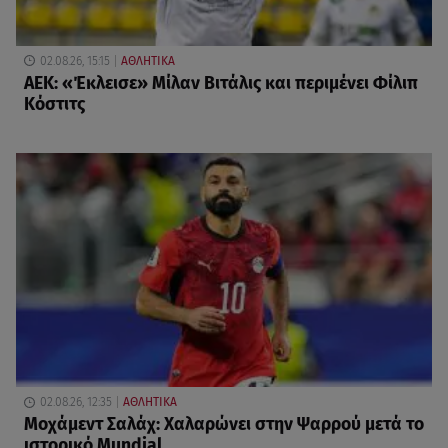
02.08.26, 15:15
ΑΘΛΗΤΙΚΑ
ΑΕΚ: «Έκλεισε» Μίλαν Βιτάλις και περιμένει Φίλιπ
Κόστιτς
02.08.26, 12:35
ΑΘΛΗΤΙΚΑ
Μοχάμεντ Σαλάχ: Χαλαρώνει στην Ψαρρού μετά το
ιστορικό Mundial