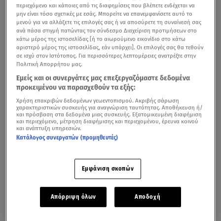
περιεχόμενο και κάποιες από τις διαφημίσεις που βλέπετε ενδέχεται να
μην είναι τόσο σχετικές με εσάς. Μπορείτε να επανεμφανίσετε αυτό το
μενού για να αλλάξετε τις επιλογές σας ή να αποσύρετε τη συναίνεσή σας
ανά πάσα στιγμή πατώντας τον σύνδεσμο Διαχείριση προτιμήσεων στο
κάτω μέρος της ιστοσελίδας [ή το αιωρούμενο εικονίδιο στο κάτω
αριστερό μέρος της ιστοσελίδας, εάν υπάρχει]. Οι επιλογές σας θα τεθούν
σε ισχύ στον Ιστότοπος. Για περισσότερες λεπτομέρειες ανατρέξτε στην
Πολιτική Απορρήτου μας.
Εμείς και οι συνεργάτες μας επεξεργαζόμαστε δεδομένα
προκειμένου να παρασχεθούν τα εξής:
Χρήση επακριβών δεδομένων γεωεντοπισμού. Ακριβής σάρωση
χαρακτηριστικών συσκευής για αναγνώριση ταυτότητας. Αποθήκευση ή/
και πρόσβαση στα δεδομένα μιας συσκευής. Εξατομικευμένη διαφήμιση
και περιεχόμενο, μέτρηση διαφήμισης και περιεχομένου, έρευνα κοινού
και ανάπτυξη υπηρεσιών.
Κατάλογος συνεργατών (προμηθευτές)
Εμφάνιση σκοπών
Απόρριψη όλων
Αποδοχή