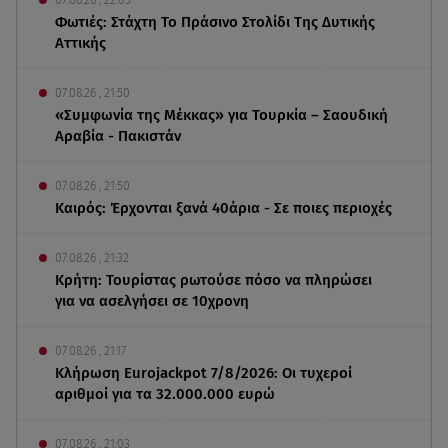
Φωτιές: Στάχτη Το Πράσινο Στολίδι Της Δυτικής
Αττικής
07.08.26 , 21:50
«Συμφωνία της Μέκκας» για Τουρκία – Σαουδική
Αραβία - Πακιστάν
07.08.26 , 21:50
Καιρός: Έρχονται ξανά 40άρια - Σε ποιες περιοχές
07.08.26 , 21:32
Κρήτη: Τουρίστας ρωτούσε πόσο να πληρώσει
για να ασελγήσει σε 10χρονη
07.08.26 , 21:17
Κλήρωση Eurojackpot 7/8/2026: Οι τυχεροί
αριθμοί για τα 32.000.000 ευρώ
07.08.26 , 21:03