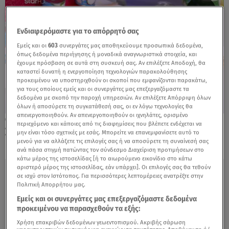
Ενδιαφερόμαστε για το απόρρητό σας
Εμείς και οι
603
συνεργάτες μας αποθηκεύουμε προσωπικά δεδομένα,
όπως δεδομένα περιήγησης ή μοναδικά αναγνωριστικά στοιχεία, και
έχουμε πρόσβαση σε αυτά στη συσκευή σας. Αν επιλέξετε Αποδοχή, θα
καταστεί δυνατή η ενεργοποίηση τεχνολογιών παρακολούθησης
προκειμένου να υποστηριχθούν οι σκοποί που εμφανίζονται παρακάτω,
για τους οποίους εμείς και οι συνεργάτες μας επεξεργαζόμαστε τα
δεδομένα με σκοπό την παροχή υπηρεσιών. Αν επιλέξετε Απόρριψη όλων
όλων ή αποσύρετε τη συγκατάθεσή σας, οι εν λόγω τεχνολογίες θα
απενεργοποιηθούν. Αν απενεργοποιηθούν οι ιχνηλάτες, ορισμένο
30.05.25, 12:37
περιεχόμενο και κάποιες από τις διαφημίσεις που βλέπετε ενδέχεται να
Συνταγή για λαχταριστό vegan μουσακά
μην είναι τόσο σχετικές με εσάς. Μπορείτε να επανεμφανίσετε αυτό το
μενού για να αλλάξετε τις επιλογές σας ή να αποσύρετε τη συναίνεσή σας
ανά πάσα στιγμή πατώντας τον σύνδεσμο Διαχείριση προτιμήσεων στο
κάτω μέρος της ιστοσελίδας [ή το αιωρούμενο εικονίδιο στο κάτω
αριστερό μέρος της ιστοσελίδας, εάν υπάρχει]. Οι επιλογές σας θα τεθούν
σε ισχύ στον Ιστότοπος. Για περισσότερες λεπτομέρειες ανατρέξτε στην
Πολιτική Απορρήτου μας.
Εμείς και οι συνεργάτες μας επεξεργαζόμαστε δεδομένα
προκειμένου να παρασχεθούν τα εξής:
Χρήση επακριβών δεδομένων γεωεντοπισμού. Ακριβής σάρωση