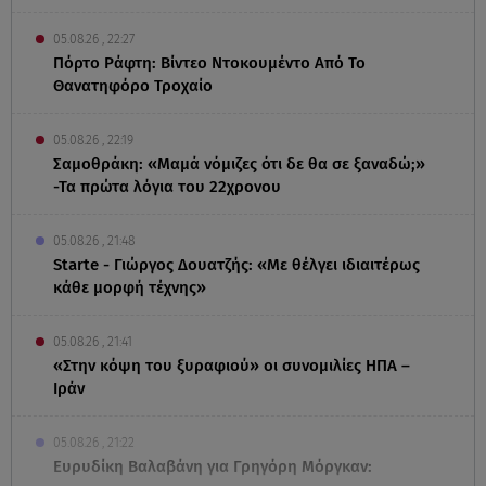
05.08.26 , 22:27
Πόρτο Ράφτη: Bίντεο Ντοκουμέντο Από Το
Θανατηφόρο Τροχαίο
05.08.26 , 22:19
Σαμοθράκη: «Μαμά νόμιζες ότι δε θα σε ξαναδώ;»
-Τα πρώτα λόγια του 22χρονου
05.08.26 , 21:48
Starte - Γιώργος Δουατζής: «Με θέλγει ιδιαιτέρως
κάθε μορφή τέχνης»
05.08.26 , 21:41
«Στην κόψη του ξυραφιού» οι συνομιλίες ΗΠΑ –
Ιράν
05.08.26 , 21:22
Ευρυδίκη Βαλαβάνη για Γρηγόρη Μόργκαν: