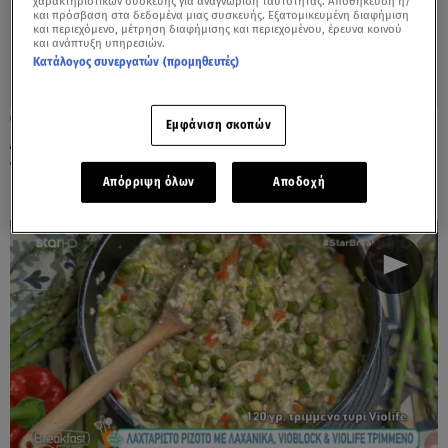
χαρακτηριστικών συσκευής για αναγνώριση ταυτότητας. Αποθήκευση ή/
και πρόσβαση στα δεδομένα μιας συσκευής. Εξατομικευμένη διαφήμιση
και περιεχόμενο, μέτρηση διαφήμισης και περιεχομένου, έρευνα κοινού
και ανάπτυξη υπηρεσιών.
Κατάλογος συνεργατών (προμηθευτές)
17.01.25, 13:22
Εμφάνιση σκοπών
Απολαυστικό πρωτεϊνικό vegan παγωτό: Το
πιο ιδανικό επιδόρπιο
Απόρριψη όλων
Αποδοχή