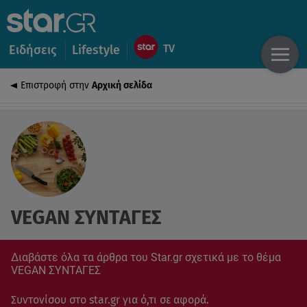
Ειδήσεις
Lifestyle
Επιστροφή στην
Αρχική σελίδα
VEGAN ΣΥΝΤΑΓΕΣ
Διαβάστε όλα τα άρθρα του Star.gr σχετικά με το θέμα
VEGAN ΣΥΝΤΑΓΕΣ
Συντονίσου στο star.gr για ό,τι σε αφορά.