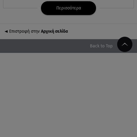
«Oνειρευόμουν έναν άντρα σαν εσένα»
Περισσότερα
05.08.26 , 20:51
Με γαλλικό... κλειδί η ηλεκτρική διασύνδεση
Ελλάδας – Κύπρου (GSI)
Επιστροφή στην
Αρχική σελίδα
05.08.26 , 20:42
Back to Top
Δέσποινα Μοιραράκη: Οι ξέγνοιαστες στιγμές της
παρουσιάστριας στη Μύκονο
05.08.26 , 20:39
Σύγκρουση ελικοπτέρων: Αυτός είναι ο Έλληνας
χειριστής που σκοτώθηκε
05.08.26 , 20:36
Πόσο καιρό παίρνει σε ένα δάσος να πρασινίσει
ξανά μετά από πυρκαγιά
05.08.26 , 20:15
Πόρτο Γερμενό: Η στιγμή που η φωτιά φτάνει στον