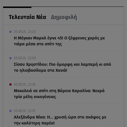
Τελευταία Νέα
Δημοφιλή
05.08.26 , 23:20
Η Μέγκαν Μαρκλ έγινε 45! Ο ξέφρενος χορός με
τιάρα μέσα στο σπίτι της
05.08.26 , 23:00
Σίσσυ Χρηστίδου: Πιο όμορφη και λαμπερή κι από
το ηλιοβασίλεμα στα Χανιά!
05.08.26 , 22:36
Μακελειό σε σπίτι στη Βόρεια Καρολίνα: Νεκρά
τρία μέλη οικογένειας
05.08.26 , 22:35
Αλεξάνδρα Νίκα: Η... χρυσή ώρα στο σκάφος με
την καλύτερη παρέα!