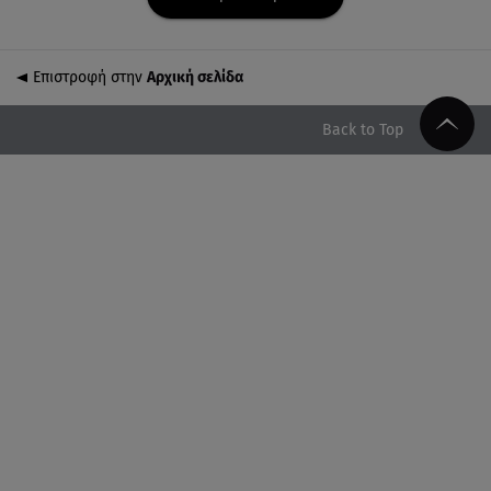
«Στην κόψη του ξυραφιού» οι συνομιλίες ΗΠΑ –
Ιράν
Επιστροφή στην
Αρχική σελίδα
05.08.26 , 21:22
Ευρυδίκη Βαλαβάνη για Γρηγόρη Μόργκαν:
Back to Top
«Oνειρευόμουν έναν άντρα σαν εσένα»
05.08.26 , 20:51
Με γαλλικό... κλειδί η ηλεκτρική διασύνδεση
Ελλάδας – Κύπρου (GSI)
05.08.26 , 20:42
Δέσποινα Μοιραράκη: Οι ξέγνοιαστες στιγμές της
παρουσιάστριας στη Μύκονο
05.08.26 , 20:39
Σύγκρουση ελικοπτέρων: Αυτός είναι ο Έλληνας
χειριστής που σκοτώθηκε