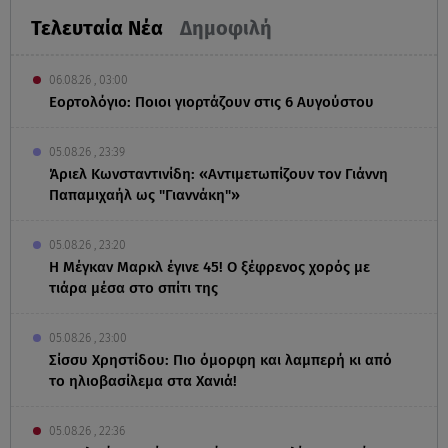
Τελευταία Νέα
Δημοφιλή
06.08.26 , 03:00
Εορτολόγιο: Ποιοι γιορτάζουν στις 6 Αυγούστου
05.08.26 , 23:39
Άριελ Κωνσταντινίδη: «Αντιμετωπίζουν τον Γιάννη
Παπαμιχαήλ ως "Γιαννάκη"»
05.08.26 , 23:20
Η Μέγκαν Μαρκλ έγινε 45! Ο ξέφρενος χορός με
τιάρα μέσα στο σπίτι της
05.08.26 , 23:00
Σίσσυ Χρηστίδου: Πιο όμορφη και λαμπερή κι από
το ηλιοβασίλεμα στα Χανιά!
05.08.26 , 22:36