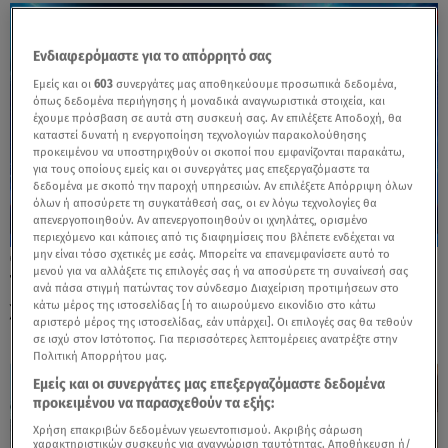
Ενδιαφερόμαστε για το απόρρητό σας
Εμείς και οι
603
συνεργάτες μας αποθηκεύουμε προσωπικά δεδομένα,
όπως δεδομένα περιήγησης ή μοναδικά αναγνωριστικά στοιχεία, και
έχουμε πρόσβαση σε αυτά στη συσκευή σας. Αν επιλέξετε Αποδοχή, θα
καταστεί δυνατή η ενεργοποίηση τεχνολογιών παρακολούθησης
προκειμένου να υποστηριχθούν οι σκοποί που εμφανίζονται παρακάτω,
για τους οποίους εμείς και οι συνεργάτες μας επεξεργαζόμαστε τα
δεδομένα με σκοπό την παροχή υπηρεσιών. Αν επιλέξετε Απόρριψη όλων
όλων ή αποσύρετε τη συγκατάθεσή σας, οι εν λόγω τεχνολογίες θα
απενεργοποιηθούν. Αν απενεργοποιηθούν οι ιχνηλάτες, ορισμένο
περιεχόμενο και κάποιες από τις διαφημίσεις που βλέπετε ενδέχεται να
μην είναι τόσο σχετικές με εσάς. Μπορείτε να επανεμφανίσετε αυτό το
04.10.25, 20:03
μενού για να αλλάξετε τις επιλογές σας ή να αποσύρετε τη συναίνεσή σας
Toυρκική μαφία: Πάνω από 300
ανά πάσα στιγμή πατώντας τον σύνδεσμο Διαχείριση προτιμήσεων στο
χαρτογραφήσεις στην Ελλάδα - Οι περιοχές
κάτω μέρος της ιστοσελίδας [ή το αιωρούμενο εικονίδιο στο κάτω
αριστερό μέρος της ιστοσελίδας, εάν υπάρχει]. Οι επιλογές σας θα τεθούν
σε ισχύ στον Ιστότοπος. Για περισσότερες λεπτομέρειες ανατρέξτε στην
Πολιτική Απορρήτου μας.
Εμείς και οι συνεργάτες μας επεξεργαζόμαστε δεδομένα
προκειμένου να παρασχεθούν τα εξής:
Χρήση επακριβών δεδομένων γεωεντοπισμού. Ακριβής σάρωση
χαρακτηριστικών συσκευής για αναγνώριση ταυτότητας. Αποθήκευση ή/