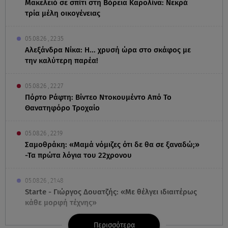
Μακελειό σε σπίτι στη Βόρεια Καρολίνα: Νεκρά
τρία μέλη οικογένειας
05.08.26 , 22:35
Αλεξάνδρα Νίκα: Η... χρυσή ώρα στο σκάφος με
την καλύτερη παρέα!
05.08.26 , 22:27
Πόρτο Ράφτη: Bίντεο Ντοκουμέντο Από Το
Θανατηφόρο Τροχαίο
05.08.26 , 22:19
Σαμοθράκη: «Μαμά νόμιζες ότι δε θα σε ξαναδώ;»
-Τα πρώτα λόγια του 22χρονου
05.08.26 , 21:48
Starte - Γιώργος Δουατζής: «Με θέλγει ιδιαιτέρως
κάθε μορφή τέχνης»
Περισσότερα
05.08.26 , 21:41