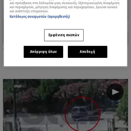
και πρόσβαση στα δεδομένα μιας συσκευής. Εξατομικευμένη διαφήμιση
και περιεχόμενο, μέτρηση διαφήμισης και περιεχομένου, έρευνα κοινού
και ανάπτυξη υπηρεσιών.
Κατάλογος συνεργατών (προμηθευτές)
Εμφάνιση σκοπών
21.08.25, 20:19
Απόρριψη όλων
Αποδοχή
Ωρωπός: Ο Ρέιζ, ο «Μάγειρας» και η σχέση
με τον διασημότερο Τούρκο μαφιόζο