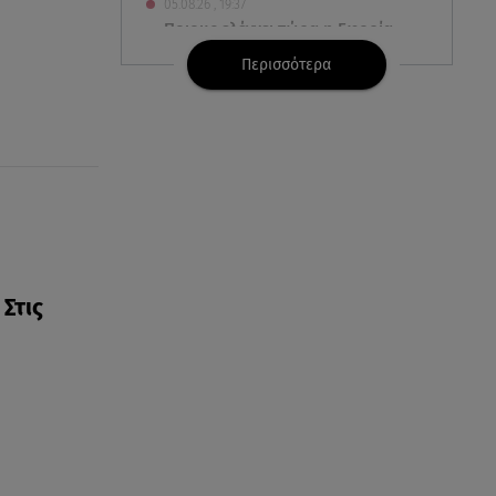
05.08.26 , 19:37
Ποιους ελέγχει τώρα η Εφορία -
Ποιοι θα λάβουν «ραβασάκι»
Περισσότερα
05.08.26 , 19:30
Mercedes-140 A-Class: Σε ειδική,
επετειακή τιμή 140 αυτοκίνητα
05.08.26 , 19:23
Νικόλ Κίντμαν & Ζόε Σαλντάνα
στη Μύκονο: Η εμφάνιση που
τράβηξε τα βλέμματα
Στις
05.08.26 , 19:13
Έως 20.000 ευρώ τα
αναδρομικά συντάξεων ΕΦΚΑ
05.08.26 , 19:05
BMW και MINI: Διακοπές με
ηλεκτρικά αυτοκίνητα