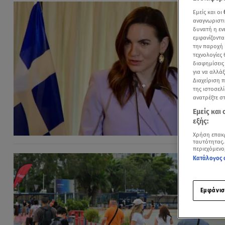
Εμείς και οι
αναγνωριστι
δυνατή η ε
εμφανίζοντα
την παροχή 
τεχνολογίες
διαφημίσεις
για να αλλά
Διαχείριση 
της ιστοσελί
ανατρέξτε σ
Εμείς και
εξής:
Χρήση επακ
ταυτότητας.
περιεχόμενο
Κατάλογος 
Εμφάνισ