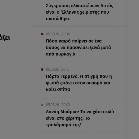
Σύγκρουση ελικοπτέρων: Αυτός
είναι ο Έλληνας χειριστής που
σκοτώθηκε
05.08.26 , 20:36
άζει
Πόσο καιρό παίρνει σε ένα
δάσος να πρασινίσει ξανά μετά
από πυρκαγιά
05.08.26 , 20:15
Πόρτο Γερμενό: Η στιγμή που η
φωτιά φτάνει στον οικισμό και
καίει σπίτια
05.08.26 , 20:03
Δανάη Μπάρκα: Το να χάσει κιλά
είναι στο χέρι της; Το
τρολάρισμά της!