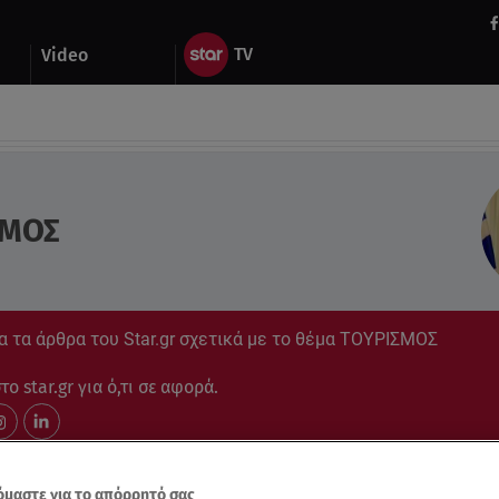
Video
ΣΜΟΣ
α τα άρθρα του Star.gr σχετικά με το θέμα ΤΟΥΡΙΣΜΟΣ
ο star.gr για ό,τι σε αφορά.
μαστε για το απόρρητό σας