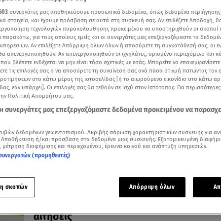
603
συνεργάτες μας αποθηκεύουμε προσωπικά δεδομένα, όπως δεδομένα περιήγησης
κά στοιχεία, και έχουμε πρόσβαση σε αυτά στη συσκευή σας. Αν επιλέξετε Αποδοχή, θ
νεργοποίηση τεχνολογιών παρακολούθησης προκειμένου να υποστηριχθούν οι σκοποί
ι παρακάτω, για τους οποίους εμείς και οι συνεργάτες μας επεξεργαζόμαστε τα δεδομέ
30.06.26, 19:14
υπηρεσιών. Αν επιλέξετε Απόρριψη όλων όλων ή αποσύρετε τη συγκατάθεσή σας, οι ε
Όλγα Κεφαλογιάννη: Μνημόνιο συνεργα
 θα απενεργοποιηθούν. Αν απενεργοποιηθούν οι ιχνηλάτες, ορισμένο περιεχόμενο και κά
 που βλέπετε ενδέχεται να μην είναι τόσο σχετικές με εσάς. Μπορείτε να επανεμφανίσετ
στον τουρισμό με τη Μ. Βρετανία
ξετε τις επιλογές σας ή να αποσύρετε τη συναίνεσή σας ανά πάσα στιγμή πατώντας τον
Το υπογράφει στο Λονδίνο με τη Βρετανή ομόλογό τη
προτιμήσεων στο κάτω μέρος της ιστοσελίδας [ή το αιωρούμενο εικονίδιο στο κάτω α
Stephanie Peacock
δας, εάν υπάρχει]. Οι επιλογές σας θα τεθούν σε ισχύ στον Ιστότοπος. Για περισσότερε
την Πολιτική Απορρήτου μας.
 οι συνεργάτες μας επεξεργαζόμαστε δεδομένα προκειμένου να παρασχ
ριβών δεδομένων γεωεντοπισμού. Ακριβής σάρωση χαρακτηριστικών συσκευής για αν
 Αποθήκευση ή/και πρόσβαση στα δεδομένα μιας συσκευής. Εξατομικευμένη διαφήμι
, μέτρηση διαφήμισης και περιεχομένου, έρευνα κοινού και ανάπτυξη υπηρεσιών.
συνεργατών (προμηθευτές)
η σκοπών
Απόρριψη όλων
Απ
26.06.26, 14:02
Τουρισμός για Όλους 2026: Πότε ξεκινού
αιτήσεις