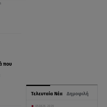
α
ά που
ς
Τελευταία Νέα
Δημοφιλή
05.08.26 , 20:39