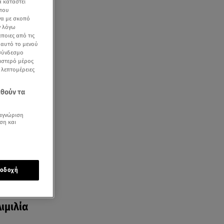
α καταστεί
 που
να με σκοπό
ν λόγω
ποιες από τις
ε αυτό το μενού
 σύνδεσμο
ελικά
ριστερό μέρος
ς λεπτομέρειες
εθούν τα
αγνώριση
ση και
οδοχή
ιμιλία