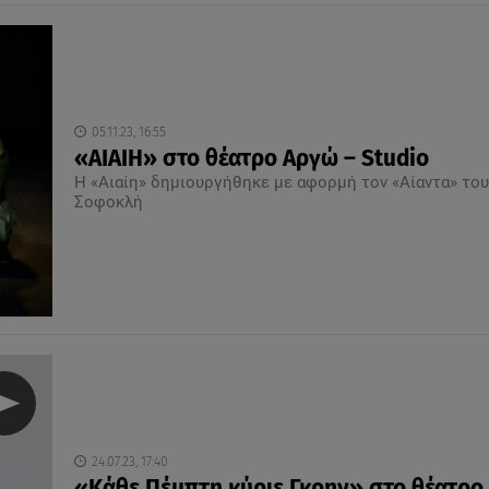
05.11.23, 16:55
«ΑΙΑΙΗ» στο θέατρο Αργώ – Studio
Η «Αιαίη» δημιουργήθηκε με αφορμή τον «Αίαντα» του
Σοφοκλή
24.07.23, 17:40
«Κάθε Πέμπτη κύριε Γκρην» στο θέατρο