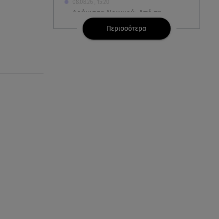
08.08.26 , 15:20
Δούκισσα Νομικού: Από τη
Μύκονο «πετάχτηκε» στη
Περισσότερα
Γαλλική Πολυνησία!
08.08.26 , 15:01
Λυκαβηττός: Σε 57χρονη
γυναίκα ανήκει η σορός που
βρέθηκε σε σπηλιά
08.08.26 , 14:50
Κατερίνα Καινούργιου: Η Πάρος
και το cool φορμάκι της
κορούλας της!
08.08.26 , 14:25
Καιρός: Σε πορτοκαλί
συναγερμό η χώρα για φωτιές
τα επόμενα 24ωρα