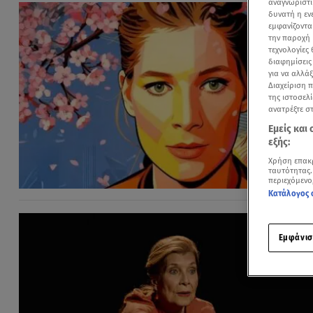
αναγνωριστι
δυνατή η ε
εμφανίζοντα
την παροχή 
τεχνολογίες
διαφημίσεις
για να αλλά
Διαχείριση 
της ιστοσελί
ανατρέξτε σ
Εμείς και
εξής:
Χρήση επακ
ταυτότητας.
περιεχόμενο
Κατάλογος 
Εμφάνισ