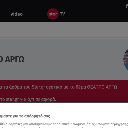
Video
Ο ΑΡΓΩ
α τα άρθρα του Star.gr σχετικά με το θέμα ΘΕΑΤΡΟ ΑΡΓΩ
ο star.gr για ό,τι σε αφορά.
μαστε για το απόρρητό σας
603
συνεργάτες μας αποθηκεύουμε προσωπικά δεδομένα, όπως δεδομένα περιήγησης