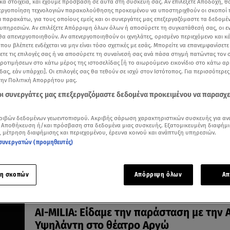
κά στοιχεία, και έχουμε πρόσβαση σε αυτά στη συσκευή σας. Αν επιλέξετε Αποδοχή, θ
νεργοποίηση τεχνολογιών παρακολούθησης προκειμένου να υποστηριχθούν οι σκοποί
ι παρακάτω, για τους οποίους εμείς και οι συνεργάτες μας επεξεργαζόμαστε τα δεδομέ
υπηρεσιών. Αν επιλέξετε Απόρριψη όλων όλων ή αποσύρετε τη συγκατάθεσή σας, οι ε
 θα απενεργοποιηθούν. Αν απενεργοποιηθούν οι ιχνηλάτες, ορισμένο περιεχόμενο και κά
 που βλέπετε ενδέχεται να μην είναι τόσο σχετικές με εσάς. Μπορείτε να επανεμφανίσετ
19.05.26, 18:00
ξετε τις επιλογές σας ή να αποσύρετε τη συναίνεσή σας ανά πάσα στιγμή πατώντας τον
AI-MILIA στο Θέατρο Αργώ. Τι σημαίνει τ
προτιμήσεων στο κάτω μέρος της ιστοσελίδας [ή το αιωρούμενο εικονίδιο στο κάτω α
να αφηγείσαι τον εαυτό σου;
δας, εάν υπάρχει]. Οι επιλογές σας θα τεθούν σε ισχύ στον Ιστότοπος. Για περισσότερε
την Πολιτική Απορρήτου μας.
Η Αιμιλία Υψηλάντη αφηγείται τη ζωή της, σε μια
διαδρομή 60 χρόνων
 οι συνεργάτες μας επεξεργαζόμαστε δεδομένα προκειμένου να παρασχ
ριβών δεδομένων γεωεντοπισμού. Ακριβής σάρωση χαρακτηριστικών συσκευής για αν
 Αποθήκευση ή/και πρόσβαση στα δεδομένα μιας συσκευής. Εξατομικευμένη διαφήμι
, μέτρηση διαφήμισης και περιεχομένου, έρευνα κοινού και ανάπτυξη υπηρεσιών.
συνεργατών (προμηθευτές)
η σκοπών
Απόρριψη όλων
Απ
12.05.26, 09:05
AI-MILIA: Είδαμε την παράσταση με την Α
Υψηλάντη στο θέατρο Αργώ