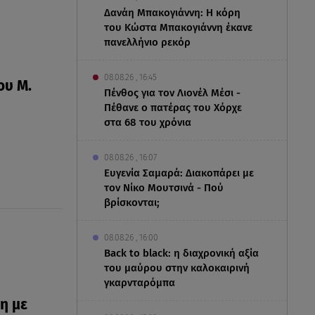
Δανάη Μπακογιάννη: Η κόρη
του Κώστα Μπακογιάννη έκανε
πανελλήνιο ρεκόρ
08.08.26 , 16:45
ου Μ.
Πένθος για τον Λιονέλ Μέσι -
Πέθανε ο πατέρας του Χόρχε
στα 68 του χρόνια
08.08.26 , 16:07
Ευγενία Σαμαρά: Διακοπάρει με
τον Νίκο Μουτσινά - Πού
βρίσκονται;
08.08.26 , 16:00
Back to black: η διαχρονική αξία
του μαύρου στην καλοκαιρινή
γκαρνταρόμπα
η με